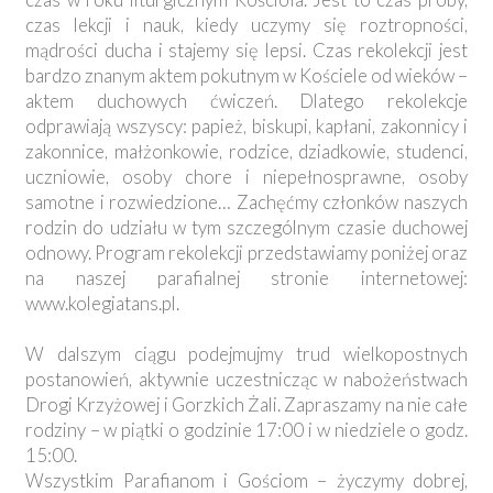
czas lekcji i nauk, kiedy uczymy się roztropności,
mądrości ducha i stajemy się lepsi. Czas rekolekcji jest
bardzo znanym aktem pokutnym w Kościele od wieków –
aktem duchowych ćwiczeń. Dlatego rekolekcje
odprawiają wszyscy: papież, biskupi, kapłani, zakonnicy i
zakonnice, małżonkowie, rodzice, dziadkowie, studenci,
uczniowie, osoby chore i niepełnosprawne, osoby
samotne i rozwiedzione… Zachęćmy członków naszych
rodzin do udziału w tym szczególnym czasie duchowej
odnowy. Program rekolekcji przedstawiamy poniżej oraz
na naszej parafialnej stronie internetowej:
www.kolegiatans.pl.
W dalszym ciągu podejmujmy trud wielkopostnych
postanowień, aktywnie uczestnicząc w nabożeństwach
Drogi Krzyżowej i Gorzkich Żali. Zapraszamy na nie całe
rodziny – w piątki o godzinie 17:00 i w niedziele o godz.
15:00.
Wszystkim Parafianom i Gościom – życzymy dobrej,