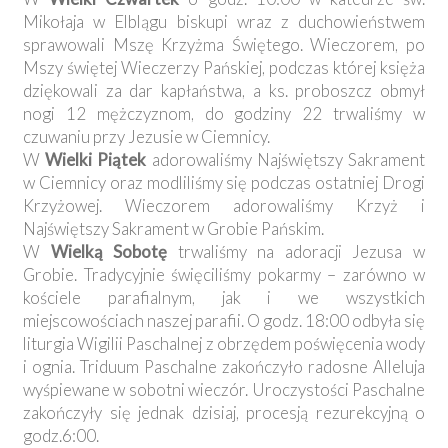
Mikołaja w Elblągu biskupi wraz z duchowieństwem
sprawowali Mszę Krzyżma Świętego. Wieczorem, po
Mszy świętej Wieczerzy Pańskiej, podczas której księża
dziękowali za dar kapłaństwa, a ks. proboszcz obmył
nogi 12 mężczyznom, do godziny 22 trwaliśmy w
czuwaniu przy Jezusie w Ciemnicy.
W
Wielki Piątek
adorowaliśmy Najświętszy Sakrament
w Ciemnicy oraz modliliśmy się podczas ostatniej Drogi
Krzyżowej. Wieczorem adorowaliśmy Krzyż i
Najświętszy Sakrament w Grobie Pańskim.
W
Wielką Sobotę
trwaliśmy na adoracji Jezusa w
Grobie. Tradycyjnie święciliśmy pokarmy – zarówno w
kościele parafialnym, jak i we wszystkich
miejscowościach naszej parafii. O godz. 18:00 odbyła się
liturgia Wigilii Paschalnej z obrzędem poświęcenia wody
i ognia. Triduum Paschalne zakończyło radosne Alleluja
wyśpiewane w sobotni wieczór. Uroczystości Paschalne
zakończyły się jednak dzisiaj, procesją rezurekcyjną o
godz.6:00.