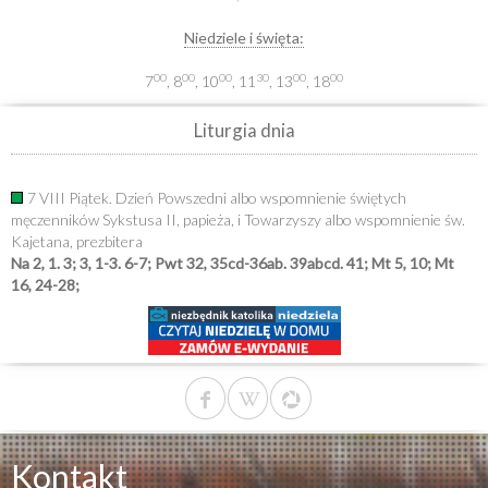
Niedziele i święta:
00
00
00
30
00
00
7
, 8
, 10
, 11
, 13
, 18
Liturgia dnia
7 VIII Piątek. Dzień Powszedni albo wspomnienie świętych
męczenników Sykstusa II, papieża, i Towarzyszy albo wspomnienie św.
Kajetana, prezbitera
Na 2, 1. 3; 3, 1-3. 6-7; Pwt 32, 35cd-36ab. 39abcd. 41; Mt 5, 10; Mt
16, 24-28;
Kontakt