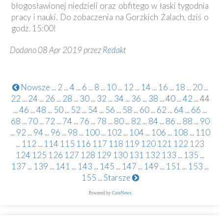
błogosławionej niedzieli oraz obfitego w łaski tygodnia
pracy i nauki. Do zobaczenia na Gorzkich Żalach, dziś o
godz. 15:00!
Dodano 08 Apr 2019 przez
Redakt
Nowsze
...
2
...
4
...
6
...
8
...
10
...
12
...
14
...
16
...
18
...
20
...
22
...
24
...
26
...
28
...
30
...
32
...
34
...
36
...
38
...
40
...
42
...
44
...
46
...
48
...
50
...
52
...
54
...
56
...
58
...
60
...
62
...
64
...
66
...
68
...
70
...
72
...
74
...
76
...
78
...
80
...
82
...
84
...
86
...
88
...
90
...
92
...
94
...
96
...
98
...
100
...
102
...
104
...
106
...
108
...
110
...
112
...
114
115
116
117
118
119
120
121
122
123
124
125
126
127
128
129
130
131
132
133
...
135
...
137
...
139
...
141
...
143
...
145
...
147
...
149
...
151
...
153
...
155
...
Starsze
Powered by
CuteNews