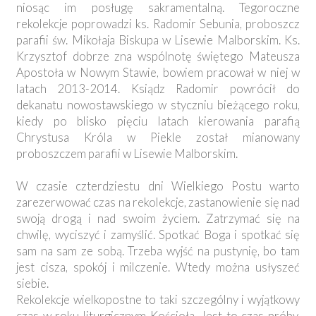
niosąc im posługę sakramentalną. Tegoroczne
rekolekcje poprowadzi ks. Radomir Sebunia, proboszcz
parafii św. Mikołaja Biskupa w Lisewie Malborskim. Ks.
Krzysztof dobrze zna wspólnotę świętego Mateusza
Apostoła w Nowym Stawie, bowiem pracował w niej w
latach 2013-2014. Ksiądz Radomir powrócił do
dekanatu nowostawskiego w styczniu bieżącego roku,
kiedy po blisko pięciu latach kierowania parafią
Chrystusa Króla w Piekle został mianowany
proboszczem parafii w Lisewie Malborskim.
W czasie czterdziestu dni Wielkiego Postu warto
zarezerwować czas na rekolekcje, zastanowienie się nad
swoją drogą i nad swoim życiem. Zatrzymać się na
chwilę, wyciszyć i zamyślić. Spotkać Boga i spotkać się
sam na sam ze sobą. Trzeba wyjść na pustynię, bo tam
jest cisza, spokój i milczenie. Wtedy można usłyszeć
siebie.
Rekolekcje wielkopostne to taki szczególny i wyjątkowy
czas w roku liturgicznym Kościoła. Jest to czas próby,