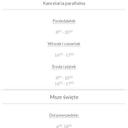
Kancelaria parafialna
Poniedziałek
00
00
8
- 10
Wtorek i czwartek
00
00
16
- 17
Środa i piątek
00
00
8
- 10
00
00
16
- 17
Msze święte
Dni powszednie:
30
00
6
, 18