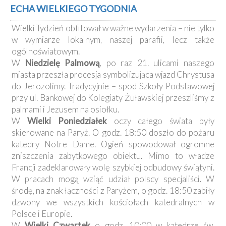
Kancelaria
ECHA WIELKIEGO TYGODNIA
Wielki Tydzień obfitował w ważne wydarzenia – nie tylko
Galeria
w wymiarze lokalnym, naszej parafii, lecz także
Dekanat
ogólnoświatowym.
Nowy
W
Niedzielę Palmową
, po raz 21. ulicami naszego
Staw
miasta przeszła procesja symbolizująca wjazd Chrystusa
Kapituła
do Jerozolimy. Tradycyjnie – spod Szkoły Podstawowej
Kolegiacka
przy ul. Bankowej do Kolegiaty Żuławskiej przeszliśmy z
Duszpasterze
palmami i Jezusem na osiołku.
W
Wielki Poniedziałek
oczy całego świata były
Polecane
skierowane na Paryż. O godz. 18:50 doszło do pożaru
strony
katedry Notre Dame. Ogień spowodował ogromne
Ochrona
zniszczenia zabytkowego obiektu. Mimo to władze
Małoletnich
Francji zadeklarowały wolę szybkiej odbudowy świątyni.
W pracach mogą wziąć udział polscy specjaliści. W
środę, na znak łączności z Paryżem, o godz. 18:50 zabiły
dzwony we wszystkich kościołach katedralnych w
Polsce i Europie.
W
Wielki Czwartek
o godz. 10:00 w katedrze św.