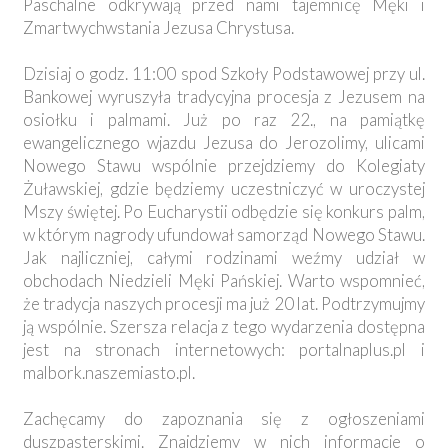
Paschalne odkrywają przed nami tajemnicę Męki i
Zmartwychwstania Jezusa Chrystusa.
Dzisiaj o godz. 11:00 spod Szkoły Podstawowej przy ul.
Bankowej wyruszyła tradycyjna procesja z Jezusem na
osiołku i palmami. Już po raz 22., na pamiątkę
ewangelicznego wjazdu Jezusa do Jerozolimy, ulicami
Nowego Stawu wspólnie przejdziemy do Kolegiaty
Żuławskiej, gdzie będziemy uczestniczyć w uroczystej
Mszy świętej. Po Eucharystii odbędzie się konkurs palm,
w którym nagrody ufundował samorząd Nowego Stawu.
Jak najliczniej, całymi rodzinami weźmy udział w
obchodach Niedzieli Męki Pańskiej. Warto wspomnieć,
że tradycja naszych procesji ma już 20 lat. Podtrzymujmy
ją wspólnie. Szersza relacja z tego wydarzenia dostępna
jest na stronach internetowych: portalnaplus.pl i
malbork.naszemiasto.pl.
Zachęcamy do zapoznania się z ogłoszeniami
duszpasterskimi. Znajdziemy w nich informacje o