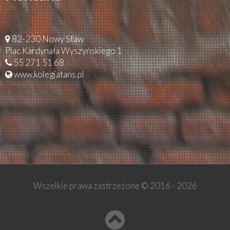
82-230 Nowy Staw
Plac Kardynała Wyszyńskiego 1
55 271 51 68
www.kolegiatans.pl
Wszelkie prawa zastrzeżone © 2016 -
2026