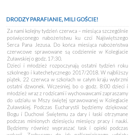
DRODZY PARAFIANIE, MILI GOŚCIE!
Za nami kolejny tydzień czerwca – miesiąca szczególnie
poświęconego nabożeństwu ku czci Najświętszego
Serca Pana Jezusa. Do końca miesiąca nabożeństwa
czerwcowe sprawowane są codziennie w Kolegiacie
Żuławskiej o godz. 17:30.
Dzieci i młodzież rozpoczynają ostatni tydzień roku
szkolnego i katechetycznego 2017/2018. W najbliższy
piątek, 22 czerwca w szkołach w całym kraju wybrzmi
ostatni dzwonek. Wcześniej, bo o godz. 8:00 dzieci i
młodzież wraz z rodzicami i wychowawcami zapraszamy
do udziału w Mszy świętej sprawowanej w Kolegiacie
Żuławskiej. Podczas Eucharystii będziemy dziękować
Bogu i Duchowi Świętemu za dary i łaski otrzymane
podczas minionych dziesięciu miesięcy pracy i nauki.
Będziemy również wypraszać łask i opieki podczas
wakacji. Zachęcamy do jak najliczniejszego udziału