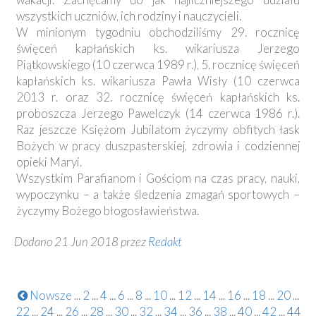
wszystkich uczniów, ich rodziny i nauczycieli.
W minionym tygodniu obchodziliśmy 29. rocznicę
święceń kapłańskich ks. wikariusza Jerzego
Piątkowskiego (10 czerwca 1989 r.), 5. rocznicę święceń
kapłańskich ks. wikariusza Pawła Wisły (10 czerwca
2013 r. oraz 32. rocznicę święceń kapłańskich ks.
proboszcza Jerzego Pawelczyk (14 czerwca 1986 r.).
Raz jeszcze Księżom Jubilatom życzymy obfitych łask
Bożych w pracy duszpasterskiej, zdrowia i codziennej
opieki Maryi.
Wszystkim Parafianom i Gościom na czas pracy, nauki,
wypoczynku – a także śledzenia zmagań sportowych –
życzymy Bożego błogosławieństwa.
Dodano 21 Jun 2018 przez
Redakt
Nowsze
...
2
...
4
...
6
...
8
...
10
...
12
...
14
...
16
...
18
...
20
...
22
...
24
...
26
...
28
...
30
...
32
...
34
...
36
...
38
...
40
...
42
...
44