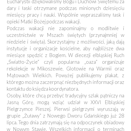
Eucharystii dziękowaliśmy Bogu i Duchowi Świętemu za
dary i łaski otrzymane podczas minionych dziesięciu
miesięcy pracy i nauki. Wspólnie wypraszaliśmy łask i
opieki Matki Bożej podczas wakacji.
Podczas wakacji nie zapominajmy o modlitwie i
uczestnictwie w Mszach świętych (przynajmniej w
niedziele i święta). Skorzystajmy z możliwości, jaką dają
instytucje i organizacje kościelne, aby najbliższe dwa
miesiące spędzić z Bogiem. W diecezji elbląskiej Ruch
„Światło-Życie” czyli popularna „oaza” organizuje
rekolekcje w Mikoszewie, Glotowie na Warmii oraz
Mątowach Wielkich. Powyżej publikujemy plakat, z
którego można zaczerpnąć niezbędnych informacji oraz
kontaktu do księdza koordynatora.
Osoby, które chcą przebyć tradycyjny szlak pątniczy na
Jasną Górę, mogą wziąć udział w XXVI Elbląskiej
Pielgrzymce Pieszej. Pierwsi pielgrzymi wyruszają w
grupie „Żuławy” z Nowego Dworu Gdańskiego już 28
lipca. Tego dnia zatrzymają się na odpoczynek obiadowy
w Nowym Stawie. Wszelkich informacji o terminach