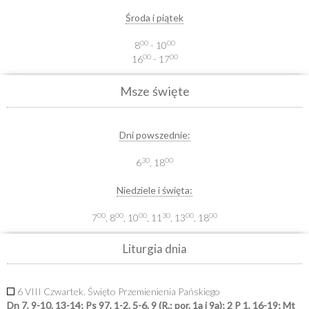
Środa i piątek
00
00
8
- 10
00
00
16
- 17
Msze święte
Dni powszednie:
30
00
6
, 18
Niedziele i święta:
00
00
00
30
00
00
7
, 8
, 10
, 11
, 13
, 18
Liturgia dnia
6 VIII Czwartek. Święto Przemienienia Pańskiego
Dn 7, 9-10. 13-14; Ps 97, 1-2. 5-6. 9 (R.: por. 1a i 9a); 2 P 1, 16-19; Mt