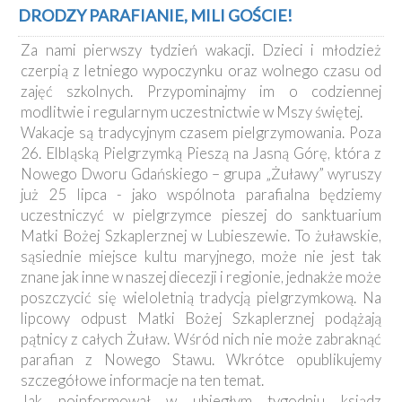
Kancelaria
DRODZY PARAFIANIE, MILI GOŚCIE!
Za nami pierwszy tydzień wakacji. Dzieci i młodzież
Galeria
czerpią z letniego wypoczynku oraz wolnego czasu od
Dekanat
zajęć szkolnych. Przypominajmy im o codziennej
Nowy
modlitwie i regularnym uczestnictwie w Mszy świętej.
Staw
Wakacje są tradycyjnym czasem pielgrzymowania. Poza
Kapituła
26. Elbląską Pielgrzymką Pieszą na Jasną Górę, która z
Kolegiacka
Nowego Dworu Gdańskiego – grupa „Żuławy” wyruszy
Duszpasterze
już 25 lipca - jako wspólnota parafialna będziemy
uczestniczyć w pielgrzymce pieszej do sanktuarium
Polecane
Matki Bożej Szkaplerznej w Lubieszewie. To żuławskie,
strony
sąsiednie miejsce kultu maryjnego, może nie jest tak
Ochrona
znane jak inne w naszej diecezji i regionie, jednakże może
Małoletnich
poszczycić się wieloletnią tradycją pielgrzymkową. Na
lipcowy odpust Matki Bożej Szkaplerznej podążają
pątnicy z całych Żuław. Wśród nich nie może zabraknąć
parafian z Nowego Stawu. Wkrótce opublikujemy
szczegółowe informacje na ten temat.
Jak poinformował w ubiegłym tygodniu ksiądz