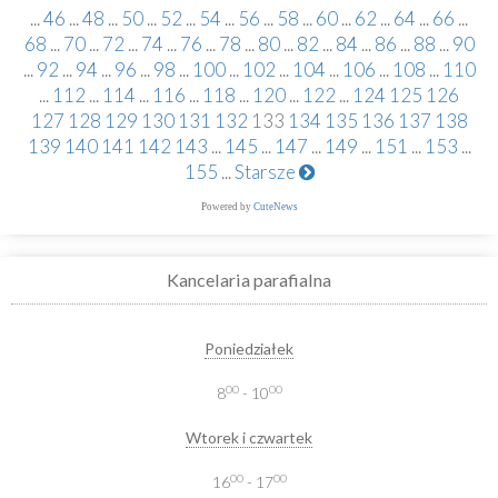
...
46
...
48
...
50
...
52
...
54
...
56
...
58
...
60
...
62
...
64
...
66
...
68
...
70
...
72
...
74
...
76
...
78
...
80
...
82
...
84
...
86
...
88
...
90
...
92
...
94
...
96
...
98
...
100
...
102
...
104
...
106
...
108
...
110
...
112
...
114
...
116
...
118
...
120
...
122
...
124
125
126
127
128
129
130
131
132
133
134
135
136
137
138
139
140
141
142
143
...
145
...
147
...
149
...
151
...
153
...
155
...
Starsze
Powered by
CuteNews
Kancelaria parafialna
Poniedziałek
00
00
8
- 10
Wtorek i czwartek
00
00
16
- 17