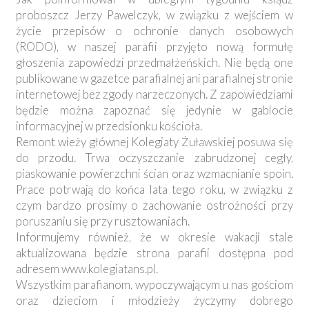
proboszcz Jerzy Pawelczyk, w związku z wejściem w
życie przepisów o ochronie danych osobowych
(RODO), w naszej parafii przyjęto nową formułę
głoszenia zapowiedzi przedmałżeńskich. Nie będą one
publikowane w gazetce parafialnej ani parafialnej stronie
internetowej bez zgody narzeczonych. Z zapowiedziami
będzie można zapoznać się jedynie w gablocie
informacyjnej w przedsionku kościoła.
Remont wieży głównej Kolegiaty Żuławskiej posuwa się
do przodu. Trwa oczyszczanie zabrudzonej cegły,
piaskowanie powierzchni ścian oraz wzmacnianie spoin.
Prace potrwają do końca lata tego roku, w związku z
czym bardzo prosimy o zachowanie ostrożności przy
poruszaniu się przy rusztowaniach.
Informujemy również, że w okresie wakacji stale
aktualizowana będzie strona parafii dostępna pod
adresem www.kolegiatans.pl.
Wszystkim parafianom, wypoczywającym u nas gościom
oraz dzieciom i młodzieży życzymy dobrego