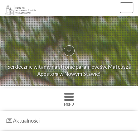
//
//
Toggl
navig
×
Strona
główna
O
Serdecznie witamy na stronie parafii pw. św. Mateusza
parafii
Apostoła w Nowym Stawie!
Ogłoszenia
Intencje
Grupy
MENU
duszpasterskie
Msze
Aktualności
św.
i
Nabożenstwa