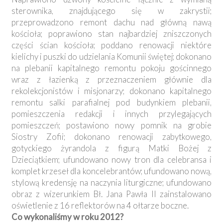
sterownika, znajdującego się w zakrystii;
przeprowadzono remont dachu nad główną nawą
kościoła; poprawiono stan najbardziej zniszczonych
części ścian kościoła; poddano renowacji niektóre
kielichy i puszki do udzielania Komunii świętej; dokonano
na plebanii kapitalnego remontu pokoju gościnnego
wraz z łazienką z przeznaczeniem głównie dla
rekolekcjonistów i misjonarzy; dokonano kapitalnego
remontu salki parafialnej pod budynkiem plebanii,
pomieszczenia redakcji i innych przylegających
pomieszczeń; postawiono nowy pomnik na grobie
Siostry Zofii; dokonano renowacji zabytkowego,
gotyckiego żyrandola z figurą Matki Bożej z
Dzieciątkiem; ufundowano nowy tron dla celebransa i
komplet krzeseł dla koncelebrantów; ufundowano nową,
stylową kredensję na naczynia liturgiczne; ufundowano
obraz z wizerunkiem Bł. Jana Pawła II zainstalowano
oświetlenie z 16 reflektorów na 4 ołtarze boczne.
Co wykonaliśmy w roku 2012?