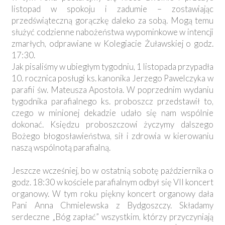
listopad w spokoju i zadumie – zostawiając
przedświąteczną gorączkę daleko za sobą. Mogą temu
służyć codzienne nabożeństwa wypominkowe w intencji
zmarłych, odprawiane w Kolegiacie Żuławskiej o godz.
17:30.
Jak pisaliśmy w ubiegłym tygodniu, 1 listopada przypadła
10. rocznica posługi ks. kanonika Jerzego Pawelczyka w
parafii św. Mateusza Apostoła. W poprzednim wydaniu
tygodnika parafialnego ks. proboszcz przedstawił to,
czego w minionej dekadzie udało się nam wspólnie
dokonać. Księdzu proboszczowi życzymy dalszego
Bożego błogosławieństwa, sił i zdrowia w kierowaniu
naszą wspólnotą parafialną.
Jeszcze wcześniej, bo w ostatnią sobotę października o
godz. 18:30 w kościele parafialnym odbył się VII koncert
organowy. W tym roku piękny koncert organowy dała
Pani Anna Chmielewska z Bydgoszczy. Składamy
serdeczne „Bóg zapłać” wszystkim, którzy przyczyniają