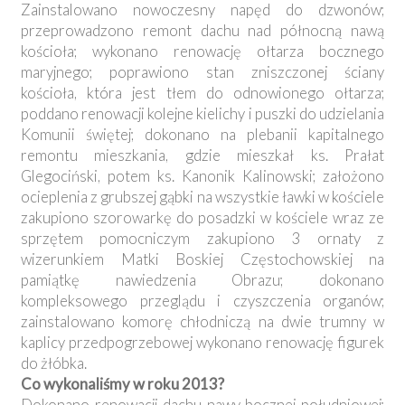
Zainstalowano nowoczesny napęd do dzwonów;
przeprowadzono remont dachu nad północną nawą
kościoła; wykonano renowację ołtarza bocznego
maryjnego; poprawiono stan zniszczonej ściany
kościoła, która jest tłem do odnowionego ołtarza;
poddano renowacji kolejne kielichy i puszki do udzielania
Komunii świętej; dokonano na plebanii kapitalnego
remontu mieszkania, gdzie mieszkał ks. Prałat
Glegociński, potem ks. Kanonik Kalinowski; założono
ocieplenia z grubszej gąbki na wszystkie ławki w kościele
zakupiono szorowarkę do posadzki w kościele wraz ze
sprzętem pomocniczym zakupiono 3 ornaty z
wizerunkiem Matki Boskiej Częstochowskiej na
pamiątkę nawiedzenia Obrazu; dokonano
kompleksowego przeglądu i czyszczenia organów;
zainstalowano komorę chłodniczą na dwie trumny w
kaplicy przedpogrzebowej wykonano renowację figurek
do żłóbka.
Co wykonaliśmy w roku 2013?
Dokonano renowacji dachu nawy bocznej południowej;