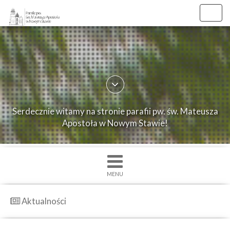
//
//
Toggl
navig
×
Strona
główna
O
Serdecznie witamy na stronie parafii pw. św. Mateusza
parafii
Apostoła w Nowym Stawie!
Ogłoszenia
Intencje
Grupy
MENU
duszpasterskie
Msze
Aktualności
św.
i
Nabożenstwa