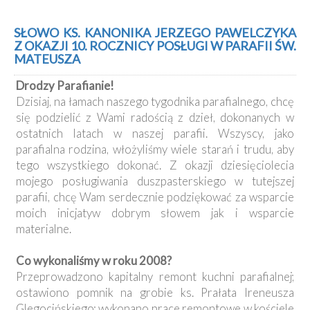
SŁOWO KS. KANONIKA JERZEGO PAWELCZYKA
Z OKAZJI 10. ROCZNICY POSŁUGI W PARAFII ŚW.
MATEUSZA
Drodzy Parafianie!
Dzisiaj, na łamach naszego tygodnika parafialnego, chcę
się podzielić z Wami radością z dzieł, dokonanych w
ostatnich latach w naszej parafii. Wszyscy, jako
parafialna rodzina, włożyliśmy wiele starań i trudu, aby
tego wszystkiego dokonać. Z okazji dziesięciolecia
mojego posługiwania duszpasterskiego w tutejszej
parafii, chcę Wam serdecznie podziękować za wsparcie
moich inicjatyw dobrym słowem jak i wsparcie
materialne.
Co wykonaliśmy w roku 2008?
Przeprowadzono kapitalny remont kuchni parafialnej;
ostawiono pomnik na grobie ks. Prałata Ireneusza
Glegocińskiego; wykonano prace remontowe w kościele