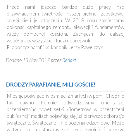
Przed nami jeszcze bardzo dużo pracy nad
przywracaniem świetności naszej pięknej, zabytkowej
kolegiacie i jej otoczeniu. W 2018 roku zamierzamy
dokonać kapitalnego remontu elewacji i fundamentów
wieży północnej kościoła. Zachęcam do dalszej
współpracy wszystkich ludzi dobrej woli.
Proboszcz parafii ks. kanonik Jerzy Pawelczyk
Dodano 13 Nov 2017 przez
Redakt
DRODZY PARAFIANIE, MILI GOŚCIE!
Miesiąc poświęcony pamięci Zmarłych w pełni. Choć nie
tak dawno tłumnie odwiedzaliśmy cmentarze,
przemierzając nawet setki kilometrów, w przestrzeni
publicznej i mediach pojawiają się już pierwsze dekoracje
świąteczne. Świąteczne – nie bożonarodzeniowe. Może
w tym roku postarajmy się nieco zwolnić i przeżyć