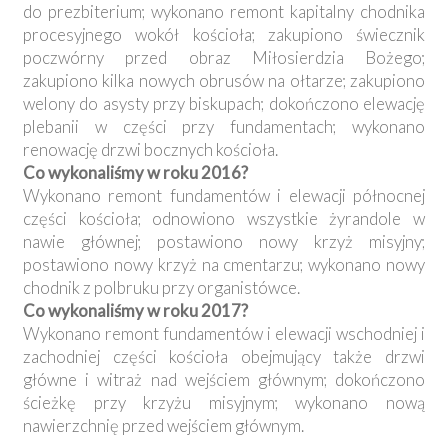
do prezbiterium; wykonano remont kapitalny chodnika
procesyjnego wokół kościoła; zakupiono świecznik
poczwórny przed obraz Miłosierdzia Bożego;
zakupiono kilka nowych obrusów na ołtarze; zakupiono
welony do asysty przy biskupach; dokończono elewację
plebanii w części przy fundamentach; wykonano
renowację drzwi bocznych kościoła.
Co wykonaliśmy w roku 2016?
Wykonano remont fundamentów i elewacji północnej
części kościoła; odnowiono wszystkie żyrandole w
nawie głównej; postawiono nowy krzyż misyjny;
postawiono nowy krzyż na cmentarzu; wykonano nowy
chodnik z polbruku przy organistówce.
Co wykonaliśmy w roku 2017?
Wykonano remont fundamentów i elewacji wschodniej i
zachodniej części kościoła obejmujący także drzwi
główne i witraż nad wejściem głównym; dokończono
ścieżkę przy krzyżu misyjnym; wykonano nową
nawierzchnię przed wejściem głównym.