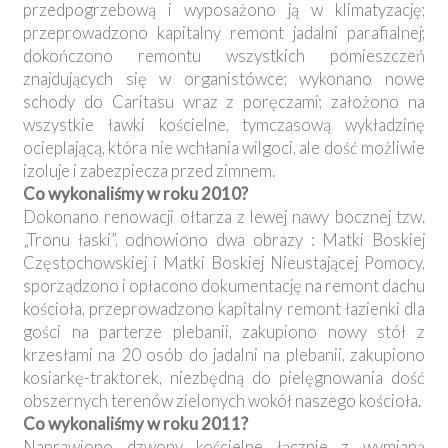
przedpogrzebową i wyposażono ją w klimatyzację;
przeprowadzono kapitalny remont jadalni parafialnej;
dokończono remontu wszystkich pomieszczeń
znajdujących się w organistówce; wykonano nowe
schody do Caritasu wraz z poręczami; założono na
wszystkie ławki kościelne, tymczasową wykładzinę
ocieplającą, która nie wchłania wilgoci, ale dość możliwie
izoluje i zabezpiecza przed zimnem.
Co wykonaliśmy w roku 2010?
Dokonano renowacji ołtarza z lewej nawy bocznej tzw.
„Tronu łaski”, odnowiono dwa obrazy : Matki Boskiej
Częstochowskiej i Matki Boskiej Nieustającej Pomocy,
sporządzono i opłacono dokumentację na remont dachu
kościoła, przeprowadzono kapitalny remont łazienki dla
gości na parterze plebanii, zakupiono nowy stół z
krzesłami na 20 osób do jadalni na plebanii, zakupiono
kosiarkę-traktorek, niezbędną do pielęgnowania dość
obszernych terenów zielonych wokół naszego kościoła.
Co wykonaliśmy w roku 2011?
Naprawiono dzwony kościelne łącznie z wymianą