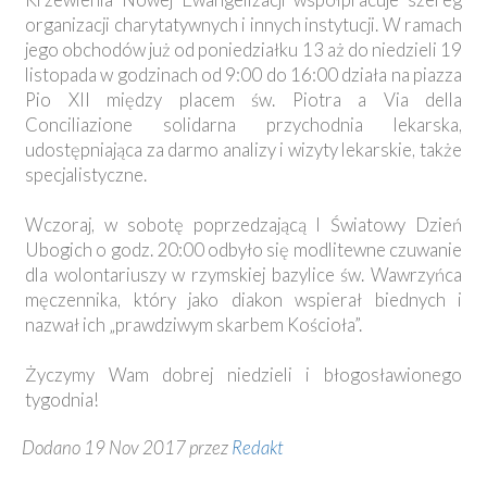
organizacji charytatywnych i innych instytucji. W ramach
jego obchodów już od poniedziałku 13 aż do niedzieli 19
listopada w godzinach od 9:00 do 16:00 działa na piazza
Pio XII między placem św. Piotra a Via della
Conciliazione solidarna przychodnia lekarska,
udostępniająca za darmo analizy i wizyty lekarskie, także
specjalistyczne.
Wczoraj, w sobotę poprzedzającą I Światowy Dzień
Ubogich o godz. 20:00 odbyło się modlitewne czuwanie
dla wolontariuszy w rzymskiej bazylice św. Wawrzyńca
męczennika, który jako diakon wspierał biednych i
nazwał ich „prawdziwym skarbem Kościoła”.
Życzymy Wam dobrej niedzieli i błogosławionego
tygodnia!
Dodano 19 Nov 2017 przez
Redakt