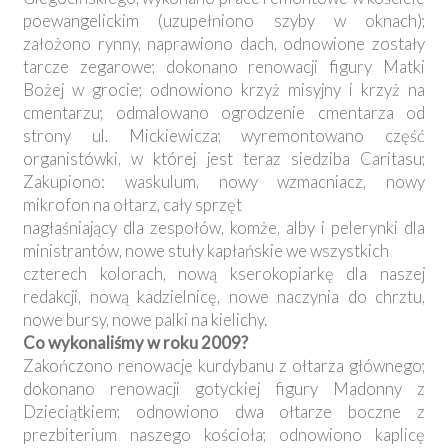
poewangelickim (uzupełniono szyby w oknach);
założono rynny, naprawiono dach, odnowione zostały
tarcze zegarowe; dokonano renowacji figury Matki
Bożej w grocie; odnowiono krzyż misyjny i krzyż na
cmentarzu; odmalowano ogrodzenie cmentarza od
strony ul. Mickiewicza; wyremontowano część
organistówki, w której jest teraz siedziba Caritasu;
Zakupiono: waskulum, nowy wzmacniacz, nowy
mikrofon na ołtarz, cały sprzęt
nagłaśniający dla zespołów, komże, alby i pelerynki dla
ministrantów, nowe stuły kapłańskie we wszystkich
czterech kolorach, nową kserokopiarkę dla naszej
redakcji, nową kadzielnicę, nowe naczynia do chrztu,
nowe bursy, nowe palki na kielichy.
Co wykonaliśmy w roku 2009?
Zakończono renowacje kurdybanu z ołtarza głównego;
dokonano renowacji gotyckiej figury Madonny z
Dzieciątkiem; odnowiono dwa ołtarze boczne z
prezbiterium naszego kościoła; odnowiono kaplicę