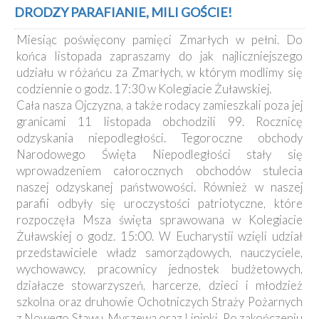
Kancelaria
DRODZY PARAFIANIE, MILI GOŚCIE!
Miesiąc poświęcony pamięci Zmarłych w pełni. Do
Galeria
końca listopada zapraszamy do jak najliczniejszego
Dekanat
udziału w różańcu za Zmarłych, w którym modlimy się
Nowy
codziennie o godz. 17:30 w Kolegiacie Żuławskiej.
Staw
Cała nasza Ojczyzna, a także rodacy zamieszkali poza jej
Kapituła
granicami 11 listopada obchodzili 99. Rocznicę
Kolegiacka
odzyskania niepodległości. Tegoroczne obchody
Duszpasterze
Narodowego Święta Niepodległości stały się
wprowadzeniem całorocznych obchodów stulecia
Polecane
naszej odzyskanej państwowości. Również w naszej
strony
parafii odbyły się uroczystości patriotyczne, które
Ochrona
rozpoczęła Msza święta sprawowana w Kolegiacie
Małoletnich
Żuławskiej o godz. 15:00. W Eucharystii wzięli udział
przedstawiciele władz samorządowych, nauczyciele,
wychowawcy, pracownicy jednostek budżetowych,
działacze stowarzyszeń, harcerze, dzieci i młodzież
szkolna oraz druhowie Ochotniczych Straży Pożarnych
z Nowego Stawu, Myszewa oraz Lipinki. Po zakończeniu