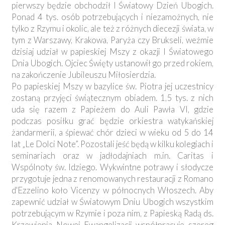
pierwszy będzie obchodził I Światowy Dzień Ubogich.
Ponad 4 tys. osób potrzebujących i niezamożnych, nie
tylko z Rzymu i okolic, ale też z różnych diecezji świata, w
tym z Warszawy, Krakowa, Paryża czy Brukseli, weźmie
dzisiaj udział w papieskiej Mszy z okazji I Światowego
Dnia Ubogich. Ojciec Święty ustanowił go przed rokiem,
na zakończenie Jubileuszu Miłosierdzia.
Po papieskiej Mszy w bazylice św. Piotra jej uczestnicy
zostaną przyjęci świątecznym obiadem. 1,5 tys. z nich
uda się razem z Papieżem do Auli Pawła VI, gdzie
podczas posiłku grać będzie orkiestra watykańskiej
żandarmerii, a śpiewać chór dzieci w wieku od 5 do 14
lat „Le Dolci Note”. Pozostali jeść będą w kilku kolegiach i
seminariach oraz w jadłodajniach m.in. Caritas i
Wspólnoty św. Idziego. Wykwintne potrawy i słodycze
przygotuje jedna z renomowanych restauracji z Romano
d'Ezzelino koło Vicenzy w północnych Włoszech. Aby
zapewnić udział w Światowym Dniu Ubogich wszystkim
potrzebującym w Rzymie i poza nim, z Papieską Radą ds.
Krzewienia Nowej Ewangelizacji współpracuje szereg