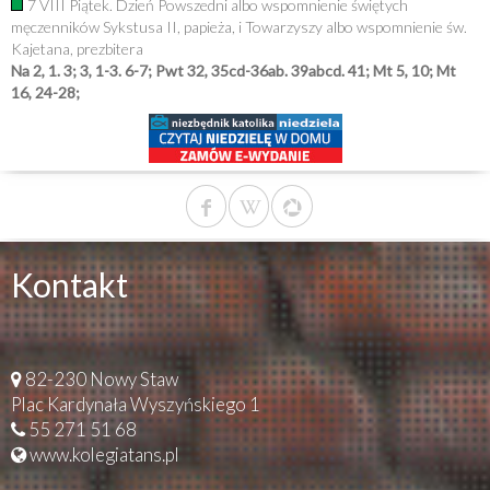
7 VIII Piątek. Dzień Powszedni albo wspomnienie świętych
męczenników Sykstusa II, papieża, i Towarzyszy albo wspomnienie św.
Kajetana, prezbitera
Na 2, 1. 3; 3, 1-3. 6-7; Pwt 32, 35cd-36ab. 39abcd. 41; Mt 5, 10; Mt
16, 24-28;
Kontakt
82-230 Nowy Staw
Plac Kardynała Wyszyńskiego 1
55 271 51 68
www.kolegiatans.pl