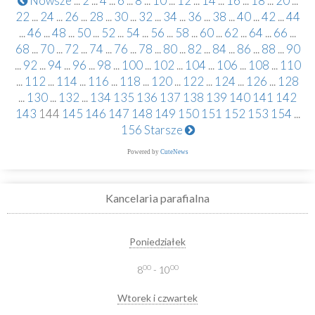
Nowsze
...
2
...
4
...
6
...
8
...
10
...
12
...
14
...
16
...
18
...
20
...
22
...
24
...
26
...
28
...
30
...
32
...
34
...
36
...
38
...
40
...
42
...
44
...
46
...
48
...
50
...
52
...
54
...
56
...
58
...
60
...
62
...
64
...
66
...
68
...
70
...
72
...
74
...
76
...
78
...
80
...
82
...
84
...
86
...
88
...
90
...
92
...
94
...
96
...
98
...
100
...
102
...
104
...
106
...
108
...
110
...
112
...
114
...
116
...
118
...
120
...
122
...
124
...
126
...
128
...
130
...
132
...
134
135
136
137
138
139
140
141
142
143
144
145
146
147
148
149
150
151
152
153
154
...
156
Starsze
Powered by
CuteNews
Kancelaria parafialna
Poniedziałek
00
00
8
- 10
Wtorek i czwartek