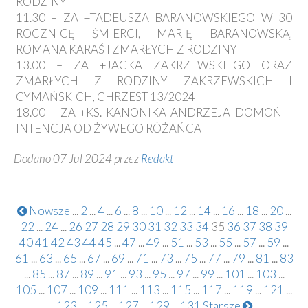
RODZINY
11.30 – ZA +TADEUSZA BARANOWSKIEGO W 30
ROCZNICĘ ŚMIERCI, MARIĘ BARANOWSKĄ,
ROMANA KARAŚ I ZMARŁYCH Z RODZINY
13.00 – ZA +JACKA ZAKRZEWSKIEGO ORAZ
ZMARŁYCH Z RODZINY ZAKRZEWSKICH I
CYMAŃSKICH, CHRZEST 13/2024
18.00 – ZA +KS. KANONIKA ANDRZEJA DOMOŃ –
INTENCJA OD ŻYWEGO RÓŻAŃCA
Dodano 07 Jul 2024 przez
Redakt
Nowsze
...
2
...
4
...
6
...
8
...
10
...
12
...
14
...
16
...
18
...
20
...
22
...
24
...
26
27
28
29
30
31
32
33
34
35
36
37
38
39
40
41
42
43
44
45
...
47
...
49
...
51
...
53
...
55
...
57
...
59
...
61
...
63
...
65
...
67
...
69
...
71
...
73
...
75
...
77
...
79
...
81
...
83
...
85
...
87
...
89
...
91
...
93
...
95
...
97
...
99
...
101
...
103
...
105
...
107
...
109
...
111
...
113
...
115
...
117
...
119
...
121
...
123
...
125
...
127
...
129
...
131
Starsze