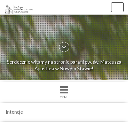
Toggl
navig
×
Strona
główna
O
Serdecznie witamy na stronie parafii pw. św. Mateusza
parafii
Apostoła w Nowym Stawie!
Ogłoszenia
Intencje
Grupy
MENU
duszpasterskie
Msze
Intencje
św.
i
Nabożenstwa