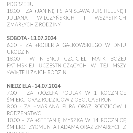
POGRZEBU
18.00 – ZA +JANINĘ I STANISŁAWA JUR, HELENĘ I
JULIANA WILCZYŃSKICH I WSZYSTKICH
ZMARŁYCH Z RODZINY
SOBOTA - 13.07.2024
6.30 – ZA +ROBERTA GAŁKOWSKIEGO W DNIU
URODZIN
18.00 – W INTENCJI CZCICIELI MATKI BOŻEJ
FATIMSKIEJ UCZESTNICZĄCYCH W TEJ MSZY
ŚWIĘTEJ I ZA ICH RODZIN
NIEDZIELA - 14.07.2024
7.00 – ZA +JÓZEFA PODLAK W 1 ROCZNICE
ŚMIERCI ORAZ RODZICÓW Z OBOJGA STRON
8.00 - ZA +MARIANA FURA ORAZ RODZICÓW I
RODZEŃSTWO
10.00 – ZA +STEFANIĘ MYSZKA W 14 ROCZNICĘ
ŚMIERCI, ZYGMUNTA I ADAMA ORAZ ZMARŁYCH Z