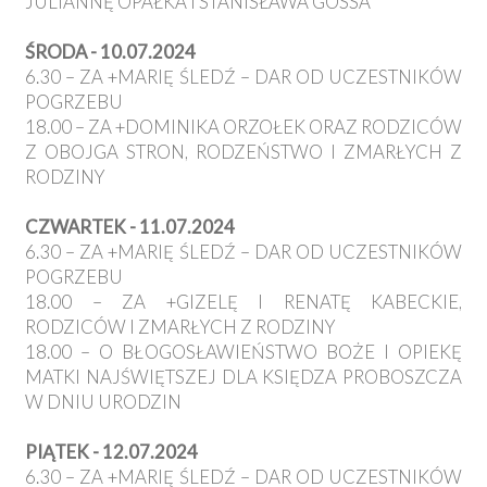
JULIANNĘ OPAŁKA I STANISŁAWA GOSSA
ŚRODA - 10.07.2024
6.30 – ZA +MARIĘ ŚLEDŹ – DAR OD UCZESTNIKÓW
POGRZEBU
18.00 – ZA +DOMINIKA ORZOŁEK ORAZ RODZICÓW
Z OBOJGA STRON, RODZEŃSTWO I ZMARŁYCH Z
RODZINY
CZWARTEK - 11.07.2024
6.30 – ZA +MARIĘ ŚLEDŹ – DAR OD UCZESTNIKÓW
POGRZEBU
18.00 – ZA +GIZELĘ I RENATĘ KABECKIE,
RODZICÓW I ZMARŁYCH Z RODZINY
18.00 – O BŁOGOSŁAWIEŃSTWO BOŻE I OPIEKĘ
MATKI NAJŚWIĘTSZEJ DLA KSIĘDZA PROBOSZCZA
W DNIU URODZIN
PIĄTEK - 12.07.2024
6.30 – ZA +MARIĘ ŚLEDŹ – DAR OD UCZESTNIKÓW