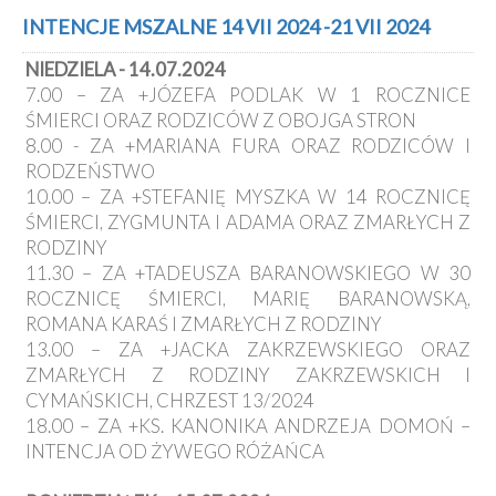
INTENCJE MSZALNE 14 VII 2024 -21 VII 2024
NIEDZIELA - 14.07.2024
7.00 – ZA +JÓZEFA PODLAK W 1 ROCZNICE
ŚMIERCI ORAZ RODZICÓW Z OBOJGA STRON
8.00 - ZA +MARIANA FURA ORAZ RODZICÓW I
RODZEŃSTWO
10.00 – ZA +STEFANIĘ MYSZKA W 14 ROCZNICĘ
ŚMIERCI, ZYGMUNTA I ADAMA ORAZ ZMARŁYCH Z
RODZINY
11.30 – ZA +TADEUSZA BARANOWSKIEGO W 30
ROCZNICĘ ŚMIERCI, MARIĘ BARANOWSKĄ,
ROMANA KARAŚ I ZMARŁYCH Z RODZINY
13.00 – ZA +JACKA ZAKRZEWSKIEGO ORAZ
ZMARŁYCH Z RODZINY ZAKRZEWSKICH I
CYMAŃSKICH, CHRZEST 13/2024
18.00 – ZA +KS. KANONIKA ANDRZEJA DOMOŃ –
INTENCJA OD ŻYWEGO RÓŻAŃCA