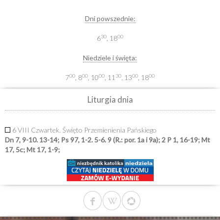
Dni powszednie:
30
00
6
, 18
Niedziele i święta:
00
00
00
30
00
00
7
, 8
, 10
, 11
, 13
, 18
Liturgia dnia
6 VIII Czwartek. Święto Przemienienia Pańskiego
Dn 7, 9-10. 13-14; Ps 97, 1-2. 5-6. 9 (R.: por. 1a i 9a); 2 P 1, 16-19; Mt
17, 5c; Mt 17, 1-9;