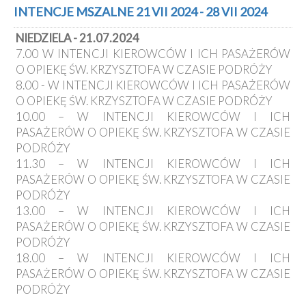
Kancelaria
INTENCJE MSZALNE 21 VII 2024 - 28 VII 2024
NIEDZIELA - 21.07.2024
Galeria
7.00 W INTENCJI KIEROWCÓW I ICH PASAŻERÓW
Dekanat
O OPIEKĘ ŚW. KRZYSZTOFA W CZASIE PODRÓŻY
Nowy
8.00 - W INTENCJI KIEROWCÓW I ICH PASAŻERÓW
Staw
O OPIEKĘ ŚW. KRZYSZTOFA W CZASIE PODRÓŻY
Kapituła
10.00 – W INTENCJI KIEROWCÓW I ICH
Kolegiacka
PASAŻERÓW O OPIEKĘ ŚW. KRZYSZTOFA W CZASIE
Duszpasterze
PODRÓŻY
11.30 – W INTENCJI KIEROWCÓW I ICH
Polecane
PASAŻERÓW O OPIEKĘ ŚW. KRZYSZTOFA W CZASIE
strony
PODRÓŻY
Ochrona
13.00 – W INTENCJI KIEROWCÓW I ICH
Małoletnich
PASAŻERÓW O OPIEKĘ ŚW. KRZYSZTOFA W CZASIE
PODRÓŻY
18.00 – W INTENCJI KIEROWCÓW I ICH
PASAŻERÓW O OPIEKĘ ŚW. KRZYSZTOFA W CZASIE
PODRÓŻY