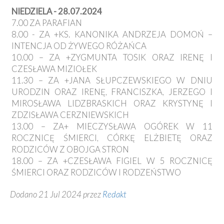
NIEDZIELA - 28.07.2024
7.00 ZA PARAFIAN
8.00 - ZA +KS. KANONIKA ANDRZEJA DOMOŃ –
INTENCJA OD ŻYWEGO RÓŻAŃCA
10.00 – ZA +ZYGMUNTA TOSIK ORAZ IRENĘ I
CZESŁAWA MIZIOŁEK
11.30 – ZA +JANA SŁUPCZEWSKIEGO W DNIU
URODZIN ORAZ IRENĘ, FRANCISZKA, JERZEGO I
MIROSŁAWA LIDZBRASKICH ORAZ KRYSTYNĘ I
ZDZISŁAWA CERZNIEWSKICH
13.00 – ZA+ MIECZYSŁAWA OGÓREK W 11
ROCZNICĘ ŚMIERCI, CÓRKĘ ELŻBIETĘ ORAZ
RODZICÓW Z OBOJGA STRON
18.00 – ZA +CZESŁAWA FIGIEL W 5 ROCZNICĘ
ŚMIERCI ORAZ RODZICÓW I RODZEŃSTWO
Dodano 21 Jul 2024 przez
Redakt