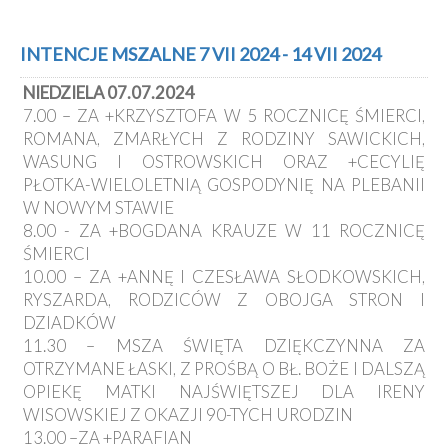
INTENCJE MSZALNE 7 VII 2024 - 14 VII 2024
NIEDZIELA 07.07.2024
7.00 – ZA +KRZYSZTOFA W 5 ROCZNICĘ ŚMIERCI,
ROMANA, ZMARŁYCH Z RODZINY SAWICKICH,
WASUNG I OSTROWSKICH ORAZ +CECYLIĘ
PŁOTKA-WIELOLETNIĄ GOSPODYNIĘ NA PLEBANII
W NOWYM STAWIE
8.00 - ZA +BOGDANA KRAUZE W 11 ROCZNICĘ
ŚMIERCI
10.00 – ZA +ANNĘ I CZESŁAWA SŁODKOWSKICH,
RYSZARDA, RODZICÓW Z OBOJGA STRON I
DZIADKÓW
11.30 – MSZA ŚWIĘTA DZIĘKCZYNNA ZA
OTRZYMANE ŁASKI, Z PROŚBĄ O BŁ. BOŻE I DALSZĄ
OPIEKĘ MATKI NAJŚWIĘTSZEJ DLA IRENY
WISOWSKIEJ Z OKAZJI 90-TYCH URODZIN
13.00 –ZA +PARAFIAN