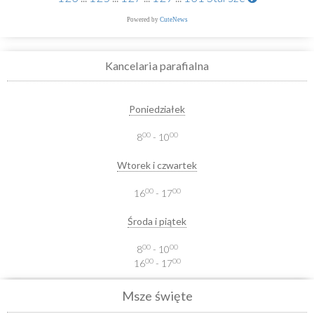
Powered by
CuteNews
Kancelaria parafialna
Poniedziałek
00
00
8
- 10
Wtorek i czwartek
00
00
16
- 17
Środa i piątek
00
00
8
- 10
00
00
16
- 17
Msze święte