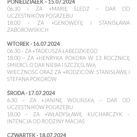
PONIEDZIAŁEK – 15.07.2024
06.30 – ZA +MARIĘ ŚLEDŹ – DAR OD
UCZESTNIKÓW POGRZEBU
18.00 – ZA +GENOWEFĘ I STANISŁAWA
ZABOROWSKICH
WTOREK - 16.07.2024
06.30 – ZA +TADEUSZA ŁABĘDZKIEGO
18.00 – ZA +HENRYKA POKORA W 13 ROCZNICĘ
ŚMIERCI, O DAR NIEBA I SZCZĘŚLIWĄ
WIECZNOŚĆ ORAZ ZA +RODZICÓW: STANISŁAWĘ I
STEFANA POKORÓW
ŚRODA - 17.07.2024
6.30 – ZA +JANINĘ WOLIŃSKĄ – DAR OD
UCZESTNIKÓW POGRZEBU
18.00 – ZA +WŁADYSŁAWĘ KUCHARCZYK –
INTENCJA OD RODZINY MACIAS
CZWARTEK - 18.07.2024