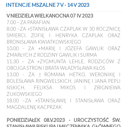
Kancelaria
INTENCJE MSZALNE 7 V - 14 V 2023
V NIEDZIELA WIELKANOCNA 07 IV 2023
Galeria
7.00 – ZA PARAFIAN
Dekanat
8.00 –ZA +STANISŁAWA CZAPLAK W 30 ROCZNICĘ
Nowy
ŚMIERCI, ZOFIĘ I HENRYKA CZAPLAK ORAZ
Staw
BRONISŁAWA KWIATKOWSKIEGO
Kapituła
10.00 - ZA +MARIĘ I JÓZEFA GAWLIK ORAZ
Kolegiacka
ZMARŁYCH Z RODZINY GAWLIK I SURMA
Duszpasterze
11.30 – ZA +ZYGMUNTA LEHLE, RODZICÓW Z
OBOJGA STRON I BRATA WŁADYSŁAWA KŁOS
Polecane
13.00 - ZA †ROMANA HETKO, WERONIKĘ I
strony
BOLESŁAWA RINGWELSKICH, JANINĘ I JANA PEPLI
Ochrona
ŃSKICH, FELIKSA MIKOS I ZBIGNIEWA
Małoletnich
ŻUKOWSKIEGO
18.00 –ZA +STANISŁAWĘ I STANISŁAWA ORAZ
MAGDALENĘ KACPRZAK
PONIEDZIAŁEK 08.V.2023 - UROCZYSTOŚĆ ŚW.
STANISŁAWA BISKUPA I MĘCZENNIKA, GŁÓWNEGO