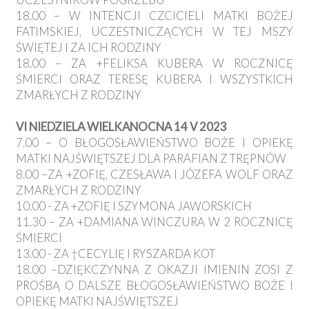
18.00 – W INTENCJI CZCICIELI MATKI BOŻEJ
FATIMSKIEJ, UCZESTNICZĄCYCH W TEJ MSZY
ŚWIĘTEJ I ZA ICH RODZINY
18.00 – ZA +FELIKSA KUBERA W ROCZNICĘ
ŚMIERCI ORAZ TERESĘ KUBERA I WSZYSTKICH
ZMARŁYCH Z RODZINY
VI NIEDZIELA WIELKANOCNA 14 V 2023
7.00 – O BŁOGOSŁAWIEŃSTWO BOŻE I OPIEKĘ
MATKI NAJŚWIĘTSZEJ DLA PARAFIAN Z TRĘPNÓW
8.00 –ZA +ZOFIĘ, CZESŁAWA I JÓZEFA WOLF ORAZ
ZMARŁYCH Z RODZINY
10.00 - ZA +ZOFIĘ I SZYMONA JAWORSKICH
11.30 – ZA +DAMIANA WINCZURA W 2 ROCZNICĘ
ŚMIERCI
13.00 - ZA †CECYLIĘ I RYSZARDA KOT
18.00 –DZIĘKCZYNNA Z OKAZJI IMIENIN ZOSI Z
PROŚBĄ O DALSZE BŁOGOSŁAWIEŃSTWO BOŻE I
OPIEKĘ MATKI NAJŚWIĘTSZEJ