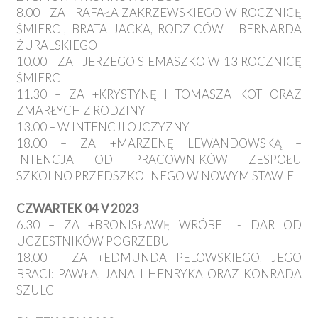
8.00 –ZA +RAFAŁA ZAKRZEWSKIEGO W ROCZNICĘ
ŚMIERCI, BRATA JACKA, RODZICÓW I BERNARDA
ŻURALSKIEGO
10.00 - ZA +JERZEGO SIEMASZKO W 13 ROCZNICĘ
ŚMIERCI
11.30 – ZA +KRYSTYNĘ I TOMASZA KOT ORAZ
ZMARŁYCH Z RODZINY
13.00 – W INTENCJI OJCZYZNY
18.00 – ZA +MARZENĘ LEWANDOWSKĄ –
INTENCJA OD PRACOWNIKÓW ZESPOŁU
SZKOLNO PRZEDSZKOLNEGO W NOWYM STAWIE
CZWARTEK 04 V 2023
6.30 – ZA +BRONISŁAWĘ WRÓBEL - DAR OD
UCZESTNIKÓW POGRZEBU
18.00 – ZA +EDMUNDA PELOWSKIEGO, JEGO
BRACI: PAWŁA, JANA I HENRYKA ORAZ KONRADA
SZULC