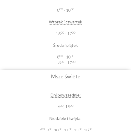
00
00
8
- 10
Wtorek i czwartek
00
00
16
- 17
Środa i piątek
00
00
8
- 10
00
00
16
- 17
Msze święte
Dni powszednie:
30
00
6
, 18
Niedziele i święta:
00
00
00
30
00
00
7
, 8
, 10
, 11
, 13
, 18