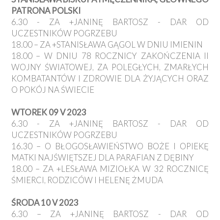
PATRONA POLSKI
6.30 - ZA +JANINĘ BARTOSZ - DAR OD
UCZESTNIKÓW POGRZEBU
18.00 – ZA +STANISŁAWA GĄGOL W DNIU IMIENIN
18.00 – W DNIU 78 ROCZNICY ZAKOŃCZENIA II
WOJNY ŚWIATOWEJ, ZA POLEGŁYCH, ZMARŁYCH
KOMBATANTÓW I ZDROWIE DLA ŻYJĄCYCH ORAZ
O POKÓJ NA ŚWIECIE
WTOREK 09 V 2023
6.30 - ZA +JANINĘ BARTOSZ - DAR OD
UCZESTNIKÓW POGRZEBU
16.30 – O BŁOGOSŁAWIEŃSTWO BOŻE I OPIEKĘ
MATKI NAJŚWIĘTSZEJ DLA PARAFIAN Z DĘBINY
18.00 – ZA +LESŁAWA MIZIOŁKA W 32 ROCZNICĘ
ŚMIERCI, RODZICÓW I HELENĘ ŻMUDA
ŚRODA 10 V 2023
6.30 – ZA +JANINĘ BARTOSZ - DAR OD