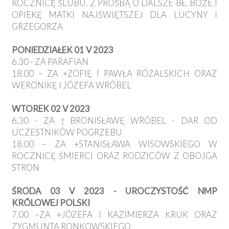
ROCZNICĘ ŚLUBU, Z PROŚBĄ O DALSZE BŁ. BOŻE I
OPIEKĘ MATKI NAJŚWIĘTSZEJ DLA LUCYNY I
GRZEGORZA
PONIEDZIAŁEK 01 V 2023
6.30 - ZA PARAFIAN
18.00 – ZA +ZOFIĘ I PAWŁA RÓŻALSKICH ORAZ
WERONIKĘ I JÓZEFA WRÓBEL
WTOREK 02 V 2023
6.30 - ZA †BRONISŁAWĘ WRÓBEL - DAR OD
UCZESTNIKÓW POGRZEBU
18.00 – ZA +STANISŁAWA WISOWSKIEGO W
ROCZNICĘ ŚMIERCI ORAZ RODZICÓW Z OBOJGA
STRON
ŚRODA 03 V 2023 - UROCZYSTOŚĆ NMP
KRÓLOWEJ POLSKI
7.00 –ZA +JÓZEFA I KAZIMIERZA KRUK ORAZ
ZYGMUNTA RONKOWSKIEGO