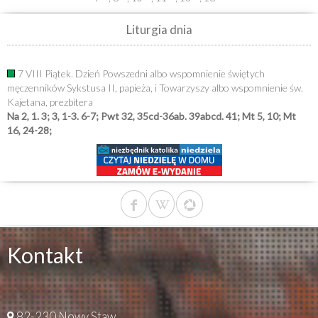
Liturgia dnia
7 VIII Piątek. Dzień Powszedni albo wspomnienie świętych
męczenników Sykstusa II, papieża, i Towarzyszy albo wspomnienie św.
Kajetana, prezbitera
Na 2, 1. 3; 3, 1-3. 6-7; Pwt 32, 35cd-36ab. 39abcd. 41; Mt 5, 10; Mt
16, 24-28;
Kontakt
82-230 Nowy Staw