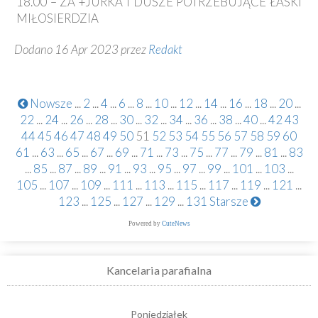
18.00 – ZA +JURKA I DUSZE POTRZEBUJĄCE ŁASKI
MIŁOSIERDZIA
Dodano 16 Apr 2023 przez
Redakt
Nowsze
...
2
...
4
...
6
...
8
...
10
...
12
...
14
...
16
...
18
...
20
...
22
...
24
...
26
...
28
...
30
...
32
...
34
...
36
...
38
...
40
...
42
43
44
45
46
47
48
49
50
51
52
53
54
55
56
57
58
59
60
61
...
63
...
65
...
67
...
69
...
71
...
73
...
75
...
77
...
79
...
81
...
83
...
85
...
87
...
89
...
91
...
93
...
95
...
97
...
99
...
101
...
103
...
105
...
107
...
109
...
111
...
113
...
115
...
117
...
119
...
121
...
123
...
125
...
127
...
129
...
131
Starsze
Powered by
CuteNews
Kancelaria parafialna
Poniedziałek