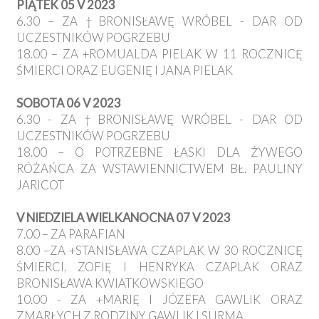
PIĄTEK 05 V 2023
6.30 – ZA †BRONISŁAWĘ WRÓBEL - DAR OD
UCZESTNIKÓW POGRZEBU
18.00 – ZA +ROMUALDA PIELAK W 11 ROCZNICĘ
ŚMIERCI ORAZ EUGENIĘ I JANA PIELAK
SOBOTA 06 V 2023
6.30 - ZA †BRONISŁAWĘ WRÓBEL - DAR OD
UCZESTNIKÓW POGRZEBU
18.00 – O POTRZEBNE ŁASKI DLA ŻYWEGO
RÓŻAŃCA ZA WSTAWIENNICTWEM BŁ. PAULINY
JARICOT
V NIEDZIELA WIELKANOCNA 07 V 2023
7.00 – ZA PARAFIAN
8.00 –ZA +STANISŁAWA CZAPLAK W 30 ROCZNICĘ
ŚMIERCI, ZOFIĘ I HENRYKA CZAPLAK ORAZ
BRONISŁAWA KWIATKOWSKIEGO
10.00 - ZA +MARIĘ I JÓZEFA GAWLIK ORAZ
ZMARŁYCH Z RODZINY GAWLIK I SURMA