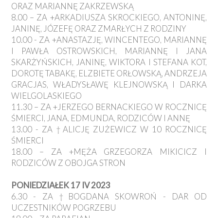
ORAZ MARIANNĘ ZAKRZEWSKĄ
8.00 – ZA +ARKADIUSZA SKROCKIEGO, ANTONINĘ,
JANINĘ, JÓZEFĘ ORAZ ZMARŁYCH Z RODZINY
10.00 - ZA +ANASTAZJĘ, WINCENTEGO, MARIANNĘ
I PAWŁA OSTROWSKICH, MARIANNĘ I JANA
SKARŻYŃSKICH, JANINĘ, WIKTORA I STEFANA KOT,
DOROTĘ TABAKĘ, ELZBIETE ORŁOWSKĄ, ANDRZEJA
GRACJAS, WŁADYSŁAWĘ KLEJNOWSKĄ I DARKA
WIELGOLASKIEGO
11.30 – ZA +JERZEGO BERNACKIEGO W ROCZNICĘ
ŚMIERCI, JANA, EDMUNDA, RODZICÓW I ANNĘ
13.00 - ZA †ALICJĘ ZUŻEWICZ W 10 ROCZNICĘ
ŚMIERCI
18.00 – ZA +MĘŻA GRZEGORZA MIKICICZ I
RODZICÓW Z OBOJGA STRON
PONIEDZIAŁEK 17 IV 2023
6.30 - ZA †BOGDANA SKOWROŃ - DAR OD
UCZESTNIKÓW POGRZEBU