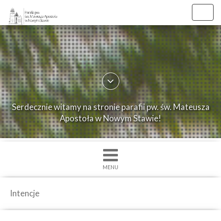
Toggl
navig
×
Strona
główna
O
Serdecznie witamy na stronie parafii pw. św. Mateusza
parafii
Apostoła w Nowym Stawie!
Ogłoszenia
Intencje
Grupy
MENU
duszpasterskie
Msze
Intencje
św.
i
Nabożenstwa