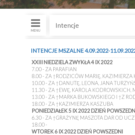
św.
i
Nabożenstwa
Intencje
Kancelaria
MENU
Galeria
INTENCJE MSZALNE 4.09.2022-11.09.202
Dekanat
XXIII NIEDZIELA ZWYKŁA 4 IX 2022
Nowy
7.00 - ZA PARAFIAN
Staw
8.00 - ZA †RODZICÓW MARIĘ, KAZIMIERZA
Kapituła
10.00 - ZA †DANUTĘ, LEONA, JANA TURZYŃ
Kolegiacka
11.30 - ZA †EWĘ, KAROLA KODROWSKICH
13.00 - ZA †MARKA BUKOWSKIEGO I †Z RO
Duszpasterze
18.00 - ZA †KAZIMIERZA KASZUBA
PONIEDZIAŁEK 5 IX 2022 DZIEŃ POWSZEDN
6.30 - ZA †GRAŻYNĘ MASZOTA DAR OD UCZ.
Polecane
18.00 -
strony
WTOREK 6 IX 2022 DZIEŃ POWSZEDNI