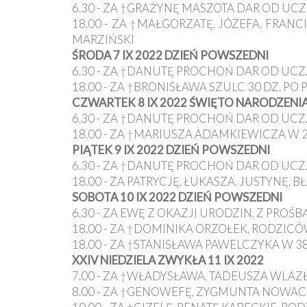
Ochrona
6.30 - ZA †GRAŻYNĘ MASZOTA DAR OD UCZ.
Małoletnich
18.00 - ZA †MAŁGORZATĘ, JÓZEFA, FRANC
MARZIŃSKI
ŚRODA 7 IX 2022 DZIEŃ POWSZEDNI
6.30 - ZA †DANUTĘ PROCHOŃ DAR OD UCZ.
18.00 - ZA †BRONISŁAWA SZULC 30 DZ. PO 
CZWARTEK 8 IX 2022 ŚWIĘTO NARODZENI
6.30 - ZA †DANUTĘ PROCHOŃ DAR OD UCZ.
18.00 - ZA †MARIUSZA ADAMKIEWICZA W 2 R
PIĄTEK 9 IX 2022 DZIEŃ POWSZEDNI
6.30 - ZA †DANUTĘ PROCHOŃ DAR OD UCZ.
18.00 - ZA PATRYCJĘ, ŁUKASZA, JUSTYNĘ, B
SOBOTA 10 IX 2022 DZIEŃ POWSZEDNI
6.30 - ZA EWĘ Z OKAZJI URODZIN, Z PROŚ
18.00 - ZA †DOMINIKA ORZOŁEK, RODZICÓ
18.00 - ZA †STANISŁAWA PAWELCZYKA W 38 
XXIV NIEDZIELA ZWYKŁA 11 IX 2022
7.00 - ZA †WŁADYSŁAWA, TADEUSZA WLA
8.00 - ZA †GENOWEFĘ, ZYGMUNTA NOWACZ