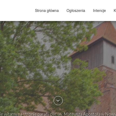
Strona główna
Ogłoszenia
Intencje
K
e witamy na stronie parafii pw. św. Mateusza Apostoła w Now