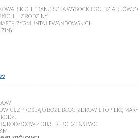
 KOWALSKICH, FRANCISZKA WYSOCKIEGO, DZIADKÓW Z O
SKICH I †Z RODZINY
, MARTĘ, ZYGMUNTA LEWANDOWSKICH
DZINY
22
ADÓW
JADWIGI, Z PROŚBĄ O BOŻE BŁOG. ZDROWIE I OPIEKĘ MARY
URODZ.
R., RODZICÓW Z OB. STR., RODZEŃSTWO
 ŚM.