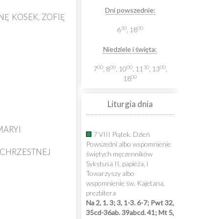
Dni powszednie:
NĘ KOSEK, ZOFIĘ
30
00
6
, 18
Niedziele i święta:
00
00
00
30
00
7
, 8
, 10
, 11
, 13
,
00
18
Liturgia dnia
 MARYI
7 VIII Piątek. Dzień
Powszedni albo wspomnienie
I CHRZESTNEJ
świętych męczenników
Sykstusa II, papieża, i
Towarzyszy albo
wspomnienie św. Kajetana,
prezbitera
Na 2, 1. 3; 3, 1-3. 6-7; Pwt 32,
35cd-36ab. 39abcd. 41; Mt 5,