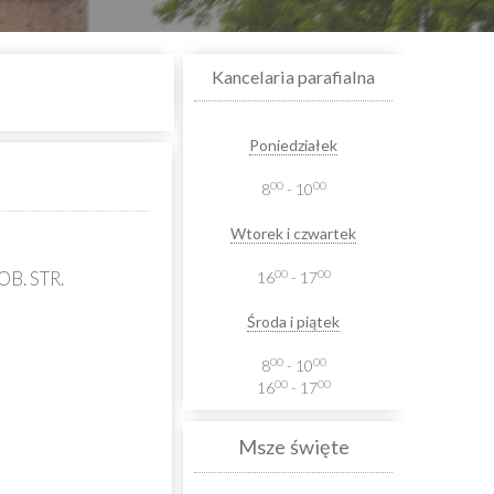
Kancelaria parafialna
Poniedziałek
00
00
8
- 10
Wtorek i czwartek
00
00
B. STR.
16
- 17
Środa i piątek
00
00
8
- 10
00
00
16
- 17
Msze święte