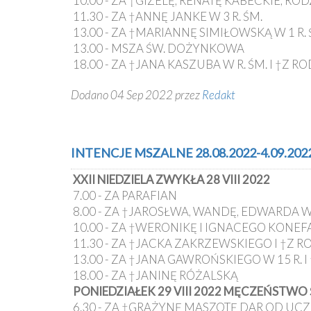
10.00 - ZA †GIZELĘ, RENATĘ KABECKIE, RO
11.30 - ZA †ANNĘ JANKE W 3 R. ŚM.
13.00 - ZA †MARIANNĘ SIMIŁOWSKĄ W 1 R.
13.00 - MSZA ŚW. DOŻYNKOWA
18.00 - ZA †JANA KASZUBA W R. ŚM. I †Z 
Dodano 04 Sep 2022 przez
Redakt
INTENCJE MSZALNE 28.08.2022-4.09.202
XXII NIEDZIELA ZWYKŁA 28 VIII 2022
7.00 - ZA PARAFIAN
8.00 - ZA †JAROSŁWA, WANDĘ, EDWARDA 
10.00 - ZA †WERONIKĘ I IGNACEGO KONEF
11.30 - ZA †JACKA ZAKRZEWSKIEGO I †Z
13.00 - ZA †JANA GAWROŃSKIEGO W 15 R.
18.00 - ZA †JANINĘ RÓŻALSKĄ
PONIEDZIAŁEK 29 VIII 2022 MĘCZEŃSTWO 
6.30 - ZA †GRAŻYNĘ MASZOTĘ DAR OD UCZ.