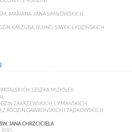
DZICÓW I †Z RODZINY
 ŚM., MARIANA, JANA SIMIŁOWSKICH
RODZIN KASZUBA, BUJNO, SIWEK, ŁYDZIŃSKICH
2
WARTALSKICH, LESZKA MIZIOŁEK
AŁ
 RODZIN ZAKRZEWSKICH, CYMAŃSKICH
 I †Z RODZIN GAWROŃSKICH I ŻĄDKOWSKICH
ŚW. JANA CHRZCICIELA
 POG.