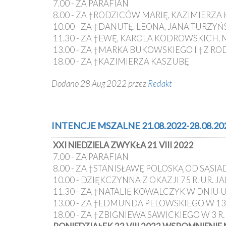
7.00 - ZA PARAFIAN
8.00 - ZA †RODZICÓW MARIĘ, KAZIMIERZA
10.00 - ZA †DANUTĘ, LEONA, JANA TURZYŃ
11.30 - ZA †EWĘ, KAROLA KODROWSKICH
13.00 - ZA †MARKA BUKOWSKIEGO I †Z RO
18.00 - ZA †KAZIMIERZA KASZUBĘ
Dodano 28 Aug 2022 przez
Redakt
INTENCJE MSZALNE 21.08.2022-28.08.20
XXI NIEDZIELA ZWYKŁA 21 VIII 2022
7.00 - ZA PARAFIAN
8.00 - ZA †STANISŁAWĘ POLOSKĄ OD SĄSI
10.00 - DZIĘKCZYNNA Z OKAZJI 75 R. UR. 
11.30 - ZA †NATALIĘ KOWALCZYK W DNIU 
13.00 - ZA †EDMUNDA PELOWSKIEGO W 13 
18.00 - ZA †ZBIGNIEWA SAWICKIEGO W 3 R.