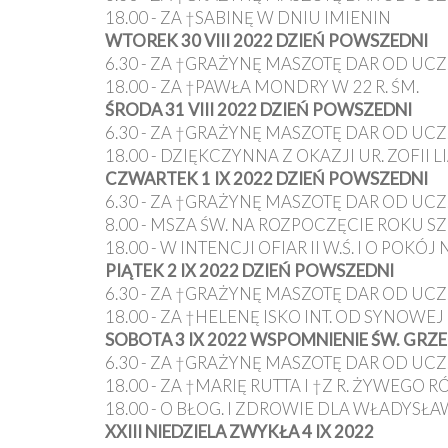
18.00 - ZA †SABINĘ W DNIU IMIENIN
WTOREK 30 VIII 2022 DZIEŃ POWSZEDNI
6.30 - ZA †GRAŻYNĘ MASZOTĘ DAR OD UCZ.
18.00 - ZA †PAWŁA MONDRY W 22 R. ŚM.
ŚRODA 31 VIII 2022 DZIEŃ POWSZEDNI
6.30 - ZA †GRAŻYNĘ MASZOTĘ DAR OD UCZ.
18.00 - DZIĘKCZYNNA Z OKAZJI UR. ZOFII 
CZWARTEK 1 IX 2022 DZIEŃ POWSZEDNI
6.30 - ZA †GRAŻYNĘ MASZOTĘ DAR OD UCZ.
8.00 - MSZA ŚW. NA ROZPOCZĘCIE ROKU 
18.00 - W INTENCJI OFIAR II W.Ś. I O POKÓJ
PIĄTEK 2 IX 2022 DZIEŃ POWSZEDNI
6.30 - ZA †GRAŻYNĘ MASZOTĘ DAR OD UCZ.
18.00 - ZA †HELENĘ ISKO INT. OD SYNOWEJ
SOBOTA 3 IX 2022 WSPOMNIENIE ŚW. GR
6.30 - ZA †GRAŻYNĘ MASZOTĘ DAR OD UCZ.
18.00 - ZA †MARIĘ RUTTA I †Z R. ŻYWEGO 
18.00 - O BŁOG. I ZDROWIE DLA WŁADYSŁ
XXIII NIEDZIELA ZWYKŁA 4 IX 2022