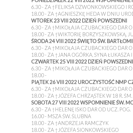
PONIEDZIAŁEK 22 VIII 2022 WSPOMNIENI
6.30 - ZA †FELIKSA DZWONKOWSKIEGO I R
18.00 - ZA †AGNIESZKĘ HEDA W DNIU URO
WTOREK 23 VIII 2022 DZIEŃ POWSZEDNI
6.30 - ZA †MIKOŁAJA CZUBACKIEGO DAR O
18.00 - ZA †WIKTORIĘ BORZYSZKOWSKĄ, 
ŚRODA 24 VIII 2022 ŚWIĘTO ŚW. BARTŁOMI
6.30 - ZA †MIKOŁAJA CZUBACKIEGO DAR O
18.00 - ZA †JANA OGÓRKA, SYNA ŁUKASZA
CZWARTEK 25 VIII 2022 DZIEŃ POWSZEDNI
6.30 - ZA †MIKOŁAJA CZUBACKIEGO DAR O
18.00 -
PIĄTEK 26 VIII 2022 UROCZYSTOŚĆ NMP
6.30 - ZA †MIKOŁAJA CZUBACKIEGO DAR O
18.00 - ZA †JÓZEFA CHRZĄSTEK W 18 R. ŚM.
SOBOTA 27 VIII 2022 WSPOMNIENIE ŚW. M
6.30 - ZA †HELENĘ ISKO DAR OD UCZ. POG.
16.00 - MSZA ŚW. ŚLUBNA
18.00 - ZA †ANDRZEJA RAMCZYK
18.00 - ZA †JÓZEFA SIONKOWSKIEGO