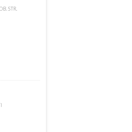
B. STR.
I