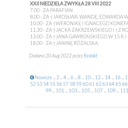
XXII NIEDZIELA ZWYKŁA 28 VIII 2022
7.00 - ZA PARAFIAN
8.00 - ZA †JAROSŁWA, WANDĘ, EDWARDA 
10.00 - ZA †WERONIKĘ I IGNACEGO KONEF
11.30 - ZA †JACKA ZAKRZEWSKIEGO I †Z
13.00 - ZA †JANA GAWROŃSKIEGO W 15 R.
18.00 - ZA †JANINĘ RÓŻALSKĄ
Dodano 20 Aug 2022 przez
Redakt
Nowsze
...
2
...
4
...
6
...
8
...
10
...
12
...
14
...
16
...
1
52
53
54
55
56
57
58
59
60
61
62
63
64
65
66
99
...
101
...
103
...
105
...
107
...
109
...
11