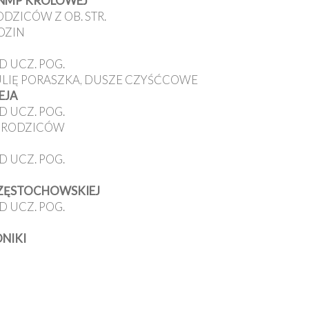
E NMP KRÓLOWEJ
ODZICÓW Z OB. STR.
DZIN
D UCZ. POG.
JULIĘ PORASZKA, DUSZE CZYŚĆCOWE
EJA
D UCZ. POG.
 I RODZICÓW
D UCZ. POG.
 CZĘSTOCHOWSKIEJ
D UCZ. POG.
ONIKI