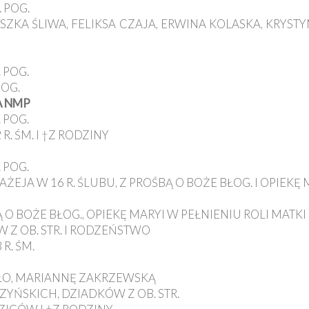
 POG.
ISZKA ŚLIWA, FELIKSA CZAJA, ERWINA KOLASKA, KRYSTY
 POG.
POG.
A NMP
 POG.
. ŚM. I †Z RODZINY
 POG.
ŁAŻEJA W 16 R. ŚLUBU, Z PROŚBĄ O BOŻE BŁOG. I OPIEKĘ
BĄ O BOŻE BŁOG., OPIEKĘ MARYI W PEŁNIENIU ROLI MATK
W Z OB. STR. I RODZEŃSTWO
R. ŚM.
ZŁO, MARIANNĘ ZAKRZEWSKĄ
YŃSKICH, DZIADKÓW Z OB. STR.