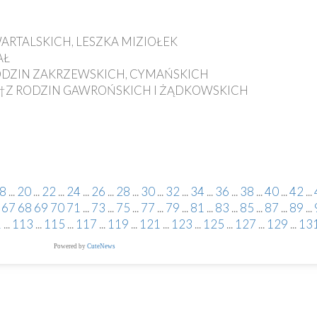
WARTALSKICH, LESZKA MIZIOŁEK
AŁ
 RODZIN ZAKRZEWSKICH, CYMAŃSKICH
 I †Z RODZIN GAWROŃSKICH I ŻĄDKOWSKICH
8
...
20
...
22
...
24
...
26
...
28
...
30
...
32
...
34
...
36
...
38
...
40
...
42
...
67
68
69
70
71
...
73
...
75
...
77
...
79
...
81
...
83
...
85
...
87
...
89
...
1
...
113
...
115
...
117
...
119
...
121
...
123
...
125
...
127
...
129
...
13
Powered by
CuteNews