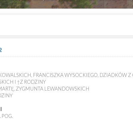
2
 KOWALSKICH, FRANCISZKA WYSOCKIEGO, DZIADKÓW Z O
SKICH I †Z RODZINY
, MARTĘ, ZYGMUNTA LEWANDOWSKICH
DZINY
I
 POG.