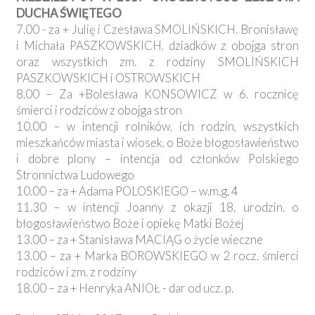
DUCHA ŚWIĘTEGO
7.00 - za + Julię i Czesława SMOLIŃSKICH, Bronisławę
i Michała PASZKOWSKICH, dziadków z obojga stron
oraz wszystkich zm. z rodziny SMOLIŃSKICH
PASZKOWSKICH i OSTROWSKICH
8.00 – Za +Bolesława KONSOWICZ w 6. rocznicę
śmierci i rodziców z obojga stron
10.00 – w intencji rolników, ich rodzin, wszystkich
mieszkańców miasta i wiosek, o Boże błogosławieństwo
i dobre plony – intencja od członków Polskiego
Stronnictwa Ludowego
10.00 – za + Adama POLOSKIEGO – w.m.g. 4
11.30 – w intencji Joanny z okazji 18. urodzin, o
błogosławieństwo Boże i opiekę Matki Bożej
13.00 – za + Stanisława MACIĄG o życie wieczne
13.00 – za + Marka BOROWSKIEGO w 2 rocz. śmierci
rodziców i zm. z rodziny
18.00 – za + Henryka ANIOŁ - dar od ucz. p.