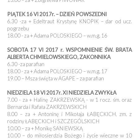
PIĄTEK 16 VI 2017r. – DZIEŃ POWSZEDNI
6.30 -za + Edeltraut Krystynę KNOPIK – dar od ucz.
pogrzebu
18.00 - za + Adama POLOSKIEGO – w.m.g. 16
SOBOTA 17 VI 2017 r. WSPOMNIENIE ŚW. BRATA
ALBERTA CHMIELOWSKIEGO, ZAKONNIKA
6.30 -za parafian
18.00 - za + Adama POLOSKIEGO – w.m.g. 17
19.00 – Msza święta w AGAPE – za parafian
NIEDZIELA 18 VI 2017r. XI NIEDZIELA ZWYKŁA
7.00 - za + Halinę ZAKRZEWSKĄ - w 1 rocz. śm. oraz
Bernarda i Rafała ZAKRZEWSKICH
8.00 – za + Antoninę i Mikołaja ŁABĘCKICH, zm. z
rodziny ŁABĘCKICH i SZCZEGÓLSKICH
10.00 – za + Monikę SANIEWSKĄ
10.00 – do miłosierdzia Bożego i życie wieczne w 10