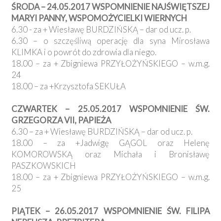
ŚRODA – 24.05.2017 WSPOMNIENIE NAJŚWIĘTSZEJ
MARYI PANNY, WSPOMOŻYCIELKI WIERNYCH
6.30 - za + Wiesławę BURDZIŃSKĄ – dar od ucz. p.
6.30 – o szczęśliwą operację dla syna Mirosława
KLIMKA i o powrót do zdrowia dla niego.
18.00 – za + Zbigniewa PRZYŁOŻYŃSKIEGO – w.m.g.
24
18.00 – za +Krzysztofa SEKUŁA
CZWARTEK – 25.05.2017 WSPOMNIENIE ŚW.
GRZEGORZA VII, PAPIEŻA
6.30 – za + Wiesławę BURDZIŃSKĄ – dar od ucz. p.
18.00 – za +Jadwigę GĄGOL oraz Helenę
KOMOROWSKĄ oraz Michała i Bronisławę
PASZKOWSKICH
18.00 – za + Zbigniewa PRZYŁOŻYŃSKIEGO – w.m.g.
25
PIĄTEK – 26.05.2017 WSPOMNIENIE ŚW. FILIPA