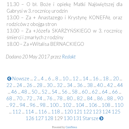
11.30 – O bł. Boże i opiekę Matki Najświętszej dla
Gabrysi w 3. rocznicę urodzin
13.00 – Za + Anastazego i Krystynę KONEFAŁ oraz
rodziców z obojga stron
13.00 – Za +Józefa SKARŻYŃSKIEGO w 3. rocznicę
śmierci i zmarłych z rodziny
18.00 – Za +Witalisa BERNACKIEGO
Dodano 20 May 2017 przez
Redakt
Nowsze
...
2
...
4
...
6
...
8
...
10
...
12
...
14
...
16
...
18
...
20
...
22
...
24
...
26
...
28
...
30
...
32
...
34
...
36
...
38
...
40
...
42
...
44
...
46
...
48
...
50
...
52
...
54
...
56
...
58
...
60
...
62
...
64
...
66
...
68
...
70
...
72
...
74
...
76
...
78
...
80
...
82
...
84
...
86
...
88
...
90
...
92
...
94
...
96
...
98
...
100
...
102
...
104
...
106
...
108
...
110
...
112
...
114
...
116
...
118
...
120
121
122
123
124
125
126
127
128
129
130
131
Starsze
Powered by
CuteNews