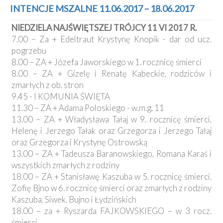
Kancelaria
INTENCJE MSZALNE 11.06.2017 – 18.06.2017
NIEDZIELA NAJŚWIĘTSZEJ TRÓJCY 11 VI 2017 R.
Galeria
7.00 – Za + Edeltraut Krystynę Knopik - dar od ucz.
Dekanat
pogrzebu
Nowy
8.00 – ZA + Józefa Jaworskiego w 1. rocznicę śmierci
Staw
8.00 – ZA + Gizelę i Renatę Kabeckie, rodziców i
Kapituła
zmarłych z ob. stron
Kolegiacka
9.45 - I KOMUNIA ŚWIĘTA
Duszpasterze
11.30 – ZA + Adama Poloskiego - w.m.g. 11
13.00 – ZA + Władysława Tałaj w 9. rocznicę śmierci,
Polecane
Helenę i Jerzego Tałak oraz Grzegorza i Jerzego Tałaj
strony
oraz Grzegorza i Krystynę Ostrowską
Ochrona
13.00 – ZA + Tadeusza Baranowskiego, Romana Karaś i
Małoletnich
wszystkich zmarłych z rodziny
18.00 – ZA + Stanisławę Kaszuba w 5. rocznicę śmierci,
Zofię Bjno w 6. rocznicę śmierci oraz zmarłych z rodziny
Kaszuba, Siwek, Bujno i Łydzińskich
18.00 – za + Ryszarda FAJKOWSKIEGO – w 3 rocz.
śmierci