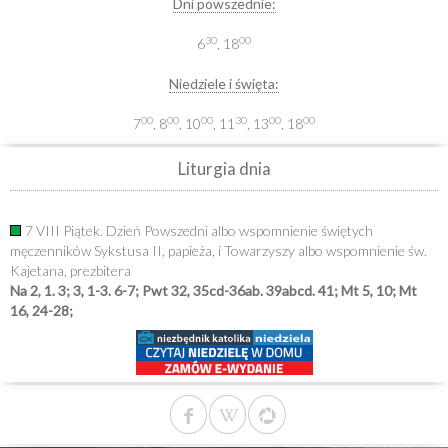
Dni powszednie:
30
00
6
, 18
Niedziele i święta:
00
00
00
30
00
00
7
, 8
, 10
, 11
, 13
, 18
Liturgia dnia
7 VIII Piątek. Dzień Powszedni albo wspomnienie świętych
męczenników Sykstusa II, papieża, i Towarzyszy albo wspomnienie św.
Kajetana, prezbitera
Na 2, 1. 3; 3, 1-3. 6-7; Pwt 32, 35cd-36ab. 39abcd. 41; Mt 5, 10; Mt
16, 24-28;