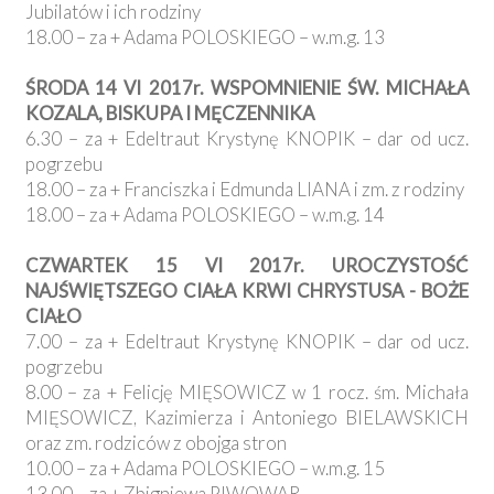
Jubilatów i ich rodziny
18.00 – za + Adama POLOSKIEGO – w.m.g. 13
ŚRODA 14 VI 2017r. WSPOMNIENIE ŚW. MICHAŁA
KOZALA, BISKUPA I MĘCZENNIKA
6.30 – za + Edeltraut Krystynę KNOPIK – dar od ucz.
pogrzebu
18.00 – za + Franciszka i Edmunda LIANA i zm. z rodziny
18.00 – za + Adama POLOSKIEGO – w.m.g. 14
CZWARTEK 15 VI 2017r. UROCZYSTOŚĆ
NAJŚWIĘTSZEGO CIAŁA KRWI CHRYSTUSA - BOŻE
CIAŁO
7.00 – za + Edeltraut Krystynę KNOPIK – dar od ucz.
pogrzebu
8.00 – za + Felicję MIĘSOWICZ w 1 rocz. śm. Michała
MIĘSOWICZ, Kazimierza i Antoniego BIELAWSKICH
oraz zm. rodziców z obojga stron
10.00 – za + Adama POLOSKIEGO – w.m.g. 15
13.00 – za + Zbigniewa PIWOWAR