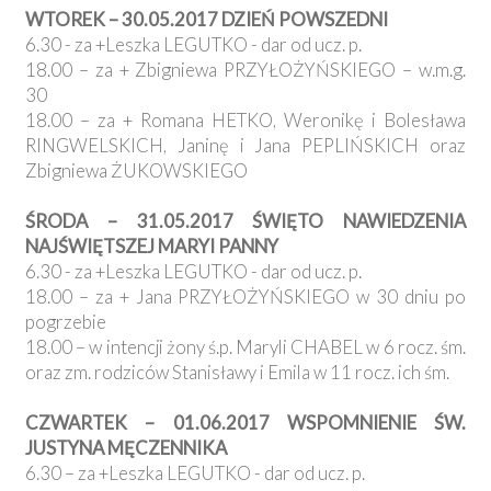
WTOREK – 30.05.2017 DZIEŃ POWSZEDNI
6.30 - za +Leszka LEGUTKO - dar od ucz. p.
18.00 – za + Zbigniewa PRZYŁOŻYŃSKIEGO – w.m.g.
30
18.00 – za + Romana HETKO, Weronikę i Bolesława
RINGWELSKICH, Janinę i Jana PEPLIŃSKICH oraz
Zbigniewa ŻUKOWSKIEGO
ŚRODA – 31.05.2017 ŚWIĘTO NAWIEDZENIA
NAJŚWIĘTSZEJ MARYI PANNY
6.30 - za +Leszka LEGUTKO - dar od ucz. p.
18.00 – za + Jana PRZYŁOŻYŃSKIEGO w 30 dniu po
pogrzebie
18.00 – w intencji żony ś.p. Maryli CHABEL w 6 rocz. śm.
oraz zm. rodziców Stanisławy i Emila w 11 rocz. ich śm.
CZWARTEK – 01.06.2017 WSPOMNIENIE ŚW.
JUSTYNA MĘCZENNIKA
6.30 – za +Leszka LEGUTKO - dar od ucz. p.