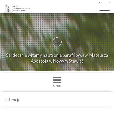
Toggl
navig
×
Strona
główna
O
Serdecznie witamy na stronie parafii pw. św. Mateusza
parafii
Apostoła w Nowym Stawie!
Ogłoszenia
Intencje
Grupy
MENU
duszpasterskie
Msze
Intencje
św.
i
Nabożenstwa