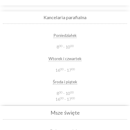
Kancelaria parafialna
Poniedziałek
00
00
8
- 10
Wtorek i czwartek
00
00
16
- 17
Środa i piątek
00
00
8
- 10
00
00
16
- 17
Msze święte