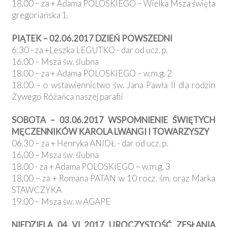
18.00 – za + Adama POLOSKIEGO – Wielka Msza święta
gregoriańska 1.
PIĄTEK – 02.06.2017 DZIEŃ POWSZEDNI
6:30 - za +Leszka LEGUTKO - dar od ucz. p.
16.00 – Msza św. ślubna
18.00 – za + Adama POLOSKIEGO – w.m.g. 2
18.00 – o wstawiennictwo św. Jana Pawła II dla rodzin
Żywego Różańca naszej parafii
SOBOTA – 03.06.2017 WSPOMNIENIE ŚWIĘTYCH
MĘCZENNIKÓW KAROLA LWANGI I TOWARZYSZY
06.30 – za + Henryka ANIOŁ - dar od ucz. p.
16.00 – Msza św. ślubna
18.00 - za + Adama POLOSKIEGO – w.m.g. 3
18.00 – za + Romana PATAN w 10 rocz. śm. oraz Marka
STAWCZYKA
19.00 – Msza św. w AGAPE
NIEDZIELA 04 VI 2017 UROCZYSTOŚĆ ZESŁANIA