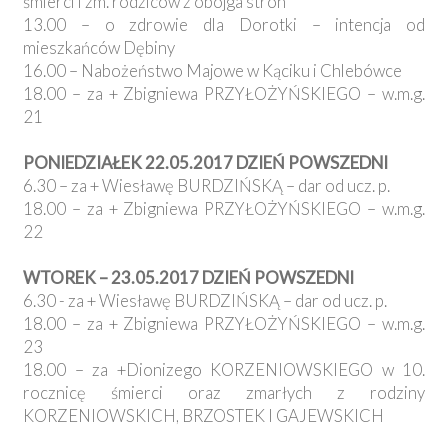
śmierci i zm. rodziców z obojga stron
13.00 – o zdrowie dla Dorotki – intencja od
mieszkańców Dębiny
16.00 – Nabożeństwo Majowe w Kąciku i Chlebówce
18.00 – za + Zbigniewa PRZYŁOŻYŃSKIEGO – w.m.g.
21
PONIEDZIAŁEK 22.05.2017 DZIEŃ POWSZEDNI
6.30 – za + Wiesławę BURDZIŃSKĄ – dar od ucz. p.
18.00 – za + Zbigniewa PRZYŁOŻYŃSKIEGO – w.m.g.
22
WTOREK – 23.05.2017 DZIEŃ POWSZEDNI
6.30 - za + Wiesławę BURDZIŃSKĄ – dar od ucz. p.
18.00 – za + Zbigniewa PRZYŁOŻYŃSKIEGO – w.m.g.
23
18.00 – za +Dionizego KORZENIOWSKIEGO w 10.
rocznicę śmierci oraz zmarłych z rodziny
KORZENIOWSKICH, BRZOSTEK I GAJEWSKICH