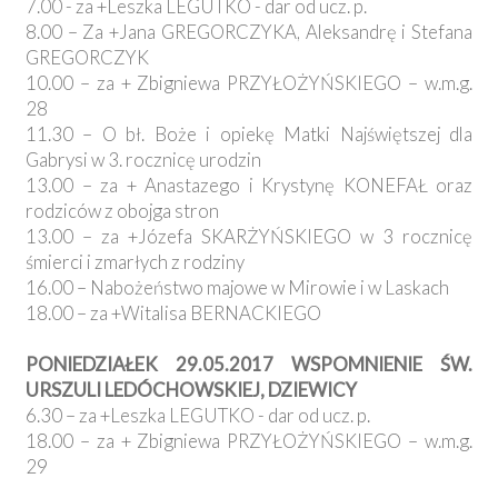
7.00 - za +Leszka LEGUTKO - dar od ucz. p.
8.00 – Za +Jana GREGORCZYKA, Aleksandrę i Stefana
GREGORCZYK
10.00 – za + Zbigniewa PRZYŁOŻYŃSKIEGO – w.m.g.
28
11.30 – O bł. Boże i opiekę Matki Najświętszej dla
Gabrysi w 3. rocznicę urodzin
13.00 – za + Anastazego i Krystynę KONEFAŁ oraz
rodziców z obojga stron
13.00 – za +Józefa SKARŻYŃSKIEGO w 3 rocznicę
śmierci i zmarłych z rodziny
16.00 – Nabożeństwo majowe w Mirowie i w Laskach
18.00 – za +Witalisa BERNACKIEGO
PONIEDZIAŁEK 29.05.2017 WSPOMNIENIE ŚW.
URSZULI LEDÓCHOWSKIEJ, DZIEWICY
6.30 – za +Leszka LEGUTKO - dar od ucz. p.
18.00 – za + Zbigniewa PRZYŁOŻYŃSKIEGO – w.m.g.
29