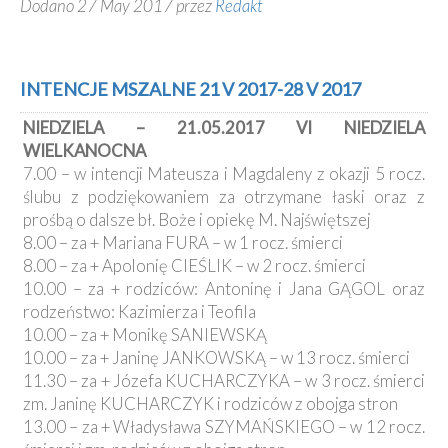
Dodano 27 May 2017 przez
Redakt
INTENCJE MSZALNE 21 V 2017-28 V 2017
NIEDZIELA – 21.05.2017 VI NIEDZIELA
WIELKANOCNA
7.00 – w intencji Mateusza i Magdaleny z okazji 5 rocz.
ślubu z podziękowaniem za otrzymane łaski oraz z
prośbą o dalsze bł. Boże i opiekę M. Najświętszej
8.00 – za + Mariana FURA – w 1 rocz. śmierci
8.00 – za + Apolonię CIEŚLIK – w 2 rocz. śmierci
10.00 – za + rodziców: Antoninę i Jana GĄGOL oraz
rodzeństwo: Kazimierza i Teofila
10.00 – za + Monikę SANIEWSKĄ
10.00 – za + Janinę JANKOWSKĄ – w 13 rocz. śmierci
11.30 – za + Józefa KUCHARCZYKA – w 3 rocz. śmierci
zm. Janinę KUCHARCZYK i rodziców z obojga stron
13.00 – za + Władysława SZYMAŃSKIEGO – w 12 rocz.