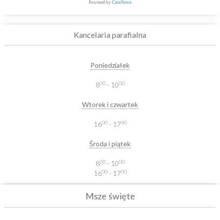
Powered by
CuteNews
Kancelaria parafialna
Poniedziałek
00
00
8
- 10
Wtorek i czwartek
00
00
16
- 17
Środa i piątek
00
00
8
- 10
00
00
16
- 17
Msze święte