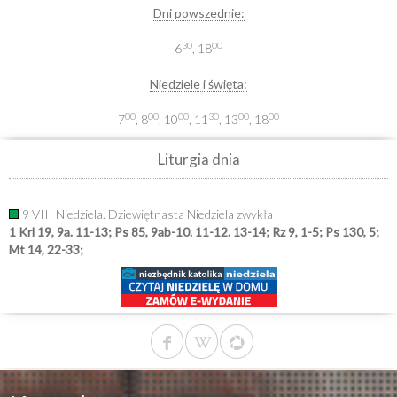
Dni powszednie:
30
00
6
, 18
Niedziele i święta:
00
00
00
30
00
00
7
, 8
, 10
, 11
, 13
, 18
Liturgia dnia
9 VIII Niedziela. Dziewiętnasta Niedziela zwykła
1 Krl 19, 9a. 11-13; Ps 85, 9ab-10. 11-12. 13-14; Rz 9, 1-5; Ps 130, 5;
Mt 14, 22-33;