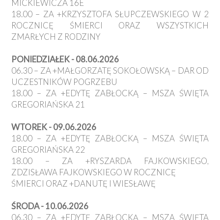
MICKIEWICZA 16E
18.00 – ZA +KRZYSZTOFA SŁUPCZEWSKIEGO W 2
ROCZNICĘ ŚMIERCI ORAZ WSZYSTKICH
ZMARŁYCH Z RODZINY
PONIEDZIAŁEK - 08.06.2026
06.30 – ZA +MAŁGORZATĘ SOKOŁOWSKĄ – DAR OD
UCZESTNIKÓW POGRZEBU
18.00 – ZA +EDYTĘ ZABŁOCKĄ – MSZA ŚWIĘTA
GREGORIAŃSKA 21
WTOREK - 09.06.2026
18.00 – ZA +EDYTĘ ZABŁOCKĄ – MSZA ŚWIĘTA
GREGORIAŃSKA 22
18.00 – ZA +RYSZARDA FAJKOWSKIEGO,
ZDZISŁAWA FAJKOWSKIEGO W ROCZNICĘ
ŚMIERCI ORAZ +DANUTĘ I WIESŁAWĘ
ŚRODA - 10.06.2026
06.30 – ZA +EDYTĘ ZABŁOCKĄ – MSZA ŚWIĘTA