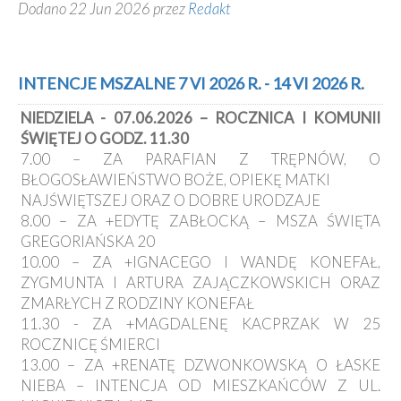
Dodano 22 Jun 2026 przez
Redakt
INTENCJE MSZALNE 7 VI 2026 R. - 14 VI 2026 R.
NIEDZIELA - 07.06.2026 – ROCZNICA I KOMUNII
ŚWIĘTEJ O GODZ. 11.30
7.00 – ZA PARAFIAN Z TRĘPNÓW, O
BŁOGOSŁAWIEŃSTWO BOŻE, OPIEKĘ MATKI
NAJŚWIĘTSZEJ ORAZ O DOBRE URODZAJE
8.00 – ZA +EDYTĘ ZABŁOCKĄ – MSZA ŚWIĘTA
GREGORIAŃSKA 20
10.00 – ZA +IGNACEGO I WANDĘ KONEFAŁ,
ZYGMUNTA I ARTURA ZAJĄCZKOWSKICH ORAZ
ZMARŁYCH Z RODZINY KONEFAŁ
11.30 - ZA +MAGDALENĘ KACPRZAK W 25
ROCZNICĘ ŚMIERCI
13.00 – ZA +RENATĘ DZWONKOWSKĄ O ŁASKE
NIEBA – INTENCJA OD MIESZKAŃCÓW Z UL.