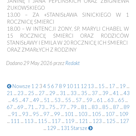
JANINĘ I JANA PEPLIŃSKICH ORAZ ZBIGNIEWA
ŻUKOWSKIEGO
13.00 – ZA +STANISŁAWA SINICKIEGO W 1
ROCZNICĘ ŚMIERCI
18.00 – W INTENCJI ŻONY, ŚP, MARYLI CHABEL W
15 ROCZNICĘ ŚMIERCI ORAZ RODZICÓW
STANISŁAWY I EMILA W 20 ROCZNICĘ ICH ŚMIERCI
ORAZ ZMARŁYCH Z RODZINY
Dodano 29 May 2026 przez
Redakt
Nowsze
1
2
3
4
5
6
7
8
9
10
11
12
13
...
15
...
17
...
19
...
21
...
23
...
25
...
27
...
29
...
31
...
33
...
35
...
37
...
39
...
41
...
43
...
45
...
47
...
49
...
51
...
53
...
55
...
57
...
59
...
61
...
63
...
65
...
67
...
69
...
71
...
73
...
75
...
77
...
79
...
81
...
83
...
85
...
87
...
89
...
91
...
93
...
95
...
97
...
99
...
101
...
103
...
105
...
107
...
109
...
111
...
113
...
115
...
117
...
119
...
121
...
123
...
125
...
127
...
129
...
131
Starsze