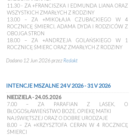
11.30 - ZA +FRANCISZKA I EDMUNDA LIANA ORAZ
WSZYSTKICH ZMARŁYCH Z RODZINY
13.00 – ZA +MIKOŁAJA CZUBACKIEGO W 4
ROCZNICĘ ŚMIERCI, ADAMA DYDA I RODZICÓW Z
OBOJGA STRON
18.00 – ZA +ANDRZEJA GOLAŃSKIEGO W 1
ROCZNICĘ ŚMIERC ORAZ ZMARŁYCH Z RODZINY
Dodano 12 Jun 2026 przez
Redakt
INTENCJE MSZALNE 24 V 2026 - 31 V 2026
NIEDZIELA - 24.05.2026
7.00 – ZA PARAFIAN Z LASEK, O
BŁOGOSŁAWIEŃSTWO BOŻE, OPIEKĘ MATKI
NAJŚWIĘTSZEJ ORAZ O DOBRE URODZAJE
8.00 – ZA +KRZYSZTOFA CERAN W 4 ROCZNICĘ
ŚMIERCI