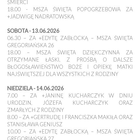
ŚMIERCI
18.00 - MSZA ŚWIĘTA POPOGRZEBOWA ZA
+JADWIGĘ NADRATOWSKĄ
SOBOTA - 13.06.2026
06.30 – ZA +EDYTĘ ZABŁOCKĄ – MSZA ŚWIĘTA
GREGORIAŃSKA 26
18.00 – MSZA ŚWIĘTA DZIĘKCZYNNA ZA
OTRZYMANE ŁASKI, Z PROŚBĄ O DALSZE
BŁOGOSŁAWIEŃSTWO BOŻE I OPIEKĘ MATKI
NAJŚWIĘTSZEJ DLA WSZYSTKICH Z RODZINY
NIEDZIELA - 14.06.2026
7.00 – ZA +JANINĘ KUCHARCZYK W DNIU
URODZIN, JÓZEFA KUCHARCZYK ORAZ
ZMARŁYCH Z RODZINY
8.00 – ZA +GERTRUDĘ I FRANCISZKA MAKIŁA ORAZ
STANISŁAWA GENIUSZ
10.00 – ZA +EDYTĘ ZABŁOCKĄ – MSZA ŚWIĘTA
GREGORIAŃSKA 27