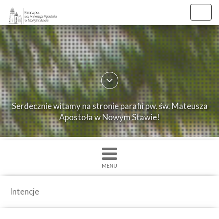
Toggl
navig
×
Strona
główna
O
Serdecznie witamy na stronie parafii pw. św. Mateusza
parafii
Apostoła w Nowym Stawie!
Ogłoszenia
Intencje
Grupy
MENU
duszpasterskie
Msze
Intencje
św.
i
Nabożenstwa