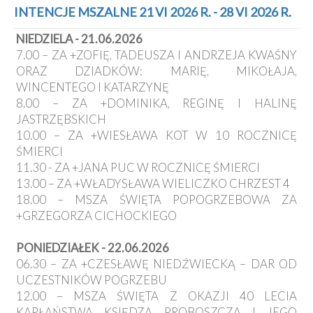
Kancelaria
INTENCJE MSZALNE 21 VI 2026 R. - 28 VI 2026 R.
NIEDZIELA - 21.06.2026
Galeria
7.00 – ZA +ZOFIĘ, TADEUSZA I ANDRZEJA KWAŚNY
Dekanat
ORAZ DZIADKÓW: MARIĘ, MIKOŁAJA,
Nowy
WINCENTEGO I KATARZYNĘ
Staw
8.00 – ZA +DOMINIKA, REGINĘ I HALINĘ
Kapituła
JASTRZĘBSKICH
Kolegiacka
10.00 – ZA +WIESŁAWA KOT W 10 ROCZNICĘ
Duszpasterze
ŚMIERCI
11.30 - ZA +JANA PUC W ROCZNICĘ ŚMIERCI
Polecane
13.00 – ZA +WŁADYSŁAWA WIELICZKO CHRZEST 4
strony
18.00 – MSZA ŚWIĘTA POPOGRZEBOWA ZA
Ochrona
+GRZEGORZA CICHOCKIEGO
Małoletnich
PONIEDZIAŁEK - 22.06.2026
06.30 – ZA +CZESŁAWĘ NIEDŹWIECKĄ – DAR OD
UCZESTNIKÓW POGRZEBU
12.00 – MSZA ŚWIĘTA Z OKAZJI 40 LECIA
KAPŁAŃSTWA KSIĘDZA PROBOSZCZA I JEGO