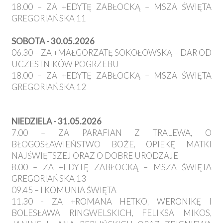
18.00 – ZA +EDYTĘ ZABŁOCKĄ – MSZA ŚWIĘTA
GREGORIAŃSKA 11
SOBOTA - 30.05.2026
06.30 – ZA +MAŁGORZATĘ SOKOŁOWSKĄ – DAR OD
UCZESTNIKÓW POGRZEBU
18.00 – ZA +EDYTĘ ZABŁOCKĄ – MSZA ŚWIĘTA
GREGORIAŃSKA 12
NIEDZIELA - 31.05.2026
7.00 – ZA PARAFIAN Z TRALEWA, O
BŁOGOSŁAWIEŃSTWO BOŻE, OPIEKĘ MATKI
NAJŚWIĘTSZEJ ORAZ O DOBRE URODZAJE
8.00 – ZA +EDYTĘ ZABŁOCKĄ – MSZA ŚWIĘTA
GREGORIAŃSKA 13
09.45 – I KOMUNIA ŚWIĘTA
11.30 - ZA +ROMANA HETKO, WERONIKĘ I
BOLESŁAWA RINGWELSKICH, FELIKSA MIKOS,