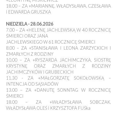
18.00 – ZA +MARIANNĘ, WŁADYSŁAWA, CZESŁAWA
I EDWARDA GRUSZKA
NIEDZIELA - 28.06.2026
7.00 – ZA +HELENĘ JACHLEWSKĄ W 40 ROCZNICĘ
ŚMIERCI ORAZ JANA
JACHLEWSKIEGO W 61 ROCZNICĘ ŚMIERCI
8.00 – ZA +STANISŁAWA I LEONA ZARZYCKICH I
ZMARŁYCH Z RODZINY
10.00 – ZA +RYSZARDA JACHIMCZYKA, SIOSTRĘ
KRYSTYNĘ ORAZ ZMARŁYCH Z RODZINY
JACHIMCZYKÓW I GRUBECKICH
11.30 - ZA +MAŁGORZATĘ SOKOŁOWSKĄ –
INTENCJA OD SĄSIADÓW
13.00 – ZA +DANUTĘ SONNTAG W ROCZNICĘ
ŚMIERCI
18.00 – ZA +WŁADYSŁAWA SOBCZAK,
WŁADYSŁAWA OLEŚ I KRZYSZTOFA FUŚka