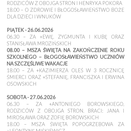
RODZICÓW Z OBOJGA STRON I HENRYKA POKORA
18.00 – O ZDROWIE I BŁOGOSŁAWIEŃSTWO BOŻE
DLA DZIECI I WNUKÓW
PIĄTEK - 26.06.2026
06.30 – ZA +EWĘ, ZYGMUNTA I KUBĘ ORAZ
STANISŁAWA MROZIŃSKICH
08.00 – MSZA ŚWIĘTA NA ZAKOŃCZENIE ROKU
SZKOLNEGO – BŁOGOSŁAWIEŃSTWO UCZNIÓW
NA SZCZĘŚLIWE WAKACJE
18.00 – ZA +KAZIMIERZA OLEŚ W 3 ROCZNICĘ
ŚMIERCI ORAZ +STEFANIĘ, FRANCISZKA I ERWINA
OSOWSKICH
SOBOTA - 27.06.2026
06.30 – ZA +ANTONIEGO BOROWSKIEGO,
RODZICÓW Z OBOJGA STRON, BRACI: JANA I
MIROSŁAWA ORAZ ZOFIĘ BOROWSKICH
18.00 – MSZA ŚWIĘTA POPOGRZEBOWA ZA
+LEONTYNĘ MIŚKIEWICZ