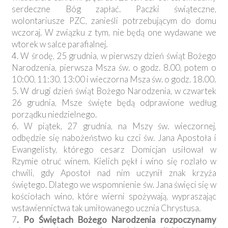
serdeczne Bóg zapłać. Paczki świąteczne,
wolontariusze PZC, zanieśli potrzebującym do domu
wczoraj. W związku z tym, nie będą one wydawane we
wtorek w salce parafialnej.
4. W środę, 25 grudnia, w pierwszy dzień świąt Bożego
Narodzenia, pierwsza Msza św. o godz. 8.00, potem o
10:00, 11:30, 13:00 i wieczorna Msza św. o godz. 18.00.
5. W drugi dzień świąt Bożego Narodzenia, w czwartek
26 grudnia, Msze święte będą odprawione według
porządku niedzielnego.
6. W piątek, 27 grudnia, na Mszy św. wieczornej,
odbędzie się nabożeństwo ku czci św. Jana Apostoła i
Ewangelisty, którego cesarz Domicjan usiłował w
Rzymie otruć winem. Kielich pękł i wino się rozlało w
chwili, gdy Apostoł nad nim uczynił znak krzyża
świętego. Dlatego we wspomnienie św. Jana święci się w
kościołach wino, które wierni spożywają, wypraszając
wstawiennictwa tak umiłowanego ucznia Chrystusa.
7
. Po Świętach Bożego Narodzenia rozpoczynamy