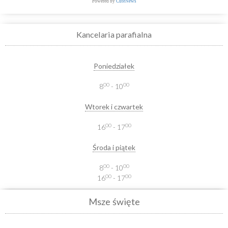
Powered by
CuteNews
Kancelaria parafialna
Poniedziałek
00
00
8
- 10
Wtorek i czwartek
00
00
16
- 17
Środa i piątek
00
00
8
- 10
00
00
16
- 17
Msze święte