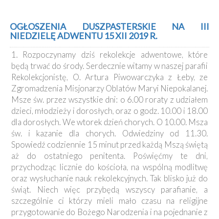
OGŁOSZENIA DUSZPASTERSKIE NA III
NIEDZIELĘ ADWENTU 15 XII 2019 R.
1. Rozpoczynamy dziś rekolekcje adwentowe, które
będą trwać do środy. Serdecznie witamy w naszej parafii
Rekolekcjonistę, O. Artura Piwowarczyka z Łeby, ze
Zgromadzenia Misjonarzy Oblatów Maryi Niepokalanej.
Msze św. przez wszystkie dni: o 6.00 roraty z udziałem
dzieci, młodzieży i dorosłych, oraz o godz. 10.00 i 18.00
dla dorosłych. We wtorek dzień chorych. O 10.00. Msza
św. i kazanie dla chorych. Odwiedziny od 11.30.
Spowiedź codziennie 15 minut przed każdą Mszą świętą
aż do ostatniego penitenta. Poświęćmy te dni,
przychodząc licznie do kościoła, na wspólną modlitwę
oraz wysłuchanie nauk rekolekcyjnych. Tak blisko już do
świąt. Niech więc przybędą wszyscy parafianie, a
szczególnie ci którzy mieli mało czasu na religijne
przygotowanie do Bożego Narodzenia i na pojednanie z