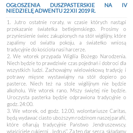
Kancelaria
OGŁOSZENIA DUSZPASTERSKIE NA IV
NIEDZIELĘ ADWENTU 22 XII 2019 R.
Galeria
1. Jutro ostatnie roraty, w czasie których nastąpi
Dekanat
przekazanie światełka betlejemskiego. Prosimy o
Nowy
przyniesienie świec zakupionych na stół wigilijny, które
Staw
zapalimy od światła pokoju, a światełko wniosą
Kapituła
tradycyjnie do kościoła nasi harcerze.
Kolegiacka
2. We wtorek przypada Wigilia Bożego Narodzenia.
Duszpasterze
Niech będzie to prawdziwie czas pojednań i dobroci dla
wszystkich ludzi. Zachowajmy wielowiekową tradycję i
Polecane
potrawy mięsne wystawiajmy na stół dopiero po
strony
pasterce. Niech też na stole wigilijnym nie będzie
alkoholu. We wtorek rano, Mszy świętej nie będzie.
Ochrona
Małoletnich
Uroczysta pasterka będzie odprawiona tradycyjnie o
godz. 24:00.
3. We wtorek, od godz. 12.00, wolontariusze Caritas,
będą wydawać ciasto uboższym rodzinom naszej parafii,
które ofiarują tradycyjnie Państwo Jendruszewscy,
właściciele cukierni „Jędruś”. Za ten dar serca, składamy