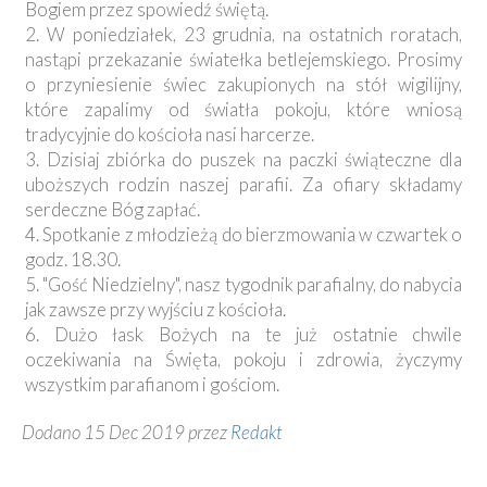
Bogiem przez spowiedź świętą.
2. W poniedziałek, 23 grudnia, na ostatnich roratach,
nastąpi przekazanie światełka betlejemskiego. Prosimy
o przyniesienie świec zakupionych na stół wigilijny,
które zapalimy od światła pokoju, które wniosą
tradycyjnie do kościoła nasi harcerze.
3. Dzisiaj zbiórka do puszek na paczki świąteczne dla
uboższych rodzin naszej parafii. Za ofiary składamy
serdeczne Bóg zapłać.
4. Spotkanie z młodzieżą do bierzmowania w czwartek o
godz. 18.30.
5. "Gość Niedzielny", nasz tygodnik parafialny, do nabycia
jak zawsze przy wyjściu z kościoła.
6. Dużo łask Bożych na te już ostatnie chwile
oczekiwania na Święta, pokoju i zdrowia, życzymy
wszystkim parafianom i gościom.
Dodano 15 Dec 2019 przez
Redakt