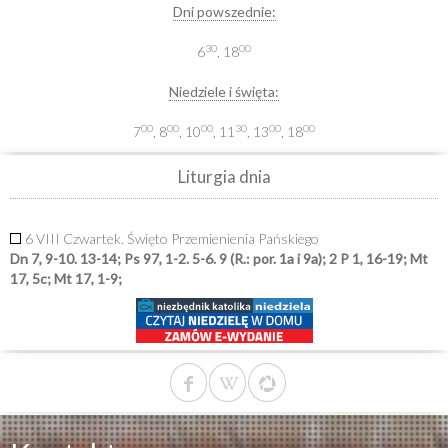
Dni powszednie:
30
00
6
, 18
Niedziele i święta:
00
00
00
30
00
00
7
, 8
, 10
, 11
, 13
, 18
Liturgia dnia
6 VIII Czwartek. Święto Przemienienia Pańskiego
Dn 7, 9-10. 13-14; Ps 97, 1-2. 5-6. 9 (R.: por. 1a i 9a); 2 P 1, 16-19; Mt
17, 5c; Mt 17, 1-9;