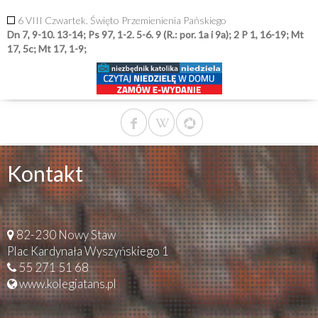
6 VIII Czwartek. Święto Przemienienia Pańskiego
Dn 7, 9-10. 13-14; Ps 97, 1-2. 5-6. 9 (R.: por. 1a i 9a); 2 P 1, 16-19; Mt
17, 5c; Mt 17, 1-9;
Kontakt
82-230 Nowy Staw
Plac Kardynała Wyszyńskiego 1
55 271 51 68
www.kolegiatans.pl