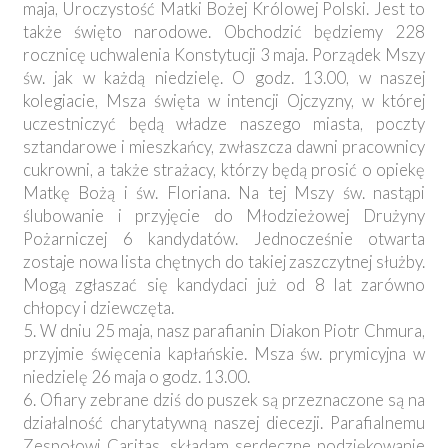
maja, Uroczystość Matki Bożej Królowej Polski. Jest to
także święto narodowe. Obchodzić będziemy 228
rocznicę uchwalenia Konstytucji 3 maja. Porządek Mszy
św. jak w każdą niedzielę. O godz. 13.00, w naszej
kolegiacie, Msza święta w intencji Ojczyzny, w której
uczestniczyć będą władze naszego miasta, poczty
sztandarowe i mieszkańcy, zwłaszcza dawni pracownicy
cukrowni, a także strażacy, którzy będą prosić o opiekę
Matkę Bożą i św. Floriana. Na tej Mszy św. nastąpi
ślubowanie i przyjęcie do Młodzieżowej Drużyny
Pożarniczej 6 kandydatów. Jednocześnie otwarta
zostaje nowa lista chętnych do takiej zaszczytnej służby.
Mogą zgłaszać się kandydaci już od 8 lat zarówno
chłopcy i dziewczęta.
5. W dniu 25 maja, nasz parafianin Diakon Piotr Chmura,
przyjmie święcenia kapłańskie. Msza św. prymicyjna w
niedzielę 26 maja o godz. 13.00.
6. Ofiary zebrane dziś do puszek są przeznaczone są na
działalność charytatywną naszej diecezji. Parafialnemu
Zespołowi Caritas, składam serdeczne podziękowanie