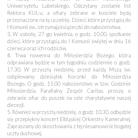
Uniwersytetu Lubelskiego. Odczytany zostanie list
Rektora KUL-u, a ofiary zebrane w kościele będą
przeznaczone na tę uczelnię. Dzieci, które przystąpią do
I Komunii św., otrzymają książeczki do nabożeństwa.
3. W sobotę, 27-go kwietnia, o godz. 10.00, spotkanie
dzieci, które przystąpią do I Komunii świętej w dniu 16
czerwca oraz ich rodziców.
4. Trwa nowenna do Miłosierdzia Bożego, która
odprawiana będzie w tym tygodniu codziennie o godz.
17.30. W przyszłą niedzielę, przed każdą Mszą św.
odśpiewamy dziesiątek Koronki do Miłosierdzia
Bożego. O godz. 15.00 nabożeństwo w tzw. Godzinie
Miłosierdzia. Parafialny Zespół Caritas, proszę o
zebranie ofiar do puszek na cele charytatywne naszej
diecezji.
5. Również w przyszłą niedzielę, o godz. 10.30, odbędzie
się przepiękny koncert Elbląskiej Orkiestry Kameralnej.
Zapraszamy do skosztowania z tej niesamowicie bogatej
uczty duchowej.