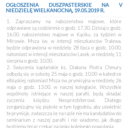
Kancelaria
OGŁOSZENIA DUSZPASTERSKIE NA V
NIEDZIELĘ WIELKANOCNĄ, 19.05.2019 R.
Galeria
1. Zapraszamy na nabożeństwa majowe, które
Dekanat
odprawiane są codziennie o godz. 17.30. Dzisiaj o godz.
Nowy
16.00, nabożeństwo majowe w Kąciku, za tydzień w
Staw
Mirowie. Msza św. w intencji mieszkańców Tralewa,
Kapituła
będzie odprawiona w niedzielę 28 lipca o godz. 10.00,
Kolegiacka
natomiast w intencji mieszkańców Lasek, w niedzielę 11
Duszpasterze
sierpnia o godz. 10.00.
2. Święcenia kapłańskie ks. Diakona Piotra Chmury
Polecane
odbędą się w sobotę 25 maja o godz. 10.00 w katedrze
strony
elbląskiej, natomiast Msza św. prymicyjna w niedzielę 26
maja o godz. 13.00, w naszej kolegiacie. Wszystkie
Ochrona
Małoletnich
wspólnoty istniejące w naszej parafii, będą składać
życzenia księdzu Neoprezbiterowi. Dlatego
zorganizujmy się pięknie w tym tygodniu, aby uświetnić
te prymicje, zwłaszcza że na razie nie ma kandydatów do
seminarium z naszej parafii i nie wiadomo, jak długo
będziemy teraz czekać na łaskę kolejnego powołania.