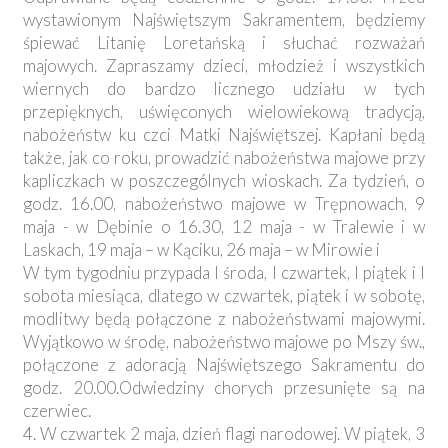
wystawionym Najświętszym Sakramentem, będziemy
śpiewać Litanię Loretańską i słuchać rozważań
majowych. Zapraszamy dzieci, młodzież i wszystkich
wiernych do bardzo licznego udziału w tych
przepięknych, uświęconych wielowiekową tradycją,
nabożeństw ku czci Matki Najświętszej. Kapłani będą
także, jak co roku, prowadzić nabożeństwa majowe przy
kapliczkach w poszczególnych wioskach. Za tydzień, o
godz. 16.00, nabożeństwo majowe w Trępnowach, 9
maja - w Dębinie o 16.30, 12 maja - w Tralewie i w
Laskach, 19 maja – w Kąciku, 26 maja – w Mirowie i
W tym tygodniu przypada I środa, I czwartek, I piątek i I
sobota miesiąca, dlatego w czwartek, piątek i w sobotę,
modlitwy będą połączone z nabożeństwami majowymi.
Wyjątkowo w środę, nabożeństwo majowe po Mszy św.,
połączone z adoracją Najświętszego Sakramentu do
godz. 20.00.Odwiedziny chorych przesunięte są na
czerwiec.
4. W czwartek 2 maja, dzień flagi narodowej. W piątek, 3