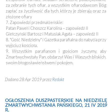
za zebranie tych ofiar, a wszystkim ofiarodawcom Bóg
zapłać za życzliwość dla tych, którzy je zbierają oraz za
złożone ofiary
7. Zapowiedzi przedmałżeńskie:
Patan Paweł i Choszcz Karolina – zapowiedź II
Giełczyński Bartosz i Matusiak Agata – zapowiedź II
8. "Gość Niedzielny" i Gazetka parafialna do nabycia przy
wyjściu z kościoła.
9. Wszystkim parafianom i gościom życzymy, aby
Zmartwychwstały Pan, obdarzył Was i Waszych bliskich,
swoim błogosławieństwem i pokojem.
Dodano 28 Apr 2019 przez
Redakt
OGŁOSZENIA DUSZPASTERSKIE NA NIEDZIELĘ
ZMARTWYCHWSTANIA PAŃSKIEGO, 21 IV 2019
R.