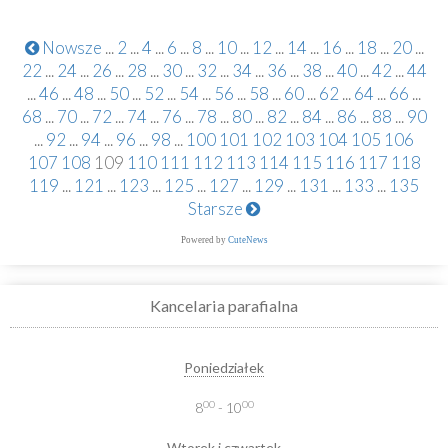
Nowsze
...
2
...
4
...
6
...
8
...
10
...
12
...
14
...
16
...
18
...
20
...
22
...
24
...
26
...
28
...
30
...
32
...
34
...
36
...
38
...
40
...
42
...
44
...
46
...
48
...
50
...
52
...
54
...
56
...
58
...
60
...
62
...
64
...
66
...
68
...
70
...
72
...
74
...
76
...
78
...
80
...
82
...
84
...
86
...
88
...
90
...
92
...
94
...
96
...
98
...
100
101
102
103
104
105
106
107
108
109
110
111
112
113
114
115
116
117
118
119
...
121
...
123
...
125
...
127
...
129
...
131
...
133
...
135
Starsze
Powered by
CuteNews
Kancelaria parafialna
Poniedziałek
00
00
8
- 10
Wtorek i czwartek