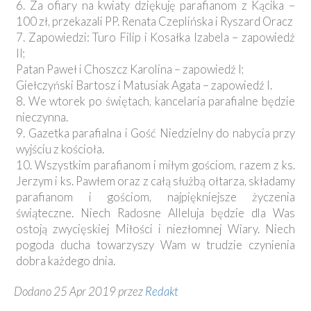
6. Za ofiary na kwiaty dziękuję parafianom z Kącika –
100 zł, przekazali PP. Renata Czeplińska i Ryszard Oracz
7. Zapowiedzi: Turo Filip i Kosałka Izabela – zapowiedź
II;
Patan Paweł i Choszcz Karolina – zapowiedź I;
Giełczyński Bartosz i Matusiak Agata – zapowiedź I.
8. We wtorek po świętach, kancelaria parafialne będzie
nieczynna.
9. Gazetka parafialna i Gość Niedzielny do nabycia przy
wyjściu z kościoła.
10. Wszystkim parafianom i miłym gościom, razem z ks.
Jerzym i ks. Pawłem oraz z całą służbą ołtarza, składamy
parafianom i gościom, najpiękniejsze życzenia
świąteczne. Niech Radosne Alleluja będzie dla Was
ostoją zwycięskiej Miłości i niezłomnej Wiary. Niech
pogoda ducha towarzyszy Wam w trudzie czynienia
dobra każdego dnia.
Dodano 25 Apr 2019 przez
Redakt