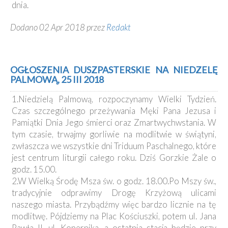
dnia.
Dodano 02 Apr 2018 przez
Redakt
OGŁOSZENIA DUSZPASTERSKIE NA NIEDZELĘ
PALMOWĄ, 25 III 2018
1.Niedzielą Palmową, rozpoczynamy Wielki Tydzień.
Czas szczególnego przeżywania Męki Pana Jezusa i
Pamiątki Dnia Jego śmierci oraz Zmartwychwstania. W
tym czasie, trwajmy gorliwie na modlitwie w świątyni,
zwłaszcza we wszystkie dni Triduum Paschalnego, które
jest centrum liturgii całego roku. Dziś Gorzkie Żale o
godz. 15.00.
2.W Wielką Środę Msza św. o godz. 18.00.Po Mszy św.,
tradycyjnie odprawimy Drogę Krzyżową ulicami
naszego miasta. Przybądźmy więc bardzo licznie na tę
modlitwę. Pójdziemy na Plac Kościuszki, potem ul. Jana
Pawła II, ul. Kopernika, a ostatnia stacja będzie przy