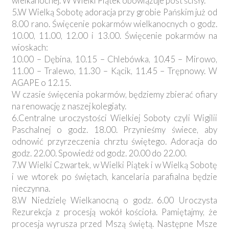
wielkanocnej. W Wielki Piątek obowiązuje post ścisły.
5.W Wielką Sobotę adoracja przy grobie Pańskim już od
8.00 rano. Święcenie pokarmów wielkanocnych o godz.
10.00, 11.00, 12.00 i 13.00. Święcenie pokarmów na
wioskach:
10.00 – Dębina, 10.15 – Chlebówka, 10.45 – Mirowo,
11.00 – Tralewo, 11.30 – Kącik, 11.45 – Trępnowy. W
AGAPE o 12.15.
W czasie święcenia pokarmów, będziemy zbierać ofiary
na renowację z naszej kolegiaty.
6.Centralne uroczystości Wielkiej Soboty czyli Wigilii
Paschalnej o godz. 18.00. Przynieśmy świece, aby
odnowić przyrzeczenia chrztu świętego. Adoracja do
godz. 22.00. Spowiedź od godz. 20.00 do 22.00.
7.W Wielki Czwartek, w Wielki Piątek i w Wielką Sobotę
i we wtorek po świętach, kancelaria parafialna będzie
nieczynna.
8.W Niedzielę Wielkanocną o godz. 6.00 Uroczysta
Rezurekcja z procesją wokół kościoła. Pamiętajmy, że
procesja wyrusza przed Mszą świętą. Następne Msze