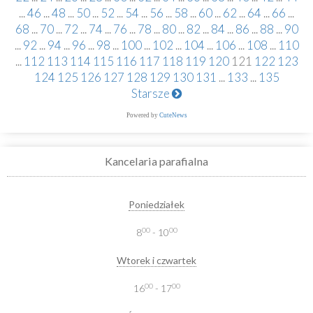
...
46
...
48
...
50
...
52
...
54
...
56
...
58
...
60
...
62
...
64
...
66
...
68
...
70
...
72
...
74
...
76
...
78
...
80
...
82
...
84
...
86
...
88
...
90
...
92
...
94
...
96
...
98
...
100
...
102
...
104
...
106
...
108
...
110
...
112
113
114
115
116
117
118
119
120
121
122
123
124
125
126
127
128
129
130
131
...
133
...
135
Starsze
Powered by
CuteNews
Kancelaria parafialna
Poniedziałek
00
00
8
- 10
Wtorek i czwartek
00
00
16
- 17