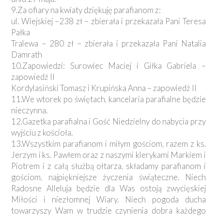
9.Za ofiary na kwiaty dziękuję parafianom z:
ul. Wiejskiej –238 zł – zbierała i przekazała Pani Teresa
Pałka
Tralewa – 280 zł – zbierała i przekazała Pani Natalia
Damrath
10.Zapowiedzi: Surowiec Maciej i Giłka Gabriela –
zapowiedź II
Kordylasiński Tomasz i Krupińska Anna – zapowiedź II
11.We wtorek po świętach, kancelaria parafialne będzie
nieczynna.
12.Gazetka parafialna i Gość Niedzielny do nabycia przy
wyjściu z kościoła.
13.Wszystkim parafianom i miłym gościom, razem z ks.
Jerzym i ks. Pawłem oraz z naszymi klerykami Markiem i
Piotrem i z całą służbą ołtarza, składamy parafianom i
gościom, najpiękniejsze życzenia świąteczne. Niech
Radosne Alleluja będzie dla Was ostoją zwycięskiej
Miłości i niezłomnej Wiary. Niech pogoda ducha
towarzyszy Wam w trudzie czynienia dobra każdego