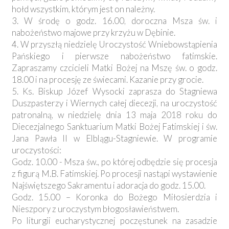
hołd wszystkim, którym jest on należny.
3. W środę o godz. 16.00, doroczna Msza św. i
nabożeństwo majowe przy krzyżu w Dębinie.
4. W przyszłą niedzielę Uroczystość Wniebowstąpienia
Pańskiego i pierwsze nabożeństwo fatimskie.
Zapraszamy czcicieli Matki Bożej na Mszę św. o godz.
18.00 i na procesję ze świecami. Kazanie przy grocie.
5. Ks. Biskup Józef Wysocki zaprasza do Stagniewa
Duszpasterzy i Wiernych całej diecezji, na uroczystość
patronalną, w niedzielę dnia 13 maja 2018 roku do
Diecezjalnego Sanktuarium Matki Bożej Fatimskiej i św.
Jana Pawła II w Elblągu-Stagniewie. W programie
uroczystości:
Godz. 10.00 - Msza św., po której odbędzie się procesja
z figurą M.B. Fatimskiej. Po procesji nastąpi wystawienie
Najświętszego Sakramentu i adoracja do godz. 15.00.
Godz. 15.00 – Koronka do Bożego Miłosierdzia i
Nieszpory z uroczystym błogosławieństwem.
Po liturgii eucharystycznej poczęstunek na zasadzie