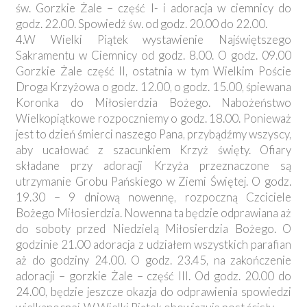
św. Gorzkie Żale – część I- i adoracja w ciemnicy do
godz. 22.00. Spowiedź św. od godz. 20.00 do 22.00.
4.W Wielki Piątek wystawienie Najświętszego
Sakramentu w Ciemnicy od godz. 8.00. O godz. 09.00
Gorzkie Żale część II, ostatnia w tym Wielkim Poście
Droga Krzyżowa o godz. 12.00, o godz. 15.00, śpiewana
Koronka do Miłosierdzia Bożego. Nabożeństwo
Wielkopiątkowe rozpoczniemy o godz. 18.00. Ponieważ
jest to dzień śmierci naszego Pana, przybądźmy wszyscy,
aby ucałować z szacunkiem Krzyż święty. Ofiary
składane przy adoracji Krzyża przeznaczone są
utrzymanie Grobu Pańskiego w Ziemi Świętej. O godz.
19.30 – 9 dniową nowennę, rozpoczną Czciciele
Bożego Miłosierdzia. Nowenna ta będzie odprawiana aż
do soboty przed Niedzielą Miłosierdzia Bożego. O
godzinie 21.00 adoracja z udziałem wszystkich parafian
aż do godziny 24.00. O godz. 23.45, na zakończenie
adoracji – gorzkie Żale – część III. Od godz. 20.00 do
24.00, będzie jeszcze okazja do odprawienia spowiedzi