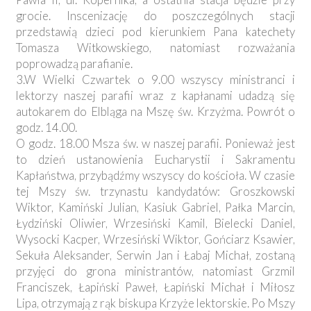
grocie. Inscenizację do poszczególnych stacji
przedstawią dzieci pod kierunkiem Pana katechety
Tomasza Witkowskiego, natomiast rozważania
poprowadzą parafianie.
3.W Wielki Czwartek o 9.00 wszyscy ministranci i
lektorzy naszej parafii wraz z kapłanami udadzą się
autokarem do Elbląga na Mszę św. Krzyżma. Powrót o
godz. 14.00.
O godz. 18.00 Msza św. w naszej parafii. Ponieważ jest
to dzień ustanowienia Eucharystii i Sakramentu
Kapłaństwa, przybądźmy wszyscy do kościoła. W czasie
tej Mszy św. trzynastu kandydatów: Groszkowski
Wiktor, Kamiński Julian, Kasiuk Gabriel, Pałka Marcin,
Łydziński Oliwier, Wrzesiński Kamil, Bielecki Daniel,
Wysocki Kacper, Wrzesiński Wiktor, Gońciarz Ksawier,
Sekuła Aleksander, Serwin Jan i Łabaj Michał, zostaną
przyjęci do grona ministrantów, natomiast Grzmil
Franciszek, Łapiński Paweł, Łapiński Michał i Miłosz
Lipa, otrzymają z rąk biskupa Krzyże lektorskie. Po Mszy