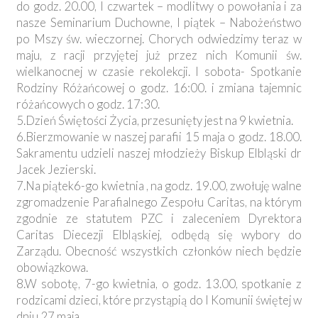
do godz. 20.00, I czwartek – modlitwy o powołania i za
nasze Seminarium Duchowne, I piątek – Nabożeństwo
po Mszy św. wieczornej. Chorych odwiedzimy teraz w
maju, z racji przyjętej już przez nich Komunii św.
wielkanocnej w czasie rekolekcji. I sobota- Spotkanie
Rodziny Różańcowej o godz. 16:00. i zmiana tajemnic
różańcowych o godz. 17:30.
5.Dzień Świętości Życia, przesunięty jest na 9 kwietnia.
6.Bierzmowanie w naszej parafii 15 maja o godz. 18.00.
Sakramentu udzieli naszej młodzieży Biskup Elbląski dr
Jacek Jezierski.
7.Na piątek6-go kwietnia , na godz. 19.00, zwołuję walne
zgromadzenie Parafialnego Zespołu Caritas, na którym
zgodnie ze statutem PZC i zaleceniem Dyrektora
Caritas Diecezji Elbląskiej, odbędą się wybory do
Zarządu. Obecność wszystkich członków niech będzie
obowiązkowa.
8.W sobotę, 7-go kwietnia, o godz. 13.00, spotkanie z
rodzicami dzieci, które przystąpią do I Komunii świętej w
dniu 27 maja.