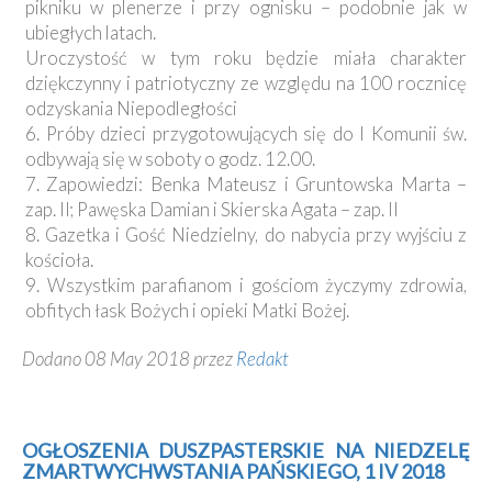
pikniku w plenerze i przy ognisku – podobnie jak w
ubiegłych latach.
Uroczystość w tym roku będzie miała charakter
dziękczynny i patriotyczny ze względu na 100 rocznicę
odzyskania Niepodległości
6. Próby dzieci przygotowujących się do I Komunii św.
odbywają się w soboty o godz. 12.00.
7. Zapowiedzi: Benka Mateusz i Gruntowska Marta –
zap. II; Pawęska Damian i Skierska Agata – zap. II
8. Gazetka i Gość Niedzielny, do nabycia przy wyjściu z
kościoła.
9. Wszystkim parafianom i gościom życzymy zdrowia,
obfitych łask Bożych i opieki Matki Bożej.
Dodano 08 May 2018 przez
Redakt
OGŁOSZENIA DUSZPASTERSKIE NA NIEDZELĘ
ZMARTWYCHWSTANIA PAŃSKIEGO, 1 IV 2018