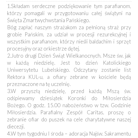
1.Składam serdeczne podziękowanie tym parafianom,
którzy pomagali w przygotowaniu całej świątyni na
Święta Zmartwychwstania Pańskiego.
Bóg zapłać naszym strażakom za pełnioną straż przy
grobie Pańskim, za udział w procesji rezurekcyjnej i
wszystkim parafianom, którzy nieśli baldachim i sprzęt
procesyjny oraz orkiestrze dętej.
2.Jutro drugi Dzień Świąt Wielkanocnych. Msze św. jak
w każdą niedzielę. Jest to dzień Katolickiego
Uniwersytetu Lubelskiego. Odczytany zostanie list
Rektora KUL-u, a ofiary zebrane w kościele będą
przeznaczone na tę uczelnię.
3.W przyszłą niedzielę, przed każdą Mszą św.
odśpiewamy dziesiątek Koronki do Miłosierdzia
Bożego. O godz. 15.00 nabożeństwo w tzw. Godzinie
Miłosierdzia. Parafialny Zespół Caritas, proszę o
zebranie ofiar do puszek na cele charytatywne naszej
diecezji.
4.W tym tygodniu I środa – adoracja Najśw. Sakramentu