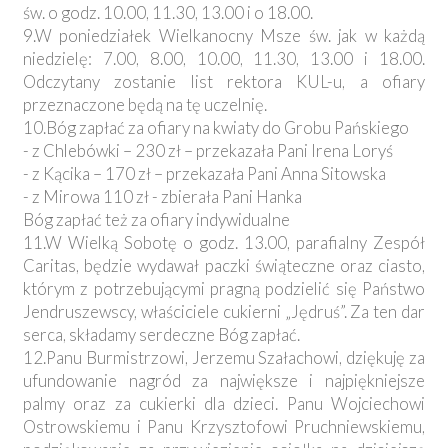
św. o godz. 10.00, 11.30, 13.00 i o 18.00.
9.W poniedziałek Wielkanocny Msze św. jak w każdą
niedzielę: 7.00, 8.00, 10.00, 11.30, 13.00 i 18.00.
Odczytany zostanie list rektora KUL-u, a ofiary
przeznaczone będą na tę uczelnię.
10.Bóg zapłać za ofiary na kwiaty do Grobu Pańskiego
- z Chlebówki – 230 zł – przekazała Pani Irena Loryś
- z Kącika – 170 zł – przekazała Pani Anna Sitowska
- z Mirowa 110 zł - zbierała Pani Hanka
Bóg zapłać też za ofiary indywidualne
11.W Wielką Sobotę o godz. 13.00, parafialny Zespół
Caritas, będzie wydawał paczki świąteczne oraz ciasto,
którym z potrzebującymi pragną podzielić się Państwo
Jendruszewscy, właściciele cukierni „Jędruś”. Za ten dar
serca, składamy serdeczne Bóg zapłać.
12.Panu Burmistrzowi, Jerzemu Szałachowi, dziękuję za
ufundowanie nagród za największe i najpiękniejsze
palmy oraz za cukierki dla dzieci. Panu Wojciechowi
Ostrowskiemu i Panu Krzysztofowi Pruchniewskiemu,