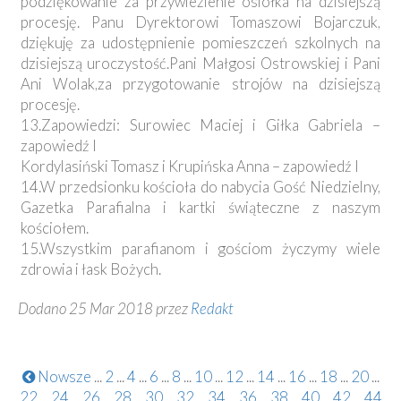
podziękowanie za przywiezienie osiołka na dzisiejszą
procesję. Panu Dyrektorowi Tomaszowi Bojarczuk,
dziękuję za udostępnienie pomieszczeń szkolnych na
dzisiejszą uroczystość.Pani Małgosi Ostrowskiej i Pani
Ani Wolak,za przygotowanie strojów na dzisiejszą
procesję.
13.Zapowiedzi: Surowiec Maciej i Giłka Gabriela –
zapowiedź I
Kordylasiński Tomasz i Krupińska Anna – zapowiedź I
14.W przedsionku kościoła do nabycia Gość Niedzielny,
Gazetka Parafialna i kartki świąteczne z naszym
kościołem.
15.Wszystkim parafianom i gościom życzymy wiele
zdrowia i łask Bożych.
Dodano 25 Mar 2018 przez
Redakt
Nowsze
...
2
...
4
...
6
...
8
...
10
...
12
...
14
...
16
...
18
...
20
...
22
...
24
...
26
...
28
...
30
...
32
...
34
...
36
...
38
...
40
...
42
...
44