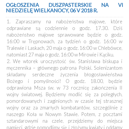
Kancelaria
OGŁOSZENIA DUSZPASTERSKIE NA VI
NIEDZIELĘ WIELKANOCY, 06 V 2018 R.
Galeria
1. Zapraszamy na nabożeństwa majowe, które
Dekanat
odprawiane są codziennie o godz. 17.30. Dziś
Nowy
nabożeństwo majowe sprawowane będzie o godz.
Staw
16:00 w Trępnowach, za tydzień o godz. 16:00 w
Kapituła
Tralewie i Laskach, 20 maja o godz. 16:00 w Chlebówce,
Kolegiacka
natomiast 27 maja o godz. 16:00 w Mirowie i Kąciku.
Duszpasterze
2. We wtorek uroczystość św. Stanisława biskupa i
męczennika – głównego patrona Polski. Solenizantom
Polecane
składamy serdeczne życzenia błogosławieństwa
strony
Bożego i pomyślności! O godz. 18.00, będzie
odprawiona Msza św. w 73 rocznicę zakończenia II
Ochrona
Małoletnich
wojny światowej. Będziemy modlić się za poległych,
pomordowanych i zaginionych w czasie tej strasznej
wojny oraz za zmarłych kombatantów, szczególnie z
naszego Koła w Nowym Stawie. Potem, z pocztami
sztandarowymi na czele, przejdziemy do miejsca
pamięci, gdzie pomodlimy się i złożymy kwiaty i oddamy