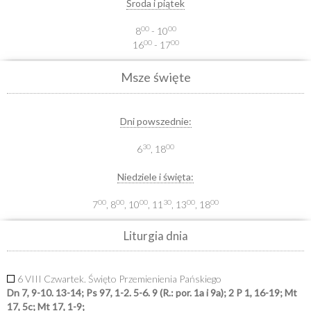
Środa i piątek
00
00
8
- 10
00
00
16
- 17
Msze święte
Dni powszednie:
30
00
6
, 18
Niedziele i święta:
00
00
00
30
00
00
7
, 8
, 10
, 11
, 13
, 18
Liturgia dnia
6 VIII Czwartek. Święto Przemienienia Pańskiego
Dn 7, 9-10. 13-14; Ps 97, 1-2. 5-6. 9 (R.: por. 1a i 9a); 2 P 1, 16-19; Mt
17, 5c; Mt 17, 1-9;