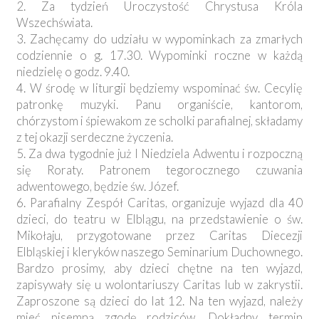
2. Za tydzień Uroczystość Chrystusa Króla
Wszechświata.
3. Zachęcamy do udziału w wypominkach za zmarłych
codziennie o g. 17.30. Wypominki roczne w każdą
niedzielę o godz. 9.40.
4. W środę w liturgii będziemy wspominać św. Cecylię
patronkę muzyki. Panu organiście, kantorom,
chórzystom i śpiewakom ze scholki parafialnej, składamy
z tej okazji serdeczne życzenia.
5. Za dwa tygodnie już I Niedziela Adwentu i rozpoczną
się Roraty. Patronem tegorocznego czuwania
adwentowego, będzie św. Józef.
6. Parafialny Zespół Caritas, organizuje wyjazd dla 40
dzieci, do teatru w Elblągu, na przedstawienie o św.
Mikołaju, przygotowane przez Caritas Diecezji
Elbląskiej i kleryków naszego Seminarium Duchownego.
Bardzo prosimy, aby dzieci chętne na ten wyjazd,
zapisywały się u wolontariuszy Caritas lub w zakrystii.
Zaproszone są dzieci do lat 12. Na ten wyjazd, należy
mieć pisemną zgodę rodziców. Dokładny termin