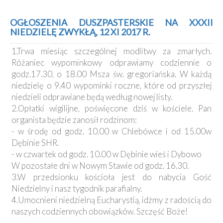
OGŁOSZENIA DUSZPASTERSKIE NA XXXII
NIEDZIELĘ ZWYKŁĄ, 12 XI 2017 R.
1.Trwa miesiąc szczególnej modlitwy za zmarłych.
Różaniec wypominkowy odprawiamy codziennie o
godz.17.30, o 18.00 Msza św. gregoriańska. W każdą
niedzielę o 9.40 wypominki roczne, które od przyszłej
niedzieli odprawiane będą według nowej listy.
2.Opłatki wigilijne, poświęcone dziś w kościele, Pan
organista będzie zanosił rodzinom:
- w środę od godz. 10.00 w Chlebówce i od 15.00w
Dębinie SHR.
- w czwartek od godz. 10.00 w Dębinie wieś i Dybowo
W pozostałe dni w Nowym Stawie od godz. 16.30.
3.W przedsionku kościoła jest do nabycia Gość
Niedzielny i nasz tygodnik parafialny.
4.Umocnieni niedzielną Eucharystią, idźmy z radością do
naszych codziennych obowiązków. Szczęść Boże!