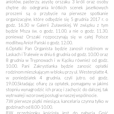
aniołów, pasterzy, asystę orszaku 3 króli oraz osoby
chętne do odegrania krótkich scenek jasełkowych
proszeni są o przybycie na pierwsze spotkanie
organizacyjne, które odbędzie się 5 grudnia 2017 r. o
godz. 16.30 w Galerii Żuławskiej. W związku z tym
będzie Msza św. o godz. 11.00, a nie o godz. 11.30,
ponieważ Orszaki rozpoczynają się w całej Polsce
modlitwą Anioł Pański o godz. 12.00.
6.Opłatki Pan Organista będzie zanosił rodzinom w
Laskach i Tralewie w dniu 6 grudnia od godz. 10.00 oraz
8 grudnia w Trępnowach i w Kąciku również od godz.
10.00. Pani Zakrystianka będzie zanosić opłatki
rodzinom mieszkającym w bloku przy ul. Westerplatte 4,
w poniedziałek 4 grudnia, czyli jutro, od godz.
19.00.Składając ofiarę za opłatek, pomagamy w jakimś
stopniu wynagrodzić ich pracę i zachęcić do dalszej, tak
wytrwałej i wzorowej posługi w naszej wspólnocie.
7.W pierwsze piątki miesiąca, kancelaria czynna tylko w
godzinach od 8.00-10.00.
8.W przedsionku kościoła jest do nabycia Gość