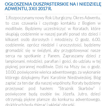
Kancelaria
OGŁOSZENIA DUSZPASTERSKIE NA I NIEDZIELĘ
ADWENTU, 3 XII 2017 R.
Galeria
1.Rozpoczynamy nowy Rok Liturgiczny. Okres Adwentu,
Dekanat
to czas czuwania i częstego kontaktu z Bogiem w
Nowy
modlitwie. Będziemy uczestniczyć w Roratach, które
Staw
skupiają codziennie w naszej parafii ponad sto dzieci i
Kapituła
kilkaset osób dorosłych i młodzieży. O godz. 6.00,
Kolegiacka
codziennie, oprócz niedziel i uroczystości, będziemy
Duszpasterze
gromadzić się w świątyni, aby przygotowywać nasze
serca na spotkanie z Panem. Zapraszamy dzieci z
Polecane
lampionami, młodzież, parafian i gości, do udziału w tej
strony
pięknej, porannej modlitwie. Dziś na Mszy św. o godz.
10.00, poświęcenie wieńca adwentowego, za wykonanie
Ochrona
Małoletnich
którego dziękujemy Pani Karolinie Niedźwieckiej. Bóg
zapłać za ten dar dla naszej wspólnoty. Roraty będziemy
przeżywać pod hasłem: ”Strażnik Skarbów” i
poświęcone będą osobie św. Józefa. Jutro, dzieci
otrzymają piękne plansze do konkursu adwentowego,
do których będą zbierać i wklejać obrazki.