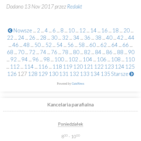
Dodano 13 Nov 2017 przez
Redakt
Nowsze
...
2
...
4
...
6
...
8
...
10
...
12
...
14
...
16
...
18
...
20
...
22
...
24
...
26
...
28
...
30
...
32
...
34
...
36
...
38
...
40
...
42
...
44
...
46
...
48
...
50
...
52
...
54
...
56
...
58
...
60
...
62
...
64
...
66
...
68
...
70
...
72
...
74
...
76
...
78
...
80
...
82
...
84
...
86
...
88
...
90
...
92
...
94
...
96
...
98
...
100
...
102
...
104
...
106
...
108
...
110
...
112
...
114
...
116
...
118
119
120
121
122
123
124
125
126
127
128
129
130
131
132
133
134
135
Starsze
Powered by
CuteNews
Kancelaria parafialna
Poniedziałek
00
00
8
- 10