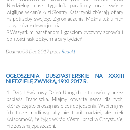
Niedzielny, nasz tygodnik parafialny oraz świece
wigilijne w cenie 6 zł.Siostry Katarzynki zbierają ofiary
na potrzeby swojego Zgromadzenia. Można też u nich
nabyć różne dewocjonalia.
9.Wszystkim parafianom i gościom życzymy zdrowia i
obfitości łask Bożych na cały tydzień.
Dodano 03 Dec 2017 przez
Redakt
OGŁOSZENIA DUSZPASTERSKIE NA XXXIII
NIEDZIELĘ ZWYKŁĄ, 19 XI 2017 R.
1. Dziś I Światowy Dzień Ubogich ustanowiony przez
papieża Franciszka. Miejmy otwarte serca dla tych,
którzy często proszą nas o coś do jedzenia. Wspierajmy
ich także modlitwą, aby nie tracili nadziei, ale mieli
świadomość, że żyjąc wśród sióstr i braci w Chrystusie,
nie zostaną opuszczeni.