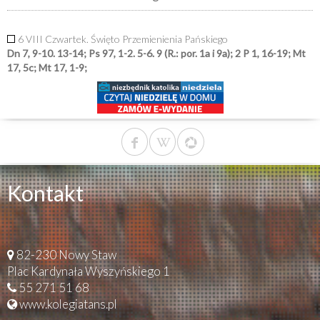
6 VIII Czwartek. Święto Przemienienia Pańskiego
Dn 7, 9-10. 13-14; Ps 97, 1-2. 5-6. 9 (R.: por. 1a i 9a); 2 P 1, 16-19; Mt
17, 5c; Mt 17, 1-9;
Kontakt
82-230 Nowy Staw
Plac Kardynała Wyszyńskiego 1
55 271 51 68
www.kolegiatans.pl