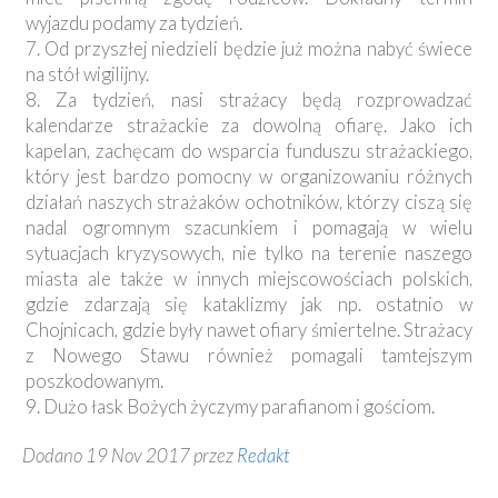
wyjazdu podamy za tydzień.
7. Od przyszłej niedzieli będzie już można nabyć świece
na stół wigilijny.
8. Za tydzień, nasi strażacy będą rozprowadzać
kalendarze strażackie za dowolną ofiarę. Jako ich
kapelan, zachęcam do wsparcia funduszu strażackiego,
który jest bardzo pomocny w organizowaniu różnych
działań naszych strażaków ochotników, którzy ciszą się
nadal ogromnym szacunkiem i pomagają w wielu
sytuacjach kryzysowych, nie tylko na terenie naszego
miasta ale także w innych miejscowościach polskich,
gdzie zdarzają się kataklizmy jak np. ostatnio w
Chojnicach, gdzie były nawet ofiary śmiertelne. Strażacy
z Nowego Stawu również pomagali tamtejszym
poszkodowanym.
9. Dużo łask Bożych życzymy parafianom i gościom.
Dodano 19 Nov 2017 przez
Redakt