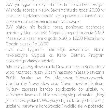
2.W tym tygodniu przypada I środa i I czwartek miesiąca.
W środę adoracja Najśw. Sakramentu do godz. 20.00, w
czwartek będziemy modlić się o powołania kapłańskie,
zakonne i za nasze Seminarium Duchowne.
3.W piątek nie będzie rorat, ponieważ obchodzić
będziemy Uroczystość Niepokalanego Poczęcia NMP.
Msze św. z kazaniem o godz. 6.30, o 12.00 Msza św. w
Godzinie Łaski, i o 18.00.
4.Za dwa tygodnie rekolekcje adwentowe. Nauki
rekolekcyjne wygłosi ks. Karol Detmer. Program
rekolekcji podamy z tydzień.
5.Ruszyły przygotowania do Orszaku Trzech Króli, który
w po raz trzeci ruszy ulicami naszego miasta 6 stycznia
2018. Parafia pw. Św. Mateusza, Stowarzyszenie
Coolturalny Nowy Staw oraz Nowostawskie Centrum
Kultury zaprasza bardzo serdecznie do udziału w
Ulicznych Jasełkach, które odbędą się pod hasłem „Bóg
jest dla wszystkich”. Wszyscy chętni, którzy chcą wziąć
udział w barwnym korowodzie i wcielić się w postacie: