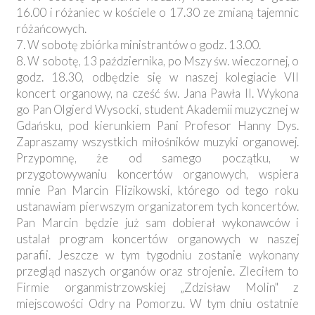
16.00 i różaniec w kościele o 17.30 ze zmianą tajemnic
różańcowych.
7. W sobotę zbiórka ministrantów o godz. 13.00.
8. W sobotę, 13 października, po Mszy św. wieczornej, o
godz. 18.30, odbędzie się w naszej kolegiacie VII
koncert organowy, na cześć św. Jana Pawła II. Wykona
go Pan Olgierd Wysocki, student Akademii muzycznej w
Gdańsku, pod kierunkiem Pani Profesor Hanny Dys.
Zapraszamy wszystkich miłośników muzyki organowej.
Przypomnę, że od samego początku, w
przygotowywaniu koncertów organowych, wspiera
mnie Pan Marcin Flizikowski, którego od tego roku
ustanawiam pierwszym organizatorem tych koncertów.
Pan Marcin będzie już sam dobierał wykonawców i
ustalał program koncertów organowych w naszej
parafii. Jeszcze w tym tygodniu zostanie wykonany
przegląd naszych organów oraz strojenie. Zleciłem to
Firmie organmistrzowskiej „Zdzisław Molin" z
miejscowości Odry na Pomorzu. W tym dniu ostatnie