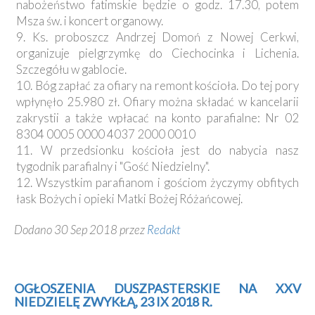
nabożeństwo fatimskie będzie o godz. 17.30, potem
Msza św. i koncert organowy.
9. Ks. proboszcz Andrzej Domoń z Nowej Cerkwi,
organizuje pielgrzymkę do Ciechocinka i Lichenia.
Szczegółu w gablocie.
10. Bóg zapłać za ofiary na remont kościoła. Do tej pory
wpłynęło 25.980 zł. Ofiary można składać w kancelarii
zakrystii a także wpłacać na konto parafialne: Nr 02
8304 0005 0000 4037 2000 0010
11. W przedsionku kościoła jest do nabycia nasz
tygodnik parafialny i "Gość Niedzielny".
12. Wszystkim parafianom i gościom życzymy obfitych
łask Bożych i opieki Matki Bożej Różańcowej.
Dodano 30 Sep 2018 przez
Redakt
OGŁOSZENIA DUSZPASTERSKIE NA XXV
NIEDZIELĘ ZWYKŁĄ, 23 IX 2018 R.