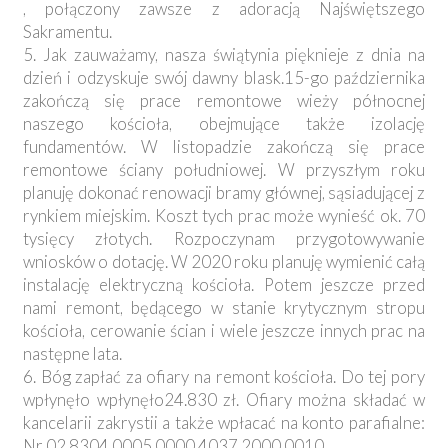
, połączony zawsze z adoracją Najświętszego
Sakramentu.
5. Jak zauważamy, nasza świątynia pięknieje z dnia na
dzień i odzyskuje swój dawny blask.15-go października
zakończą się prace remontowe wieży północnej
naszego kościoła, obejmujące także izolację
fundamentów. W listopadzie zakończą się prace
remontowe ściany południowej. W przyszłym roku
planuję dokonać renowacji bramy głównej, sąsiadującej z
rynkiem miejskim. Koszt tych prac może wynieść ok. 70
tysięcy złotych. Rozpoczynam przygotowywanie
wniosków o dotację. W 2020 roku planuję wymienić całą
instalację elektryczną kościoła. Potem jeszcze przed
nami remont, będącego w stanie krytycznym stropu
kościoła, cerowanie ścian i wiele jeszcze innych prac na
następne lata.
6. Bóg zapłać za ofiary na remont kościoła. Do tej pory
wpłynęło wpłynęło24.830 zł. Ofiary można składać w
kancelarii zakrystii a także wpłacać na konto parafialne:
Nr 02 8304 0005 0000 4037 2000 0010.