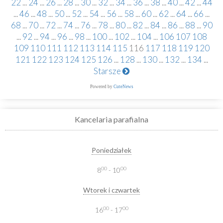
22
...
24
...
26
...
28
...
30
...
32
...
34
...
36
...
38
...
40
...
42
...
44
...
46
...
48
...
50
...
52
...
54
...
56
...
58
...
60
...
62
...
64
...
66
...
68
...
70
...
72
...
74
...
76
...
78
...
80
...
82
...
84
...
86
...
88
...
90
...
92
...
94
...
96
...
98
...
100
...
102
...
104
...
106
107
108
109
110
111
112
113
114
115
116
117
118
119
120
121
122
123
124
125
126
...
128
...
130
...
132
...
134
...
Starsze
Powered by
CuteNews
Kancelaria parafialna
Poniedziałek
00
00
8
- 10
Wtorek i czwartek
00
00
16
- 17