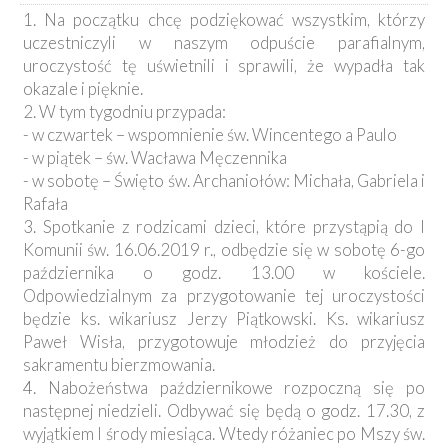
1. Na początku chcę podziękować wszystkim, którzy
uczestniczyli w naszym odpuście parafialnym,
uroczystość tę uświetnili i sprawili, że wypadła tak
okazale i pięknie.
2. W tym tygodniu przypada:
- w czwartek – wspomnienie św. Wincentego a Paulo
- w piątek – św. Wacława Męczennika
- w sobotę – Święto św. Archaniołów: Michała, Gabriela i
Rafała
3. Spotkanie z rodzicami dzieci, które przystąpią do I
Komunii św. 16.06.2019 r., odbędzie się w sobotę 6-go
października o godz. 13.00 w kościele.
Odpowiedzialnym za przygotowanie tej uroczystości
będzie ks. wikariusz Jerzy Piątkowski. Ks. wikariusz
Paweł Wisła, przygotowuje młodzież do przyjęcia
sakramentu bierzmowania.
4. Nabożeństwa październikowe rozpoczną się po
następnej niedzieli. Odbywać się będą o godz. 17.30, z
wyjątkiem I środy miesiąca. Wtedy różaniec po Mszy św.