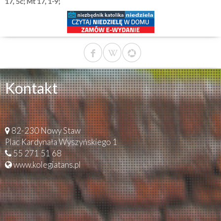
17, 5c; Mt 17, 1-9;
Kontakt
82-230 Nowy Staw
Plac Kardynała Wyszyńskiego 1
55 271 51 68
www.kolegiatans.pl