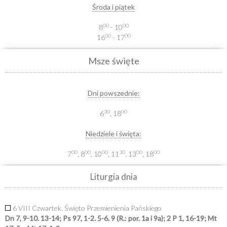
Środa i piątek
00
00
8
- 10
00
00
16
- 17
Msze święte
Dni powszednie:
30
00
6
, 18
Niedziele i święta:
00
00
00
30
00
00
7
, 8
, 10
, 11
, 13
, 18
Liturgia dnia
6 VIII Czwartek. Święto Przemienienia Pańskiego
Dn 7, 9-10. 13-14; Ps 97, 1-2. 5-6. 9 (R.: por. 1a i 9a); 2 P 1, 16-19; Mt