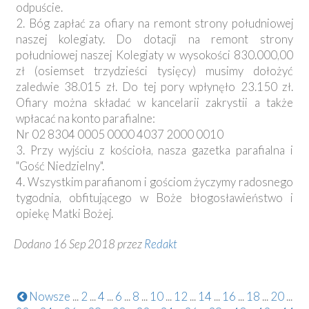
odpuście.
2. Bóg zapłać za ofiary na remont strony południowej
naszej kolegiaty. Do dotacji na remont strony
południowej naszej Kolegiaty w wysokości 830.000,00
zł (osiemset trzydzieści tysięcy) musimy dołożyć
zaledwie 38.015 zł. Do tej pory wpłynęło 23.150 zł.
Ofiary można składać w kancelarii zakrystii a także
wpłacać na konto parafialne:
Nr 02 8304 0005 0000 4037 2000 0010
3. Przy wyjściu z kościoła, nasza gazetka parafialna i
"Gość Niedzielny".
4. Wszystkim parafianom i gościom życzymy radosnego
tygodnia, obfitującego w Boże błogosławieństwo i
opiekę Matki Bożej.
Dodano 16 Sep 2018 przez
Redakt
Nowsze
...
2
...
4
...
6
...
8
...
10
...
12
...
14
...
16
...
18
...
20
...