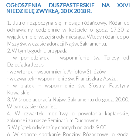
Kancelaria
OGŁOSZENIA DUSZPASTERSKIE NA XXVI
NIEDZIELĘ ZWYKŁĄ, 30 IX 2018 R.
Galeria
1. Jutro rozpoczyna się miesiąc różańcowy. Różaniec
Dekanat
odmawiamy codziennie w kościele o godz. 17.30 z
Nowy
wyjątkiem pierwszej środy miesiąca. Wtedy różaniec po
Staw
Mszy św. w czasie adoracji Najśw. Sakramentu.
Kapituła
2. W tym tygodniu przypada:
Kolegiacka
- w poniedziałek – wspomnienie św. Teresy od
Duszpasterze
Dzieciątka Jezus
- we wtorek – wspomnienie Aniołów Stróżów
Polecane
- w czwartek– wspomnienie św. Franciszka z Asyżu.
strony
- w piątek – wspomnienie św. Siostry Faustyny
Kowalskiej
Ochrona
Małoletnich
3. W środę adoracja Najśw. Sakramentu do godz. 20.00.
W tym czasie różaniec.
4. W czwartek modlitwy o powołania kapłańskie,
zakonne i za nasze Seminarium Duchowne.
5. W piątek odwiedziny chorych od godz. 9.00.
6. W sobotę spotkanie Rodziny Różańcowej o godz.