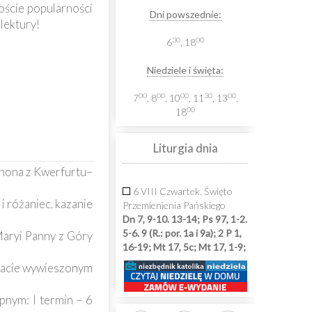
roście popularności
Dni powszednie:
lektury!
30
00
6
, 18
Niedziele i święta:
00
00
00
30
00
7
, 8
, 10
, 11
, 13
,
00
18
Liturgia dnia
unona z Kwerfurtu–
6 VIII Czwartek. Święto
i różaniec, kazanie
Przemienienia Pańskiego
Dn 7, 9-10. 13-14; Ps 97, 1-2.
5-6. 9 (R.: por. 1a i 9a); 2 P 1,
Maryi Panny z Góry
16-19; Mt 17, 5c; Mt 17, 1-9;
akacie wywieszonym
nym: I termin – 6