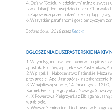
Ochrona
4. Dziś w "Gościu Niedzielnym" m.in.: o zwycza
Małoletnich
tzw. edukacji domowej dzieci oraz o Chorwatach,
5. Zapowiedzi przedmałżeńskie znajdują się w gab
6. Wszystkim parafianom i gościom życzymy zdro
Dodano 16 Jul 2018 przez
Redakt
OGŁOSZENIA DUSZPASTERSKIE NA XIV NIE
1. W tym tygodniu wspominamy w liturgii: w śro
apostoła Prusów, w piątek – św. Pustelników, A
2. W piątek III Nabożeństwo Fatimskie. Msza św.
przy grocie i Apel Jasnogórski na zakończenie.
3. W najbliższą sobotę, 14 lipca o godz. 12.00
Karmel. Piesza pielgrzymka z Nowego Stawu wyru
4. IX Rowerowa Pielgrzymka z Elbląga na Jasną 
w gablocie.
5. Wyższe Seminarium Duchowne w Elblągu ogł