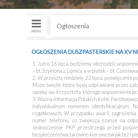
św.
i
Nabożenstwa
Ogłoszenia
Kancelaria
MENU
Galeria
OGŁOSZENIA DUSZPASTERSKIE NA XV NIE
Dekanat
1. Jutro 16 lipca, będziemy obchodzić wspomni
Nowy
– bł. Szymona z Lipnicy, a w piątek – bł. Czesław
Staw
2. W przyszłą niedzielę 22 lipca, poświęcenie p
Kapituła
Msze święte, które będą odprawiane przez całą n
Kolegiacka
opiekę św. Krzysztofa, którego wspomnienie prz
3. Ważna informacja Polskich Kolei Państwowyc
Duszpasterze
indywidualnym numerem identyfikacyjnym. Na
rogatkowych. W przypadku awarii, zagrożenia
numer telefonu, co zwiększa szanse na odpo
Polecane
Jednocześnie PKP przestrzega przed pośpie
strony
bezpieczeństwa zarówno kierowców jak też i pi