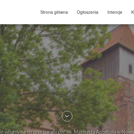
Strona główna
Ogłoszenia
Intencje
K
e witamy na stronie parafii pw. św. Mateusza Apostoła w Now