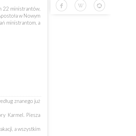
m 22 ministrantów,
za Apostoła w Nowym
ań ministrantom, a
według znanego już
óry Karmel. Piesza
kacji, a wszystkim