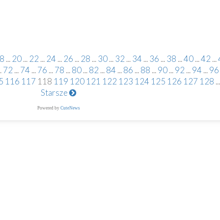
8
...
20
...
22
...
24
...
26
...
28
...
30
...
32
...
34
...
36
...
38
...
40
...
42
...
.
72
...
74
...
76
...
78
...
80
...
82
...
84
...
86
...
88
...
90
...
92
...
94
...
96
5
116
117
118
119
120
121
122
123
124
125
126
127
128
...
Starsze
Powered by
CuteNews