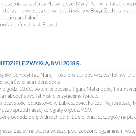
ju noszenia szkaplerza Najświętszej Maryi Panny; a także o wz
 którzy nie wstydzą się wartości i wiary w Boga. Zachęcamy do 
locie parafialnej.
wia i obfitych łask Bożych.
DZIELĘ ZWYKŁĄ, 8 VII 2018 R.
dę św. Benedykta z Nursji – patrona Europy, w czwartek św. Br
ndrzeja Świerada i Benedykta
 o godz. 18.00, potem procesja z figurą Matki Bożej Fatimskiej 
 Na nabożeństwo fatimskie przynieśmy świece.
, uroczystości odpustowe w Lubieszewie, ku czci Najświętszej 
szy sprzed naszej kolegiaty o godz. 9.30.
Górę odbędzie się w dniach od 5-11 sierpnia. Szczegóły na pl
asza zapisy na studia wyższe poprzedzone egzaminem wstęp