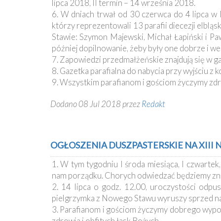
lipca 2018, II termin – 14 września 2018.
6. W dniach trwał od 30 czerwca do 4 lipca w
którzy reprezentowali 13 parafii diecezji elblą
Stawie: Szymon Majewski, Michał Łapiński i Pa
później dopilnowanie, żeby były one dobrze i 
7. Zapowiedzi przedmałżeńskie znajdują się w gab
8. Gazetka parafialna do nabycia przy wyjściu z 
9. Wszystkim parafianom i gościom życzymy zdro
Dodano 08 Jul 2018 przez
Redakt
OGŁOSZENIA DUSZPASTERSKIE NA XIII NI
1. W tym tygodniu I środa miesiąca, I czwartek
nam porządku. Chorych odwiedzać będziemy zn
2. 14 lipca o godz. 12.00, uroczystości odpu
pielgrzymka z Nowego Stawu wyruszy sprzed nas
3. Parafianom i gościom życzymy dobrego wypoc
zdrowia i obfitych łask Bożych.