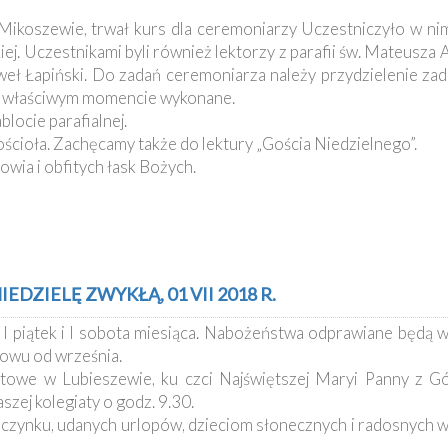
 Mikoszewie, trwał kurs dla ceremoniarzy Uczestniczyło w ni
skiej. Uczestnikami byli również lektorzy z parafii św. Mateus
weł Łapiński. Do zadań ceremoniarza należy przydzielenie zad
we właściwym momencie wykonane.
locie parafialnej.
kościoła. Zachęcamy także do lektury „Gościa Niedzielnego”.
wia i obfitych łask Bożych.
EDZIELĘ ZWYKŁĄ, 01 VII 2018 R.
, I piątek i I sobota miesiąca. Nabożeństwa odprawiane będą 
owu od września.
stowe w Lubieszewie, ku czci Najświętszej Maryi Panny z G
zej kolegiaty o godz. 9.30.
zynku, udanych urlopów, dzieciom słonecznych i radosnych wa