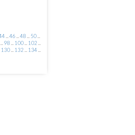
44
...
46
...
48
...
50
...
...
98
...
100
...
102
...
130
...
132
...
134
...