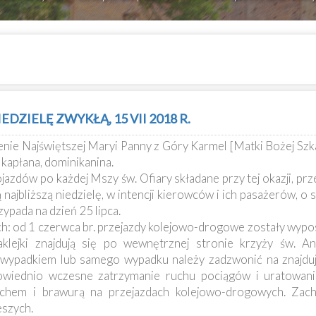
DZIELĘ ZWYKŁĄ, 15 VII 2018 R.
enie Najświętszej Maryi Panny z Góry Karmel [Matki Bożej Szk
a kapłana, dominikanina.
ojazdów po każdej Mszy św. Ofiary składane przy tej okazji, p
ajbliższą niedzielę, w intencji kierowców i ich pasażerów, o 
ypada na dzień 25 lipca.
h: od 1 czerwca br. przejazdy kolejowo-drogowe zostały wypos
klejki znajdują się po wewnętrznej stronie krzyży św. A
 wypadkiem lub samego wypadku należy zadzwonić na znajdują
wiednio wczesne zatrzymanie ruchu pociągów i uratowanie
chem i brawurą na przejazdach kolejowo-drogowych. Zach
eszych.