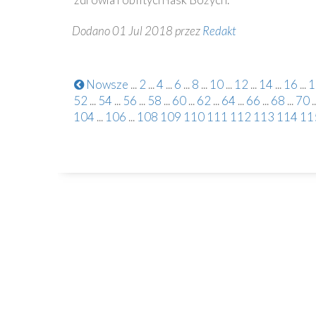
Dodano 01 Jul 2018 przez
Redakt
Nowsze
...
2
...
4
...
6
...
8
...
10
...
12
...
14
...
16
...
1
52
...
54
...
56
...
58
...
60
...
62
...
64
...
66
...
68
...
70
..
104
...
106
...
108
109
110
111
112
113
114
11
Kontakt
82-230 Nowy Staw