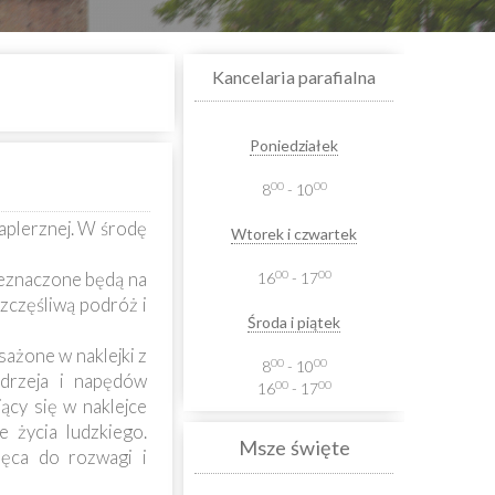
Kancelaria parafialna
Poniedziałek
00
00
8
- 10
aplerznej. W środę
Wtorek i czwartek
00
00
rzeznaczone będą na
16
- 17
szczęśliwą podróż i
Środa i piątek
ażone w naklejki z
00
00
8
- 10
ndrzeja i napędów
00
00
16
- 17
cy się w naklejce
 życia ludzkiego.
Msze święte
ęca do rozwagi i