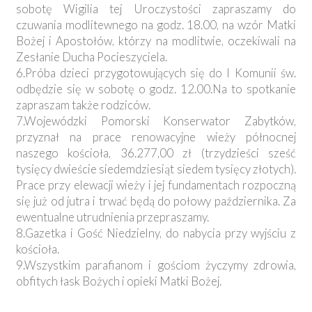
sobotę Wigilia tej Uroczystości zapraszamy do
czuwania modlitewnego na godz. 18.00, na wzór Matki
Bożej i Apostołów, którzy na modlitwie, oczekiwali na
Zesłanie Ducha Pocieszyciela.
6.Próba dzieci przygotowujących się do I Komunii św.
odbędzie się w sobotę o godz. 12.00.Na to spotkanie
zapraszam także rodziców.
7.Wojewódzki Pomorski Konserwator Zabytków,
przyznał na prace renowacyjne wieży północnej
naszego kościoła, 36.277,00 zł (trzydzieści sześć
tysięcy dwieście siedemdziesiąt siedem tysięcy złotych).
Prace przy elewacji wieży i jej fundamentach rozpoczną
się już od jutra i trwać będą do połowy października. Za
ewentualne utrudnienia przepraszamy.
8.Gazetka i Gość Niedzielny, do nabycia przy wyjściu z
kościoła.
9.Wszystkim parafianom i gościom życzymy zdrowia,
obfitych łask Bożych i opieki Matki Bożej.