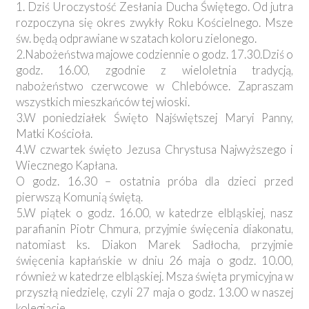
1. Dziś Uroczystość Zesłania Ducha Świętego. Od jutra
rozpoczyna się okres zwykły Roku Kościelnego. Msze
św. będą odprawiane w szatach koloru zielonego.
2.Nabożeństwa majowe codziennie o godz. 17.30.Dziś o
godz. 16.00, zgodnie z wieloletnia tradycją,
nabożeństwo czerwcowe w Chlebówce. Zapraszam
wszystkich mieszkańców tej wioski.
3.W poniedziałek Święto Najświętszej Maryi Panny,
Matki Kościoła.
4.W czwartek święto Jezusa Chrystusa Najwyższego i
Wiecznego Kapłana.
O godz. 16.30 – ostatnia próba dla dzieci przed
pierwszą Komunią świętą.
5.W piątek o godz. 16.00, w katedrze elbląskiej, nasz
parafianin Piotr Chmura, przyjmie święcenia diakonatu,
natomiast ks. Diakon Marek Sadłocha, przyjmie
święcenia kapłańskie w dniu 26 maja o godz. 10.00,
również w katedrze elbląskiej. Msza święta prymicyjna w
przyszłą niedzielę, czyli 27 maja o godz. 13.00 w naszej
kolegiacie.