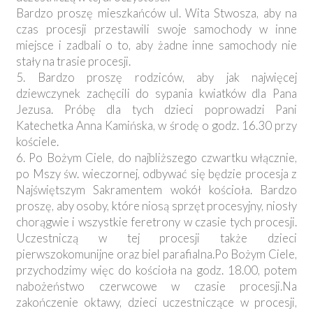
Bardzo proszę mieszkańców ul. Wita Stwosza, aby na
czas procesji przestawili swoje samochody w inne
miejsce i zadbali o to, aby żadne inne samochody nie
stały na trasie procesji.
5. Bardzo proszę rodziców, aby jak najwięcej
dziewczynek zachęcili do sypania kwiatków dla Pana
Jezusa. Próbę dla tych dzieci poprowadzi Pani
Katechetka Anna Kamińska, w środę o godz. 16.30 przy
kościele.
6. Po Bożym Ciele, do najbliższego czwartku włącznie,
po Mszy św. wieczornej, odbywać się będzie procesja z
Najświętszym Sakramentem wokół kościoła. Bardzo
proszę, aby osoby, które niosą sprzęt procesyjny, niosły
chorągwie i wszystkie feretrony w czasie tych procesji.
Uczestniczą w tej procesji także dzieci
pierwszokomunijne oraz biel parafialna.Po Bożym Ciele,
przychodzimy więc do kościoła na godz. 18.00, potem
nabożeństwo czerwcowe w czasie procesji.Na
zakończenie oktawy, dzieci uczestniczące w procesji,