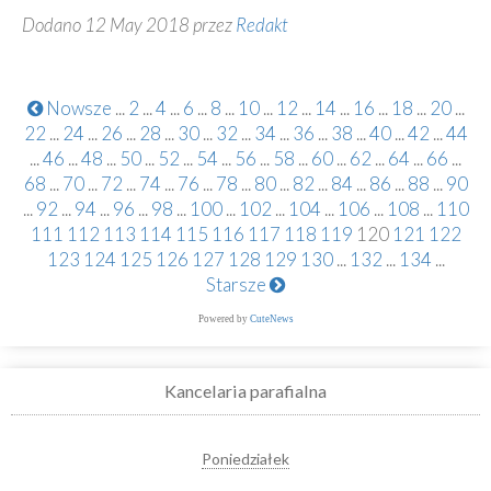
Dodano 12 May 2018 przez
Redakt
Nowsze
...
2
...
4
...
6
...
8
...
10
...
12
...
14
...
16
...
18
...
20
...
22
...
24
...
26
...
28
...
30
...
32
...
34
...
36
...
38
...
40
...
42
...
44
...
46
...
48
...
50
...
52
...
54
...
56
...
58
...
60
...
62
...
64
...
66
...
68
...
70
...
72
...
74
...
76
...
78
...
80
...
82
...
84
...
86
...
88
...
90
...
92
...
94
...
96
...
98
...
100
...
102
...
104
...
106
...
108
...
110
111
112
113
114
115
116
117
118
119
120
121
122
123
124
125
126
127
128
129
130
...
132
...
134
...
Starsze
Powered by
CuteNews
Kancelaria parafialna
Poniedziałek