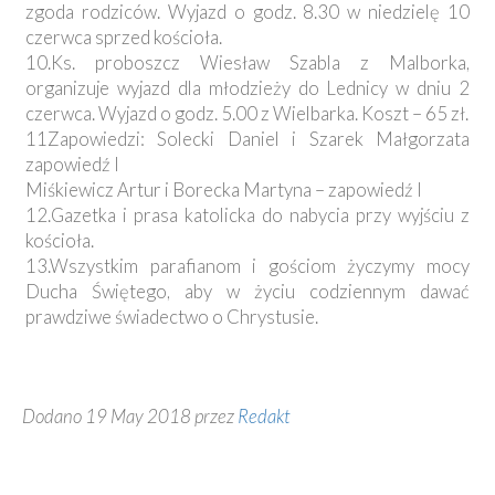
zgoda rodziców. Wyjazd o godz. 8.30 w niedzielę 10
czerwca sprzed kościoła.
10.Ks. proboszcz Wiesław Szabla z Malborka,
organizuje wyjazd dla młodzieży do Lednicy w dniu 2
czerwca. Wyjazd o godz. 5.00 z Wielbarka. Koszt – 65 zł.
11Zapowiedzi: Solecki Daniel i Szarek Małgorzata
zapowiedź I
Miśkiewicz Artur i Borecka Martyna – zapowiedź I
12.Gazetka i prasa katolicka do nabycia przy wyjściu z
kościoła.
13.Wszystkim parafianom i gościom życzymy mocy
Ducha Świętego, aby w życiu codziennym dawać
prawdziwe świadectwo o Chrystusie.
Dodano 19 May 2018 przez
Redakt