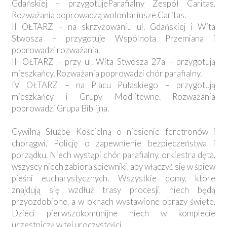
Gdańskiej – przygotujeParafialny Zespół Caritas.
Rozważania poprowadzą wolontariusze Caritas.
II OŁTARZ – na skrzyżowaniu ul. Gdańskiej i Wita
Stwosza – przygotuje Wspólnota Przemiana i
poprowadzi rozważania.
III OŁTARZ – przy ul. Wita Stwosza 27a – przygotują
mieszkańcy. Rozważania poprowadzi chór parafialny.
IV OŁTARZ – na Placu Pułaskiego – przygotują
mieszkańcy i Grupy Modlitewne. Rozważania
poprowadzi Grupa Biblijna.
Cywilną Służbę Kościelną o niesienie feretronów i
chorągwi. Policję o zapewnienie bezpieczeństwa i
porządku. Niech wystąpi chór parafialny, orkiestra dęta,
wszyscy niech zabiorą śpiewniki, aby włączyć się w śpiew
pieśni eucharystycznych. Wszystkie domy, które
znajdują się wzdłuż trasy procesji, niech będą
przyozdobione, a w oknach wystawione obrazy święte.
Dzieci pierwszokomunijne niech w komplecie
uczestniczą w tej uroczystości.