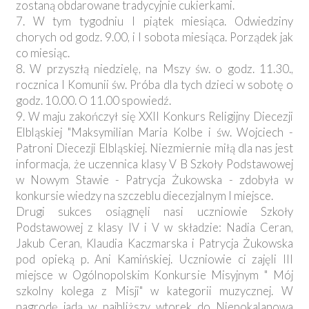
zostaną obdarowane tradycyjnie cukierkami.
7. W tym tygodniu I piątek miesiąca. Odwiedziny
chorych od godz. 9.00, i I sobota miesiąca. Porządek jak
co miesiąc.
8. W przyszłą niedzielę, na Mszy św. o godz. 11.30.,
rocznica I Komunii św. Próba dla tych dzieci w sobotę o
godz. 10.00. O 11.00 spowiedź.
9. W maju zakończył się XXII Konkurs Religijny Diecezji
Elbląskiej "Maksymilian Maria Kolbe i św. Wojciech -
Patroni Diecezji Elbląskiej. Niezmiernie miłą dla nas jest
informacja, że uczennica klasy V B Szkoły Podstawowej
w Nowym Stawie - Patrycja Żukowska - zdobyła w
konkursie wiedzy na szczeblu diecezjalnym I miejsce.
Drugi sukces osiągnęli nasi uczniowie Szkoły
Podstawowej z klasy IV i V w składzie: Nadia Ceran,
Jakub Ceran, Klaudia Kaczmarska i Patrycja Żukowska
pod opieką p. Ani Kamińskiej. Uczniowie ci zajęli III
miejsce w Ogólnopolskim Konkursie Misyjnym " Mój
szkolny kolega z Misji" w kategorii muzycznej. W
nagrodę jadą w najbliższy wtorek do Niepokalanowa