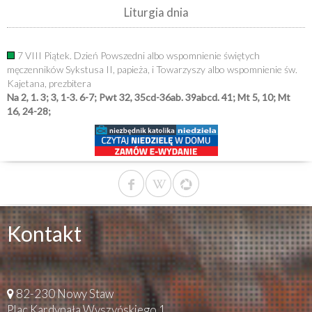
Liturgia dnia
7 VIII Piątek. Dzień Powszedni albo wspomnienie świętych
męczenników Sykstusa II, papieża, i Towarzyszy albo wspomnienie św.
Kajetana, prezbitera
Na 2, 1. 3; 3, 1-3. 6-7; Pwt 32, 35cd-36ab. 39abcd. 41; Mt 5, 10; Mt
16, 24-28;
Kontakt
82-230 Nowy Staw
Plac Kardynała Wyszyńskiego 1