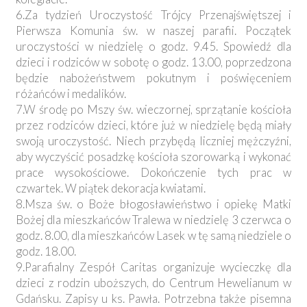
6.Za tydzień Uroczystość Trójcy Przenajświętszej i
Pierwsza Komunia św. w naszej parafii. Początek
uroczystości w niedzielę o godz. 9.45. Spowiedź dla
dzieci i rodziców w sobotę o godz. 13.00, poprzedzona
będzie nabożeństwem pokutnym i poświęceniem
różańców i medalików.
7.W środę po Mszy św. wieczornej, sprzątanie kościoła
przez rodziców dzieci, które już w niedzielę będą miały
swoją uroczystość. Niech przybędą liczniej mężczyźni,
aby wyczyścić posadzkę kościoła szorowarką i wykonać
prace wysokościowe. Dokończenie tych prac w
czwartek. W piątek dekoracja kwiatami.
8.Msza św. o Boże błogosławieństwo i opiekę Matki
Bożej dla mieszkańców Tralewa w niedzielę 3 czerwca o
godz. 8.00, dla mieszkańców Lasek w tę samą niedziele o
godz. 18.00.
9.Parafialny Zespół Caritas organizuje wycieczkę dla
dzieci z rodzin uboższych, do Centrum Hewelianum w
Gdańsku. Zapisy u ks. Pawła. Potrzebna także pisemna