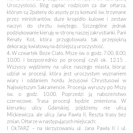
Uroczystości. Bóg zapłać rodzicom za dar ołtarza,
którym są 2pateny do asysty przy komunii św. trzymane
przez ministrantów, duże kropidło kulowe i zestaw
naczyń do chrztu świętego. Szczególne jednak
podziękowanie kieruję w stronę naszej zakrystianki, Pani
Renaty Kot, która przygotowała tak przepiękną
dekorację kwiatową na dzisiejszą uroczystość.
4. W czwartek Boże Ciało. Msze św. o godz. 7.00, 8.00,
10.00. i bezpośrednio po procesji czyli ok. 12.15 .
Wszyscy wyjdziemy na ulice naszego miasta, biorąc
udział w procesji, która jest uroczystym wyznaniem
wiary i oddaniem hołdu Jezusowi Chrystusowi w
Najświętszym Sakramencie. Procesja wyruszy po Mszy
św. o godz. 10.00, Poprzedzi ją nabożeństwo
czerwcowe. Trasa procesji będzie zmieniona. W
kierunku ulicy Gdańskiej, pójdziemy nie ulicą
Mickiewicza, ale ulicą Jana Pawła II. Reszta trasy bez
zmian. Ołtarze w następujących miejscach:
I OŁTARZ – na skrzyżowaniu ul. Jana Pawła II i ul.