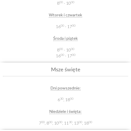
00
00
8
- 10
Wtorek i czwartek
00
00
16
- 17
Środa i piątek
00
00
8
- 10
00
00
16
- 17
Msze święte
Dni powszednie:
30
00
6
, 18
Niedziele i święta:
00
00
00
30
00
00
7
, 8
, 10
, 11
, 13
, 18