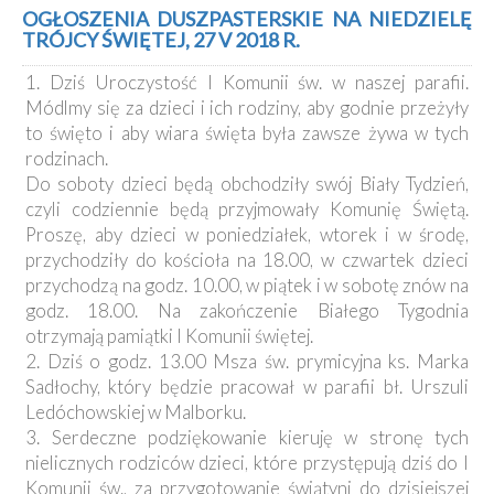
Kancelaria
OGŁOSZENIA DUSZPASTERSKIE NA NIEDZIELĘ
TRÓJCY ŚWIĘTEJ, 27 V 2018 R.
Galeria
1. Dziś Uroczystość I Komunii św. w naszej parafii.
Dekanat
Módlmy się za dzieci i ich rodziny, aby godnie przeżyły
Nowy
to święto i aby wiara święta była zawsze żywa w tych
Staw
rodzinach.
Kapituła
Do soboty dzieci będą obchodziły swój Biały Tydzień,
Kolegiacka
czyli codziennie będą przyjmowały Komunię Świętą.
Duszpasterze
Proszę, aby dzieci w poniedziałek, wtorek i w środę,
przychodziły do kościoła na 18.00, w czwartek dzieci
Polecane
przychodzą na godz. 10.00, w piątek i w sobotę znów na
strony
godz. 18.00. Na zakończenie Białego Tygodnia
otrzymają pamiątki I Komunii świętej.
Ochrona
Małoletnich
2. Dziś o godz. 13.00 Msza św. prymicyjna ks. Marka
Sadłochy, który będzie pracował w parafii bł. Urszuli
Ledóchowskiej w Malborku.
3. Serdeczne podziękowanie kieruję w stronę tych
nielicznych rodziców dzieci, które przystępują dziś do I
Komunii św., za przygotowanie świątyni do dzisiejszej