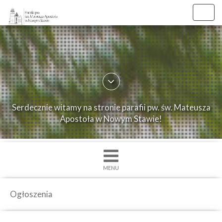
Toggl
navig
×
Strona
główna
O
Serdecznie witamy na stronie parafii pw. św. Mateusza
parafii
Apostoła w Nowym Stawie!
Ogłoszenia
Intencje
Grupy
MENU
duszpasterskie
Msze
Ogłoszenia
św.
i
Nabożenstwa