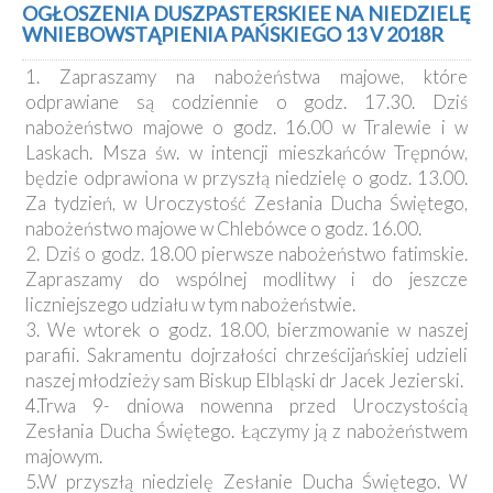
OGŁOSZENIA DUSZPASTERSKIEE NA NIEDZIELĘ
WNIEBOWSTĄPIENIA PAŃSKIEGO 13 V 2018R
1. Zapraszamy na nabożeństwa majowe, które
odprawiane są codziennie o godz. 17.30. Dziś
nabożeństwo majowe o godz. 16.00 w Tralewie i w
Laskach. Msza św. w intencji mieszkańców Trępnów,
będzie odprawiona w przyszłą niedzielę o godz. 13.00.
Za tydzień, w Uroczystość Zesłania Ducha Świętego,
nabożeństwo majowe w Chlebówce o godz. 16.00.
2. Dziś o godz. 18.00 pierwsze nabożeństwo fatimskie.
Zapraszamy do wspólnej modlitwy i do jeszcze
liczniejszego udziału w tym nabożeństwie.
3. We wtorek o godz. 18.00, bierzmowanie w naszej
parafii. Sakramentu dojrzałości chrześcijańskiej udzieli
naszej młodzieży sam Biskup Elbląski dr Jacek Jezierski.
4.Trwa 9- dniowa nowenna przed Uroczystością
Zesłania Ducha Świętego. Łączymy ją z nabożeństwem
majowym.
5.W przyszłą niedzielę Zesłanie Ducha Świętego. W