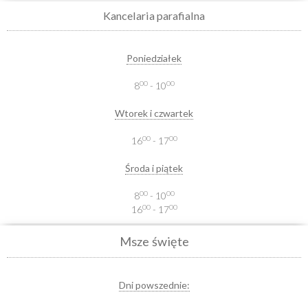
Kancelaria parafialna
Poniedziałek
00
00
8
- 10
Wtorek i czwartek
00
00
16
- 17
Środa i piątek
00
00
8
- 10
00
00
16
- 17
Msze święte
Dni powszednie: