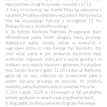
nabożeństwie Drogi Krzyżowej – w piątek o 17.15.
3. Jutro Uroczystość św. Józefa. Msza św. wieczorna z
kazaniem. Modlitwa obejmijmy wszystkich , którzy noszą
imię tak wspaniałego Patrona, a szczególnie J.E. Ks.
Biskupa Seniora Józefa Wysockiego.
4. Za tydzień Niedziela Palmowa. Przygotujmy duże,
kilkumetrowe palmy, które ubogacą naszą procesję.
Największe palmy wezmą udział w konkursie z
nagrodami, które co roku funduje Pan Burmistrz. Kto
chce wziąć udział w tym konkursie, koniecznie musi
przeczytać regulamin, który jest w naszej gazetce i na
stolikach przy wyjściu bocznym i głównym. Przybądźmy
więc bardzo licznie o godz. 11.00, na plac ul. Bankowej,
gdzie jak co roku, odbędzie się poświęcenie palm, a
potem wyruszy procesja do kościoła. W przyszłą
niedzielę, palmy będziemy święcić na każdej Mszy św.
5. Dziś o godz. 15.00 w Lichnowach, w Sali parafialnej,
kolejne spotkanie w ramach nauk przedmałżeńskich.
6. Bóg zapłać za ofiary, na kwiaty do grobu Pańskiego: