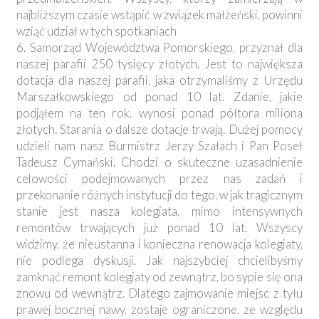
najbliższym czasie wstąpić w związek małżeński, powinni
wziąć udział w tych spotkaniach
6. Samorząd Województwa Pomorskiego, przyznał dla
naszej parafii 250 tysięcy złotych. Jest to największa
dotacja dla naszej parafii, jaka otrzymaliśmy z Urzędu
Marszałkowskiego od ponad 10 lat. Zdanie, jakie
podjąłem na ten rok, wynosi ponad półtora miliona
złotych. Starania o dalsze dotacje trwają. Dużej pomocy
udzieli nam nasz Burmistrz Jerzy Szałach i Pan Poseł
Tadeusz Cymański. Chodzi o skuteczne uzasadnienie
celowości podejmowanych przez nas zadań i
przekonanie różnych instytucji do tego, w jak tragicznym
stanie jest nasza kolegiata, mimo intensywnych
remontów trwających już ponad 10 lat. Wszyscy
widzimy, że nieustanna i konieczna renowacja kolegiaty,
nie podlega dyskusji. Jak najszybciej chcielibyśmy
zamknąć remont kolegiaty od zewnątrz, bo sypie się ona
znowu od wewnątrz. Dlatego zajmowanie miejsc z tyłu
prawej bocznej nawy, zostaje ograniczone, ze względu