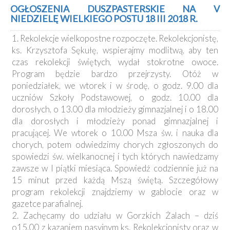
Kancelaria
OGŁOSZENIA DUSZPASTERSKIE NA V
NIEDZIELĘ WIELKIEGO POSTU 18 III 2018 R.
Galeria
1. Rekolekcje wielkopostne rozpoczęte. Rekolekcjonistę,
Dekanat
ks. Krzysztofa Sękułę, wspierajmy modlitwą, aby ten
Nowy
czas rekolekcji świętych, wydał stokrotne owoce.
Staw
Program będzie bardzo przejrzysty. Otóż w
Kapituła
poniedziałek, we wtorek i w środę, o godz. 9.00 dla
Kolegiacka
uczniów Szkoły Podstawowej, o godz. 10.00 dla
Duszpasterze
dorosłych, o 13.00 dla młodzieży gimnazjalnej i o 18.00
dla dorosłych i młodzieży ponad gimnazjalnej i
Polecane
pracującej. We wtorek o 10.00 Msza św. i nauka dla
strony
chorych, potem odwiedzimy chorych zgłoszonych do
spowiedzi św. wielkanocnej i tych których nawiedzamy
Ochrona
Małoletnich
zawsze w I piątki miesiąca. Spowiedź codziennie już na
15 minut przed każdą Mszą świętą. Szczegółowy
program rekolekcji znajdziemy w gablocie oraz w
gazetce parafialnej.
2. Zachęcamy do udziału w Gorzkich Żalach – dziś
o15.00 z kazaniem pasyjnym ks. Rekolekcjonisty oraz w