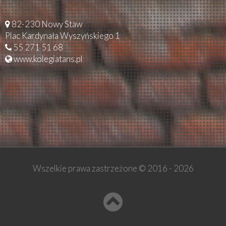
82-230 Nowy Staw
Plac Kardynała Wyszyńskiego 1
55 271 51 68
www.kolegiatans.pl
Wszelkie prawa zastrzeżone © 2016 -
2026