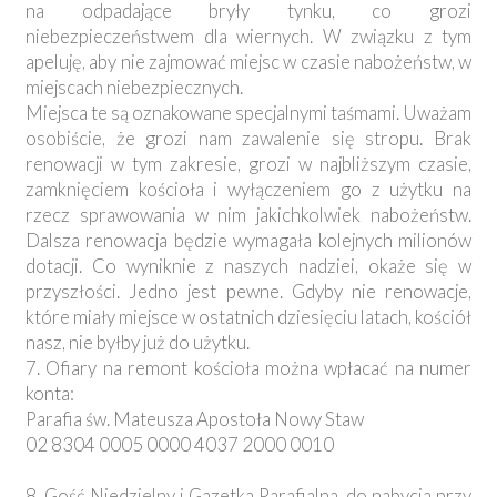
na odpadające bryły tynku, co grozi
niebezpieczeństwem dla wiernych. W związku z tym
apeluję, aby nie zajmować miejsc w czasie nabożeństw, w
miejscach niebezpiecznych.
Miejsca te są oznakowane specjalnymi taśmami. Uważam
osobiście, że grozi nam zawalenie się stropu. Brak
renowacji w tym zakresie, grozi w najbliższym czasie,
zamknięciem kościoła i wyłączeniem go z użytku na
rzecz sprawowania w nim jakichkolwiek nabożeństw.
Dalsza renowacja będzie wymagała kolejnych milionów
dotacji. Co wyniknie z naszych nadziei, okaże się w
przyszłości. Jedno jest pewne. Gdyby nie renowacje,
które miały miejsce w ostatnich dziesięciu latach, kościół
nasz, nie byłby już do użytku.
7. Ofiary na remont kościoła można wpłacać na numer
konta:
Parafia św. Mateusza Apostoła Nowy Staw
02 8304 0005 0000 4037 2000 0010
8. Gość Niedzielny i Gazetka Parafialna, do nabycia przy