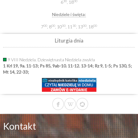
30
00
6
, 18
Niedziele i święta:
00
00
00
30
00
00
7
, 8
, 10
, 11
, 13
, 18
Liturgia dnia
9 VIII Niedziela. Dziewiętnasta Niedziela zwykła
1 Krl 19, 9a. 11-13; Ps 85, 9ab-10. 11-12. 13-14; Rz 9, 1-5; Ps 130, 5;
Mt 14, 22-33;
Kontakt