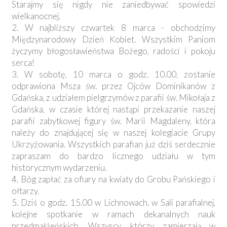
Starajmy się nigdy nie zaniedbywać spowiedzi
wielkanocnej.
2. W najbliższy czwartek 8 marca - obchodzimy
Międzynarodowy Dzień Kobiet. Wszystkim Paniom
życzymy błogosławieństwa Bożego, radości i pokoju
serca!
3. W sobotę, 10 marca o godz. 10.00, zostanie
odprawiona Msza św. przez Ojców Dominikanów z
Gdańska, z udziałem pielgrzymów z parafii św. Mikołaja z
Gdańska, w czasie której nastąpi przekazanie naszej
parafii zabytkowej figury św. Marii Magdaleny, która
należy do znajdującej się w naszej kolegiacie Grupy
Ukrzyżowania. Wszystkich parafian już dziś serdecznie
zapraszam do bardzo licznego udziału w tym
historycznym wydarzeniu.
4. Bóg zapłać za ofiary na kwiaty do Grobu Pańskiego i
ołtarzy.
5. Dziś o godz. 15.00 w Lichnowach, w Sali parafialnej,
kolejne spotkanie w ramach dekanalnych nauk
przedmałżeńskich. Wszyscy, którzy zamierzają w