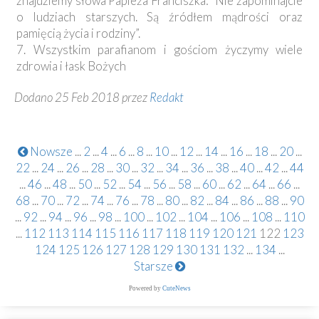
znajdziemy słowa Papieża Franciszka: ”Nie zapominajcie
o ludziach starszych. Są źródłem mądrości oraz
pamięcią życia i rodziny”.
7. Wszystkim parafianom i gościom życzymy wiele
zdrowia i łask Bożych
Dodano 25 Feb 2018 przez
Redakt
Nowsze
...
2
...
4
...
6
...
8
...
10
...
12
...
14
...
16
...
18
...
20
...
22
...
24
...
26
...
28
...
30
...
32
...
34
...
36
...
38
...
40
...
42
...
44
...
46
...
48
...
50
...
52
...
54
...
56
...
58
...
60
...
62
...
64
...
66
...
68
...
70
...
72
...
74
...
76
...
78
...
80
...
82
...
84
...
86
...
88
...
90
...
92
...
94
...
96
...
98
...
100
...
102
...
104
...
106
...
108
...
110
...
112
113
114
115
116
117
118
119
120
121
122
123
124
125
126
127
128
129
130
131
132
...
134
...
Starsze
Powered by
CuteNews