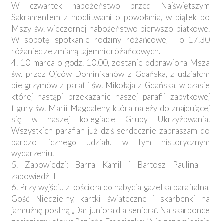
W czwartek nabożeństwo przed Najświętszym
Sakramentem z modlitwami o powołania, w piątek po
Mszy św. wieczornej nabożeństwo pierwszo piątkowe.
W sobotę spotkanie rodziny różańcowej i o 17.30
różaniec ze zmianą tajemnic różańcowych.
4. 10 marca o godz. 10.00, zostanie odprawiona Msza
św. przez Ojców Dominikanów z Gdańska, z udziałem
pielgrzymów z parafii św. Mikołaja z Gdańska, w czasie
której nastąpi przekazanie naszej parafii zabytkowej
figury św. Marii Magdaleny, która należy do znajdującej
się w naszej kolegiacie Grupy Ukrzyżowania.
Wszystkich parafian już dziś serdecznie zapraszam do
bardzo licznego udziału w tym historycznym
wydarzeniu.
5. Zapowiedzi: Barra Kamil i Bartosz Paulina –
zapowiedź II
6. Przy wyjściu z kościoła do nabycia gazetka parafialna,
Gość Niedzielny, kartki świąteczne i skarbonki na
jałmużnę postną „Dar juniora dla seniora”. Na skarbonce