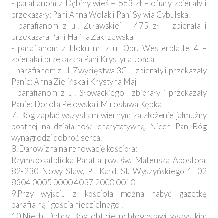
- parafianom z Dębiny wieś – 553 zł – ofiary zbierały i
przekazały: Pani Anna Wolak i Pani Sylwia Cybulska.
- parafianom z ul. Żuławskiej – 475 zł – zbierała i
przekazała Pani Halina Zakrzewska
- parafianom z bloku nr z ul Obr. Westerplatte 4 –
zbierała i przekazała Pani Krystyna Jońca
- parafianom z ul. Zwycięstwa 3C – zbierały i przekazały
Panie: Anna Zielińska i Krystyna Maj
- parafianom z ul. Słowackiego –zbierały i przekazały
Panie: Dorota Pelowska i Mirosława Kępka
7. Bóg zapłać wszystkim wiernym za złożenie jałmużny
postnej na działalność charytatywną. Niech Pan Bóg
wynagrodzi dobroć serca.
8. Darowizna na renowację kościoła:
Rzymskokatolicka Parafia p.w. św. Mateusza Apostoła,
82-230 Nowy Staw, Pl. Kard. St. Wyszyńskiego 1, 02
8304 0005 0000 4037 2000 0010
9.Przy wyjściu z kościoła można nabyć gazetkę
parafialną i gościa niedzielnego .
10.Niech Dobry Bóg obficie pobłogosławi wszystkim