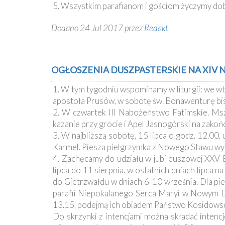
Ochrona
5. Wszystkim parafianom i gościom życzymy dob
Małoletnich
Dodano 24 Jul 2017 przez
Redakt
OGŁOSZENIA DUSZPASTERSKIE NA XIV NIE
1. W tym tygodniu wspominamy w liturgii: we wt
apostoła Prusów, w sobotę św. Bonawenturę bis
2. W czwartek III Nabożeństwo Fatimskie. Msza
kazanie przy grocie i Apel Jasnogórski na zako
3. W najbliższą sobotę, 15 lipca o godz. 12.00
Karmel. Piesza pielgrzymka z Nowego Stawu wyru
4. Zachęcamy do udziału w jubileuszowej XXV E
lipca do 11 sierpnia. w ostatnich dniach lipca 
do Gietrzwałdu w dniach 6-10 września. Dla pie
parafii Niepokalanego Serca Maryi w Nowym D
13.15, podejmą ich obiadem Państwo Kosidowscy,
Do skrzynki z intencjami można składać intencj