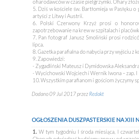
ofiarodawców w czasie pielgrzymki. Ofiary złożo
5. Dziś w kościele św. Bartłomieja w Pasłęku 
artyści z Litwy i Austrii.
6. Polski Czerwony Krzyż prosi o honorow
zapotrzebowanie na krew w szpitalach i placów
7. Pan fotograf Janusz Smoliński prosi rodzicó
lipca.
8. Gazetka parafialna do nabycia przy wyjściu z 
9. Zapowiedzi:
- Zygadliński Mateusz i Dymidowska Aleksandra 
- Wycichowski Wojciech i Wernik Iwona – zap. I
10. Wszystkim parafianom i gościom życzymy spo
Dodano 09 Jul 2017 przez
Redakt
OGŁOSZENIA DUSZPASTERSKIE NA XIII NI
1.
W tym tygodniu I środa miesiąca, I czwart
Chorych odwiedzać będziemy znowu od wrześni