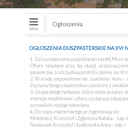
św.
i
Nabożenstwa
Ogłoszenia
Kancelaria
MENU
Galeria
OGŁOSZENIA DUSZPASTERSKIE NA XVI NIE
Dekanat
1. Dziś poświęcenie pojazdów po każdej Mszy ś
Nowy
Ofiary składane przy tej okazji, przeznaczo
Staw
pasażerów, o szczęśliwą podróż i opiekę św. Kr
Kapituła
2. W środę wspomnienie św. Joachima i Anny – r
Kolegiacka
Życzymy błogosławieństwa i pociechy z wnuków
3. Grupa pielgrzymkowa, która miała przybyć d
Duszpasterze
Intencje modlitewne i ofiary zostaną przekazan
oczywiście zostaje odwołany.
4. Do stanu małżeńskiego przygotowują się:
Polecane
Miśkiewicz Krzysztof i Zglenicka Natalia – zap. I
strony
Nowaczek Krzysztof i Szalkowska Anna – zap. I