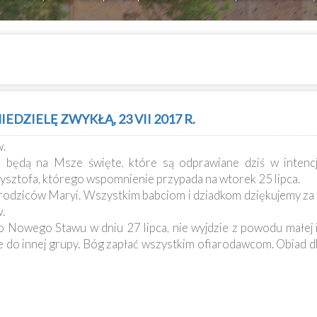
DZIELĘ ZWYKŁĄ, 23 VII 2017 R.
w.
ne będą na Msze święte, które są odprawiane dziś w intencj
zysztofa, którego wspomnienie przypada na wtorek 25 lipca.
odziców Maryi. Wszystkim babciom i dziadkom dziękujemy za ic
.
o Nowego Stawu w dniu 27 lipca, nie wyjdzie z powodu małej i
e do innej grupy. Bóg zapłać wszystkim ofiarodawcom. Obiad d
I