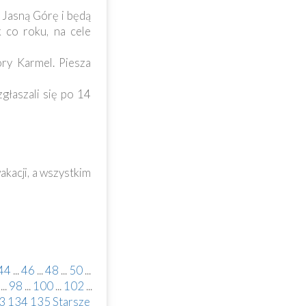
a Jasną Górę i będą
k co roku, na cele
ry Karmel. Piesza
głaszali się po 14
kacji, a wszystkim
44
...
46
...
48
...
50
...
...
98
...
100
...
102
...
3
134
135
Starsze