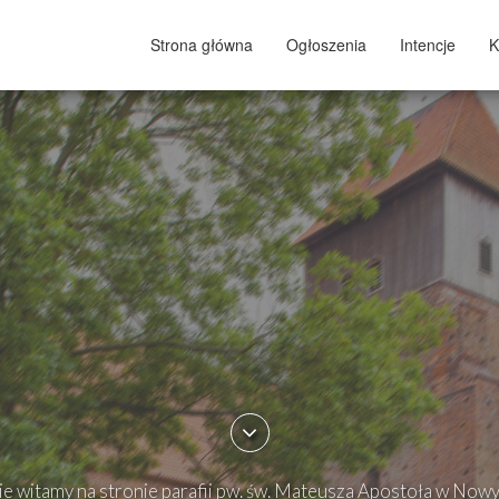
Strona główna
Ogłoszenia
Intencje
K
e witamy na stronie parafii pw. św. Mateusza Apostoła w Now