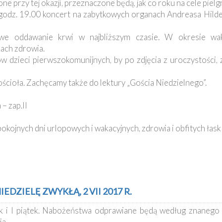
ne przy tej okazji, przeznaczone będą, jak co roku na cele pie
o godz. 19.00 koncert na zabytkowych organach Andreasa Hild
e oddawanie krwi w najbliższym czasie. W okresie waka
kach zdrowia.
w dzieci pierwszokomunijnych, by po zdjęcia z uroczystości, z
kościoła. Zachęcamy także do lektury „Gościa Niedzielnego”.
– zap.II
kojnych dni urlopowych i wakacyjnych, zdrowia i obfitych łask
EDZIELĘ ZWYKŁĄ, 2 VII 2017 R.
ek i I piątek. Nabożeństwa odprawiane będą według znanego 
a.