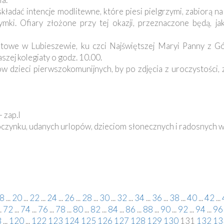
kładać intencje modlitewne, które piesi pielgrzymi, zabiorą n
mki. Ofiary złożone przy tej okazji, przeznaczone będą, ja
stowe w Lubieszewie, ku czci Najświętszej Maryi Panny z Gó
zej kolegiaty o godz. 10.00.
 dzieci pierwszokomunijnych, by po zdjęcia z uroczystości, z
 zap.I
ynku, udanych urlopów, dzieciom słonecznych i radosnych wa
8
...
20
...
22
...
24
...
26
...
28
...
30
...
32
...
34
...
36
...
38
...
40
...
42
...
.
72
...
74
...
76
...
78
...
80
...
82
...
84
...
86
...
88
...
90
...
92
...
94
...
96
8
...
120
...
122
123
124
125
126
127
128
129
130
131
132
13