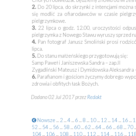
2.
Do 20 lipca, do skrzynki z intencjami można s
się modlić za ofiarodawców w czasie pielgrzy
pielgrzymkowe.
3.
22 lipca o godz. 12.00, uroczystości odpu
pielgrzymka z Nowego Stawu wyruszy sprzed nas
4.
Pan fotograf Janusz Smoliński prosi rodziców
lipca.
5.
Do stanu małżeńskiego przygotowują się:
Samp Paweł i Janiszewska Sandra – zap.II
Zygadliński Mateusz i Dymidowska Aleksandra –
6.
Parafianom i gościom życzymy dobrego wypocz
zdrowia i obfitych łask Bożych.
Dodano 02 Jul 2017 przez
Redakt
Nowsze
...
2
...
4
...
6
...
8
...
10
...
12
...
14
...
16
...
1
52
...
54
...
56
...
58
...
60
...
62
...
64
...
66
...
68
...
70
..
104
...
106
...
108
...
110
...
112
...
114
...
116
...
11