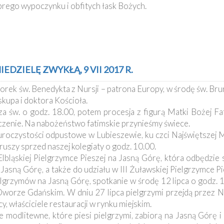
rego wypoczynku i obfitych łask Bożych.
DZIELĘ ZWYKŁĄ, 9 VII 2017 R.
orek św. Benedykta z Nursji – patrona Europy, w środę św. Br
kupa i doktora Kościoła.
 św. o godz. 18.00, potem procesja z figurą Matki Bożej Fati
ńczenie. Na nabożeństwo fatimskie przynieśmy świece.
, uroczystości odpustowe w Lubieszewie, ku czci Najświętszej 
szy sprzed naszej kolegiaty o godz. 10.00.
lbląskiej Pielgrzymce Pieszej na Jasną Górę, która odbędzie 
na Jasną Górę, a także do udziału w III Żuławskiej Pielgrzymce 
lgrzymów na Jasną Górę, spotkanie w środę 12 lipca o godz. 19
worze Gdańskim. W dniu 27 lipca pielgrzymi przejdą przez N
 właściciele restauracji w rynku miejskim.
e modlitewne, które piesi pielgrzymi, zabiorą na Jasną Górę i