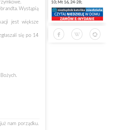
lgrzymkowe.
10; Mt 16, 24-28;
ebrandta. Wystąpią
cji jest większe
głaszali się po 14
 Bożych.
już nam porządku.