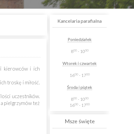
Kancelaria parafialna
Poniedziałek
00
00
8
- 10
Wtorek i czwartek
i kierowców i ich
00
00
16
- 17
h troskę i miłość.
Środa i piątek
lości uczestników.
00
00
8
- 10
la pielgrzymów też
00
00
16
- 17
Msze święte