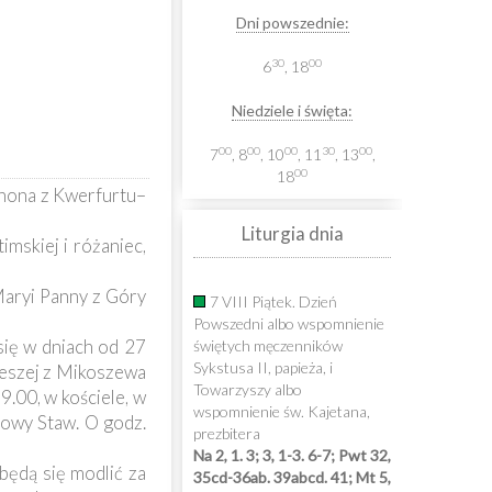
Dni powszednie:
30
00
6
, 18
Niedziele i święta:
00
00
00
30
00
7
, 8
, 10
, 11
, 13
,
00
18
unona z Kwerfurtu–
Liturgia dnia
mskiej i różaniec,
Maryi Panny z Góry
7 VIII Piątek. Dzień
Powszedni albo wspomnienie
się w dniach od 27
świętych męczenników
Sykstusa II, papieża, i
Pieszej z Mikoszewa
Towarzyszy albo
.00, w kościele, w
wspomnienie św. Kajetana,
owy Staw. O godz.
prezbitera
Na 2, 1. 3; 3, 1-3. 6-7; Pwt 32,
 będą się modlić za
35cd-36ab. 39abcd. 41; Mt 5,