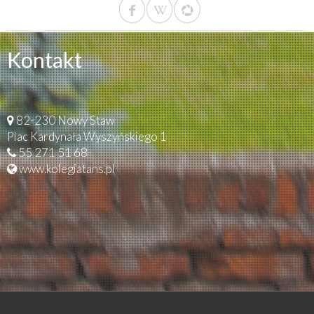
Kontakt
82-230 Nowy Staw
Plac Kardynała Wyszyńskiego 1
55 271 51 68
www.kolegiatans.pl