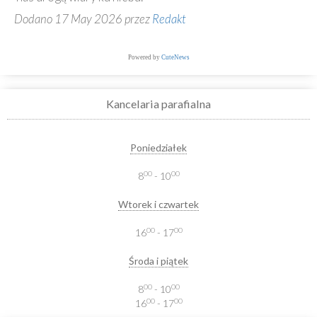
Dodano 17 May 2026 przez
Redakt
Powered by
CuteNews
Kancelaria parafialna
Poniedziałek
00
00
8
- 10
Wtorek i czwartek
00
00
16
- 17
Środa i piątek
00
00
8
- 10
00
00
16
- 17