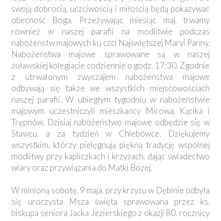
swoją dobrocią, uczciwością i miłością będą pokazywać
obecność Boga. Przeżywając miesiąc maj, trwamy
również w naszej parafii na modlitwie podczas
nabożeństw majowych ku czci Najświętszej Maryi Panny.
Nabożeństwa majowe sprawowane są w naszej
żuławskiej kolegiacie codziennie o godz. 17:30. Zgodnie
z utrwalonym zwyczajem nabożeństwa majowe
odbywają się także we wszystkich miejscowościach
naszej parafii. W ubiegłym tygodniu w nabożeństwie
majowym uczestniczyli mieszkańcy Mirowa, Kącika i
Trępnów. Dzisiaj nabożeństwo majowe odbędzie się w
Stawcu, a za tydzień w Chlebówce. Dziękujemy
wszystkim, którzy pielęgnują piękną tradycję wspólnej
modlitwy przy kapliczkach i krzyżach, dając świadectwo
wiary oraz przywiązania do Matki Bożej.
W minioną sobotę, 9 maja, przy krzyżu w Dębinie odbyła
się uroczysta Msza święta sprawowana przez ks.
biskupa seniora Jacka Jezierskiego z okazji 80. rocznicy