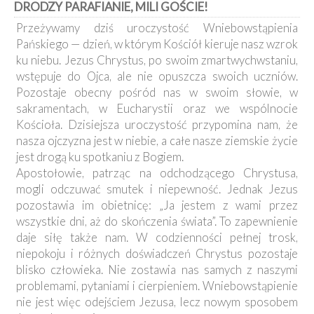
DRODZY PARAFIANIE, MILI GOŚCIE!
Kancelaria
Przeżywamy dziś uroczystość Wniebowstąpienia
Pańskiego — dzień, w którym Kościół kieruje nasz wzrok
Galeria
ku niebu. Jezus Chrystus, po swoim zmartwychwstaniu,
Dekanat
wstępuje do Ojca, ale nie opuszcza swoich uczniów.
Nowy
Staw
Pozostaje obecny pośród nas w swoim słowie, w
sakramentach, w Eucharystii oraz we wspólnocie
Kapituła
Kolegiacka
Kościoła. Dzisiejsza uroczystość przypomina nam, że
nasza ojczyzna jest w niebie, a całe nasze ziemskie życie
Duszpasterze
jest drogą ku spotkaniu z Bogiem.
Apostołowie, patrząc na odchodzącego Chrystusa,
Polecane
mogli odczuwać smutek i niepewność. Jednak Jezus
strony
pozostawia im obietnicę: „Ja jestem z wami przez
Ochrona
wszystkie dni, aż do skończenia świata”. To zapewnienie
Małoletnich
daje siłę także nam. W codzienności pełnej trosk,
niepokoju i różnych doświadczeń Chrystus pozostaje
blisko człowieka. Nie zostawia nas samych z naszymi
problemami, pytaniami i cierpieniem. Wniebowstąpienie
nie jest więc odejściem Jezusa, lecz nowym sposobem