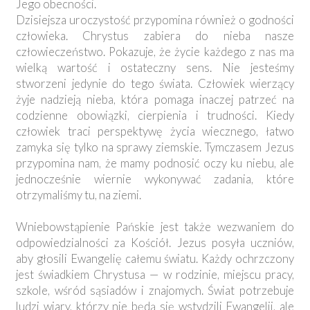
Jego obecności.
Dzisiejsza uroczystość przypomina również o godności
człowieka. Chrystus zabiera do nieba nasze
człowieczeństwo. Pokazuje, że życie każdego z nas ma
wielką wartość i ostateczny sens. Nie jesteśmy
stworzeni jedynie do tego świata. Człowiek wierzący
żyje nadzieją nieba, która pomaga inaczej patrzeć na
codzienne obowiązki, cierpienia i trudności. Kiedy
człowiek traci perspektywę życia wiecznego, łatwo
zamyka się tylko na sprawy ziemskie. Tymczasem Jezus
przypomina nam, że mamy podnosić oczy ku niebu, ale
jednocześnie wiernie wykonywać zadania, które
otrzymaliśmy tu, na ziemi.
Wniebowstąpienie Pańskie jest także wezwaniem do
odpowiedzialności za Kościół. Jezus posyła uczniów,
aby głosili Ewangelię całemu światu. Każdy ochrzczony
jest świadkiem Chrystusa — w rodzinie, miejscu pracy,
szkole, wśród sąsiadów i znajomych. Świat potrzebuje
ludzi wiary, którzy nie będą się wstydzili Ewangelii, ale