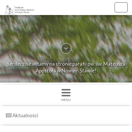
//
//
Toggl
navig
×
Strona
główna
O
Serdecznie witamy na stronie parafii pw. św. Mateusza
parafii
Apostoła w Nowym Stawie!
Ogłoszenia
Intencje
Grupy
MENU
duszpasterskie
Msze
Aktualności
św.
i
Nabożenstwa