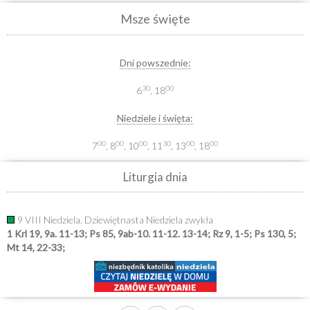
Msze święte
Dni powszednie:
30
00
6
, 18
Niedziele i święta:
00
00
00
30
00
00
7
, 8
, 10
, 11
, 13
, 18
Liturgia dnia
9 VIII Niedziela. Dziewiętnasta Niedziela zwykła
1 Krl 19, 9a. 11-13; Ps 85, 9ab-10. 11-12. 13-14; Rz 9, 1-5; Ps 130, 5;
Mt 14, 22-33;