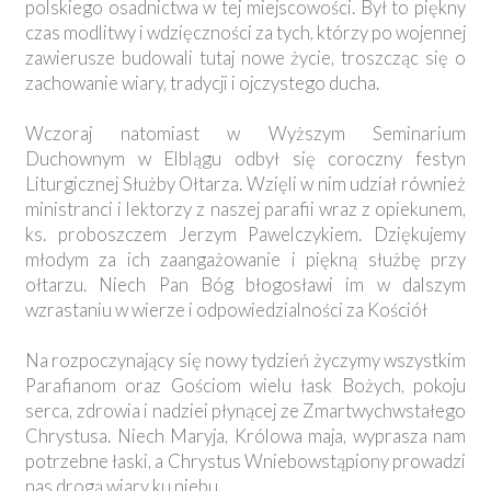
polskiego osadnictwa w tej miejscowości. Był to piękny
czas modlitwy i wdzięczności za tych, którzy po wojennej
zawierusze budowali tutaj nowe życie, troszcząc się o
zachowanie wiary, tradycji i ojczystego ducha.
Wczoraj natomiast w Wyższym Seminarium
Duchownym w Elblągu odbył się coroczny festyn
Liturgicznej Służby Ołtarza. Wzięli w nim udział również
ministranci i lektorzy z naszej parafii wraz z opiekunem,
ks. proboszczem Jerzym Pawelczykiem. Dziękujemy
młodym za ich zaangażowanie i piękną służbę przy
ołtarzu. Niech Pan Bóg błogosławi im w dalszym
wzrastaniu w wierze i odpowiedzialności za Kościół
Na rozpoczynający się nowy tydzień życzymy wszystkim
Parafianom oraz Gościom wielu łask Bożych, pokoju
serca, zdrowia i nadziei płynącej ze Zmartwychwstałego
Chrystusa. Niech Maryja, Królowa maja, wyprasza nam
potrzebne łaski, a Chrystus Wniebowstąpiony prowadzi
nas drogą wiary ku niebu.