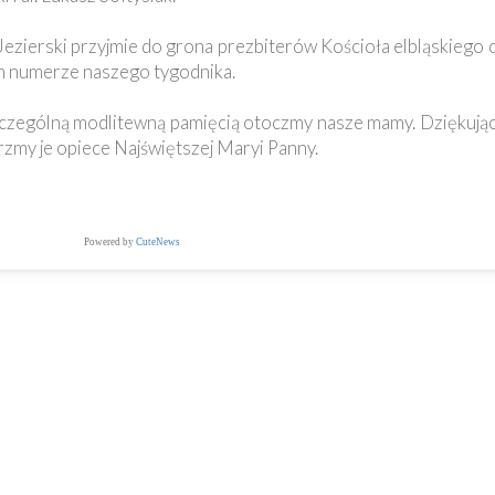
 Jezierski przyjmie do grona prezbiterów Kościoła elbląskiego
ym numerze naszego tygodnika.
czególną modlitewną pamięcią otoczmy nasze mamy. Dziękując 
rzmy je opiece Najświętszej Maryi Panny.
Powered by
CuteNews