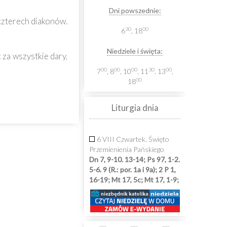
Dni powszednie:
 czterech diakonów.
30
00
6
, 18
Niedziele i święta:
za wszystkie dary,
00
00
00
30
00
7
, 8
, 10
, 11
, 13
,
00
18
Liturgia dnia
6 VIII Czwartek. Święto
Przemienienia Pańskiego
Dn 7, 9-10. 13-14; Ps 97, 1-2.
5-6. 9 (R.: por. 1a i 9a); 2 P 1,
16-19; Mt 17, 5c; Mt 17, 1-9;