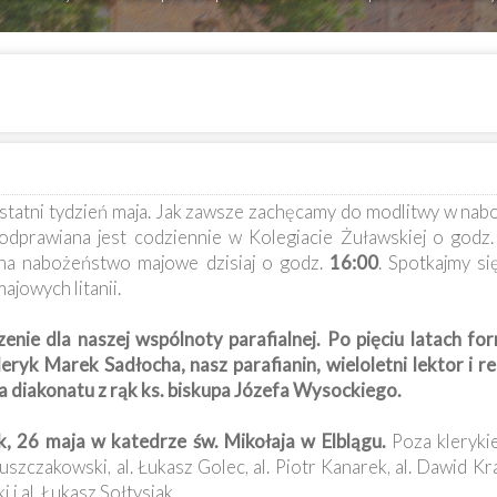
tatni tydzień maja. Jak zawsze zachęcamy do modlitwy w nab
 odprawiana jest codziennie w Kolegiacie Żuławskiej o godz
na nabożeństwo majowe dzisiaj o godz.
16:00
. Spotkajmy si
jowych litanii.
nie dla naszej wspólnoty parafialnej. Po pięciu latach f
eryk Marek Sadłocha, nasz parafianin, wieloletni lektor i 
a diakonatu z rąk ks. biskupa Józefa Wysockiego.
k, 26 maja w katedrze św. Mikołaja w Elblągu.
Poza kleryk
zczakowski, al. Łukasz Golec, al. Piotr Kanarek, al. Dawid Kr
 i al. Łukasz Sołtysiak.