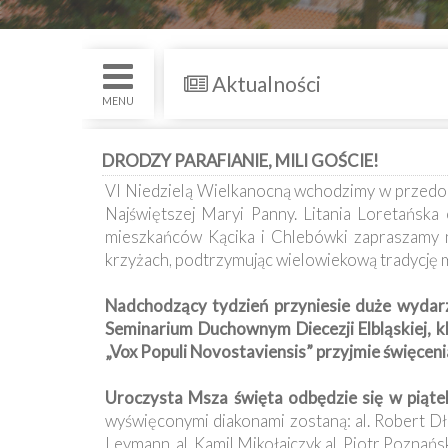
św.
i
Nabożenstwa
Aktualności
Kancelaria
MENU
Galeria
DRODZY PARAFIANIE, MILI GOŚCIE!
VI Niedzielą Wielkanocną wchodzimy w przedos
Dekanat
Najświętszej Maryi Panny. Litania Loretańska
Nowy
Staw
mieszkańców Kącika i Chlebówki zapraszamy 
krzyżach, podtrzymując wielowiekową tradycję ma
Kapituła
Kolegiacka
Nadchodzący tydzień przyniesie duże wydarze
Seminarium Duchownym Diecezji Elbląskiej, kl
Duszpasterze
„Vox Populi Novostaviensis” przyjmie święceni
Polecane
Uroczysta Msza święta odbędzie się w piąte
strony
wyświęconymi diakonami zostaną: al. Robert Dłus
Leymann, al. Kamil Mikołajczyk al. Piotr Poznański