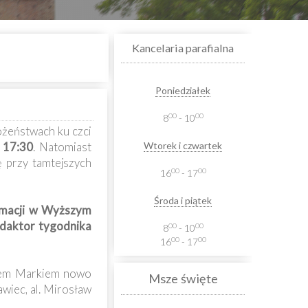
Kancelaria parafialna
Poniedziałek
00
00
8
- 10
ożeństwach ku czci
.
17:30
. Natomiast
Wtorek i czwartek
ę przy tamtejszych
00
00
16
- 17
Środa i piątek
ormacji w Wyższym
redaktor tygodnika
00
00
8
- 10
00
00
16
- 17
iem Markiem nowo
Msze święte
awiec, al. Mirosław