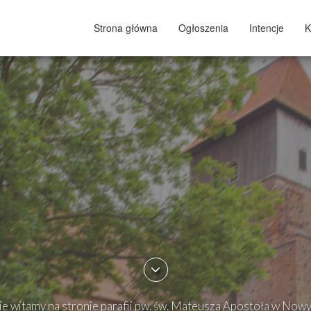
Strona główna
Ogłoszenia
Intencje
K
e witamy na stronie parafii pw. św. Mateusza Apostoła w Now