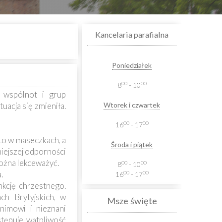
Kancelaria parafialna
Poniedziałek
00
00
8
- 10
ć wspólnot i grup
uacja się zmieniła.
Wtorek i czwartek
00
00
16
- 17
to w maseczkach, a
Środa i piątek
iejszej odporności
można lekceważyć.
00
00
8
- 10
.
00
00
16
- 17
nkcję chrzestnego.
ch Brytyjskich, w
Msze święte
nimowi i nieznani
stępuje wątpliwość