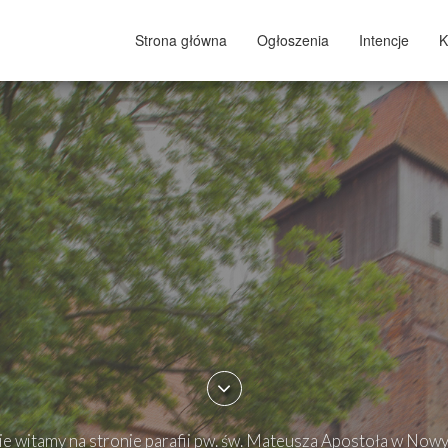
Strona główna
Ogłoszenia
Intencje
K
e witamy na stronie parafii pw. św. Mateusza Apostoła w Now