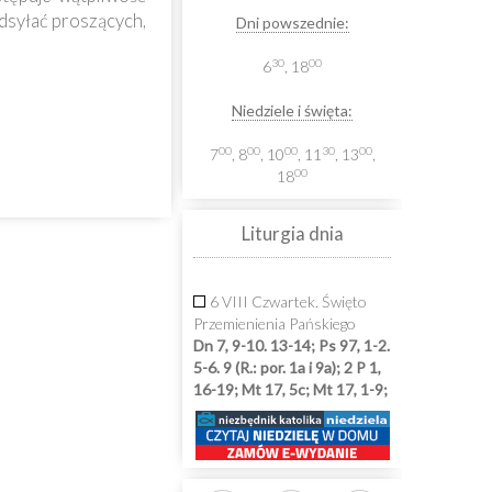
dsyłać proszących,
Dni powszednie:
30
00
6
, 18
Niedziele i święta:
00
00
00
30
00
7
, 8
, 10
, 11
, 13
,
00
18
Liturgia dnia
6 VIII Czwartek. Święto
Przemienienia Pańskiego
Dn 7, 9-10. 13-14; Ps 97, 1-2.
5-6. 9 (R.: por. 1a i 9a); 2 P 1,
16-19; Mt 17, 5c; Mt 17, 1-9;