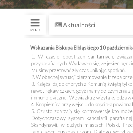
św.
i
Nabożenstwa
Aktualności
Kancelaria
MENU
Galeria
Wskazania Biskupa Elbląskiego 10 październi
1. W czasie obostrzeń sanitarnych, związan
Dekanat
przyparafialnych. Wydawało się, że jesień będzi
Nowy
Staw
Musimy przetrwać zły czas unikając spotkań.
2. W obecnej sytuacji bierzmowanie trzeba prze
Kapituła
3. Księża idą do chorych z Komunią świętą tylk
Kolegiacka
nawet rękawiczkach, gdyż mamy do czynienia z g
immunologicznej. W związku z wizytą księdza w 
Duszpasterze
4. Kropielnica przy wejściu do kościoła powinn
5. Często zdarzają się kontrowersje kto może
Polecane
Dotychczasowy system kancelarii parafialn
strony
Skandynawii, w dużych miastach Polski. Prze
tamtejszym duszpasterzom. Dlatego weryfikacj