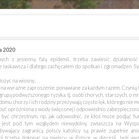
ka 2020
ych z jesienną falą epidemii, trzeba zawiesić działalnoś
e łaskawsza i dlatego zachęcałem do spotkań i zgromadzeń. Syt
łożyć na wiosnę.
o na wyraźne zaproszenie, ponawiane za każdym razem. Czynią 
rupą podwyższonego ryzyka, tj. osób chorych, starszych, o mn
domu chorzy i ich rodziny przeżywają często lęk, którego nie 
a być opróżniona z wody święconej i odpowiednio zabezpieczona
 być chrzestnym, np. jak udowodnić, że ktoś może podjąć fu
ej jest pod tym względem niewydolny, zwłaszcza na Wyspa
bywający zagranicą polscy katolicy są prawie zupełnie ano
i trzeba dokonać na miejscu, w Polsce, w diecezji. Jeśli wy