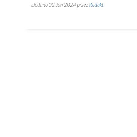
Dodano 02 Jan 2024 przez
Redakt
Kontakt
82-230 Nowy Staw
Plac Kardynała Wyszyńskiego 1
55 271 51 68
www.kolegiatans.pl