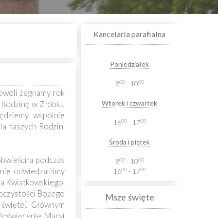
Kancelaria parafialna
Poniedziałek
00
00
8
- 10
 Powoli żegnamy rok
ą Rodzinę w Żłóbku
Wtorek i czwartek
będziemy wspólnie
00
00
16
- 17
la naszych Rodzin,
Środa i piątek
obwieściła podczas
00
00
8
- 10
nie odwiedzaliśmy
00
00
16
- 17
ka Kwiatkowskiego.
roczystości Bożego
Msze święte
 świętej. Głównym
 Poświęcenie Maryi