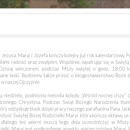
– Jezusa, Maryi i Józefa kończy kolejny już rok kalendarzowy.
ilami radości oraz zwątpień. Wspólnie, wpatrując się w Święt
Dzisiaj wieczorem, podczas Mszy świętej o godz. 18:00 
mane łaski. Będziemy także prosić o błogosławieństwo Boże d
 w naszej Ojczyźnie.
niedzielę, podniosła melodia kolędy „Wśród nocnej ciszy” 
odzonego Chrystysa. Podczas Świąt Bożego Narodzenia tłum
óry odzyskuje blask dzięki pracy naszego parafianina Pana Jac
tość Świętej Bożej Rodzicielki Maryi, która kończy oktawę u
, dlatego też wierni muszą tego dnia uczestniczyć w Mszy
cielki Maryi jest podkreślenie aspektu macierzyństwa Maryi.