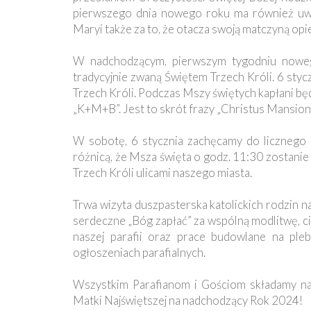
Ochrona
pierwszego dnia nowego roku ma również uwyp
Małoletnich
Maryi także za to, że otacza swoją matczyną opi
W nadchodzącym, pierwszym tygodniu noweg
tradycyjnie zwaną Świętem Trzech Króli. 6 stycz
Trzech Króli. Podczas Mszy świętych kapłani bę
„K+M+B”. Jest to skrót frazy „Christus Mansio
W sobotę, 6 stycznia zachęcamy do licznego
różnicą, że Msza święta o godz. 11:30 zostani
Trzech Króli ulicami naszego miasta.
Trwa wizyta duszpasterska katolickich rodzin n
serdeczne „Bóg zapłać” za wspólną modlitwę, c
naszej parafii oraz prace budowlane na pleb
ogłoszeniach parafialnych.
Wszystkim Parafianom i Gościom składamy naj
Matki Najświętszej na nadchodzący Rok 2024!