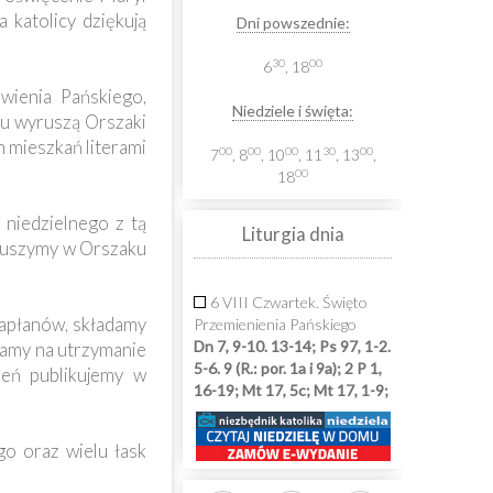
katolicy dziękują
Dni powszednie:
30
00
6
, 18
ienia Pańskiego,
Niedziele i święta:
aju wyruszą Orszaki
h mieszkań literami
00
00
00
30
00
7
, 8
, 10
, 11
, 13
,
00
18
niedzielnego z tą
Liturgia dnia
yruszymy w Orszaku
6 VIII Czwartek. Święto
kapłanów, składamy
Przemienienia Pańskiego
Dn 7, 9-10. 13-14; Ps 97, 1-2.
zamy na utrzymanie
5-6. 9 (R.: por. 1a i 9a); 2 P 1,
ień publikujemy w
16-19; Mt 17, 5c; Mt 17, 1-9;
o oraz wielu łask