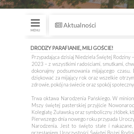
św.
i
Nabożenstwa
Aktualności
Kancelaria
MENU
Galeria
DRODZY PARAFIANIE, MILI GOŚCIE!
Przypadająca dzisiaj Niedziela Świętej Rodziny 
Dekanat
2023 – z wszystkimi radościami, smutkami, chw
Nowy
Staw
dokonajmy podsumowania mijającego czasu. 
dziękować za mijający rok oraz wszelkie otrzy
Kapituła
zdrowie, pokój na świecie oraz spokój społeczny
Kolegiacka
Trwa oktawa Narodzenia Pańskiego. W minioną 
Duszpasterze
Mszy świętej pasterskiej przyjście Nowonar
Kolegiatę Żuławską oraz symboliczny żłóbek, kt
Polecane
Pierwszego dnia nowego roku przypada Uroczys
strony
Narodzenia. Jest to święto stałe i nakazane
przesłaniem Uroczystości Świętej Bożej Rodzi