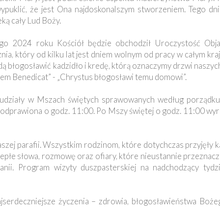
uklić, że jest Ona najdoskonalszym stworzeniem. Tego dnia 
eką cały Lud Boży.
o 2024 roku Kościół będzie obchodził Uroczystość Objaw
nia, który od kilku lat jest dniem wolnym od pracy w całym kr
dą błogosławić kadzidło i kredę, którą oznaczymy drzwi naszyc
nem Benedicat” - „Chrystus błogosławi temu domowi”.
 udziały w Mszach świętych sprawowanych według porządku 
e odprawiona o godz. 11:00. Po Mszy świętej o godz. 11:00 w
aszej parafii. Wszystkim rodzinom, które dotychczas przyjęły 
iepłe słowa, rozmowę oraz ofiary, które nieustannie przeznac
anii. Program wizyty duszpasterskiej na nadchodzący tydz
serdeczniejsze życzenia – zdrowia, błogosławieństwa Bożeg