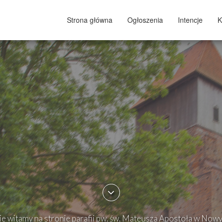
Strona główna
Ogłoszenia
Intencje
K
e witamy na stronie parafii pw. św. Mateusza Apostoła w Now