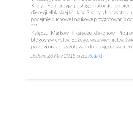
Ochrona
Kleryk Piotr przyjął posługę diakonatu po pięci
Małoletnich
diecezji elbląskiej ks. Jana Styrny. Uroczystoś
podejmie duchowe i naukowe przygotowania do p
***
Księdzu Markowi i księdzu diakonowi Piotro
błogosławieństwa Bożego, wstawiennictwa święt
posługi oraz przygotowań do przyjęcia święceń 
Dodano 26 May 2018 przez
Redakt