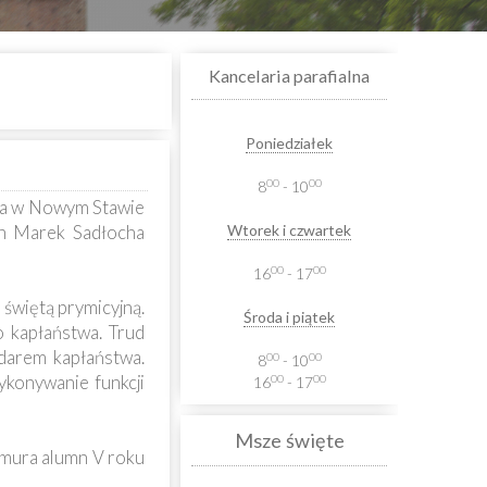
Kancelaria parafialna
Poniedziałek
00
00
8
- 10
oła w Nowym Stawie
kon Marek Sadłocha
Wtorek i czwartek
00
00
16
- 17
świętą prymicyjną.
Środa i piątek
o kapłaństwa. Trud
darem kapłaństwa.
00
00
8
- 10
ykonywanie funkcji
00
00
16
- 17
Msze święte
hmura alumn V roku