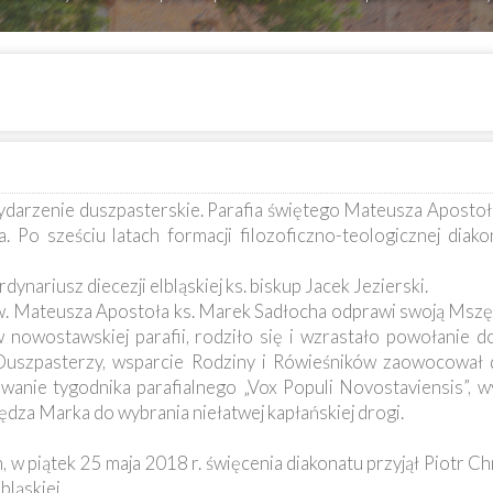
wydarzenie duszpasterskie. Parafia świętego Mateusza Apost
a. Po sześciu latach formacji filozoficzno-teologicznej dia
ynariusz diecezji elbląskiej ks. biskup Jacek Jezierski.
św. Mateusza Apostoła ks. Marek Sadłocha odprawi swoją Mszę 
 nowostawskiej parafii, rodziło się i wzrastało powołanie d
szpasterzy, wsparcie Rodziny i Rówieśników zaowocował 
owanie tygodnika parafialnego „Vox Populi Novostaviensis”, w
ędza Marka do wybrania niełatwej kapłańskiej drogi.
 w piątek 25 maja 2018 r. święcenia diakonatu przyjął Piotr C
ląskiej.