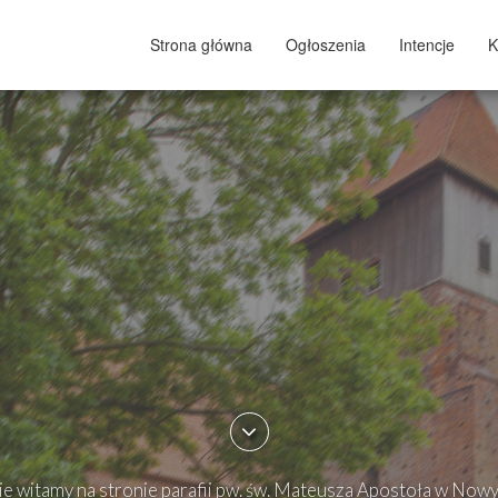
Strona główna
Ogłoszenia
Intencje
K
e witamy na stronie parafii pw. św. Mateusza Apostoła w Now