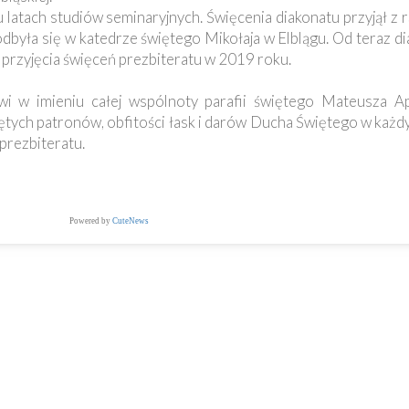
u latach studiów seminaryjnych. Święcenia diakonatu przyjął z 
ć odbyła się w katedrze świętego Mikołaja w Elblągu. Od teraz 
rzyjęcia święceń prezbiteratu w 2019 roku.
wi w imieniu całej wspólnoty parafii świętego Mateusza A
ych patronów, obfitości łask i darów Ducha Świętego w każdy
prezbiteratu.
Powered by
CuteNews