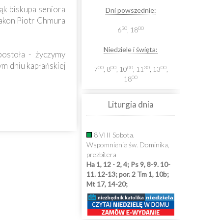
rąk biskupa seniora
Dni powszednie:
diakon Piotr Chmura
30
00
6
, 18
Niedziele i święta:
postoła - życzymy
m dniu kapłańskiej
00
00
00
30
00
7
, 8
, 10
, 11
, 13
,
00
18
Liturgia dnia
8 VIII Sobota.
Wspomnienie św. Dominika,
prezbitera
Ha 1, 12 - 2, 4; Ps 9, 8-9. 10-
11. 12-13; por. 2 Tm 1, 10b;
Mt 17, 14-20;