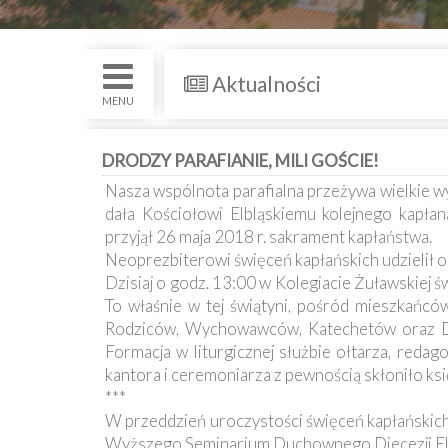
św.
i
Nabożenstwa
Aktualności
Kancelaria
MENU
Galeria
DRODZY PARAFIANIE, MILI GOŚCIE!
Nasza wspólnota parafialna przeżywa wielkie 
Dekanat
dała Kościołowi Elbląskiemu kolejnego kapłan
Nowy
Staw
przyjął 26 maja 2018 r. sakrament kapłaństwa.
Neoprezbiterowi święceń kapłańskich udzielił ord
Kapituła
Dzisiaj o godz. 13:00 w Kolegiacie Żuławskiej 
Kolegiacka
To właśnie w tej świątyni, pośród mieszkańców
Rodziców, Wychowawców, Katechetów oraz Du
Duszpasterze
Formacja w liturgicznej służbie ołtarza, redag
kantora i ceremoniarza z pewnością skłoniło ksi
Polecane
***
strony
W przeddzień uroczystości święceń kapłańskich,
Wyższego Seminarium Duchownego Diecezji Elb