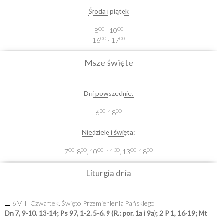
Środa i piątek
00
00
8
- 10
00
00
16
- 17
Msze święte
Dni powszednie:
30
00
6
, 18
Niedziele i święta:
00
00
00
30
00
00
7
, 8
, 10
, 11
, 13
, 18
Liturgia dnia
6 VIII Czwartek. Święto Przemienienia Pańskiego
Dn 7, 9-10. 13-14; Ps 97, 1-2. 5-6. 9 (R.: por. 1a i 9a); 2 P 1, 16-19; Mt