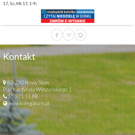
17, 5c; Mt 17, 1-9;
Kontakt
82-230 Nowy Staw
Plac Kardynała Wyszyńskiego 1
55 271 51 68
www.kolegiatans.pl