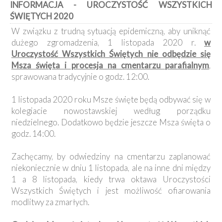
INFORMACJA - UROCZYSTOŚĆ WSZYSTKICH
Kancelaria
ŚWIĘTYCH 2020
W związku z trudną sytuacją epidemiczną, aby uniknąć
Galeria
dużego zgromadzenia, 1 listopada 2020 r.
w
Dekanat
Uroczystość Wszystkich Świętych nie odbędzie się
Nowy
Staw
Msza święta i procesja na cmentarzu parafialnym
,
sprawowana tradycyjnie o godz. 12:00.
Kapituła
Kolegiacka
1 listopada 2020 roku Msze święte będą odbywać się w
Duszpasterze
kolegiacie nowostawskiej według porządku
niedzielnego. Dodatkowo będzie jeszcze Msza święta o
Polecane
godz. 14:00.
strony
Ochrona
Zachęcamy, by odwiedziny na cmentarzu zaplanować
Małoletnich
niekoniecznie w dniu 1 listopada, ale na inne dni między
1 a 8 listopada, kiedy trwa oktawa Uroczystości
Wszystkich Świętych i jest możliwość ofiarowania
modlitwy za zmarłych.