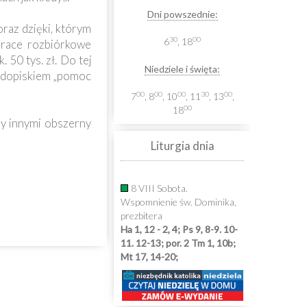
Dni powszednie:
raz dzięki, którym
30
00
6
, 18
prace rozbiórkowe
 50 tys. zł. Do tej
Niedziele i święta:
z dopiskiem „pomoc
00
00
00
30
00
7
, 8
, 10
, 11
, 13
,
00
18
zy innymi obszerny
Liturgia dnia
8 VIII Sobota.
Wspomnienie św. Dominika,
prezbitera
Ha 1, 12 - 2, 4; Ps 9, 8-9. 10-
11. 12-13; por. 2 Tm 1, 10b;
Mt 17, 14-20;