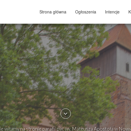
Strona główna
Ogłoszenia
Intencje
K
e witamy na stronie parafii pw. św. Mateusza Apostoła w Now