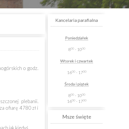
Kancelaria parafialna
Poniedziałek
00
00
8
- 10
Wtorek i czwartek
nogórskich o godz.
00
00
16
- 17
Środa i piątek
00
00
8
- 10
zczonej plebanii.
00
00
16
- 17
a ofiarę 4780 zł i
Msze święte
ach jak kiedyś.