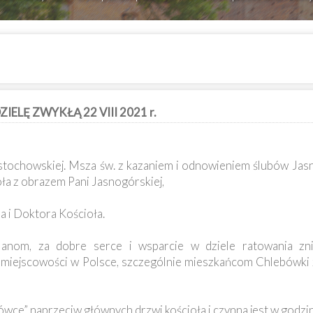
ELĘ ZWYKŁĄ 22 VIII 2021 r.
stochowskiej. Msza św. z kazaniem i odnowieniem ślubów Jas
oła z obrazem Pani Jasnogórskiej,
a i Doktora Kościoła.
anom, za dobre serce i wsparcie w dziele ratowania znis
 miejscowości w Polsce, szczególnie mieszkańcom Chlebówki z
tówce” naprzeciw głównych drzwi kościoła i czynna jest w godzin