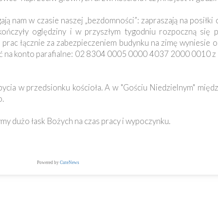
ą nam w czasie naszej „bezdomności”: zapraszają na posiłki o
ończyły oględziny i w przyszłym tygodniu rozpoczną się 
 prac łącznie za zabezpieczeniem budynku na zimę wyniesie ok.
ać na konto parafialne: 02 8304 0005 0000 4037 2000 0010 
abycia w przedsionku kościoła. A w "Gościu Niedzielnym" międ
o.
my dużo łask Bożych na czas pracy i wypoczynku.
Powered by
CuteNews