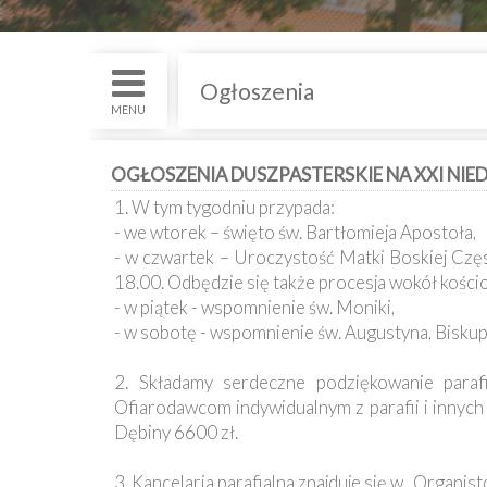
św.
i
Nabożenstwa
Ogłoszenia
Kancelaria
MENU
Galeria
OGŁOSZENIA DUSZPASTERSKIE NA XXI NIEDZI
1. W tym tygodniu przypada:
Dekanat
- we wtorek – święto św. Bartłomieja Apostoła,
Nowy
Staw
- w czwartek – Uroczystość Matki Boskiej Czę
18.00. Odbędzie się także procesja wokół kości
Kapituła
- w piątek - wspomnienie św. Moniki,
Kolegiacka
- w sobotę - wspomnienie św. Augustyna, Biskup
Duszpasterze
2. Składamy serdeczne podziękowanie parafi
Ofiarodawcom indywidualnym z parafii i innych
Polecane
Dębiny 6600 zł.
strony
3. Kancelaria parafialna znajduje się w „Organis