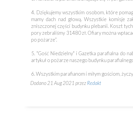
Ochrona
Małoletnich
4. Dziękujemy wszystkim osobom, które pomagaj
mamy dach nad głową. Wszystkie komisje zak
zniszczonej części budynku plebanii. Koszt tych
pory zebraliśmy 31480 zł. Ofiary można wpłac
po pożarze”.
5. "Gość Niedzielny" i Gazetka parafialna do n
artykuł o pożarze naszego budynku parafialneg
6. Wszystkim parafianom i miłym gościom, życzy
Dodano 21 Aug 2021 przez
Redakt