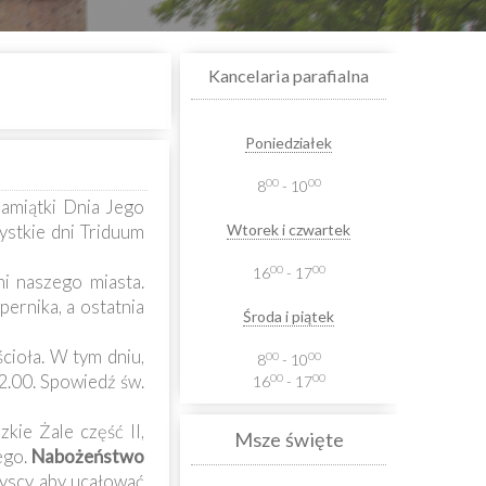
Kancelaria parafialna
Poniedziałek
00
00
8
- 10
amiątki Dnia Jego
ystkie dni Triduum
Wtorek i czwartek
00
00
16
- 17
i naszego miasta.
pernika, a ostatnia
Środa i piątek
cioła. W tym dniu,
00
00
8
- 10
22.00. Spowiedź św.
00
00
16
- 17
ie Żale część II,
Msze święte
ego.
Nabożeństwo
yscy, aby ucałować