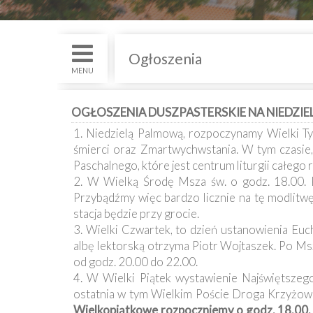
św.
i
Nabożenstwa
Ogłoszenia
Kancelaria
MENU
Galeria
OGŁOSZENIA DUSZPASTERSKIE NA NIEDZIELĘ 
1. Niedzielą Palmową, rozpoczynamy Wielki T
Dekanat
śmierci oraz Zmartwychwstania. W tym czasie,
Nowy
Staw
Paschalnego, które jest centrum liturgii całego 
2. W Wielką Środę Msza św. o godz. 18.00. 
Kapituła
Przybądźmy więc bardzo licznie na tę modlitwę. 
Kolegiacka
stacja będzie przy grocie.
3. Wielki Czwartek, to dzień ustanowienia Euc
Duszpasterze
albę lektorską otrzyma Piotr Wojtaszek. Po Msz
od godz. 20.00 do 22.00.
Polecane
4. W Wielki Piątek wystawienie Najświętszeg
strony
ostatnia w tym Wielkim Poście Droga Krzyżowa
Wielkopiątkowe rozpoczniemy o godz. 18.00.