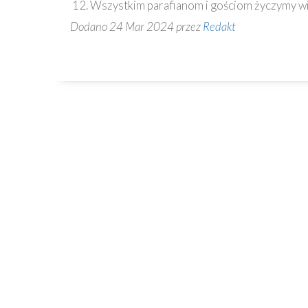
12. Wszystkim parafianom i gościom życzymy wie
Dodano 24 Mar 2024 przez
Redakt
Kontakt
82-230 Nowy Staw
Plac Kardynała Wyszyńskiego 1
55 271 51 68
www.kolegiatans.pl