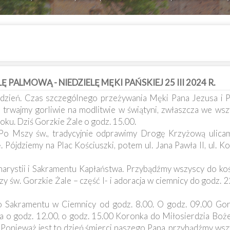
PALMOWĄ - NIEDZIELĘ MĘKI PAŃSKIEJ 25 III 2024 R.
ydzień. Czas szczególnego przeżywania Męki Pana Jezusa i P
 trwajmy gorliwie na modlitwie w świątyni, zwłaszcza we wsz
roku. Dziś Gorzkie Żale o godz. 15.00.
Po Mszy św., tradycyjnie odprawimy Drogę Krzyżową ulicam
Pójdziemy na Plac Kościuszki, potem ul. Jana Pawła II, ul. Ko
harystii i Sakramentu Kapłaństwa. Przybądźmy wszyscy do koś
y św. Gorzkie Żale – część I- i adoracja w ciemnicy do godz. 
o Sakramentu w Ciemnicy od godz. 8.00. O godz. 09.00 Gorzk
 o godz. 12.00, o godz. 15.00 Koronka do Miłosierdzia Boż
Ponieważ jest to dzień śmierci naszego Pana, przybądźmy wsz