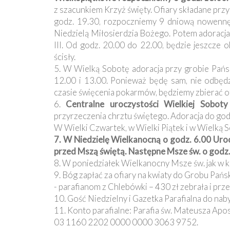
Ochrona
z szacunkiem Krzyż święty. Ofiary składane prz
Małoletnich
godz. 19.30, rozpoczniemy 9 dniową nowennę
Niedzielą Miłosierdzia Bożego. Potem adoracja 
III. Od godz. 20.00 do 22.00, będzie jeszcze 
ścisły.
5. W Wielką Sobotę adoracja przy grobie Pańs
12.00 i 13.00. Ponieważ będę sam, nie odbęd
czasie święcenia pokarmów, będziemy zbierać o
6.
Centralne uroczystości Wielkiej Soboty 
przyrzeczenia chrztu świętego. Adoracja do god
W Wielki Czwartek, w Wielki Piątek i w Wielką S
7. W Niedzielę Wielkanocną o godz. 6.00 Uroc
przed Mszą świętą. Następne Msze św. o godz. 
8. W poniedziałek Wielkanocny Msze św. jak w każ
9. Bóg zapłać za ofiary na kwiaty do Grobu Pańs
- parafianom z Chlebówki – 430 zł zebrała i prze
10. Gość Niedzielny i Gazetka Parafialna do nab
11. Konto parafialne: Parafia św. Mateusza 
03 1160 2202 0000 0000 3063 9752.