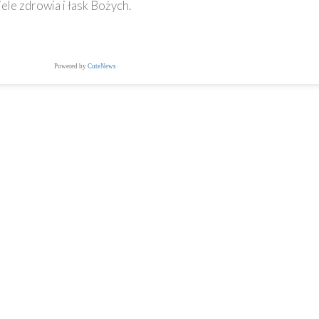
le zdrowia i łask Bożych.
Powered by
CuteNews