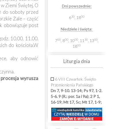
w Ziemi Świętej. O
Dni powszednie:
ż do soboty przed
30
00
6
, 18
rzkie Żale – część
ek obowiązuje post
Niedziele i święta:
odz. 10.00, 11.00,
00
00
00
30
00
7
, 8
, 10
, 11
, 13
,
ich do kościoła.W
00
18
ece, aby odnowić
Liturgia dnia
czynna.
e procesja wyrusza
6 VIII Czwartek. Święto
Przemienienia Pańskiego
Dn 7, 9-10. 13-14; Ps 97, 1-2.
5-6. 9 (R.: por. 1a i 9a); 2 P 1,
16-19; Mt 17, 5c; Mt 17, 1-9;