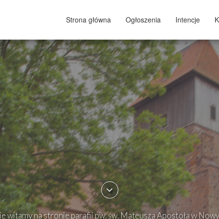
Strona główna
Ogłoszenia
Intencje
K
e witamy na stronie parafii pw. św. Mateusza Apostoła w Now