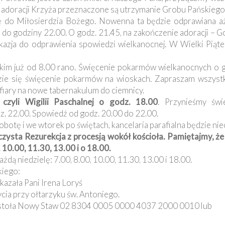
y adoracji Krzyża przeznaczone są utrzymanie Grobu Pańskiego 
 do Miłosierdzia Bożego. Nowenna ta będzie odprawiana a
do godziny 22.00. O godz. 21.45, na zakończenie adoracji – Go
okazja do odprawienia spowiedzi wielkanocnej. W Wielki Piąt
kim już od 8.00 rano. Święcenie pokarmów wielkanocnych o g
zie się święcenie pokarmów na wioskach. Zapraszam wszystk
fiary na nowe tabernakulum do ciemnicy.
czyli Wigilii Paschalnej o godz. 18.00
. Przynieśmy świ
z. 22.00. Spowiedź od godz. 20.00 do 22.00.
obotę i we wtorek po świętach, kancelaria parafialna będzie nie
zysta Rezurekcja z procesją wokół kościoła. Pamiętajmy, ż
10.00, 11.30, 13.00 i o 18.00.
dą niedzielę: 7.00, 8.00, 10.00, 11.30, 13.00 i 18.00.
kiego:
kazała Pani Irena Loryś
ycia przy ołtarzyku św. Antoniego.
Apostoła Nowy Staw 02 8304 0005 0000 4037 2000 0010 lub