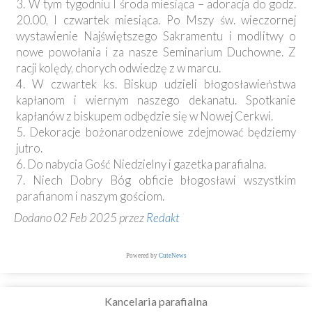
3. W tym tygodniu I środa miesiąca – adoracja do godz.
20.00, I czwartek miesiąca. Po Mszy św. wieczornej
wystawienie Najświętszego Sakramentu i modlitwy o
nowe powołania i za nasze Seminarium Duchowne. Z
racji kolędy, chorych odwiedzę z w marcu.
4. W czwartek ks. Biskup udzieli błogosławieństwa
kapłanom i wiernym naszego dekanatu. Spotkanie
kapłanów z biskupem odbędzie się w Nowej Cerkwi.
5. Dekoracje bożonarodzeniowe zdejmować będziemy
jutro.
6. Do nabycia Gość Niedzielny i gazetka parafialna.
7. Niech Dobry Bóg obficie błogosławi wszystkim
parafianom i naszym gościom.
Dodano 02 Feb 2025 przez
Redakt
Powered by
CuteNews
Kancelaria parafialna