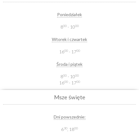
Poniedziałek
00
00
8
- 10
Wtorek i czwartek
00
00
16
- 17
Środa i piątek
00
00
8
- 10
00
00
16
- 17
Msze święte
Dni powszednie:
30
00
6
, 18