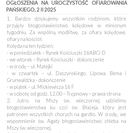
OGŁOSZENIA NA UROCZYSTOŚĆ OFIAROWANIA
Kancelaria
PAŃSKIEGO, 2 II 2025
1. Bardzo dziękujemy wszystkim rodzinom, które
Galeria
przyjęły błogosławieństwo kolędowe w minionym
Dekanat
tygodniu. Za wspólną modlitwę, za ofiary kolędowe,
Nowy
Staw
ofiary na kościół.
Kolęda na ten tydzień:
Kapituła
Kolegiacka
- w poniedziałek – Rynek Kościuszki 16ABCi D
- we wtorek – Rynek Kościuszki - dokończenie
Duszpasterze
- w środę – ul. Matejki
- w czwartek – ul. Daszyńskiego, Lipowa, Bema i
Polecane
Grunwaldzka - dokończenie
strony
- w piątek – ul. Mickiewicza 16 F
Ochrona
- w sobotę od godz. 12.00 – Trępnowy – prawa strona
Małoletnich
2. Jutro, na Mszy św. wieczornej, udzielimy
błogosławieństwa ku czci św. Błażeja, który jest
patronem wszystkich chorych na gardło. W środę, we
wspomnienie św. Agaty błogosławieństwo chleba na
Mszy św. wieczornej.