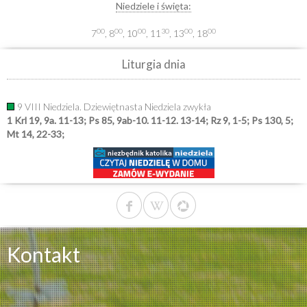
Niedziele i święta:
00
00
00
30
00
00
7
, 8
, 10
, 11
, 13
, 18
Liturgia dnia
9 VIII Niedziela. Dziewiętnasta Niedziela zwykła
1 Krl 19, 9a. 11-13; Ps 85, 9ab-10. 11-12. 13-14; Rz 9, 1-5; Ps 130, 5;
Mt 14, 22-33;
Kontakt