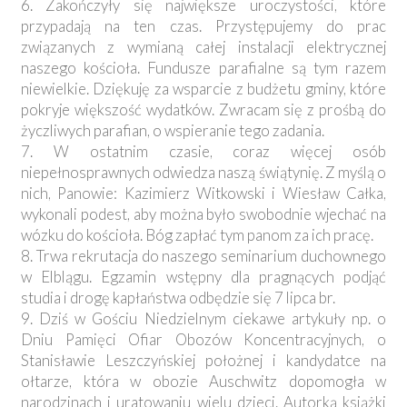
6. Zakończyły się największe uroczystości, które
przypadają na ten czas. Przystępujemy do prac
związanych z wymianą całej instalacji elektrycznej
naszego kościoła. Fundusze parafialne są tym razem
niewielkie. Dziękuję za wsparcie z budżetu gminy, które
pokryje większość wydatków. Zwracam się z prośbą do
życzliwych parafian, o wspieranie tego zadania.
7. W ostatnim czasie, coraz więcej osób
niepełnosprawnych odwiedza naszą świątynię. Z myślą o
nich, Panowie: Kazimierz Witkowski i Wiesław Całka,
wykonali podest, aby można było swobodnie wjechać na
wózku do kościoła. Bóg zapłać tym panom za ich pracę.
8. Trwa rekrutacja do naszego seminarium duchownego
w Elblągu. Egzamin wstępny dla pragnących podjąć
studia i drogę kapłaństwa odbędzie się 7 lipca br.
9. Dziś w Gościu Niedzielnym ciekawe artykuły np. o
Dniu Pamięci Ofiar Obozów Koncentracyjnych, o
Stanisławie Leszczyńskiej położnej i kandydatce na
ołtarze, która w obozie Auschwitz dopomogła w
narodzinach i uratowaniu wielu dzieci. Autorką książki