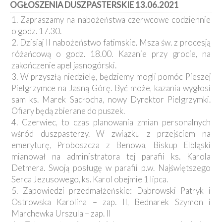
OGŁOSZENIA DUSZPASTERSKIE 13.06.2021
Kancelaria
1. Zapraszamy na nabożeństwa czerwcowe codziennie
o godz. 17.30.
Galeria
2. Dzisiaj II nabożeństwo fatimskie. Msza św. z procesją
Dekanat
różańcową o godz. 18.00. Kazanie przy grocie, na
Nowy
Staw
zakończenie apel jasnogórski.
3. W przyszłą niedzielę, będziemy mogli pomóc Pieszej
Kapituła
Kolegiacka
Pielgrzymce na Jasną Górę. Być może, kazania wygłosi
sam ks. Marek Sadłocha, nowy Dyrektor Pielgrzymki.
Duszpasterze
Ofiary będą zbierane do puszek.
4. Czerwiec, to czas planowania zmian personalnych
Polecane
wśród duszpasterzy. W związku z przejściem na
strony
emeryturę, Proboszcza z Benowa, Biskup Elbląski
Ochrona
mianował na administratora tej parafii ks. Karola
Małoletnich
Detmera. Swoją posługę w parafii p.w. Najświętszego
Serca Jezusowego, ks. Karol obejmie 1 lipca.
5. Zapowiedzi przedmałżeńskie: Dąbrowski Patryk i
Ostrowska Karolina – zap. II, Bednarek Szymon i
Marchewka Urszula – zap. II