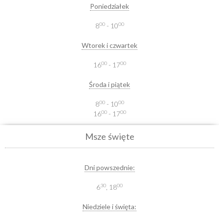
Poniedziałek
00
00
8
- 10
Wtorek i czwartek
00
00
16
- 17
Środa i piątek
00
00
8
- 10
00
00
16
- 17
Msze święte
Dni powszednie:
30
00
6
, 18
Niedziele i święta: