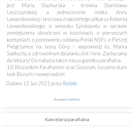
jest Maria Stachurska – krewna Stanisławy
Leszczyńskiej, a jednocześnie matka Anny
Lewandowskiej i teściowa znakomitego piłkarza Roberta
Lewandowskiego, o wniosku Episkopatu w sprawie
zmniejszenia obostrzeń w kościołach, o pierwszych
komuniach, o ponowieniu oddania Polski NSPJ, o Pieszej
Pielgrzymce na Jasną Górę – wypowiedź ks. Marka
Sadłochy, o zdrowotnym działaniu ziół i inne. Zachęcamy
do lektury! Do nabycia także nasza gazetka parafialna.
10. Wszystkim Parafianom oraz Gościom, życzymy dużo
łask Bożych i nowej nadziei.
Dodano 12 Jun 2021 przez
Redakt
Powered by
CuteNews
Kancelaria parafialna