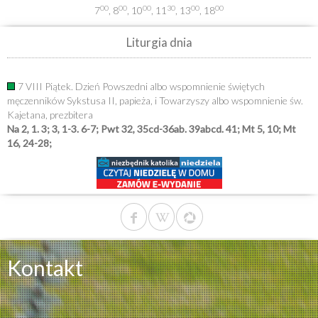
00
00
00
30
00
00
7
, 8
, 10
, 11
, 13
, 18
Liturgia dnia
7 VIII Piątek. Dzień Powszedni albo wspomnienie świętych
męczenników Sykstusa II, papieża, i Towarzyszy albo wspomnienie św.
Kajetana, prezbitera
Na 2, 1. 3; 3, 1-3. 6-7; Pwt 32, 35cd-36ab. 39abcd. 41; Mt 5, 10; Mt
16, 24-28;
Kontakt