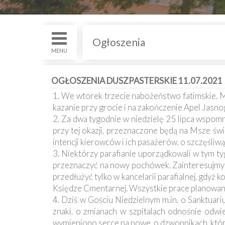
św.
i
Nabożenstwa
Ogłoszenia
Kancelaria
MENU
Galeria
OGŁOSZENIA DUSZPASTERSKIE 11.07.2021
1. We wtorek trzecie nabożeństwo fatimskie. Ms
Dekanat
kazanie przy grocie i na zakończenie Apel Jasno
Nowy
Staw
2. Za dwa tygodnie w niedzielę 25 lipca wspomn
przy tej okazji, przeznaczone będą na Msze świ
Kapituła
intencji kierowców i ich pasażerów, o szczęśliwą
Kolegiacka
3. Niektórzy parafianie uporządkowali w tym 
przeznaczyć na nowy pochówek. Zainteresujmy s
Duszpasterze
przedłużyć tylko w kancelarii parafialnej, gdy
Księdze Cmentarnej. Wszystkie prace planowane
Polecane
4. Dziś w Gościu Niedzielnym m.in. o Sanktuari
strony
znaki, o zmianach w szpitalach odnośnie odw
wymieniono serce na nowe, o dzwonnikach, któr