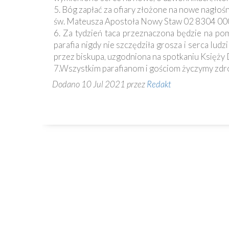
Ochrona
5. Bóg zapłać za ofiary złożone na nowe nagłośni
Małoletnich
św. Mateusza Apostoła Nowy Staw 02 8304 0
6. Za tydzień taca przeznaczona będzie na pomo
parafia nigdy nie szczędziła grosza i serca lud
przez biskupa, uzgodniona na spotkaniu Księży Dz
7.Wszystkim parafianom i gościom życzymy zdrow
Dodano 10 Jul 2021 przez
Redakt