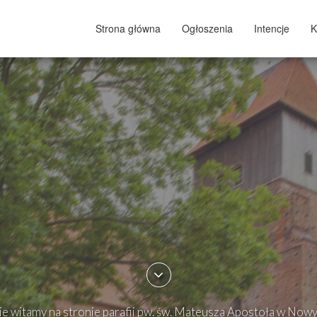
Strona główna
Ogłoszenia
Intencje
K
e witamy na stronie parafii pw. św. Mateusza Apostoła w Now