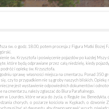
za św. o godz. 18.00, potem procesja z Figura Matki Bożej Fat
górski.
ienie św. Krzysztofa i poświęcenie pojazdów po każdej Mszy ś
ęte, które będą odprawiane przez całą niedzielę, kiedy pojazd
 podróż i opiekę św. Krzysztofa.
tygodniu sprawę własności miejsca na cmentarzu. Ponad 350 
ię, czy to przypadkiem nie są groby naszych bliskich. Opiek
ż konieczne jest wystawienie odpowiednich dokumentów i odnoto
 na cmentarzu, należy zgłaszać do Biura Parafialnego.
um w Lourdes, które wraca do życia, o Regule św. Benedykta, c
iedzania chorych, o pożarze kościoła w Kępkach, o dzwonie 
ych musi być aż dwunastu, aby dzwon wprawić w ruch, oświadcz