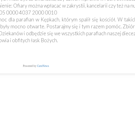
enie: Ofiary można wpłacać w zakrystii, kancelarii czy też na n
005 0000 4037 2000 0010
c dla parafian w Kępkach, którym spalił się kościół. W takic
zi były mocno otwarte. Postarajmy się i tym razem pomóc. Zbió
iekanów i odbędzie się we wszystkich parafiach naszej diecezji,
ia i obfitych łask Bożych.
Powered by
CuteNews