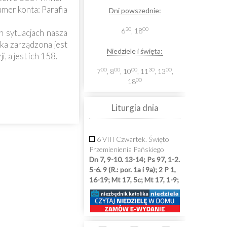
umer konta: Parafia
Dni powszednie:
30
00
6
, 18
h sytuacjach nasza
rka zarządzona jest
Niedziele i święta:
 a jest ich 158.
00
00
00
30
00
7
, 8
, 10
, 11
, 13
,
00
18
Liturgia dnia
6 VIII Czwartek. Święto
Przemienienia Pańskiego
Dn 7, 9-10. 13-14; Ps 97, 1-2.
5-6. 9 (R.: por. 1a i 9a); 2 P 1,
16-19; Mt 17, 5c; Mt 17, 1-9;