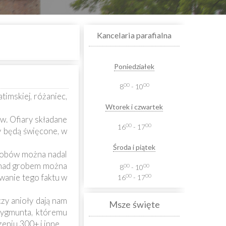
Kancelaria parafialna
Poniedziałek
00
00
8
- 10
imskiej, różaniec,
Wtorek i czwartek
w. Ofiary składane
00
00
16
- 17
y będą święcone, w
Środa i piątek
grobów można nadal
ę nad grobem można
00
00
8
- 10
wanie tego faktu w
00
00
16
- 17
zy anioły dają nam
Msze święte
Zygmunta, któremu
eniu 300+ i inne.