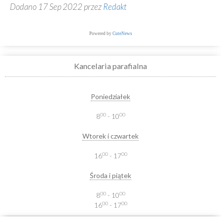
Dodano 17 Sep 2022 przez
Redakt
Powered by
CuteNews
Kancelaria parafialna
Poniedziałek
00
00
8
- 10
Wtorek i czwartek
00
00
16
- 17
Środa i piątek
00
00
8
- 10
00
00
16
- 17