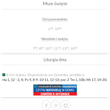
Msze święte
Dni powszednie:
30
00
6
, 18
Niedziele i święta:
00
00
00
30
00
00
7
, 8
, 10
, 11
, 13
, 18
Liturgia dnia
8 VIII Sobota. Wspomnienie św. Dominika, prezbitera
Ha 1, 12 - 2, 4; Ps 9, 8-9. 10-11. 12-13; por. 2 Tm 1, 10b; Mt 17, 14-20;