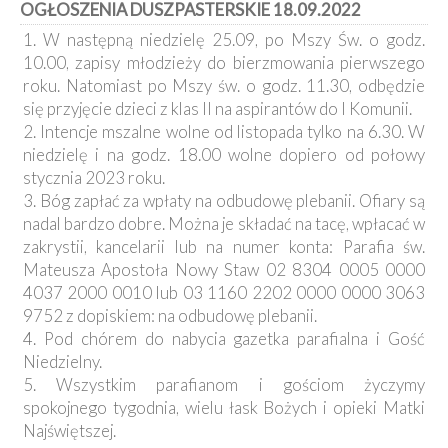
OGŁOSZENIA DUSZPASTERSKIE 18.09.2022
Kancelaria
1. W następną niedzielę 25.09, po Mszy Św. o godz.
10.00, zapisy młodzieży do bierzmowania pierwszego
Galeria
roku. Natomiast po Mszy św. o godz. 11.30, odbędzie
Dekanat
się przyjęcie dzieci z klas II na aspirantów do I Komunii.
Nowy
Staw
2. Intencje mszalne wolne od listopada tylko na 6.30. W
niedzielę i na godz. 18.00 wolne dopiero od połowy
Kapituła
Kolegiacka
stycznia 2023 roku.
3. Bóg zapłać za wpłaty na odbudowę plebanii. Ofiary są
Duszpasterze
nadal bardzo dobre. Można je składać na tacę, wpłacać w
zakrystii, kancelarii lub na numer konta: Parafia św.
Polecane
Mateusza Apostoła Nowy Staw 02 8304 0005 0000
strony
4037 2000 0010 lub 03 1160 2202 0000 0000 3063
Ochrona
9752 z dopiskiem: na odbudowę plebanii.
Małoletnich
4. Pod chórem do nabycia gazetka parafialna i Gość
Niedzielny.
5. Wszystkim parafianom i gościom życzymy
spokojnego tygodnia, wielu łask Bożych i opieki Matki
Najświętszej.