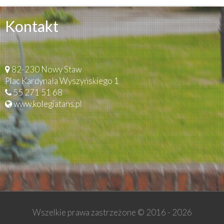
Kontakt
82-230 Nowy Staw
Plac Kardynała Wyszyńskiego 1
55 271 51 68
www.kolegiatans.pl
Wszelkie prawa zastrzeżone © 2016 -
2026