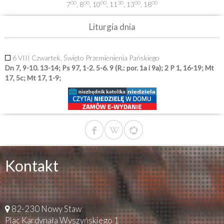
00
00
00
30
00
00
7
, 8
, 10
, 11
, 13
, 18
Liturgia dnia
6 VIII Czwartek. Święto Przemienienia Pańskiego
Dn 7, 9-10. 13-14; Ps 97, 1-2. 5-6. 9 (R.: por. 1a i 9a); 2 P 1, 16-19; Mt
17, 5c; Mt 17, 1-9;
Kontakt
82-230 Nowy Staw
Plac Kardynała Wyszyńskiego 1