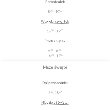
Poniedziałek
00
00
8
- 10
Wtorek i czwartek
00
00
16
- 17
Środa i piątek
00
00
8
- 10
00
00
16
- 17
Msze święte
Dni powszednie:
30
00
6
, 18
Niedziele i święta: