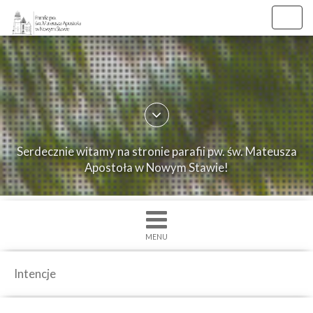
Toggl
navig
×
Strona
główna
O
Serdecznie witamy na stronie parafii pw. św. Mateusza
parafii
Apostoła w Nowym Stawie!
Ogłoszenia
Intencje
Grupy
MENU
duszpasterskie
Msze
Intencje
św.
i
Nabożenstwa