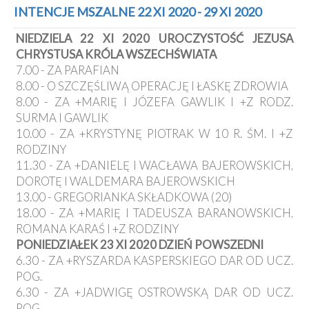
Kancelaria
INTENCJE MSZALNE 22 XI 2020 - 29 XI 2020
NIEDZIELA 22 XI 2020 UROCZYSTOŚĆ JEZUSA
Galeria
CHRYSTUSA KRÓLA WSZECHŚWIATA
Dekanat
7.00 - ZA PARAFIAN
Nowy
8.00 - O SZCZĘŚLIWĄ OPERACJĘ I ŁASKĘ ZDROWIA
Staw
8.00 - ZA +MARIĘ I JÓZEFA GAWLIK I +Z RODZ.
Kapituła
SURMA I GAWLIK
Kolegiacka
10.00 - ZA +KRYSTYNĘ PIOTRAK W 10 R. ŚM. I +Z
Duszpasterze
RODZINY
11.30 - ZA +DANIELĘ I WACŁAWA BAJEROWSKICH,
Polecane
DOROTĘ I WALDEMARA BAJEROWSKICH
strony
13.00 - GREGORIANKA SKŁADKOWA (20)
Ochrona
18.00 - ZA +MARIĘ I TADEUSZA BARANOWSKICH,
Małoletnich
ROMANA KARAŚ I +Z RODZINY
PONIEDZIAŁEK 23 XI 2020 DZIEŃ POWSZEDNI
6.30 - ZA +RYSZARDA KASPERSKIEGO DAR OD UCZ.
POG.
6.30 - ZA +JADWIGĘ OSTROWSKĄ DAR OD UCZ.
POG.