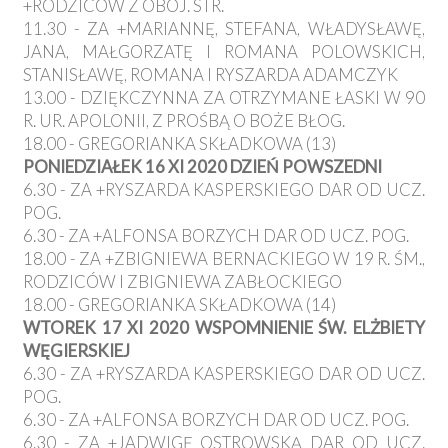
+RODZICÓW Z OBOJ. STR.
11.30 - ZA +MARIANNĘ, STEFANA, WŁADYSŁAWĘ,
JANA, MAŁGORZATĘ I ROMANA POLOWSKICH,
STANISŁAWĘ, ROMANA I RYSZARDA ADAMCZYK
13.00 - DZIĘKCZYNNA ZA OTRZYMANE ŁASKI W 90
R. UR. APOLONII, Z PROŚBĄ O BOŻE BŁOG.
18.00 - GREGORIANKA SKŁADKOWA (13)
PONIEDZIAŁEK 16 XI 2020 DZIEŃ POWSZEDNI
6.30 - ZA +RYSZARDA KASPERSKIEGO DAR OD UCZ.
POG.
6.30 - ZA +ALFONSA BORZYCH DAR OD UCZ. POG.
18.00 - ZA +ZBIGNIEWA BERNACKIEGO W 19 R. ŚM.,
RODZICÓW I ZBIGNIEWA ZABŁOCKIEGO
18.00 - GREGORIANKA SKŁADKOWA (14)
WTOREK 17 XI 2020 WSPOMNIENIE ŚW. ELŻBIETY
WĘGIERSKIEJ
6.30 - ZA +RYSZARDA KASPERSKIEGO DAR OD UCZ.
POG.
6.30 - ZA +ALFONSA BORZYCH DAR OD UCZ. POG.
6.30 - ZA +JADWIGĘ OSTROWSKĄ DAR OD UCZ.