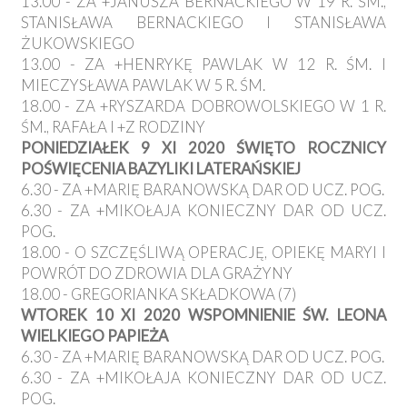
13.00 - ZA +JANUSZA BERNACKIEGO W 19 R. ŚM.,
STANISŁAWA BERNACKIEGO I STANISŁAWA
ŻUKOWSKIEGO
13.00 - ZA +HENRYKĘ PAWLAK W 12 R. ŚM. I
MIECZYSŁAWA PAWLAK W 5 R. ŚM.
18.00 - ZA +RYSZARDA DOBROWOLSKIEGO W 1 R.
ŚM., RAFAŁA I +Z RODZINY
PONIEDZIAŁEK 9 XI 2020 ŚWIĘTO ROCZNICY
POŚWIĘCENIA BAZYLIKI LATERAŃSKIEJ
6.30 - ZA +MARIĘ BARANOWSKĄ DAR OD UCZ. POG.
6.30 - ZA +MIKOŁAJA KONIECZNY DAR OD UCZ.
POG.
18.00 - O SZCZĘŚLIWĄ OPERACJĘ, OPIEKĘ MARYI I
POWRÓT DO ZDROWIA DLA GRAŻYNY
18.00 - GREGORIANKA SKŁADKOWA (7)
WTOREK 10 XI 2020 WSPOMNIENIE ŚW. LEONA
WIELKIEGO PAPIEŻA
6.30 - ZA +MARIĘ BARANOWSKĄ DAR OD UCZ. POG.
6.30 - ZA +MIKOŁAJA KONIECZNY DAR OD UCZ.
POG.