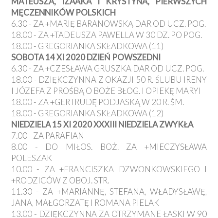
MATEUSZA, IZAAKA I KRYSTYNA, PIERWSZYCH
MĘCZENNIKÓW POLSKICH
6.30 - ZA +MARIĘ BARANOWSKĄ DAR OD UCZ. POG.
18.00 - ZA +TADEUSZA PAWELLA W 30 DZ. PO POG.
18.00 - GREGORIANKA SKŁADKOWA (11)
SOBOTA 14 XI 2020 DZIEŃ POWSZEDNI
6.30 - ZA +CZESŁAWA GRUSZKA DAR OD UCZ. POG.
18.00 - DZIĘKCZYNNA Z OKAZJI 50 R. ŚLUBU IRENY
I JÓZEFA Z PROŚBĄ O BOŻE BŁOG. I OPIEKĘ MARYI
18.00 - ZA +GERTRUDĘ PODJASKĄ W 20 R. ŚM.
18.00 - GREGORIANKA SKŁADKOWA (12)
NIEDZIELA 15 XI 2020 XXXIII NIEDZIELA ZWYKŁA
7.00 - ZA PARAFIAN
8.00 - DO MIŁOS. BOŻ. ZA +MIECZYSŁAWA
POLESZAK
10.00 - ZA +FRANCISZKA DZWONKOWSKIEGO I
+RODZICÓW Z OBOJ. STR.
11.30 - ZA +MARIANNĘ, STEFANA, WŁADYSŁAWĘ,
JANA, MAŁGORZATĘ I ROMANA PIELAK
13.00 - DZIĘKCZYNNA ZA OTRZYMANE ŁASKI W 90