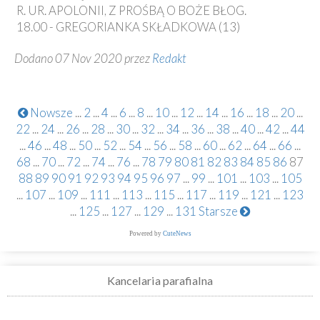
R. UR. APOLONII, Z PROŚBĄ O BOŻE BŁOG.
18.00 - GREGORIANKA SKŁADKOWA (13)
Dodano 07 Nov 2020 przez
Redakt
Nowsze
...
2
...
4
...
6
...
8
...
10
...
12
...
14
...
16
...
18
...
20
...
22
...
24
...
26
...
28
...
30
...
32
...
34
...
36
...
38
...
40
...
42
...
44
...
46
...
48
...
50
...
52
...
54
...
56
...
58
...
60
...
62
...
64
...
66
...
68
...
70
...
72
...
74
...
76
...
78
79
80
81
82
83
84
85
86
87
88
89
90
91
92
93
94
95
96
97
...
99
...
101
...
103
...
105
...
107
...
109
...
111
...
113
...
115
...
117
...
119
...
121
...
123
...
125
...
127
...
129
...
131
Starsze
Powered by
CuteNews
Kancelaria parafialna