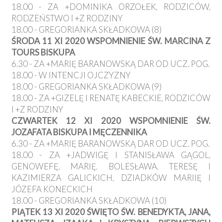
18.00 - ZA +DOMINIKA ORZOŁEK, RODZICÓW,
RODZEŃSTWO I +Z RODZINY
18.00 - GREGORIANKA SKŁADKOWA (8)
ŚRODA 11 XI 2020 WSPOMNIENIE ŚW. MARCINA Z
TOURS BISKUPA
6.30 - ZA +MARIĘ BARANOWSKĄ DAR OD UCZ. POG.
18.00 - W INTENCJI OJCZYZNY
18.00 - GREGORIANKA SKŁADKOWA (9)
18.00 - ZA +GIZELĘ I RENATĘ KABECKIE, RODZICÓW
I +Z RODZINY
CZWARTEK 12 XI 2020 WSPOMNIENIE ŚW.
JOZAFATA BISKUPA I MĘCZENNIKA
6.30 - ZA +MARIĘ BARANOWSKĄ DAR OD UCZ. POG.
18.00 - ZA +JADWIGĘ I STANISŁAWA GĄGOL,
GENOWEFĘ, MARIĘ, BOLESŁAWA, TERESĘ I
KAZIMIERZA GALICKICH, DZIADKÓW MARIIĘ I
JÓZEFA KONECKICH
18.00 - GREGORIANKA SKŁADKOWA (10)
PIĄTEK 13 XI 2020 ŚWIĘTO ŚW. BENEDYKTA, JANA,