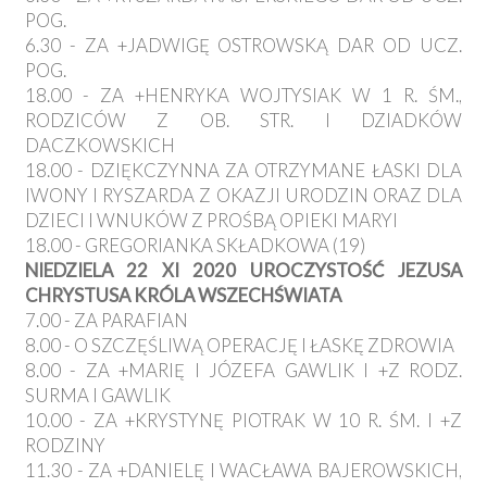
POG.
6.30 - ZA +JADWIGĘ OSTROWSKĄ DAR OD UCZ.
POG.
18.00 - ZA +HENRYKA WOJTYSIAK W 1 R. ŚM.,
RODZICÓW Z OB. STR. I DZIADKÓW
DACZKOWSKICH
18.00 - DZIĘKCZYNNA ZA OTRZYMANE ŁASKI DLA
IWONY I RYSZARDA Z OKAZJI URODZIN ORAZ DLA
DZIECI I WNUKÓW Z PROŚBĄ OPIEKI MARYI
18.00 - GREGORIANKA SKŁADKOWA (19)
NIEDZIELA 22 XI 2020 UROCZYSTOŚĆ JEZUSA
CHRYSTUSA KRÓLA WSZECHŚWIATA
7.00 - ZA PARAFIAN
8.00 - O SZCZĘŚLIWĄ OPERACJĘ I ŁASKĘ ZDROWIA
8.00 - ZA +MARIĘ I JÓZEFA GAWLIK I +Z RODZ.
SURMA I GAWLIK
10.00 - ZA +KRYSTYNĘ PIOTRAK W 10 R. ŚM. I +Z
RODZINY
11.30 - ZA +DANIELĘ I WACŁAWA BAJEROWSKICH,