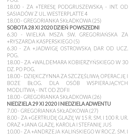
18.00 - ZA +TERESĘ PODGRUSZEWSKĄ - INT. OD
SASIADÓW Z UL. WESTERPLATTE 4
18.00 - GREGORIANKA SKŁADKOWA (25)
SOBOTA 28 XI 2020 DZIEŃ POWSZEDNI
6.30 - WIELKA MSZA ŚW. GREGORIAŃSKA ZA
+RYSZARDA KASPERSKIEGO (5)
6.30 - ZA +JADWIGĘ OSTROWSKĄ DAR OD UCZ.
POG.
18.00 - ZA +WALDEMARA KOBIERZYŃSKIEGO W 30
DZ. PO POG.
18.00 - DZIĘKCZYNNA ZA SZCZĘŚLIWĄ OPERACJĘ I
BOŻE BŁOG. DLA OSÓB WSPIERAJĄCYCH
MODLITWĄ - INT. OD ZOFII
18.00 - GREGORIANKA SKŁADKOWA (26)
NIEDZIELA 29 XI 2020 I NIEDZIELA ADWENTU
7.00 - GREGORIANKA SKŁADKOWA (27)
8.00 - ZA +GERTRUDĘ GLAZĘ W 15 R. ŚM. I 100 R. UR.
ORAZ +JANA GLAZĘ, KAROLA I STEFANIĘ JUŚ
10.00 - ZA +ANDRZEJA KALIŃSKIEGO W ROCZ. ŚM. I