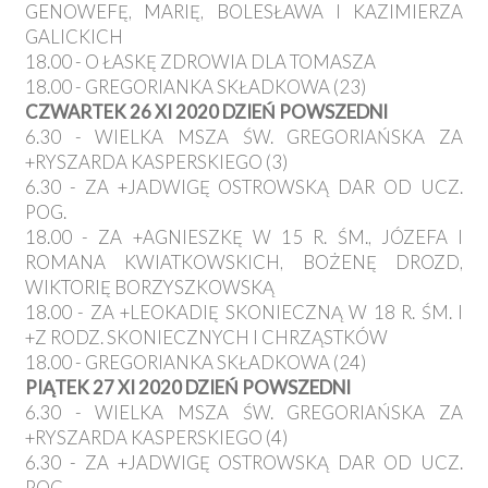
GENOWEFĘ, MARIĘ, BOLESŁAWA I KAZIMIERZA
GALICKICH
18.00 - O ŁASKĘ ZDROWIA DLA TOMASZA
18.00 - GREGORIANKA SKŁADKOWA (23)
CZWARTEK 26 XI 2020 DZIEŃ POWSZEDNI
6.30 - WIELKA MSZA ŚW. GREGORIAŃSKA ZA
+RYSZARDA KASPERSKIEGO (3)
6.30 - ZA +JADWIGĘ OSTROWSKĄ DAR OD UCZ.
POG.
18.00 - ZA +AGNIESZKĘ W 15 R. ŚM., JÓZEFA I
ROMANA KWIATKOWSKICH, BOŻENĘ DROZD,
WIKTORIĘ BORZYSZKOWSKĄ
18.00 - ZA +LEOKADIĘ SKONIECZNĄ W 18 R. ŚM. I
+Z RODZ. SKONIECZNYCH I CHRZĄSTKÓW
18.00 - GREGORIANKA SKŁADKOWA (24)
PIĄTEK 27 XI 2020 DZIEŃ POWSZEDNI
6.30 - WIELKA MSZA ŚW. GREGORIAŃSKA ZA
+RYSZARDA KASPERSKIEGO (4)
6.30 - ZA +JADWIGĘ OSTROWSKĄ DAR OD UCZ.
POG.