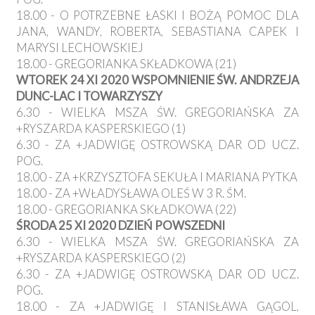
18.00 - O POTRZEBNE ŁASKI I BOŻĄ POMOC DLA
JANA, WANDY, ROBERTA, SEBASTIANA CAPEK I
MARYSI LECHOWSKIEJ
18.00 - GREGORIANKA SKŁADKOWA (21)
WTOREK 24 XI 2020 WSPOMNIENIE ŚW. ANDRZEJA
DUNC-LAC I TOWARZYSZY
6.30 - WIELKA MSZA ŚW. GREGORIAŃSKA ZA
+RYSZARDA KASPERSKIEGO (1)
6.30 - ZA +JADWIGĘ OSTROWSKĄ DAR OD UCZ.
POG.
18.00 - ZA +KRZYSZTOFA SEKUŁA I MARIANA PYTKA
18.00 - ZA +WŁADYSŁAWA OLEŚ W 3 R. ŚM.
18.00 - GREGORIANKA SKŁADKOWA (22)
ŚRODA 25 XI 2020 DZIEŃ POWSZEDNI
6.30 - WIELKA MSZA ŚW. GREGORIAŃSKA ZA
+RYSZARDA KASPERSKIEGO (2)
6.30 - ZA +JADWIGĘ OSTROWSKĄ DAR OD UCZ.
POG.
18.00 - ZA +JADWIGĘ I STANISŁAWA GĄGOL,