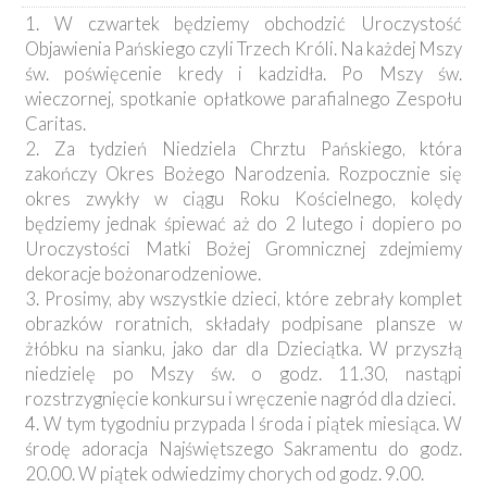
1. W czwartek będziemy obchodzić Uroczystość
Objawienia Pańskiego czyli Trzech Króli. Na każdej Mszy
św. poświęcenie kredy i kadzidła. Po Mszy św.
wieczornej, spotkanie opłatkowe parafialnego Zespołu
Caritas.
2. Za tydzień Niedziela Chrztu Pańskiego, która
zakończy Okres Bożego Narodzenia. Rozpocznie się
okres zwykły w ciągu Roku Kościelnego, kolędy
będziemy jednak śpiewać aż do 2 lutego i dopiero po
Uroczystości Matki Bożej Gromnicznej zdejmiemy
dekoracje bożonarodzeniowe.
3. Prosimy, aby wszystkie dzieci, które zebrały komplet
obrazków roratnich, składały podpisane plansze w
żłóbku na sianku, jako dar dla Dzieciątka. W przyszłą
niedzielę po Mszy św. o godz. 11.30, nastąpi
rozstrzygnięcie konkursu i wręczenie nagród dla dzieci.
4. W tym tygodniu przypada I środa i piątek miesiąca. W
środę adoracja Najświętszego Sakramentu do godz.
20.00. W piątek odwiedzimy chorych od godz. 9.00.