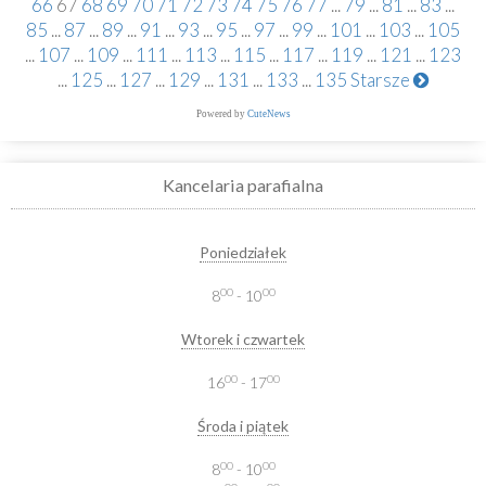
66
67
68
69
70
71
72
73
74
75
76
77
...
79
...
81
...
83
...
85
...
87
...
89
...
91
...
93
...
95
...
97
...
99
...
101
...
103
...
105
...
107
...
109
...
111
...
113
...
115
...
117
...
119
...
121
...
123
...
125
...
127
...
129
...
131
...
133
...
135
Starsze
Powered by
CuteNews
Kancelaria parafialna
Poniedziałek
00
00
8
- 10
Wtorek i czwartek
00
00
16
- 17
Środa i piątek
00
00
8
- 10