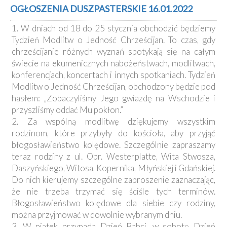
Kancelaria
OGŁOSZENIA DUSZPASTERSKIE 16.01.2022
1. W dniach od 18 do 25 stycznia obchodzić będziemy
Galeria
Tydzień Modlitw o Jedność Chrześcijan. To czas, gdy
Dekanat
chrześcijanie różnych wyznań spotykają się na całym
Nowy
świecie na ekumenicznych nabożeństwach, modlitwach,
Staw
konferencjach, koncertach i innych spotkaniach. Tydzień
Kapituła
Modlitw o Jedność Chrześcijan, obchodzony będzie pod
Kolegiacka
hasłem: „Zobaczyliśmy Jego gwiazdę na Wschodzie i
Duszpasterze
przyszliśmy oddać Mu pokłon.”
2. Za wspólną modlitwę dziękujemy wszystkim
Polecane
rodzinom, które przybyły do kościoła, aby przyjąć
strony
błogosławieństwo kolędowe. Szczególnie zapraszamy
Ochrona
teraz rodziny z ul. Obr. Westerplatte, Wita Stwosza,
Małoletnich
Daszyńskiego, Witosa, Kopernika, Młyńskiej i Gdańskiej.
Do nich kierujemy szczególne zaproszenie zaznaczając,
że nie trzeba trzymać się ściśle tych terminów.
Błogosławieństwo kolędowe dla siebie czy rodziny,
można przyjmować w dowolnie wybranym dniu.
3. W piątek przypada Dzień Babci, w sobotę Dzień