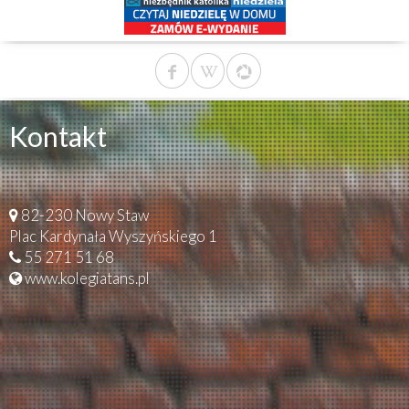
Kontakt
82-230 Nowy Staw
Plac Kardynała Wyszyńskiego 1
55 271 51 68
www.kolegiatans.pl