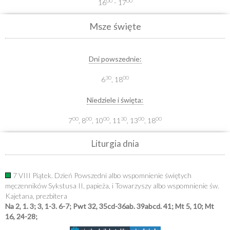
00
00
16
- 17
Msze święte
Dni powszednie:
30
00
6
, 18
Niedziele i święta:
00
00
00
30
00
00
7
, 8
, 10
, 11
, 13
, 18
Liturgia dnia
7 VIII Piątek. Dzień Powszedni albo wspomnienie świętych
męczenników Sykstusa II, papieża, i Towarzyszy albo wspomnienie św.
Kajetana, prezbitera
Na 2, 1. 3; 3, 1-3. 6-7; Pwt 32, 35cd-36ab. 39abcd. 41; Mt 5, 10; Mt
16, 24-28;