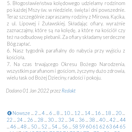
5. Błogosławieństwa kolędowego udzielamy rodzinom
po każdej Mszy św. w niedziele, święta i dni powszednie.
Teraz szczególnie zapraszamy rodziny z Mirowa, Kącika,
z ul. Lipowej i Żuławskiej. Składając ofiary, wyraźnie
zaznaczajmy, które są na kolędę, a które na kościół czy
też na odbudowę plebanii. Za ofiary składamy serdeczne
Bóg zapłać.
6. Nasz tygodnik parafialny do nabycia przy wyjściu z
kościoła.
7. Na czas trwającego Okresu Bożego Narodzenia,
wszystkim parafianom i gościom, życzymy dużo zdrowia,
wielu łask od Bożej Dzieciny, radości i pokoju.
Dodano 01 Jan 2022 przez
Redakt
Nowsze
...
2
...
4
...
6
...
8
...
10
...
12
...
14
...
16
...
18
...
20
...
22
...
24
...
26
...
28
...
30
...
32
...
34
...
36
...
38
...
40
...
42
...
44
...
46
...
48
...
50
...
52
...
54
...
56
...
58
59
60
61
62
63
64
65