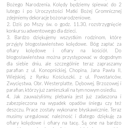
Bożego Narodzenia. Kolędy będziemy śpiewać do 2
lutego i po Uroczystości Matki Bożej Gromnicznej
zdejmiemy dekoracje bożonarodzeniowe.
2. Dziś po Mszy św. o godz. 11.30, rozstrzygnięcie
konkursu adwentowego dla dzieci.
3. Bardzo dziękujemy wszystkim rodzinom, które
przyjęły błogosławieństwo kolędowe. Bóg zapłać za
ofiary kolędowe i ofiary na kościół. Do
błogosławieństwa można przystępować w dogodnym
dla siebie dniu, ale szczególnie teraz zapraszamy
parafian z ul. Konopnickiej, Chopina, Jana Pawła II,
Wiejskiej, z Rynku Kościuszki, z ul. Powstańców,
Zwycięstwa, Obr. Westerplatte, Dębowej, Brzozowej i
parafian, którzy już zamieszkali na tym nowym osiedlu.
4. Jak zauważyliśmy, plebania jest już zadaszona i
zabezpieczona na wypadek opadów śniegu czy też
deszczu. Prace zostały wykonane błyskawicznie. Teraz
musimy uregulować należność i dlatego dziękuję za
ofiary kolędowe i ofiary na tacę. Są one na bardzo