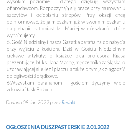
wysokim poziomie i dlatego dziękuję wszystkim
ofiarodawcom. Rozpoczynają się prace przy murowaniu
szczytów i ocieplaniu stropów. Przy okazji chcę
poinformować, że ja mieszkam już w swoim mieszkaniu
na plebanii, natomiast ks. Maciej w mieszkaniu, które
wynajmujemy.
5. Gość Niedzielny i nasza Gazetka parafialna do nabycia
przy wyjściu z kościoła. Dziś w Gościu Niedzielnym
ciekawe artykuły: o książce ojca profesora Kijasa
prezentującej bł. ks. Jana Machę, męczennika za Śląska, o
uzdrawiającej sile łez i płaczu, a także o tym jak złagodzić
dolegliwości żołądkowe.
6.Wszystkim parafianom i gościom życzymy wiele
zdrowia i łask Bożych.
Dodano 08 Jan 2022 przez
Redakt
OGŁOSZENIA DUSZPASTERSKIE 2.01.2022