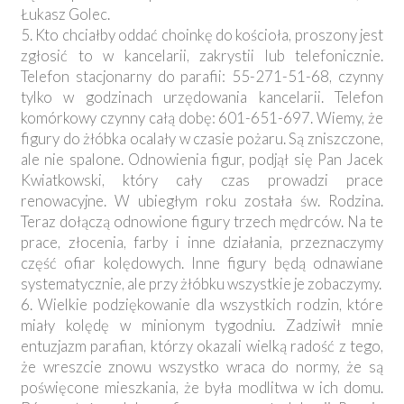
Łukasz Golec.
5. Kto chciałby oddać choinkę do kościoła, proszony jest
zgłosić to w kancelarii, zakrystii lub telefonicznie.
Telefon stacjonarny do parafii: 55-271-51-68, czynny
tylko w godzinach urzędowania kancelarii. Telefon
komórkowy czynny całą dobę: 601-651-697. Wiemy, że
figury do żłóbka ocalały w czasie pożaru. Są zniszczone,
ale nie spalone. Odnowienia figur, podjął się Pan Jacek
Kwiatkowski, który cały czas prowadzi prace
renowacyjne. W ubiegłym roku została św. Rodzina.
Teraz dołączą odnowione figury trzech mędrców. Na te
prace, złocenia, farby i inne działania, przeznaczymy
część ofiar kolędowych. Inne figury będą odnawiane
systematycznie, ale przy żłóbku wszystkie je zobaczymy.
6. Wielkie podziękowanie dla wszystkich rodzin, które
miały kolędę w minionym tygodniu. Zadziwił mnie
entuzjazm parafian, którzy okazali wielką radość z tego,
że wreszcie znowu wszystko wraca do normy, że są
poświęcone mieszkania, że była modlitwa w ich domu.