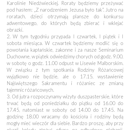
Karolinie Niedźwieckiej. Roraty będziemy przeżywać
pod hasłem: „Z narodzeniem Jezusa było tak”. Jutro na
roratach, dzieci otrzymają plansze do konkursu
adwentowego, do których będą zbierać i wklejać
obrazki.
2. W tym tygodniu przypada I czwartek, I piątek i I
sobota miesiąca. W czwartek będziemy modlić się o
powołania kapłańskie, zakonne i za nasze Seminarium
Duchowne, w piątek odwiedzimy chorych od godz. 9.00,
w sobotę o godz. 11.00 odpust w Lisewie Malborskim.
W związku z tym spotkania Rodziny Różańcowej
wyjątkowo nie będzie, ale o 17.15, wystawienie
Najświętszego Sakramentu i różaniec ze zmianą
tajemnic różańcowych.
3. Od jutra rozpoczynamy wizyty duszpasterskie, które
trwać będą od poniedziałku do piątku od 16.00 do
17.45, natomiast w soboty od 14.00 do 17.45. Na
godzinę 18.00 wracamy do kościoła i rodziny będą
mogły mieć wieczór dla siebie. Bardzo proszę, aby przy
okazji kolędy złożyć ofiarę na odbudowę plebanii.