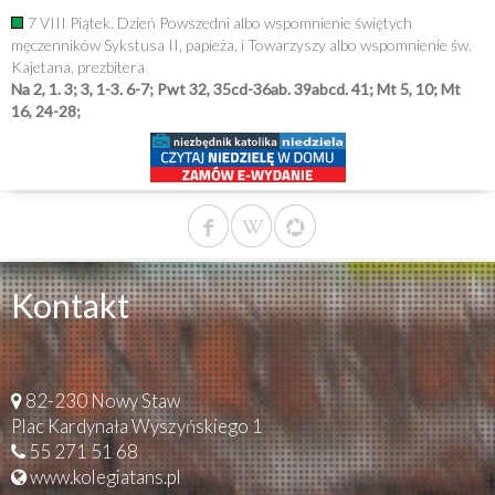
7 VIII Piątek. Dzień Powszedni albo wspomnienie świętych
męczenników Sykstusa II, papieża, i Towarzyszy albo wspomnienie św.
Kajetana, prezbitera
Na 2, 1. 3; 3, 1-3. 6-7; Pwt 32, 35cd-36ab. 39abcd. 41; Mt 5, 10; Mt
16, 24-28;
Kontakt
82-230 Nowy Staw
Plac Kardynała Wyszyńskiego 1
55 271 51 68
www.kolegiatans.pl