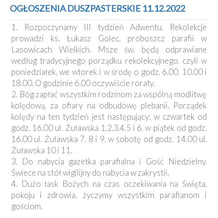
Kancelaria
OGŁOSZENIA DUSZPASTERSKIE 11.12.2022
1. Rozpoczynamy III tydzień Adwentu. Rekolekcje
Galeria
prowadzi ks. Łukasz Golec, proboszcz parafii w
Dekanat
Lasowicach Wielkich. Msze św. będą odprawiane
Nowy
według tradycyjnego porządku rekolekcyjnego, czyli w
Staw
poniedziałek, we wtorek i w środę o godz. 6.00, 10.00 i
Kapituła
18.00. O godzinie 6.00 oczywiście roraty.
Kolegiacka
2. Bóg zapłać wszystkim rodzinom za wspólną modlitwę
Duszpasterze
kolędową, za ofiary na odbudowę plebanii. Porządek
kolędy na ten tydzień jest następujący: w czwartek od
Polecane
godz. 16.00 ul. Żuławska 1,2,3,4,5 i 6, w piątek od godz.
strony
16.00 ul. Żuławska 7, 8 i 9, w sobotę od godz. 14.00 ul.
Ochrona
Żuławska 10 i 11.
Małoletnich
3. Do nabycia gazetka parafialna i Gość Niedzielny.
Świece na stół wigilijny do nabycia w zakrystii.
4. Dużo łask Bożych na czas oczekiwania na Święta,
pokoju i zdrowia, życzymy wszystkim parafianom i
gościom.