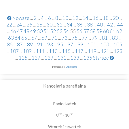
Nowsze
...
2
...
4
...
6
...
8
...
10
...
12
...
14
...
16
...
18
...
20
...
22
...
24
...
26
...
28
...
30
...
32
...
34
...
36
...
38
...
40
...
42
...
44
...
46
47
48
49
50
51
52
53
54
55
56
57
58
59
60
61
62
63
64
65
...
67
...
69
...
71
...
73
...
75
...
77
...
79
...
81
...
83
...
85
...
87
...
89
...
91
...
93
...
95
...
97
...
99
...
101
...
103
...
105
...
107
...
109
...
111
...
113
...
115
...
117
...
119
...
121
...
123
...
125
...
127
...
129
...
131
...
133
...
135
Starsze
Powered by
CuteNews
Kancelaria parafialna
Poniedziałek
00
00
8
- 10
Wtorek i czwartek