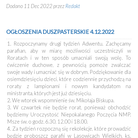
Dodano 11 Dec 2022 przez
Redakt
OGŁOSZENIA DUSZPASTERSKIE 4.12.2022
1. Rozpoczynamy drugi tydzień Adwentu. Zachęcamy
parafian, aby w miarę możliwości uczestniczyli w
Roratach i w ten sposób umacniali swoją wolę. To
ćwiczenie duchowe, z pewnością pomoże zwalczać
swoje wady i umacniać się w dobrym. Podziękowanie dla
osiemdziesięciu dzieci, które codziennie przychodzą na
roraty z lampionami i nowym kandydatom na
ministranta, których jest już dziesięciu.
2. We wtorek wspomnienie św. Mikołaja Biskupa.
3. W czwartek nie będzie rorat, ponieważ obchodzić
będziemy Uroczystość Niepokalanego Poczęcia NMP.
Msze św. o godz. 6.30, 12.00 i 18.00.
4. Za tydzień rozpoczną się rekolekcje, które prowadzić
będzie proboszcz parafii w Lasowicach Wielkich, ks.