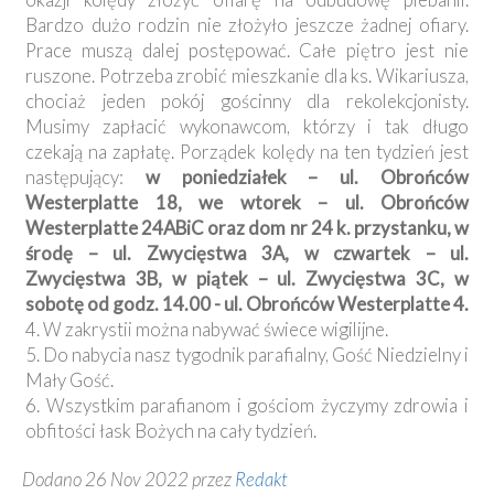
Bardzo dużo rodzin nie złożyło jeszcze żadnej ofiary.
Prace muszą dalej postępować. Całe piętro jest nie
ruszone. Potrzeba zrobić mieszkanie dla ks. Wikariusza,
chociaż jeden pokój gościnny dla rekolekcjonisty.
Musimy zapłacić wykonawcom, którzy i tak długo
czekają na zapłatę. Porządek kolędy na ten tydzień jest
następujący:
w poniedziałek – ul. Obrońców
Westerplatte 18, we wtorek – ul. Obrońców
Westerplatte 24ABiC oraz dom nr 24 k. przystanku, w
środę – ul. Zwycięstwa 3A, w czwartek – ul.
Zwycięstwa 3B, w piątek – ul. Zwycięstwa 3C, w
sobotę od godz. 14.00 - ul. Obrońców Westerplatte 4.
4. W zakrystii można nabywać świece wigilijne.
5. Do nabycia nasz tygodnik parafialny, Gość Niedzielny i
Mały Gość.
6. Wszystkim parafianom i gościom życzymy zdrowia i
obfitości łask Bożych na cały tydzień.
Dodano 26 Nov 2022 przez
Redakt