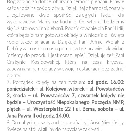
Bóg zapłać za dobre ofiary na remont plebanii. Prawie
każda rodzina coś dołożyła. Dzięki tej ofiarności, zostały
uregulowane dwie spośród zaległych faktur dla
wykonawców. Mamy już kuchnię. Od wtorku będziemy
się już stołować na plebanii. Podziękowanie dla Pani Lidii,
która będzie nam gotować obiady, a w niedziele i święta
robić także śniadania. Dziękuję Pani Annie Wolak z
Dębiny za troskę o nas o pomoc w tej sprawie. Jak widać,
idziemy do przodu i jest coraz lepiej. Dziękuję też Pani
Grażynie Kosidowskiej, która na czas kryzysu,
zapewniała nam obiady w swojej restauracji, bez żadnej
opłaty.
7. Porządek kolędy na ten tydzień:
od godz. 16.00:
poniedziałek – ul. Kolejowa, wtorek – ul. Powstańców
3, środa – ul. Powstańców 7, czwartek kolędy nie
będzie – Uroczystość Niepokalanego Poczęcia NMP,
piątek – ul. Westerplatte 22 i ul. Bema, sobota – ul.
Jana Pawła II od godz. 14.00.
8. Do nabycia nasz tygodnik parafialny i Gość Niedzielny.
Świece na stół wigilijny do nabycia w zakrystii.