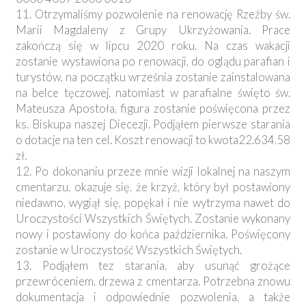
11. Otrzymaliśmy pozwolenie na renowację Rzeźby św.
Marii Magdaleny z Grupy Ukrzyżowania. Prace
zakończą się w lipcu 2020 roku. Na czas wakacji
zostanie wystawiona po renowacji, do oglądu parafian i
turystów, na początku września zostanie zainstalowana
na belce tęczowej, natomiast w parafialne święto św.
Mateusza Apostoła, figura zostanie poświęcona przez
ks. Biskupa naszej Diecezji. Podjąłem pierwsze starania
o dotacje na ten cel. Koszt renowacji to kwota22.634,58
zł.
12. Po dokonaniu przeze mnie wizji lokalnej na naszym
cmentarzu, okazuje się, że krzyż, który był postawiony
niedawno, wygiął się, popękał i nie wytrzyma nawet do
Uroczystości Wszystkich Świętych. Zostanie wykonany
nowy i postawiony do końca października. Poświęcony
zostanie w Uroczystość Wszystkich Świętych.
13. Podjąłem tez starania, aby usunąć grożące
przewróceniem, drzewa z cmentarza. Potrzebna znowu
dokumentacja i odpowiednie pozwolenia, a także