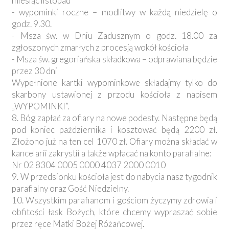
miesiąc listopad
- wypominki roczne – modlitwy w każdą niedzielę o
godz. 9.30.
- Msza św. w Dniu Zadusznym o godz. 18.00 za
zgłoszonych zmarłych z procesją wokół kościoła
- Msza św. gregoriańska składkowa – odprawiana będzie
przez 30 dni
Wypełnione kartki wypominkowe składajmy tylko do
skarbony ustawionej z przodu kościoła z napisem
„WYPOMINKI”.
8. Bóg zapłać za ofiary na nowe podesty. Następne będą
pod koniec października i kosztować będą 2200 zł.
Złożono już na ten cel 1070 zł. Ofiary można składać w
kancelarii zakrystii a także wpłacać na konto parafialne:
Nr 02 8304 0005 0000 4037 2000 0010
9. W przedsionku kościoła jest do nabycia nasz tygodnik
parafialny oraz Gość Niedzielny.
10. Wszystkim parafianom i gościom życzymy zdrowia i
obfitości łask Bożych, które chcemy wypraszać sobie
przez ręce Matki Bożej Różańcowej.