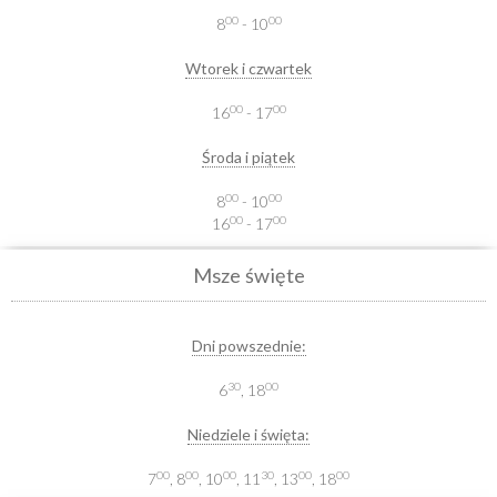
00
00
8
- 10
Wtorek i czwartek
00
00
16
- 17
Środa i piątek
00
00
8
- 10
00
00
16
- 17
Msze święte
Dni powszednie:
30
00
6
, 18
Niedziele i święta:
00
00
00
30
00
00
7
, 8
, 10
, 11
, 13
, 18