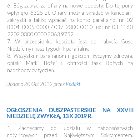
6. Bóg zapłać za ofiary na nowe podesty. Do tej pory
wpłynęło 6325 zł. Ofiary można składać w kancelarii
zakrystii a także wpłacać na konto parafialne: nr 02
8304 0005 0000 4037 2000 0010 lub: nr 03 1160
2202 0000 0000 3063 9752.
7. W przedsionku kościoła jest do nabycia Gość
Niedzielny i nasz tygodnik parafialny.
8. Wszystkim parafianom i gościom życzymy zdrowia,
opieki Matki Bożej i obfitości łask Bożych na
nadchodzący tydzień.
Dodano 20 Oct 2019 przez
Redakt
OGŁOSZENIA DUSZPASTERSKIE NA XXVIII
NIEDZIELĘ ZWYKŁĄ, 13 X 2019 R.
1. Zachęcamy do udziału w nabożeństwach
różańcowych przed Najświętszym Sakramentem.