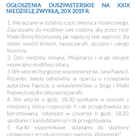
Kancelaria
OGŁOSZENIA DUSZPASTERSKIE NA XXIX
NIEDZIELĘ ZWYKŁĄ, 20 X 2019 R.
Galeria
1. Wkraczamy w ostatnią część miesiąca różańcowego.
Dekanat
Zapraszamy do modlitwy całe rodziny, aby przez ręce
Nowy
Matki Bożej Różańcowej, jak najwięcej łask wyprosić dla
Staw
siebie, swoich bliskich, naszej parafii, ojczyzny i całego
Kapituła
Kościoła.
Kolegiacka
2. Dziś niedziela misyjna. Misjonarzy i kraje misyjne
Duszpasterze
wspierajmy modlitwą i ofiarą.
3. We wtorek liturgiczne wspomnienie św. Jana Pawła II.
Polecane
Różaniec święty odmówimy w oparciu o rozważania
strony
autorstwa Papieża, o wstawiennictwo u Boga i Matki
Najświętszej dla całej naszej parafii.
Ochrona
Małoletnich
4. We wtorek o godz. 18.30 spotkanie w kościele z
młodzieżą, która rozpocznie II rok przygotowania do
bierzmowania, natomiast w czwartek o godz. 18.30,
spotkanie z kandydatami na I rok przygotowania.
5. Kartki wypominkowe składajmy do skarbony
ustawionej z przodu kościoła z napisem „Wypominki”.