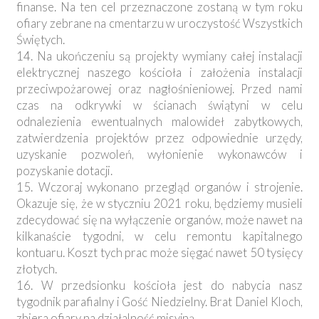
finanse. Na ten cel przeznaczone zostaną w tym roku
ofiary zebrane na cmentarzu w uroczystość Wszystkich
Świętych.
14. Na ukończeniu są projekty wymiany całej instalacji
elektrycznej naszego kościoła i założenia instalacji
przeciwpożarowej oraz nagłośnieniowej. Przed nami
czas na odkrywki w ścianach świątyni w celu
odnalezienia ewentualnych malowideł zabytkowych,
zatwierdzenia projektów przez odpowiednie urzędy,
uzyskanie pozwoleń, wyłonienie wykonawców i
pozyskanie dotacji.
15. Wczoraj wykonano przegląd organów i strojenie.
Okazuje się, że w styczniu 2021 roku, będziemy musieli
zdecydować się na wyłączenie organów, może nawet na
kilkanaście tygodni, w celu remontu kapitalnego
kontuaru. Koszt tych prac może sięgać nawet 50 tysięcy
złotych.
16. W przedsionku kościoła jest do nabycia nasz
tygodnik parafialny i Gość Niedzielny. Brat Daniel Kloch,
zbiera ofiary na działalność misyjną.