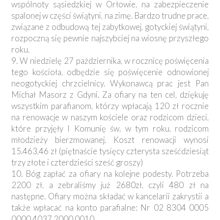
wspólnoty sąsiedzkiej w Orłowie, na zabezpieczenie
spalonej w części świątyni, na zimę. Bardzo trudne prace,
związane z odbudową tej zabytkowej, gotyckiej świątyni,
rozpoczną się pewnie najszybciej na wiosnę przyszłego
roku.
9. W niedzielę 27 października, w rocznicę poświęcenia
tego kościoła, odbędzie się poświęcenie odnowionej
neogotyckiej chrzcielnicy. Wykonawcą prac jest Pan
Michał Masorz z Gdyni. Za ofiary na ten cel, dziękuję
wszystkim parafianom, którzy wpłacają 120 zł rocznie
na renowacje w naszym kościele oraz rodzicom dzieci,
które przyjęły I Komunię św. w tym roku, rodzicom
młodzieży bierzmowanej. Koszt renowacji wynosi
15.463,46 zł (piętnaście tysięcy czterysta sześćdziesiąt
trzy złote i czterdzieści sześć groszy)
10. Bóg zapłać za ofiary na kolejne podesty. Potrzeba
2200 zł, a zebraliśmy już 2680zł, czyli 480 zł na
następne. Ofiary można składać w kancelarii zakrystii a
także wpłacać na konto parafialne: Nr 02 8304 0005
0000 4037 2000 0010