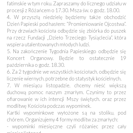
fatimskie w tym roku. Zapraszamy do licznego udziału w
procesji z Różańcem o 17.30. Msza św. o godz. 18.00.
4. W przyszłą niedzielę będziemy także obchodzić
Dzień Papieski pod hasłem: ”Promieniowanie Ojcostwa”.
Przy drzwiach kościoła odbędzie się zbiórka do puszek
na rzecz Fundacji „Dzieło Trzeciego Tysiąclecia”, która
wspiera utalentowanych młodych ludzi.
5. Na zakończenie Tygodnia Papieskiego odbędzie się
Koncert Organowy. Będzie to ostatecznie 19
października o godz. 18.30.
6. Za 2 tygodnie we wszystkich kościołach, odbędzie się
liczenie wiernych, potrzebne do statystyk kościelnych.
7. W miesiącu listopadzie, chcemy nieść większą
duchową pomoc naszym zmarłym. Czynimy to przez
ofiarowanie w ich intencji Mszy świętych. oraz przez
modlitwę Kościoła podczas wypominek.
Kartki wypominkowe wyłożone są na stoliku, pod
chórem. Organizujemy 4 formy modlitw za zmarłych:
- wypominki miesięczne czyli różaniec przez cały