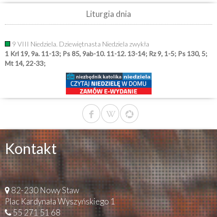
Liturgia dnia
9 VIII Niedziela. Dziewiętnasta Niedziela zwykła
1 Krl 19, 9a. 11-13; Ps 85, 9ab-10. 11-12. 13-14; Rz 9, 1-5; Ps 130, 5;
Mt 14, 22-33;
Kontakt
82-230 Nowy Staw
Plac Kardynała Wyszyńskiego 1
55 271 51 68