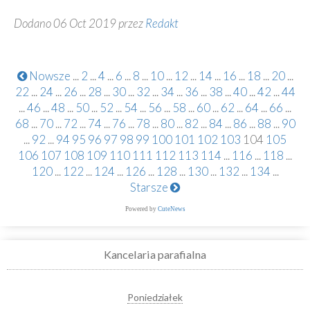
Dodano 06 Oct 2019 przez
Redakt
Nowsze
...
2
...
4
...
6
...
8
...
10
...
12
...
14
...
16
...
18
...
20
...
22
...
24
...
26
...
28
...
30
...
32
...
34
...
36
...
38
...
40
...
42
...
44
...
46
...
48
...
50
...
52
...
54
...
56
...
58
...
60
...
62
...
64
...
66
...
68
...
70
...
72
...
74
...
76
...
78
...
80
...
82
...
84
...
86
...
88
...
90
...
92
...
94
95
96
97
98
99
100
101
102
103
104
105
106
107
108
109
110
111
112
113
114
...
116
...
118
...
120
...
122
...
124
...
126
...
128
...
130
...
132
...
134
...
Starsze
Powered by
CuteNews
Kancelaria parafialna
Poniedziałek