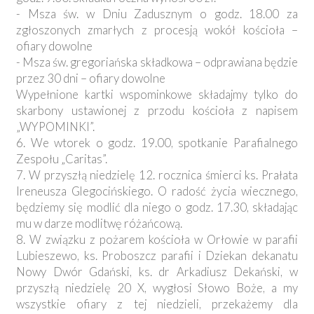
- Msza św. w Dniu Zadusznym o godz. 18.00 za
zgłoszonych zmarłych z procesją wokół kościoła –
ofiary dowolne
- Msza św. gregoriańska składkowa – odprawiana będzie
przez 30 dni – ofiary dowolne
Wypełnione kartki wspominkowe składajmy tylko do
skarbony ustawionej z przodu kościoła z napisem
„WYPOMINKI”.
6. We wtorek o godz. 19.00, spotkanie Parafialnego
Zespołu „Caritas”.
7. W przyszłą niedzielę 12. rocznica śmierci ks. Prałata
Ireneusza Glegocińskiego. O radość życia wiecznego,
będziemy się modlić dla niego o godz. 17.30, składając
mu w darze modlitwę różańcową.
8. W związku z pożarem kościoła w Orłowie w parafii
Lubieszewo, ks. Proboszcz parafii i Dziekan dekanatu
Nowy Dwór Gdański, ks. dr Arkadiusz Dekański, w
przyszłą niedzielę 20 X, wygłosi Słowo Boże, a my
wszystkie ofiary z tej niedzieli, przekażemy dla