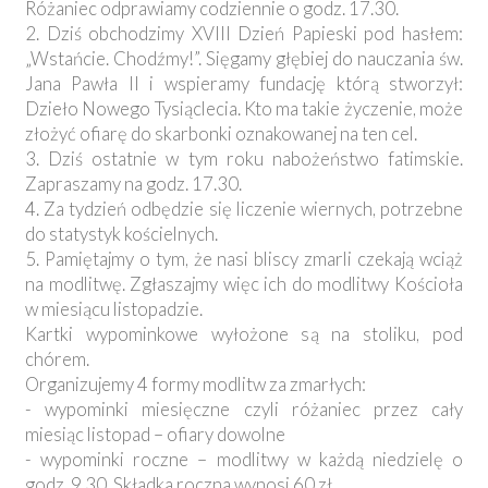
Różaniec odprawiamy codziennie o godz. 17.30.
2. Dziś obchodzimy XVIII Dzień Papieski pod hasłem:
„Wstańcie. Chodźmy!”. Sięgamy głębiej do nauczania św.
Jana Pawła II i wspieramy fundację którą stworzył:
Dzieło Nowego Tysiąclecia. Kto ma takie życzenie, może
złożyć ofiarę do skarbonki oznakowanej na ten cel.
3. Dziś ostatnie w tym roku nabożeństwo fatimskie.
Zapraszamy na godz. 17.30.
4. Za tydzień odbędzie się liczenie wiernych, potrzebne
do statystyk kościelnych.
5. Pamiętajmy o tym, że nasi bliscy zmarli czekają wciąż
na modlitwę. Zgłaszajmy więc ich do modlitwy Kościoła
w miesiącu listopadzie.
Kartki wypominkowe wyłożone są na stoliku, pod
chórem.
Organizujemy 4 formy modlitw za zmarłych:
- wypominki miesięczne czyli różaniec przez cały
miesiąc listopad – ofiary dowolne
- wypominki roczne – modlitwy w każdą niedzielę o
godz. 9.30. Składka roczna wynosi 60 zł.