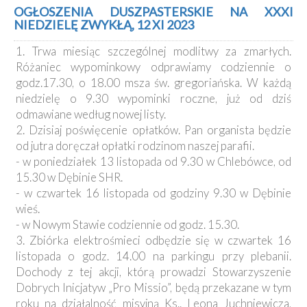
Kancelaria
OGŁOSZENIA DUSZPASTERSKIE NA XXXI
NIEDZIELĘ ZWYKŁĄ, 12 XI 2023
Galeria
1. Trwa miesiąc szczególnej modlitwy za zmarłych.
Dekanat
Różaniec wypominkowy odprawiamy codziennie o
Nowy
godz.17.30, o 18.00 msza św. gregoriańska. W każdą
Staw
niedzielę o 9.30 wypominki roczne, już od dziś
Kapituła
odmawiane według nowej listy.
Kolegiacka
2. Dzisiaj poświęcenie opłatków. Pan organista będzie
Duszpasterze
od jutra doręczał opłatki rodzinom naszej parafii.
- w poniedziałek 13 listopada od 9.30 w Chlebówce, od
Polecane
15.30 w Dębinie SHR.
strony
- w czwartek 16 listopada od godziny 9.30 w Dębinie
wieś.
Ochrona
Małoletnich
- w Nowym Stawie codziennie od godz. 15.30.
3. Zbiórka elektrośmieci odbędzie się w czwartek 16
listopada o godz. 14.00 na parkingu przy plebanii.
Dochody z tej akcji, którą prowadzi Stowarzyszenie
Dobrych Inicjatyw „Pro Missio”, będą przekazane w tym
roku na działalność misyjną Ks.. Leona Juchniewicza,