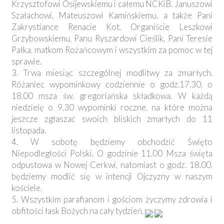
Krzysztofowi Osijewskiemu i całemu NCKiB, Januszowi
Szałachowi, Mateuszowi Kamińskiemu, a także Pani
Zakrystiance Renacie Kot, Organiście Leszkowi
Grzybowskiemu, Panu Ryszardowi Cieślik, Pani Teresie
Pałka, matkom Rożańcowym i wszystkim za pomoc w tej
sprawie.
3. Trwa miesiąc szczególnej modlitwy za zmarłych.
Różaniec wypominkowy codziennie o godz.17.30, o
18.00 msza św. gregoriańska składkowa. W każdą
niedzielę o 9.30 wypominki roczne, na które można
jeszcze zgłaszać swoich bliskich zmarłych do 11
listopada.
4. W sobotę będziemy obchodzić Święto
Niepodległości Polski. O godzinie 11.00 Msza święta
odpustowa w Nowej Cerkwi, natomiast o godz. 18.00,
będziemy modlić się w intencji Ojczyzny w naszym
kościele.
5. Wszystkim parafianom i gościom życzymy zdrowia i
obfitości łask Bożych na cały tydzień.