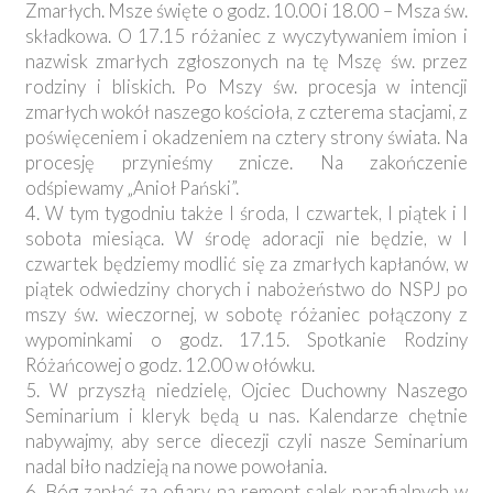
Zmarłych. Msze święte o godz. 10.00 i 18.00 – Msza św.
składkowa. O 17.15 różaniec z wyczytywaniem imion i
nazwisk zmarłych zgłoszonych na tę Mszę św. przez
rodziny i bliskich. Po Mszy św. procesja w intencji
zmarłych wokół naszego kościoła, z czterema stacjami, z
poświęceniem i okadzeniem na cztery strony świata. Na
procesję przynieśmy znicze. Na zakończenie
odśpiewamy „Anioł Pański”.
4. W tym tygodniu także I środa, I czwartek, I piątek i I
sobota miesiąca. W środę adoracji nie będzie, w I
czwartek będziemy modlić się za zmarłych kapłanów, w
piątek odwiedziny chorych i nabożeństwo do NSPJ po
mszy św. wieczornej, w sobotę różaniec połączony z
wypominkami o godz. 17.15. Spotkanie Rodziny
Różańcowej o godz. 12.00 w ołówku.
5. W przyszłą niedzielę, Ojciec Duchowny Naszego
Seminarium i kleryk będą u nas. Kalendarze chętnie
nabywajmy, aby serce diecezji czyli nasze Seminarium
nadal biło nadzieją na nowe powołania.
6. Bóg zapłać za ofiary na remont salek parafialnych w