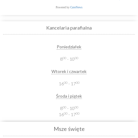
Powered by
CuteNews
Kancelaria parafialna
Poniedziałek
00
00
8
- 10
Wtorek i czwartek
00
00
16
- 17
Środa i piątek
00
00
8
- 10
00
00
16
- 17
Msze święte