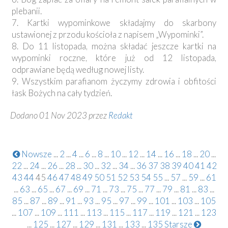
plebanii.
7. Kartki wypominkowe składajmy do skarbony
ustawionej z przodu kościoła z napisem „Wypominki”.
8. Do 11 listopada, można składać jeszcze kartki na
wypominki roczne, które już od 12 listopada,
odprawiane będą według nowej listy.
9. Wszystkim parafianom życzymy zdrowia i obfitości
łask Bożych na cały tydzień.
Dodano 01 Nov 2023 przez
Redakt
Nowsze
...
2
...
4
...
6
...
8
...
10
...
12
...
14
...
16
...
18
...
20
...
22
...
24
...
26
...
28
...
30
...
32
...
34
...
36
37
38
39
40
41
42
43
44
45
46
47
48
49
50
51
52
53
54
55
...
57
...
59
...
61
...
63
...
65
...
67
...
69
...
71
...
73
...
75
...
77
...
79
...
81
...
83
...
85
...
87
...
89
...
91
...
93
...
95
...
97
...
99
...
101
...
103
...
105
...
107
...
109
...
111
...
113
...
115
...
117
...
119
...
121
...
123
...
125
...
127
...
129
...
131
...
133
...
135
Starsze