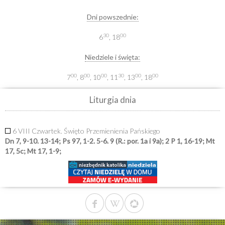
Dni powszednie:
30
00
6
, 18
Niedziele i święta:
00
00
00
30
00
00
7
, 8
, 10
, 11
, 13
, 18
Liturgia dnia
6 VIII Czwartek. Święto Przemienienia Pańskiego
Dn 7, 9-10. 13-14; Ps 97, 1-2. 5-6. 9 (R.: por. 1a i 9a); 2 P 1, 16-19; Mt
17, 5c; Mt 17, 1-9;