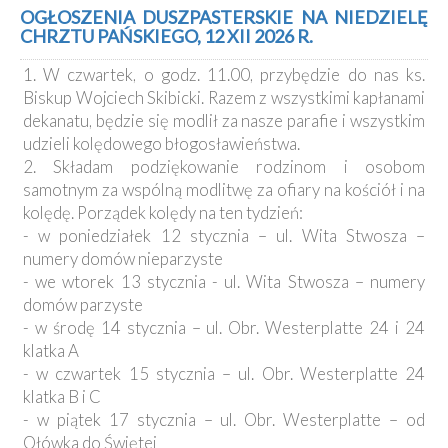
Kancelaria
OGŁOSZENIA DUSZPASTERSKIE NA NIEDZIELĘ
CHRZTU PAŃSKIEGO, 12 XII 2026 R.
Galeria
1. W czwartek, o godz. 11.00, przybędzie do nas ks.
Dekanat
Biskup Wojciech Skibicki. Razem z wszystkimi kapłanami
Nowy
dekanatu, będzie się modlił za nasze parafie i wszystkim
Staw
udzieli kolędowego błogosławieństwa.
Kapituła
2. Składam podziękowanie rodzinom i osobom
Kolegiacka
samotnym za wspólną modlitwę za ofiary na kościół i na
Duszpasterze
kolędę. Porządek kolędy na ten tydzień:
- w poniedziałek 12 stycznia – ul. Wita Stwosza –
Polecane
numery domów nieparzyste
strony
- we wtorek 13 stycznia - ul. Wita Stwosza – numery
domów parzyste
Ochrona
Małoletnich
- w środę 14 stycznia – ul. Obr. Westerplatte 24 i 24
klatka A
- w czwartek 15 stycznia – ul. Obr. Westerplatte 24
klatka B i C
- w piątek 17 stycznia – ul. Obr. Westerplatte – od
Ołówka do Świętej