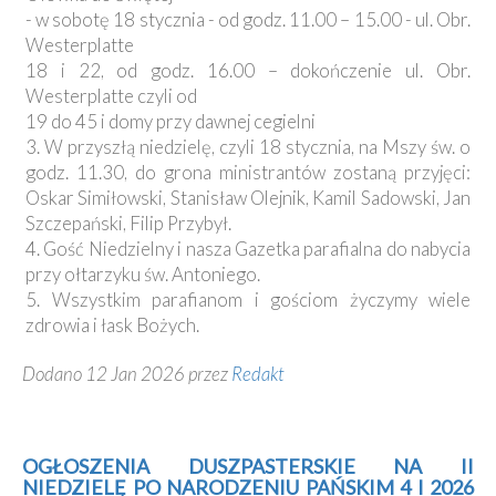
- w sobotę 18 stycznia - od godz. 11.00 – 15.00 - ul. Obr.
Westerplatte
18 i 22, od godz. 16.00 – dokończenie ul. Obr.
Westerplatte czyli od
19 do 45 i domy przy dawnej cegielni
3. W przyszłą niedzielę, czyli 18 stycznia, na Mszy św. o
godz. 11.30, do grona ministrantów zostaną przyjęci:
Oskar Simiłowski, Stanisław Olejnik, Kamil Sadowski, Jan
Szczepański, Filip Przybył.
4. Gość Niedzielny i nasza Gazetka parafialna do nabycia
przy ołtarzyku św. Antoniego.
5. Wszystkim parafianom i gościom życzymy wiele
zdrowia i łask Bożych.
Dodano 12 Jan 2026 przez
Redakt
OGŁOSZENIA DUSZPASTERSKIE NA II
NIEDZIELĘ PO NARODZENIU PAŃSKIM 4 I 2026