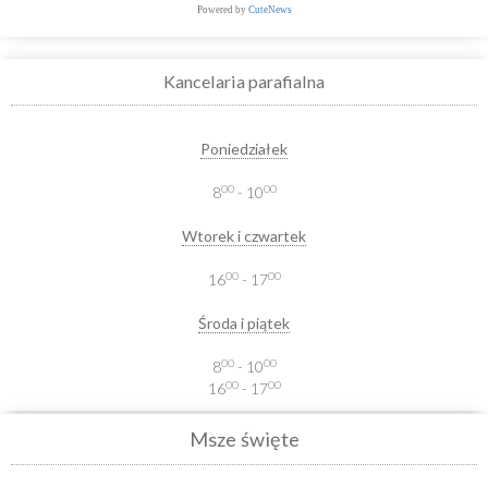
Powered by
CuteNews
Kancelaria parafialna
Poniedziałek
00
00
8
- 10
Wtorek i czwartek
00
00
16
- 17
Środa i piątek
00
00
8
- 10
00
00
16
- 17
Msze święte