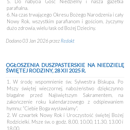
5. Do nabycia Gość Niedzielny i nasza gazetka
parafialna.
6. Na czas trwającego Okresu Bożego Narodzenia i cały
Nowy Rok, wszystkim parafianom i gościom, życzymy
dużo zdrowia, wielu łask od Bożej Dzieciny.
Dodano 03 Jan 2026 przez
Redakt
OGŁOSZENIA DUSZPASTERSKIE NA NIEDZIELĘ
ŚWIĘTEJ RODZINY, 28 XII 2025 R.
1. W środę wspomnienie św. Sylwestra Biskupa. Po
Mszy świętej wieczornej, nabożeństwo dziękczynno
błagalne przed Najświętszym Sakramentem, na
zakończenie roku kalendarzowego z odśpiewaniem
hymnu: ”Ciebie Boga wysławiamy”.
2. W czwartek Nowy Rok i Uroczystość świętej Bożej
Rodzicielki. Msze św. o godz. 8.00, 10.00, 11.30, 13.00 i
18.00.