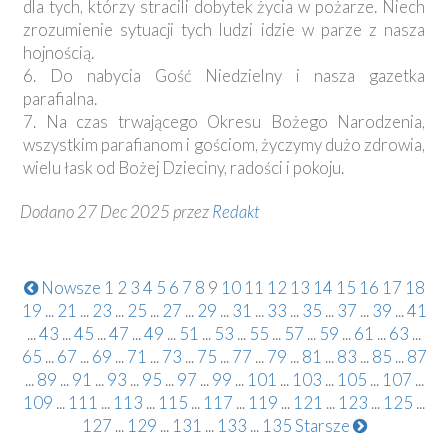
dla tych, którzy stracili dobytek życia w pożarze. Niech
zrozumienie sytuacji tych ludzi idzie w parze z nasza
hojnością.
6. Do nabycia Gość Niedzielny i nasza gazetka
parafialna.
7. Na czas trwającego Okresu Bożego Narodzenia,
wszystkim parafianom i gościom, życzymy dużo zdrowia,
wielu łask od Bożej Dzieciny, radości i pokoju.
Dodano 27 Dec 2025 przez
Redakt
Nowsze
1
2
3
4
5
6
7
8
9
10
11
12
13
14
15
16
17
18
19
...
21
...
23
...
25
...
27
...
29
...
31
...
33
...
35
...
37
...
39
...
41
...
43
...
45
...
47
...
49
...
51
...
53
...
55
...
57
...
59
...
61
...
63
...
65
...
67
...
69
...
71
...
73
...
75
...
77
...
79
...
81
...
83
...
85
...
87
...
89
...
91
...
93
...
95
...
97
...
99
...
101
...
103
...
105
...
107
...
109
...
111
...
113
...
115
...
117
...
119
...
121
...
123
...
125
...
127
...
129
...
131
...
133
...
135
Starsze