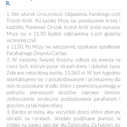
R.
1. We wtorek Uroczystość Objawienia Pańskiego czyli
Trzech Króli. Na każdej Mszy św. poświęcenie kredy i
kadzidła. Ponieważ Orszak trzech króli znów wyruszy,
Msza św. o 11.30 będzie odprawiona o pół godziny
wcześniej czyli
o 11.00. Po Mszy św. wieczornej, spotkanie opłatkowe
Parafialnego Zespołu Caritas.
2. W niedzielę Świętej Rodziny, odbyła się kwesta na
rzecz tych, którym pożar strawił domy i dobytek życia.
Zebrano rekordową kwotę, 15.360 zł. W tym tygodniu
skontaktujemy się z poszkodowanymi i przekażemy dla
nich te pozyskane środki, które z pewnością pomogą w
pokryciu pierwszych kosztów naprawy domów.
Jednocześnie serdeczne podziękowanie parafianom i
gościom, za tak hojne ofiary.
3. Bardzo prosimy, aby wszystkie dzieci, które zbierały
obrazki na roratach, składały podpisane plansze, w
żłóbku na sianku, jako dar dla Dzieciątka. Za tydzień, po