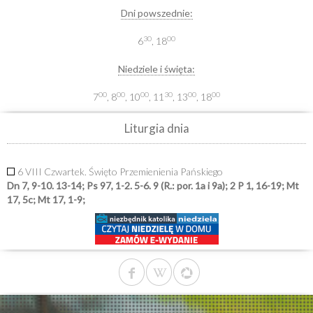
Dni powszednie:
30
00
6
, 18
Niedziele i święta:
00
00
00
30
00
00
7
, 8
, 10
, 11
, 13
, 18
Liturgia dnia
6 VIII Czwartek. Święto Przemienienia Pańskiego
Dn 7, 9-10. 13-14; Ps 97, 1-2. 5-6. 9 (R.: por. 1a i 9a); 2 P 1, 16-19; Mt
17, 5c; Mt 17, 1-9;