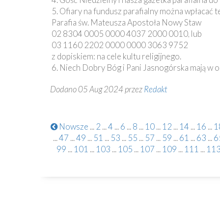
5. Ofiary na fundusz parafialny można wpłacać t
Parafia św. Mateusza Apostoła Nowy Staw
02 8304 0005 0000 4037 2000 0010, lub
03 1160 2202 0000 0000 3063 9752
z dopiskiem: na cele kultu religijnego.
6. Niech Dobry Bóg i Pani Jasnogórska mają w op
Dodano 05 Aug 2024 przez
Redakt
Nowsze
...
2
...
4
...
6
...
8
...
10
...
12
...
14
...
16
...
1
...
47
...
49
...
51
...
53
...
55
...
57
...
59
...
61
...
63
...
6
99
...
101
...
103
...
105
...
107
...
109
...
111
...
11