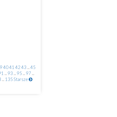
9
40
41
42
43
...
45
91
...
93
...
95
...
97
...
3
...
135
Starsze