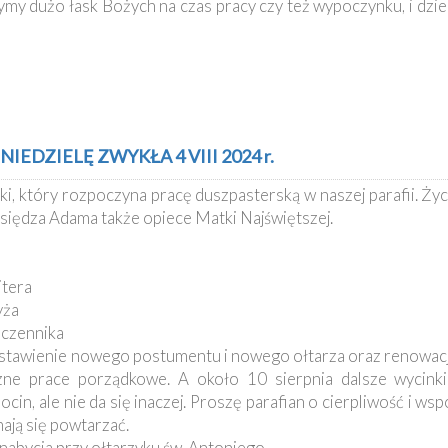
my dużo łask Bożych na czas pracy czy też wypoczynku, i dzie
IEDZIELĘ ZWYKŁA 4 VIII 2024 r.
ki, który rozpoczyna pracę duszpasterską w naszej parafii. Ż
siędza Adama także opiece Matki Najświętszej.
itera
yża
ęczennika
postawienie nowego postumentu i nowego ołtarza oraz renowacj
zne prace porządkowe. A około 10 sierpnia dalsze wycinki
in, ale nie da się inaczej. Proszę parafian o cierpliwość i w
ają się powtarzać.
 nabycia przy ołtarzyku św. Antoniego.