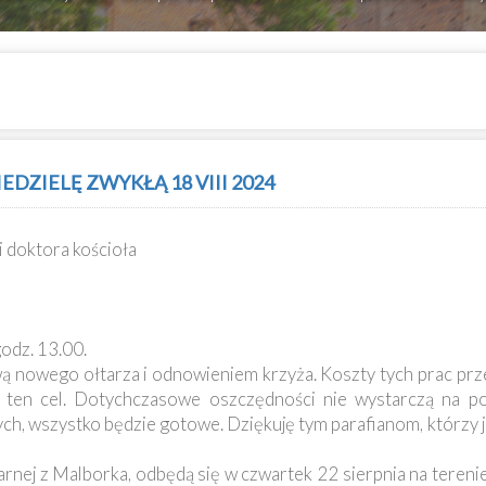
DZIELĘ ZWYKŁĄ 18 VIII 2024
i doktora kościoła
godz. 13.00.
ą nowego ołtarza i odnowieniem krzyża. Koszty tych prac prz
na ten cel. Dotychczasowe oszczędności nie wystarczą na po
h, wszystko będzie gotowe. Dziękuję tym parafianom, którzy ju
nej z Malborka, odbędą się w czwartek 22 sierpnia na terenie