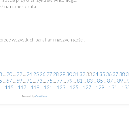
eż na numer konta:
iece wszystkich parafian i naszych gości.
8
...
20
...
22
...
24
25
26
27
28
29
30
31
32
33
34
35
36
37
38
3
5
...
67
...
69
...
71
...
73
...
75
...
77
...
79
...
81
...
83
...
85
...
87
...
89
...
3
...
115
...
117
...
119
...
121
...
123
...
125
...
127
...
129
...
131
...
13
Powered by
CuteNews