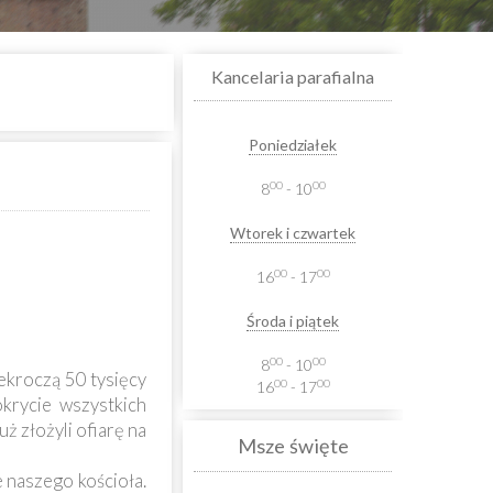
Kancelaria parafialna
Poniedziałek
00
00
8
- 10
Wtorek i czwartek
00
00
16
- 17
Środa i piątek
00
00
8
- 10
ekroczą 50 tysięcy
00
00
16
- 17
krycie wszystkich
ż złożyli ofiarę na
Msze święte
 naszego kościoła.