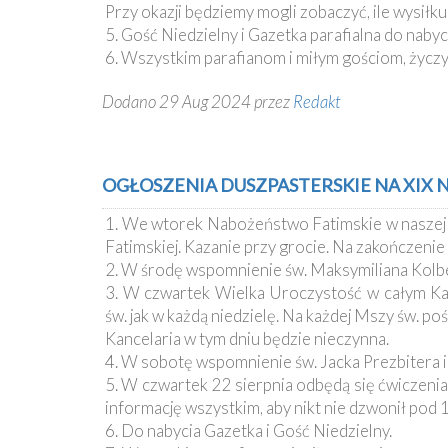
Ochrona
Przy okazji będziemy mogli zobaczyć, ile wysiłku
Małoletnich
5. Gość Niedzielny i Gazetka parafialna do nabyc
6. Wszystkim parafianom i miłym gościom, życz
Dodano 29 Aug 2024 przez
Redakt
OGŁOSZENIA DUSZPASTERSKIE NA XIX NI
1. We wtorek Nabożeństwo Fatimskie w naszej pa
Fatimskiej. Kazanie przy grocie. Na zakończenie
2. W środę wspomnienie św. Maksymiliana Kolbe
3. W czwartek Wielka Uroczystość w całym Kat
św. jak w każdą niedzielę. Na każdej Mszy św. p
Kancelaria w tym dniu będzie nieczynna.
4. W sobotę wspomnienie św. Jacka Prezbitera i 
5. W czwartek 22 sierpnia odbędą się ćwiczenia 
informację wszystkim, aby nikt nie dzwonił pod 1
6. Do nabycia Gazetka i Gość Niedzielny.