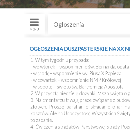
św.
i
Nabożenstwa
Ogłoszenia
Kancelaria
MENU
Galeria
OGŁOSZENIA DUSZPASTERSKIE NA XX NIE
Dekanat
1. W tym tygodniu przypada:
Nowy
- we wtorek – wspomnienie św. Bernarda, opata 
Staw
- w środę– wspomnienie św. Piusa X Papieża
Kapituła
- w czwartek – wspomnienie NMP Królowej
Kolegiacka
- w sobotę – święto św. Bartłomieja Apostoła
2. W przyszłą niedzielę dożynki. Msza święta o 
Duszpasterze
3. Na cmentarzu trwają prace związane z budow
złotych. Proszę parafian o składanie ofiar 
kosztów. Ale na Uroczystość Wszystkich Świętyc
Polecane
to zadanie.
strony
4. Ćwiczenia strażaków Państwowej Straży Pożar