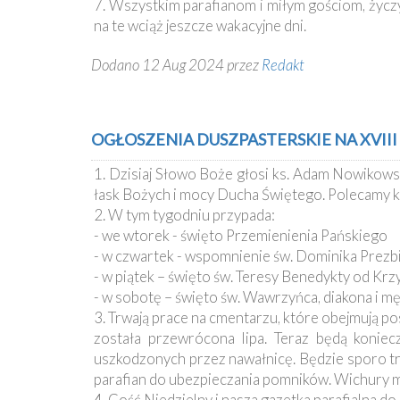
7. Wszystkim parafianom i miłym gościom, życzy
na te wciąż jeszcze wakacyjne dni.
Dodano 12 Aug 2024 przez
Redakt
OGŁOSZENIA DUSZPASTERSKIE NA XVIII N
1. Dzisiaj Słowo Boże głosi ks. Adam Nowikows
łask Bożych i mocy Ducha Świętego. Polecamy k
2. W tym tygodniu przypada:
- we wtorek - święto Przemienienia Pańskiego
- w czwartek - wspomnienie św. Dominika Prezb
- w piątek – święto św. Teresy Benedykty od Krz
- w sobotę – święto św. Wawrzyńca, diakona i m
3. Trwają prace na cmentarzu, które obejmują 
została przewrócona lipa. Teraz będą koniec
uszkodzonych przez nawałnicę. Będzie sporo troc
parafian do ubezpieczania pomników. Wichury m
4. Gość Niedzielny i nasza gazetka parafialna do