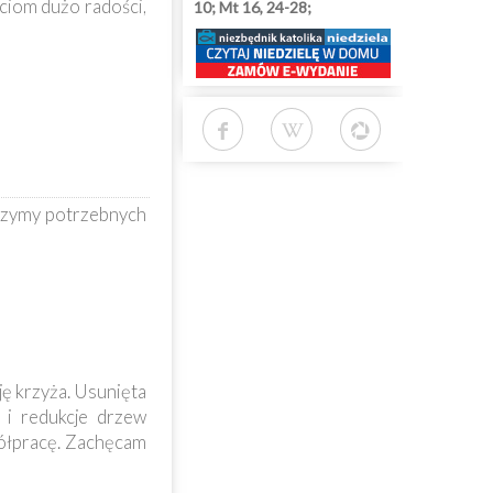
ciom dużo radości,
10; Mt 16, 24-28;
yczymy potrzebnych
ę krzyża. Usunięta
 i redukcje drzew
spółpracę. Zachęcam