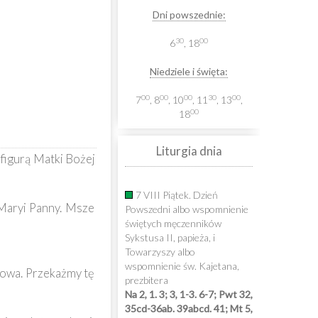
Dni powszednie:
30
00
6
, 18
Niedziele i święta:
00
00
00
30
00
7
, 8
, 10
, 11
, 13
,
00
18
Liturgia dnia
figurą Matki Bożej
7 VIII Piątek. Dzień
 Maryi Panny. Msze
Powszedni albo wspomnienie
świętych męczenników
Sykstusa II, papieża, i
Towarzyszy albo
wspomnienie św. Kajetana,
nkowa. Przekażmy tę
prezbitera
Na 2, 1. 3; 3, 1-3. 6-7; Pwt 32,
35cd-36ab. 39abcd. 41; Mt 5,