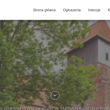
Strona główna
Ogłoszenia
Intencje
K
e witamy na stronie parafii pw. św. Mateusza Apostoła w Now