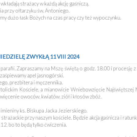
 wkładają strażacy w każdą akcję gaśniczą.
ia przy ołtarzyku św. Antoniego.
ymy dużo łask Bożych na czas pracy czy też wypoczynku.
EDZIELĘ ZWYKŁĄ 11 VIII 2024
rafii. Zapraszamy na Mszę świętą o godz. 18.00 i procesję z 
 zaśpiewamy apel jasnogórski.
go, prezbitera i męczennika.
olickim Kościele, a mianowicie Wniebowzięcie Najświętszej
oświęcenie owoców, kwiatów, ziół i kłosów zbóż.
imieniny ks. Biskupa Jacka Jezierskiego,
strażackie przy naszym kościele. Będzie akcja gaśnicza i ratu
12, bo to będą tylko ćwiczenia.