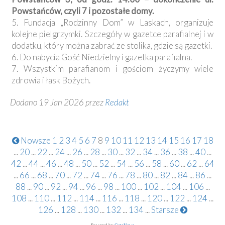
Powstańców, czyli 7 i pozostałe domy.
5. Fundacja „Rodzinny Dom” w Laskach, organizuje
kolejne pielgrzymki. Szczegóły w gazetce parafialnej i w
dodatku, który można zabrać ze stolika, gdzie są gazetki.
6. Do nabycia Gość Niedzielny i gazetka parafialna.
7. Wszystkim parafianom i gościom życzymy wiele
zdrowia i łask Bożych.
Dodano 19 Jan 2026 przez
Redakt
Nowsze
1
2
3
4
5
6
7
8
9
10
11
12
13
14
15
16
17
18
...
20
...
22
...
24
...
26
...
28
...
30
...
32
...
34
...
36
...
38
...
40
...
42
...
44
...
46
...
48
...
50
...
52
...
54
...
56
...
58
...
60
...
62
...
64
...
66
...
68
...
70
...
72
...
74
...
76
...
78
...
80
...
82
...
84
...
86
...
88
...
90
...
92
...
94
...
96
...
98
...
100
...
102
...
104
...
106
...
108
...
110
...
112
...
114
...
116
...
118
...
120
...
122
...
124
...
126
...
128
...
130
...
132
...
134
...
Starsze