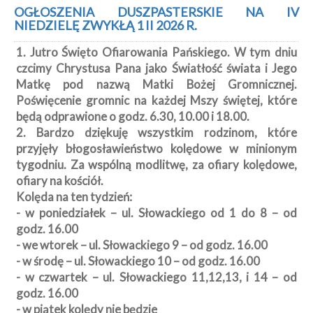
Kancelaria
OGŁOSZENIA DUSZPASTERSKIE NA IV
NIEDZIELĘ ZWYKŁĄ 1 II 2026 R.
Galeria
1. Jutro Święto Ofiarowania Pańskiego. W tym dniu
Dekanat
czcimy Chrystusa Pana jako Światłość świata i Jego
Nowy
Matkę pod nazwą Matki Bożej Gromnicznej.
Staw
Poświęcenie gromnic na każdej Mszy świętej, które
Kapituła
będą odprawione o godz. 6.30, 10.00 i 18.00.
Kolegiacka
2. Bardzo dziękuję wszystkim rodzinom, które
Duszpasterze
przyjęły błogosławieństwo kolędowe w minionym
tygodniu. Za wspólną modlitwę, za ofiary kolędowe,
Polecane
ofiary na kościół.
strony
Kolęda na ten tydzień:
- w poniedziałek – ul. Słowackiego od 1 do 8 – od
Ochrona
Małoletnich
godz. 16.00
- we wtorek – ul. Słowackiego 9 – od godz. 16.00
- w środę – ul. Słowackiego 10 – od godz. 16.00
- w czwartek – ul. Słowackiego 11,12,13, i 14 – od
godz. 16.00
- w piątek kolędy nie będzie