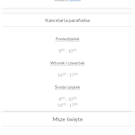
Powered by
CuteNews
Kancelaria parafialna
Poniedziałek
00
00
8
- 10
Wtorek i czwartek
00
00
16
- 17
Środa i piątek
00
00
8
- 10
00
00
16
- 17
Msze święte