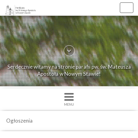
Toggl
navig
×
Strona
główna
O
Serdecznie witamy na stronie parafii pw. św. Mateusza
parafii
Apostoła w Nowym Stawie!
Ogłoszenia
Intencje
Grupy
MENU
duszpasterskie
Msze
Ogłoszenia
św.
i
Nabożenstwa