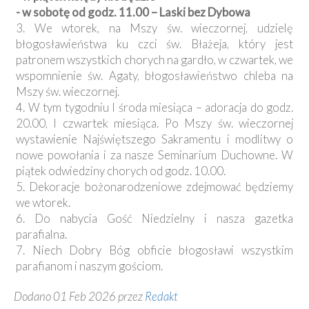
- w sobotę od godz. 11.00 – Laski bez Dybowa
3. We wtorek, na Mszy św. wieczornej, udzielę
błogosławieństwa ku czci św. Błażeja, który jest
patronem wszystkich chorych na gardło, w czwartek, we
wspomnienie św. Agaty, błogosławieństwo chleba na
Mszy św. wieczornej.
4. W tym tygodniu I środa miesiąca – adoracja do godz.
20.00, I czwartek miesiąca. Po Mszy św. wieczornej
wystawienie Najświętszego Sakramentu i modlitwy o
nowe powołania i za nasze Seminarium Duchowne. W
piątek odwiedziny chorych od godz. 10.00.
5. Dekoracje bożonarodzeniowe zdejmować będziemy
we wtorek.
6. Do nabycia Gość Niedzielny i nasza gazetka
parafialna.
7. Niech Dobry Bóg obficie błogosławi wszystkim
parafianom i naszym gościom.
Dodano 01 Feb 2026 przez
Redakt