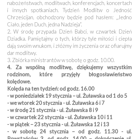
nabożeństwach, modlitwach, konferencjach, koncertach
i innych spotkaniach. Tydzień Modlitw o Jedność
Chrześcijan, obchodzony będzie pod hasłem: „Jedno
Ciało, jeden Duch, jedna Nadzieja”.
2. W środę przypada Dzień Babci, w czwartek Dzień
Dziadka. Pamiętajmy o tych, którzy tyle miłości i ciepła
dają swoim wnukom, i złóżmy im życzenia oraz ofiarujmy
dar modlitwy.
3. Zbiórka ministrantów w sobotę o godz. 10.00.
4. Za wspólną modlitwę, dziękujemy wszystkim
rodzinom, które przyjęły błogosławieństwo
kolędowe.
Kolęda na ten tydzień: od godz. 16.00
- w poniedziałek 19 stycznia – ul. Żuławska od 1 do 5
- we wtorek 20 stycznia - ul. Żuławska 6 i 7
- w środę 21 stycznia - ul. Żuławska 8 i 9
- w czwartek 22 stycznia - ul. Żuławska 10 i 11
- w piątek – 23 stycznia - ul. Żuławska 12 i 13
- w sobotę 24 stycznia – od godz. 11.30 - ul.
Powstańców 3, od godz. 14.00 – dokończenie ul.