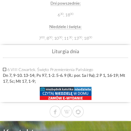
Dni powszednie:
30
00
6
, 18
Niedziele i święta:
00
00
00
30
00
00
7
, 8
, 10
, 11
, 13
, 18
Liturgia dnia
6 VIII Czwartek. Święto Przemienienia Pańskiego
Dn 7, 9-10. 13-14; Ps 97, 1-2. 5-6. 9 (R.: por. 1a i 9a); 2 P 1, 16-19; Mt
17, 5c; Mt 17, 1-9;