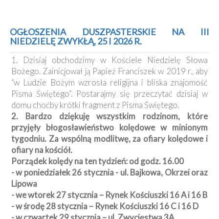
OGŁOSZENIA DUSZPASTERSKIE NA III
NIEDZIELĘ ZWYKŁĄ, 25 I 2026 R.
1. Dzisiaj obchodzimy w Kościele Niedzielę Słowa
Bożego. Zainicjował ją Papież Franciszek w 2019 r., aby
“w Ludzie Bożym wzrosła religijna i bliska znajomość
Pisma Świętego”. Postarajmy się przeczytać dzisiaj w
domu choćby krótki fragment z Pisma Świętego.
2. Bardzo dziękuję wszystkim rodzinom, które
przyjęły błogosławieństwo kolędowe w minionym
tygodniu. Za wspólną modlitwę, za ofiary kolędowe i
ofiary na kościół.
Porządek kolędy na ten tydzień: od godz. 16.00
- w poniedziałek 26 stycznia - ul. Bajkowa, Okrzei oraz
Lipowa
- we wtorek 27 stycznia – Rynek Kościuszki 16 A i 16 B
- w środę 28 stycznia – Rynek Kościuszki 16 C i 16 D
- w czwartek 29 stycznia – ul. Zwycięstwa 3A