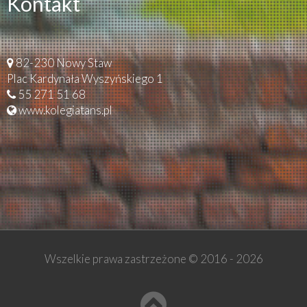
Kontakt
82-230 Nowy Staw
Plac Kardynała Wyszyńskiego 1
55 271 51 68
www.kolegiatans.pl
Wszelkie prawa zastrzeżone © 2016 -
2026