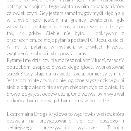
patrząc na spójność tego świata a w nim na bałagan który
człowiek czyni. Gdy jestem samotny, gdy myśli kłębią się
w umyśle, gdy jestem na granicy zwątpienia, gdy
wszystko przestaje mieć sens, a coraz więcej ludzi żyje
tak, jak gdyby Ciebie nie było. I odkrywam z
przerażeniem, że moje pytania postawił Ci Jezu, kusiciel.
A my te pytania, w myślach, w chwilach kryzysu,
zwątpienia, słabości tylko powtarzamy.
Pytamy i my dziś: czy nie możesz nakarmić ludzi, zaradzić
potrzebom, zaspokoić wszelkiego głodu, wyprostować
ścieżki? Gdy staję na krawędzi życia, pomiędzy tym, co
jest zrozumiałe a tym, co nie logiczne słyszę dziś w głębi
siebie odpowiedź: nie samym chlebem żyje człowiek. To
Słowo Boga jest odpowiedzią. Ono wzywa, bym wytrwał
do końca, bym nie zwątpił, bym nie ustał w drodze.
Ekstremalna Droga Kryżowa to wędrówka w ciszy, która
pozwala na przygotowanie się do lepszego i
pełniejszego przeżywania wydarzeń Triduum