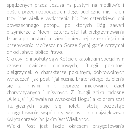
spędzonych przez Jezusa na pustyni na modlitwie i
poście przed rozpoczęciem Jego publicznej misji, ale i
trzy inne wielkie wydarzenia biblijne: czterdzieści dni
powszechnego potopu, po których Bóg zawarł
przymierze z Noem; czterdzieści lat pielgrzymowania
Izraela po pustyni ku ziemi obiecanej; czterdzieści dni
przebywania Mojżesza na Górze Synaj, gdzie otrzymał
on od Jahwe Tablice Prawa.
Okresy i dni pokuty są w Kościele katolickim specjalnym
czasem ćwiczeń duchowych, liturgii pokutnej,
pielgrzymek o charakterze pokutnym, dobrowolnych
wyrzeczeń, jak post i jałmużna, braterskiego dzielenia
się z innymi, m.in. poprzez inicjowanie dzieł
charytatywnych i misyjnych. Z liturgii znika radosne
„Alleluja” i „Chwała na wysokości Bogu”, a kolorem szat
liturgicznych staje się fiolet. Istotą pozostaje
przygotowanie wspólnoty wiernych do największego
święta chrześcijan, jakim jest Wielkanoc.
Wielki Post jest także okresem przygotowania