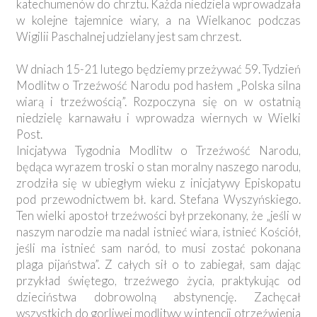
katechumenów do chrztu. Każda niedziela wprowadzała
w kolejne tajemnice wiary, a na Wielkanoc podczas
Wigilii Paschalnej udzielany jest sam chrzest.
W dniach 15-21 lutego będziemy przeżywać 59. Tydzień
Modlitw o Trzeźwość Narodu pod hasłem „Polska silna
wiarą i trzeźwością”. Rozpoczyna się on w ostatnią
niedzielę karnawału i wprowadza wiernych w Wielki
Post.
Inicjatywa Tygodnia Modlitw o Trzeźwość Narodu,
będąca wyrazem troski o stan moralny naszego narodu,
zrodziła się w ubiegłym wieku z inicjatywy Episkopatu
pod przewodnictwem bł. kard. Stefana Wyszyńskiego.
Ten wielki apostoł trzeźwości był przekonany, że „jeśli w
naszym narodzie ma nadal istnieć wiara, istnieć Kościół,
jeśli ma istnieć sam naród, to musi zostać pokonana
plaga pijaństwa”. Z całych sił o to zabiegał, sam dając
przykład świętego, trzeźwego życia, praktykując od
dzieciństwa dobrowolną abstynencję. Zachęcał
wszystkich do gorliwej modlitwy w intencji otrzeźwienia