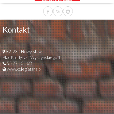
Kontakt
82-230 Nowy Staw
Plac Kardynała Wyszyńskiego 1
55 271 51 68
www.kolegiatans.pl