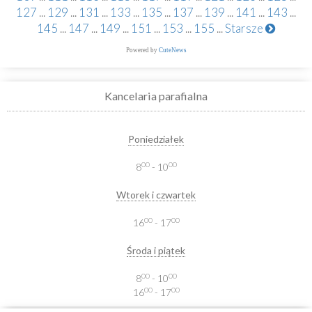
127
...
129
...
131
...
133
...
135
...
137
...
139
...
141
...
143
...
145
...
147
...
149
...
151
...
153
...
155
...
Starsze
Powered by
CuteNews
Kancelaria parafialna
Poniedziałek
00
00
8
- 10
Wtorek i czwartek
00
00
16
- 17
Środa i piątek
00
00
8
- 10
00
00
16
- 17