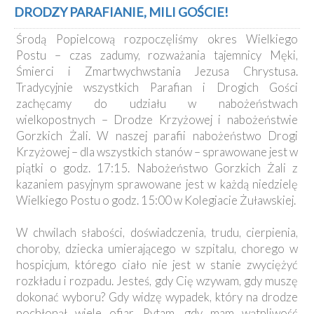
Kancelaria
DRODZY PARAFIANIE, MILI GOŚCIE!
Środą Popielcową rozpoczęliśmy okres Wielkiego
Galeria
Postu – czas zadumy, rozważania tajemnicy Męki,
Dekanat
Śmierci i Zmartwychwstania Jezusa Chrystusa.
Nowy
Tradycyjnie wszystkich Parafian i Drogich Gości
Staw
zachęcamy do udziału w nabożeństwach
Kapituła
wielkopostnych – Drodze Krzyżowej i nabożeństwie
Kolegiacka
Gorzkich Żali. W naszej parafii nabożeństwo Drogi
Duszpasterze
Krzyżowej – dla wszystkich stanów – sprawowane jest w
piątki o godz. 17:15. Nabożeństwo Gorzkich Żali z
Polecane
kazaniem pasyjnym sprawowane jest w każdą niedzielę
strony
Wielkiego Postu o godz. 15:00 w Kolegiacie Żuławskiej.
Ochrona
Małoletnich
W chwilach słabości, doświadczenia, trudu, cierpienia,
choroby, dziecka umierającego w szpitalu, chorego w
hospicjum, którego ciało nie jest w stanie zwyciężyć
rozkładu i rozpadu. Jesteś, gdy Cię wzywam, gdy muszę
dokonać wyboru? Gdy widzę wypadek, który na drodze
pochłonął wiele ofiar. Pytam, gdy mam wątpliwość