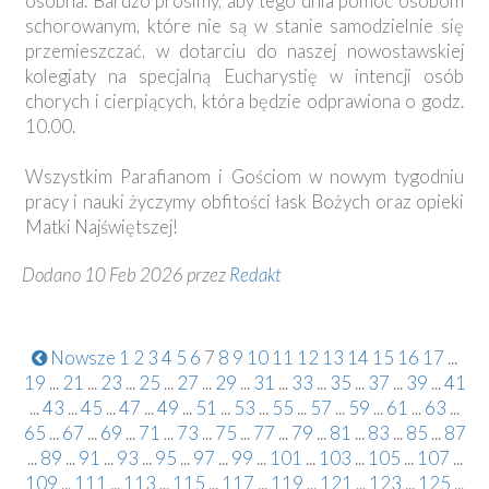
osobna. Bardzo prosimy, aby tego dnia pomóc osobom
schorowanym, które nie są w stanie samodzielnie się
przemieszczać, w dotarciu do naszej nowostawskiej
kolegiaty na specjalną Eucharystię w intencji osób
chorych i cierpiących, która będzie odprawiona o godz.
10.00.
Wszystkim Parafianom i Gościom w nowym tygodniu
pracy i nauki życzymy obfitości łask Bożych oraz opieki
Matki Najświętszej!
Dodano 10 Feb 2026 przez
Redakt
Nowsze
1
2
3
4
5
6
7
8
9
10
11
12
13
14
15
16
17
...
19
...
21
...
23
...
25
...
27
...
29
...
31
...
33
...
35
...
37
...
39
...
41
...
43
...
45
...
47
...
49
...
51
...
53
...
55
...
57
...
59
...
61
...
63
...
65
...
67
...
69
...
71
...
73
...
75
...
77
...
79
...
81
...
83
...
85
...
87
...
89
...
91
...
93
...
95
...
97
...
99
...
101
...
103
...
105
...
107
...
109
...
111
...
113
...
115
...
117
...
119
...
121
...
123
...
125
...