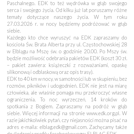
Paschalnego. EDK to też wędrówka w głąb swojego
serca i swojego życia. Od kilku już lat poruszamy różne
tematy dotyczące naszego życia. W tym roku
27.03.2026 r. w nocy będziemy podróżować w głąb
siebie.
Każdego kto chce wyruszyć na EDK zapraszamy do
kościoła Św. Brata Alberta przy ul. Częstochowskiej 28
w Elblągu na Mszę św. o godzinie 20.00. Po Mszy św.
będzie możliwość odebrania pakietów EDK (koszt 30 zł.
– pakiet zawiera: książeczki z rozważaniami, opaskę
silikonową i odblaskową oraz opis trasy).
EDK to 40 km w nocy, w samotności lub w skupieniu, bez
rozmów, pikników i udogodnień. EDK nie jest na miarę
człowieka, ale właśnie pomaga mu przekroczyć własne
ograniczenia. To noc wyrzeczeń, 14 kroków do
spotkania z Bogiem. Zapraszamy na podróż w głąb
siebie. Więcej informacji na stronie www.edk.org.pl. W
razie jakichkolwiek pytań, czy niejasności można pisać na
adres e-maila:
elblag.edk@gmail.com
. Zachęcamy także
do śledzenia profilu facebookowego: ELBLĄG.EDK.