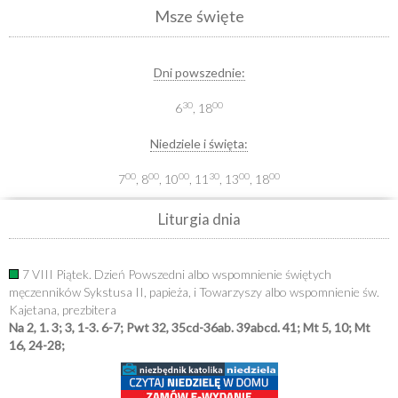
Msze święte
Dni powszednie:
30
00
6
, 18
Niedziele i święta:
00
00
00
30
00
00
7
, 8
, 10
, 11
, 13
, 18
Liturgia dnia
7 VIII Piątek. Dzień Powszedni albo wspomnienie świętych
męczenników Sykstusa II, papieża, i Towarzyszy albo wspomnienie św.
Kajetana, prezbitera
Na 2, 1. 3; 3, 1-3. 6-7; Pwt 32, 35cd-36ab. 39abcd. 41; Mt 5, 10; Mt
16, 24-28;