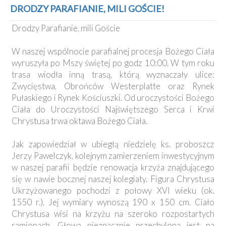
Kancelaria
DRODZY PARAFIANIE, MILI GOŚCIE!
Drodzy Parafianie, mili Goście
Galeria
Dekanat
W naszej wspólnocie parafialnej procesja Bożego Ciała
Nowy
wyruszyła po Mszy świętej po godz 10:00. W tym roku
Staw
trasa wiodła inną trasą, którą wyznaczały ulice:
Kapituła
Zwycięstwa, Obrońców Westerplatte oraz Rynek
Kolegiacka
Pułaskiego i Rynek Kościuszki. Od uroczystości Bożego
Duszpasterze
Ciała do Uroczystości Najświętszego Serca i Krwi
Chrystusa trwa oktawa Bożego Ciała.
Polecane
strony
Jak zapowiedział w ubiegłą niedzielę ks. proboszcz
Ochrona
Jerzy Pawelczyk, kolejnym zamierzeniem inwestycyjnym
Małoletnich
w naszej parafii będzie renowacja krzyża znajdującego
się w nawie bocznej naszej kolegiaty. Figura Chrystusa
Ukrzyżowanego pochodzi z połowy XVI wieku (ok.
1550 r.). Jej wymiary wynoszą 190 x 150 cm. Ciało
Chrystusa wisi na krzyżu na szeroko rozpostartych
ramionach. Głowa nieznacznie przechylona jest na