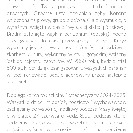
prawe ramię. Twarz pociągła o ustach i oczach
otwartych. Otwarte usta odsłaniają zęby. Korona
wtłoczona na głowę, grubo pleciona. Ciało wysmukłe, o
wyraźnym wcięciu w pasie i wypukłej klatce piersiowej.
Biodra osłonięte wąskim perizonium (opaską) mocno
przylegającym do ciała przewiązanym z tyłu. Krzyż
wykonany jest z drewna. Jest, który jest prawdziwym
skarbem kultury, wykonany w stylu gotyckim, wpisany
jest do rejestru zabytków. W 2050 roku, będzie miał
500 lat. Niech dzięki zaangażowaniu wszystkich parafian
w jego renowację, będzie adorowany przez następne
lata i wieki.
Dobiega końca rok szkolny i katechetyczny 2024/2025.
Wszystkie dzieci, młodzież, rodziców i wychowawców
zachęcamy do wspólnej modlitwy podczas Mszy świętej
o w piątek 27 czerwca o godz. 8:00, podczas której
będziemy dziękować za wszelkie łaski, których
doświadczyliśmy w okresie nauki oraz będziemy