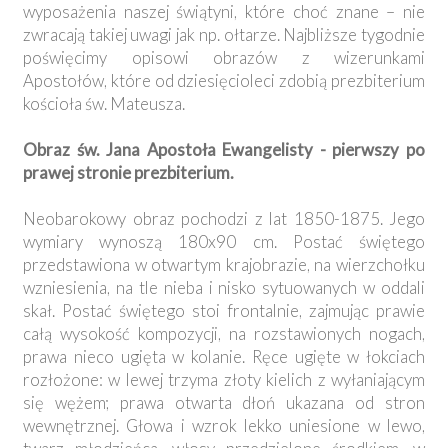
wyposażenia naszej świątyni, które choć znane – nie
zwracają takiej uwagi jak np. ołtarze. Najbliższe tygodnie
poświęcimy opisowi obrazów z wizerunkami
Apostołów, które od dziesięcioleci zdobią prezbiterium
kościoła św. Mateusza.
Obraz św. Jana Apostoła Ewangelisty - pierwszy po
prawej stronie prezbiterium.
Neobarokowy obraz pochodzi z lat 1850-1875. Jego
wymiary wynoszą 180x90 cm. Postać świętego
przedstawiona w otwartym krajobrazie, na wierzchołku
wzniesienia, na tle nieba i nisko sytuowanych w oddali
skał. Postać świętego stoi frontalnie, zajmując prawie
całą wysokość kompozycji, na rozstawionych nogach,
prawa nieco ugięta w kolanie. Ręce ugięte w łokciach
rozłożone: w lewej trzyma złoty kielich z wyłaniającym
się wężem; prawa otwarta dłoń ukazana od stron
wewnętrznej. Głowa i wzrok lekko uniesione w lewo,