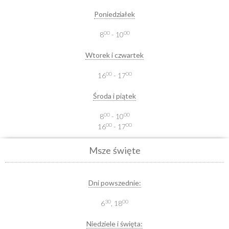
Poniedziałek
00
00
8
- 10
Wtorek i czwartek
00
00
16
- 17
Środa i piątek
00
00
8
- 10
00
00
16
- 17
Msze święte
Dni powszednie:
30
00
6
, 18
Niedziele i święta: