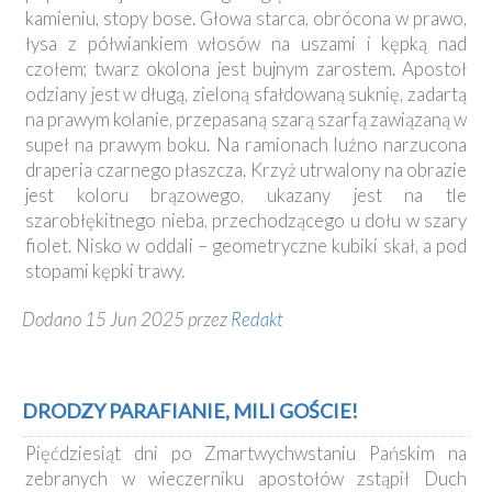
kamieniu, stopy bose. Głowa starca, obrócona w prawo,
łysa z półwiankiem włosów na uszami i kępką nad
czołem; twarz okolona jest bujnym zarostem. Apostoł
odziany jest w długą, zieloną sfałdowaną suknię, zadartą
na prawym kolanie, przepasaną szarą szarfą zawiązaną w
supeł na prawym boku. Na ramionach luźno narzucona
draperia czarnego płaszcza. Krzyż utrwalony na obrazie
jest koloru brązowego, ukazany jest na tle
szarobłękitnego nieba, przechodzącego u dołu w szary
fiolet. Nisko w oddali – geometryczne kubiki skał, a pod
stopami kępki trawy.
Dodano 15 Jun 2025 przez
Redakt
DRODZY PARAFIANIE, MILI GOŚCIE!
Pięćdziesiąt dni po Zmartwychwstaniu Pańskim na
zebranych w wieczerniku apostołów zstąpił Duch