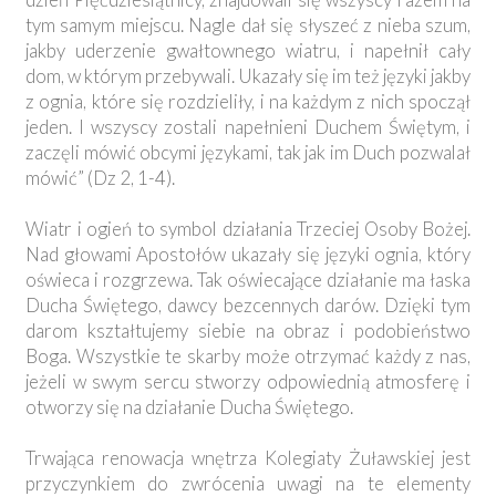
tym samym miejscu. Nagle dał się słyszeć z nieba szum,
jakby uderzenie gwałtownego wiatru, i napełnił cały
dom, w którym przebywali. Ukazały się im też języki jakby
z ognia, które się rozdzieliły, i na każdym z nich spoczął
jeden. I wszyscy zostali napełnieni Duchem Świętym, i
zaczęli mówić obcymi językami, tak jak im Duch pozwalał
mówić” (Dz 2, 1-4).
Wiatr i ogień to symbol działania Trzeciej Osoby Bożej.
Nad głowami Apostołów ukazały się języki ognia, który
oświeca i rozgrzewa. Tak oświecające działanie ma łaska
Ducha Świętego, dawcy bezcennych darów. Dzięki tym
darom kształtujemy siebie na obraz i podobieństwo
Boga. Wszystkie te skarby może otrzymać każdy z nas,
jeżeli w swym sercu stworzy odpowiednią atmosferę i
otworzy się na działanie Ducha Świętego.
Trwająca renowacja wnętrza Kolegiaty Żuławskiej jest
przyczynkiem do zwrócenia uwagi na te elementy