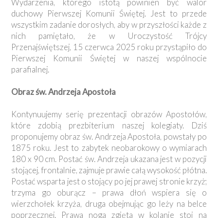
Wydarzenia, którego istotą powinien być walor
duchowy Pierwszej Komunii Świętej. Jest to przede
wszystkim zadanie dorosłych, aby w przyszłości każde z
nich pamiętało, że w Uroczystość Trójcy
Przenajświętszej, 15 czerwca 2025 roku przystąpiło do
Pierwszej Komunii Świętej w naszej wspólnocie
parafialnej.
Obraz św. Andrzeja Apostoła
Kontynuujemy serię prezentacji obrazów Apostołów,
które zdobią prezbiterium naszej kolegiaty. Dziś
proponujemy obraz św. Andrzeja Apostoła, powstały po
1875 roku. Jest to zabytek neobarokowy o wymiarach
180 x 90 cm. Postać św. Andrzeja ukazana jest w pozycji
stojącej, frontalnie, zajmuje prawie całą wysokość płótna.
Postać wsparta jest o stojący po jej prawej stronie krzyż;
trzyma go oburącz – prawa dłoń wspiera się o
wierzchołek krzyża, druga obejmując go leży na belce
poprzecznej. Prawa noga zgięta w kolanie stoi na