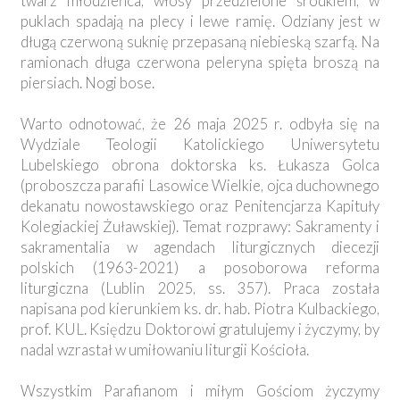
twarz młodzieńca, włosy przedzielone środkiem, w
puklach spadają na plecy i lewe ramię. Odziany jest w
długą czerwoną suknię przepasaną niebieską szarfą. Na
ramionach długa czerwona peleryna spięta broszą na
piersiach. Nogi bose.
Warto odnotować, że 26 maja 2025 r. odbyła się na
Wydziale Teologii Katolickiego Uniwersytetu
Lubelskiego obrona doktorska ks. Łukasza Golca
(proboszcza parafii Lasowice Wielkie, ojca duchownego
dekanatu nowostawskiego oraz Penitencjarza Kapituły
Kolegiackiej Żuławskiej). Temat rozprawy: Sakramenty i
sakramentalia w agendach liturgicznych diecezji
polskich (1963-2021) a posoborowa reforma
liturgiczna (Lublin 2025, ss. 357). Praca została
napisana pod kierunkiem ks. dr. hab. Piotra Kulbackiego,
prof. KUL. Księdzu Doktorowi gratulujemy i życzymy, by
nadal wzrastał w umiłowaniu liturgii Kościoła.
Wszystkim Parafianom i miłym Gościom życzymy