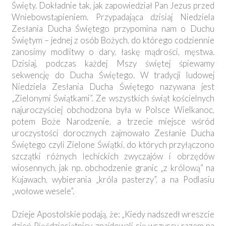
Święty. Dokładnie tak, jak zapowiedział Pan Jezus przed
Wniebowstąpieniem. Przypadająca dzisiaj Niedziela
Zesłania Ducha Świętego przypomina nam o Duchu
Świętym – jednej z osób Bożych, do którego codziennie
zanosimy modlitwy o dary, łaskę mądrości, męstwa.
Dzisiaj, podczas każdej Mszy świętej śpiewamy
sekwencję do Ducha Świętego. W tradycji ludowej
Niedziela Zesłania Ducha Świętego nazywana jest
„Zielonymi Świątkami”. Ze wszystkich świąt kościelnych
najuroczyściej obchodzona była w Polsce Wielkanoc,
potem Boże Narodzenie, a trzecie miejsce wśród
uroczystości dorocznych zajmowało Zesłanie Ducha
Świętego czyli Zielone Świątki, do których przyłączono
szczątki różnych lechickich zwyczajów i obrzędów
wiosennych, jak np. obchodzenie granic „z królową” na
Kujawach, wybierania „króla pasterzy”, a na Podlasiu
„wołowe wesele”.
Dzieje Apostolskie podają, że: „Kiedy nadszedł wreszcie
dzień Pięćdziesiątnicy, znajdowali się wszyscy razem na