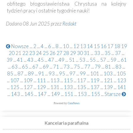
obfitego błogosławieństwa Chrystusa na kolejny
tydzień pracy i ostatnie tygodnie nauki!
Dodano 08 Jun 2025 przez
Redakt
Nowsze
...
2
...
4
...
6
...
8
...
10
...
12
13
14
15
16
17
18
19
20
21
22
23
24
25
26
27
28
29
30
31
...
33
...
35
...
37
...
39
...
41
...
43
...
45
...
47
...
49
...
51
...
53
...
55
...
57
...
59
...
61
...
63
...
65
...
67
...
69
...
71
...
73
...
75
...
77
...
79
...
81
...
83
...
85
...
87
...
89
...
91
...
93
...
95
...
97
...
99
...
101
...
103
...
105
...
107
...
109
...
111
...
113
...
115
...
117
...
119
...
121
...
123
...
125
...
127
...
129
...
131
...
133
...
135
...
137
...
139
...
141
...
143
...
145
...
147
...
149
...
151
...
153
...
155
...
Starsze
Powered by
CuteNews
Kancelaria parafialna