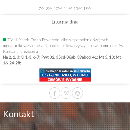
00
00
00
30
00
00
7
, 8
, 10
, 11
, 13
, 18
Liturgia dnia
7 VIII Piątek. Dzień Powszedni albo wspomnienie świętych
męczenników Sykstusa II, papieża, i Towarzyszy albo wspomnienie św.
Kajetana, prezbitera
Na 2, 1. 3; 3, 1-3. 6-7; Pwt 32, 35cd-36ab. 39abcd. 41; Mt 5, 10; Mt
16, 24-28;
Kontakt