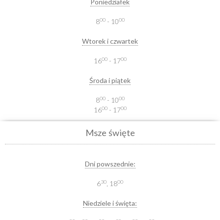
Poniedziałek
00
00
8
- 10
Wtorek i czwartek
00
00
16
- 17
Środa i piątek
00
00
8
- 10
00
00
16
- 17
Msze święte
Dni powszednie:
30
00
6
, 18
Niedziele i święta: