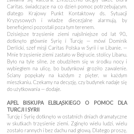
Caritas, świadczące na co dzień pomoc potrzebującym,
dlatego Krajowy Punkt Kontaktowy ds. Sytuacji
Kryzysowych i władze diecezjalne alarmują, by
beneficjenci pozostali poza tym terenem.
Dzisiejsze trzęsienie ziemi najsilniejsze od lat 90.,
dotknęło głównie Syrię i Turcję — mówi Dominik
Derlicki, szef misji Caritas Polska w Syrii i w Libanie. —
Mnie trzęsienie ziemi zastało w Bejrucie, stolicy Libanu.
Było na tyle silne, że obudziłem się w środku nocy i
wybiegłem na ulicę, bo budynkowi groziło zawalenie.
Ściany popękały na każdym z pięter, w każdym
mieszkaniu. Czekamy na decyzję, czy budynek nadaje się
do użytkowania — dodaje.
APEL BISKUPA ELBLĄSKIEGO O POMOC DLA
TURCJI I SYRII
Turcję i Syrię dotknęło w ostatnich dniach dramatyczne
w skutkach trzęsienie ziemi. Zginęło wielu ludzi, wielu
zostało rannych i bez dachu nad głową. Dlatego proszę,