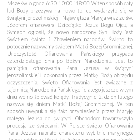
Msze św. o godz. 6:30, 10:00 i 18:00. W ten sposób cały
lud Boży przeżywa na nowo to, co wydarzyło się w
świątyni jerozolimskiej - Najświętsza Maryja wraz ze św.
Józefem ofiarowała Dzieciątko Jezus Bogu Ojcu, a
Symeon ogłosił, że nowo narodzony Syn Boży jest
Światłem świata i Zbawieniem narodów. Święto to
potocznie nazywamy świętem Matki Bożej Gromnicznej.
Uroczystość Ofiarowania Pańskiego przypada
czterdziestego dnia po Bożym Narodzeniu. Jest to
pamiątka ofiarowania Pana Jezusa w świątyni
jerozolimskiej i dokonania przez Matkę Bożą obrzędu
oczyszczenia. Święto Ofiarowania jest związane z
tajemnicą Narodzenia Pańskiego i dlatego jeszcze w tym
dniu wolno śpiewać kolędy. Tradycyjnie 2. dzień lutego
nazywa się dniem Matki Bożej Gromnicznej. W ten
sposób uwypukla się fakt przyniesienia przez Maryję
małego Jezusa do świątyni. Obchodom towarzyszyła
procesja ze świecami. W Polsce święto Ofiarowania
Pana Jezusa nabrało charakteru wybitnie maryjnego.
Polacy widzą w Maryi Tę, która sprowadziła na ziemię