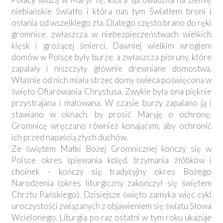
niebiańskie Światło i która nas tym Światłem broni i
osłania od wszelkiego zła. Dlatego często brano do ręki
gromnice, zwłaszcza w niebezpieczeństwach wielkich
klęsk i grożącej śmierci. Dawniej wielkim wrogiem
domów w Polsce były burze, a zwłaszcza pioruny, które
zapalały i niszczyły głównie drewniane domostwa.
Właśnie od nich miała strzec domy świeca poświęcona w
święto Ofiarowania Chrystusa. Zwykle była ona pięknie
przystrajana i malowana. W czasie burzy zapalano ją i
stawiano w oknach, by prosić Maryję o ochronę.
Gromnicę wręczano również konającym, aby ochronić
ich przed napaścią złych duchów.
Ze świętem Matki Bożej Gromnicznej kończy się w
Polsce okres śpiewania kolęd, trzymania żłóbków i
choinek - kończy się tradycyjny okres Bożego
Narodzenia (okres liturgiczny zakończył się świętem
Chrztu Pańskiego). Dzisiejsze święto zamyka więc cykl
uroczystości związanych z objawieniem się światu Słowa
Wcielonego. Liturgia po raz ostatni w tym roku ukazuje