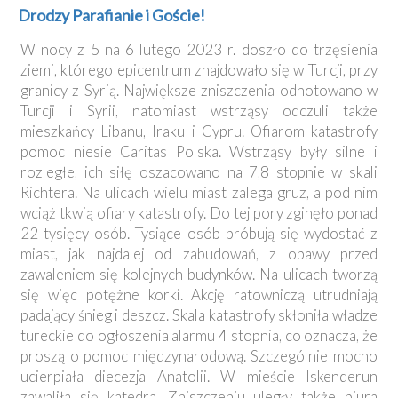
Kancelaria
Drodzy Parafianie i Goście!
W nocy z 5 na 6 lutego 2023 r. doszło do trzęsienia
Galeria
ziemi, którego epicentrum znajdowało się w Turcji, przy
Dekanat
granicy z Syrią. Największe zniszczenia odnotowano w
Nowy
Turcji i Syrii, natomiast wstrząsy odczuli także
Staw
mieszkańcy Libanu, Iraku i Cypru. Ofiarom katastrofy
Kapituła
pomoc niesie Caritas Polska. Wstrząsy były silne i
Kolegiacka
rozległe, ich siłę oszacowano na 7,8 stopnie w skali
Duszpasterze
Richtera. Na ulicach wielu miast zalega gruz, a pod nim
wciąż tkwią ofiary katastrofy. Do tej pory zginęło ponad
Polecane
22 tysięcy osób. Tysiące osób próbują się wydostać z
strony
miast, jak najdalej od zabudowań, z obawy przed
Ochrona
zawaleniem się kolejnych budynków. Na ulicach tworzą
Małoletnich
się więc potężne korki. Akcję ratowniczą utrudniają
padający śnieg i deszcz. Skala katastrofy skłoniła władze
tureckie do ogłoszenia alarmu 4 stopnia, co oznacza, że
proszą o pomoc międzynarodową. Szczególnie mocno
ucierpiała diecezja Anatolii. W mieście Iskenderun
zawaliła się katedra. Zniszczeniu uległy także biura