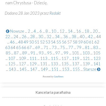
nam Chrystusa - Dziecię.
Dodano 28 Jan 2023 przez
Redakt
Nowsze
...
2
...
4
...
6
...
8
...
10
...
12
...
14
...
16
...
18
...
20
...
22
...
24
...
26
...
28
...
30
...
32
...
34
...
36
...
38
...
40
...
42
...
44
...
46
...
48
49
50
51
52
53
54
55
56
57
58
59
60
61
62
63
64
65
66
67
...
69
...
71
...
73
...
75
...
77
...
79
...
81
...
83
...
85
...
87
...
89
...
91
...
93
...
95
...
97
...
99
...
101
...
103
...
105
...
107
...
109
...
111
...
113
...
115
...
117
...
119
...
121
...
123
...
125
...
127
...
129
...
131
...
133
...
135
...
137
...
139
...
141
...
143
...
145
...
147
...
149
...
151
...
153
...
155
...
Starsze
Powered by
CuteNews
Kancelaria parafialna