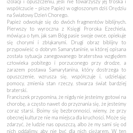
izolacji i opuszczeniu, jeśli nie towarzyszy jej troska i
współczucie – pisze Papież w ogłoszonym dziś Orędziu
na Światowy Dzień Chorego.
Papież odwołuje się do dwóch fragmentów biblijnych.
Pierwszy to wyroczna z Księgi Proroka Ezechiela,
mówiąca o tym, jak sam Bóg pasie swoje owce, opiekuje
się chorymi i zbłąkanymi. Drugi obraz biblijny to
przypowieść o dobrym Samarytaninie, w której opisana
została sytuacja zanegowanego braterstwa względem
człowieka pobitego i porzuconego przy drodze, a
zarazem postawa Samarytanina, który dostrzega to
opuszczenie, wzrusza się, współczuje i, udzielając
pomocy, zmienia stan rzeczy, stwarza świat bardziej
braterski.
Franciszek przypomina, że nigdy nie jesteśmy gotowi na
chorobę, a często nawet do przyznania się, że jesteśmy
coraz starsi. Boimy się bezbronności, wiemy, że przy
obecnej kulturze nie ma miejsca dla kruchości. Może się
zdarzyć, że ludzie nas opuszczą, albo że my sami się od
nich oddalimy, aby nie być dla nich ciężarem. W ten