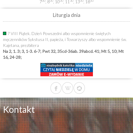
00
00
00
30
00
00
7
, 8
, 10
, 11
, 13
, 18
Liturgia dnia
7 VIII Piątek. Dzień Powszedni albo wspomnienie świętych
męczenników Sykstusa II, papieża, i Towarzyszy albo wspomnienie św.
Kajetana, prezbitera
Na 2, 1. 3; 3, 1-3. 6-7; Pwt 32, 35cd-36ab. 39abcd. 41; Mt 5, 10; Mt
16, 24-28;
Kontakt