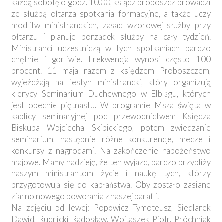
każdą sobotę o godz. 10.00, ksiądz proboszcz prowadzi
ze służbą ołtarza spotkania formacyjne, a także uczy
modlitw ministranckich, zasad wzorowej służby przy
ołtarzu i planuje porządek służby na cały tydzień.
Ministranci uczestniczą w tych spotkaniach bardzo
chętnie i gorliwie. Frekwencja wynosi często 100
procent. 11 maja razem z księdzem Proboszczem,
wyjeżdżają na festyn ministrancki, który organizują
klerycy Seminarium Duchownego w Elblągu, których
jest obecnie piętnastu. W programie Msza święta w
kaplicy seminaryjnej pod przewodnictwem Księdza
Biskupa Wojciecha Skibickiego, potem zwiedzanie
seminarium, następnie różne konkurencje, mecze i
konkursy z nagrodami. Na zakończenie nabożeństwo
majowe. Mamy nadzieję, że ten wyjazd, bardzo przybliży
naszym ministrantom życie i naukę tych, którzy
przygotowują się do kapłaństwa. Oby zostało zasiane
ziarno nowego powołania z naszej parafii.
Na zdjęciu od lewej: Popowicz Tymoteusz, Siedlarek
Dawid, Rudnicki Radosław, Wojtaszek Piotr, Próchniak