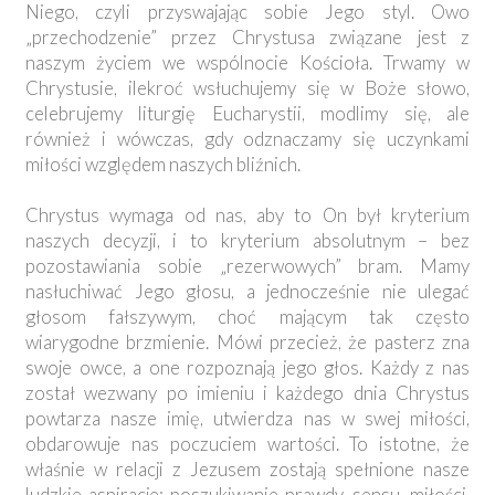
Niego, czyli przyswajając sobie Jego styl. Owo
„przechodzenie” przez Chrystusa związane jest z
naszym życiem we wspólnocie Kościoła. Trwamy w
Chrystusie, ilekroć wsłuchujemy się w Boże słowo,
celebrujemy liturgię Eucharystii, modlimy się, ale
również i wówczas, gdy odznaczamy się uczynkami
miłości względem naszych bliźnich.
Chrystus wymaga od nas, aby to On był kryterium
naszych decyzji, i to kryterium absolutnym – bez
pozostawiania sobie „rezerwowych” bram. Mamy
nasłuchiwać Jego głosu, a jednocześnie nie ulegać
głosom fałszywym, choć mającym tak często
wiarygodne brzmienie. Mówi przecież, że pasterz zna
swoje owce, a one rozpoznają jego głos. Każdy z nas
został wezwany po imieniu i każdego dnia Chrystus
powtarza nasze imię, utwierdza nas w swej miłości,
obdarowuje nas poczuciem wartości. To istotne, że
właśnie w relacji z Jezusem zostają spełnione nasze
ludzkie aspiracje: poszukiwanie prawdy, sensu, miłości,