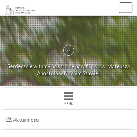
//
//
Toggl
navig
×
Strona
główna
O
Serdecznie witamy na stronie parafii pw. św. Mateusza
parafii
Apostoła w Nowym Stawie!
Ogłoszenia
Intencje
Grupy
MENU
duszpasterskie
Msze
Aktualności
św.
i
Nabożenstwa