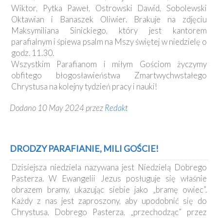
Wiktor, Pytka Paweł, Ostrowski Dawid, Sobolewski
Oktawian i Banaszek Oliwier. Brakuje na zdjęciu
Maksymiliana Sinickiego, który jest kantorem
parafialnym i śpiewa psalm na Mszy świętej w niedzielę o
godz. 11.30.
Wszystkim Parafianom i miłym Gościom życzymy
obfitego błogosławieństwa Zmartwychwstałego
Chrystusa na kolejny tydzień pracy i nauki!
Dodano 10 May 2024 przez
Redakt
DRODZY PARAFIANIE, MILI GOŚCIE!
Dzisiejsza niedziela nazywana jest Niedzielą Dobrego
Pasterza. W Ewangelii Jezus posługuje się właśnie
obrazem bramy, ukazując siebie jako „bramę owiec”.
Każdy z nas jest zaproszony, aby upodobnić się do
Chrystusa, Dobrego Pasterza, „przechodząc” przez