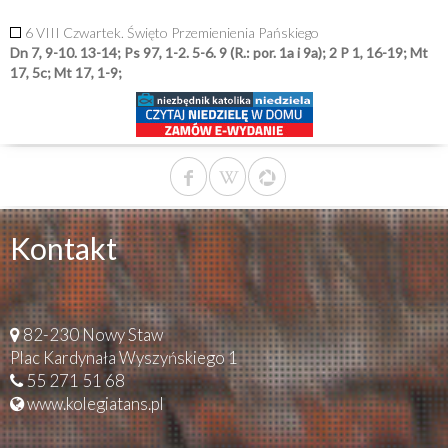
6 VIII Czwartek. Święto Przemienienia Pańskiego
Dn 7, 9-10. 13-14; Ps 97, 1-2. 5-6. 9 (R.: por. 1a i 9a); 2 P 1, 16-19; Mt
17, 5c; Mt 17, 1-9;
Kontakt
82-230 Nowy Staw
Plac Kardynała Wyszyńskiego 1
55 271 51 68
www.kolegiatans.pl