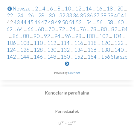
Nowsze
...
2
...
4
...
6
...
8
...
10
...
12
...
14
...
16
...
18
...
20
...
22
...
24
...
26
...
28
...
30
...
32
33
34
35
36
37
38
39
40
41
42
43
44
45
46
47
48
49
50
51
52
...
54
...
56
...
58
...
60
...
62
...
64
...
66
...
68
...
70
...
72
...
74
...
76
...
78
...
80
...
82
...
84
...
86
...
88
...
90
...
92
...
94
...
96
...
98
...
100
...
102
...
104
...
106
...
108
...
110
...
112
...
114
...
116
...
118
...
120
...
122
...
124
...
126
...
128
...
130
...
132
...
134
...
136
...
138
...
140
...
142
...
144
...
146
...
148
...
150
...
152
...
154
...
156
Starsze
Powered by
CuteNews
Kancelaria parafialna
Poniedziałek
00
00
8
- 10