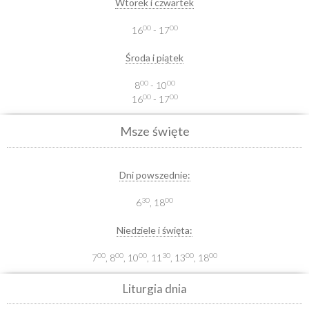
Wtorek i czwartek
00
00
16
- 17
Środa i piątek
00
00
8
- 10
00
00
16
- 17
Msze święte
Dni powszednie:
30
00
6
, 18
Niedziele i święta:
00
00
00
30
00
00
7
, 8
, 10
, 11
, 13
, 18
Liturgia dnia