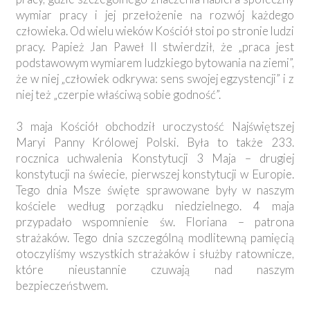
wymiar pracy i jej przełożenie na rozwój każdego
człowieka. Od wielu wieków Kościół stoi po stronie ludzi
pracy. Papież Jan Paweł II stwierdził, że „praca jest
podstawowym wymiarem ludzkiego bytowania na ziemi”,
że w niej „człowiek odkrywa: sens swojej egzystencji” i z
niej też „czerpie właściwą sobie godność”.
3 maja Kościół obchodził uroczystość Najświętszej
Maryi Panny Królowej Polski. Była to także 233.
rocznica uchwalenia Konstytucji 3 Maja – drugiej
konstytucji na świecie, pierwszej konstytucji w Europie.
Tego dnia Msze święte sprawowane były w naszym
kościele według porządku niedzielnego. 4 maja
przypadało wspomnienie św. Floriana – patrona
strażaków. Tego dnia szczególną modlitewną pamięcią
otoczyliśmy wszystkich strażaków i służby ratownicze,
które nieustannie czuwają nad naszym
bezpieczeństwem.