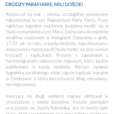
Kancelaria
DRODZY PARAFIANIE, MILI GOŚCIE!
Rozpoczął się maj – miesiąc szczególnie poświęcony
Galeria
nabożeństwu ku czci Najświętszej Maryi Panny. Przez
Dekanat
najbliższe tygodnie codziennie będziemy modlić się w
Nowy
litanii loretańskiej ku czci Maryi. Zachęcamy do wspólnej
Staw
modlitwy codziennie w Kolegiacie Żuławskiej o godz.
Kapituła
17:30. Jak co roku, w każdą niedzielę maja mieszkańcy
Kolegiacka
miejscowości naszej parafii będą modlić się przy swoich
Duszpasterze
krzyżach i kapliczkach. Prosimy o zapoznanie z
harmonogramem nabożeństw majowych, który będzie
Polecane
publikowany w każdą niedzielę. Bieżące wydanie
strony
tygodnika parafialnego zdobi zdjęcie kapliczki maryjnej
Ochrona
w Chlebówce, o którą pieczołowicie dbają mieszkańcy
Małoletnich
tej miejscowości.
Kończący się długi weekend majowy obfitował w
uroczystości i święta kościelne. Kościół obchodził
uroczystość św. Józefa Robotnika. Jest to święto ludzi
pracy, gdzie szczególnego znaczenia nabiera społeczny