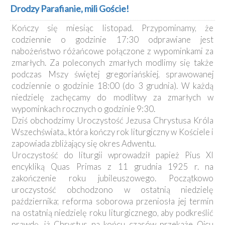
Kancelaria
Drodzy Parafianie, mili Goście!
Kończy się miesiąc listopad. Przypominamy, że
Galeria
codziennie o godzinie 17:30 odprawiane jest
Dekanat
nabożeństwo różańcowe połączone z wypominkami za
Nowy
zmarłych. Za poleconych zmarłych modlimy się także
Staw
podczas Mszy świętej gregoriańskiej, sprawowanej
Kapituła
codziennie o godzinie 18:00 (do 3 grudnia). W każdą
Kolegiacka
niedzielę zachęcamy do modlitwy za zmarłych w
Duszpasterze
wypominkach rocznych o godzinie 9:30.
Dziś obchodzimy Uroczystość Jezusa Chrystusa Króla
Polecane
Wszechświata., która kończy rok liturgiczny w Kościele i
strony
zapowiada zbliżający się okres Adwentu.
Ochrona
Uroczystość do liturgii wprowadził papież Pius XI
Małoletnich
encykliką Quas Primas z 11 grudnia 1925 r. na
zakończenie roku jubileuszowego. Początkowo
uroczystość obchodzono w ostatnią niedzielę
października; reforma soborowa przeniosła jej termin
na ostatnią niedzielę roku liturgicznego, aby podkreślić
prawdę, iż Chrystus na końcu czasów przekaże Ojcu