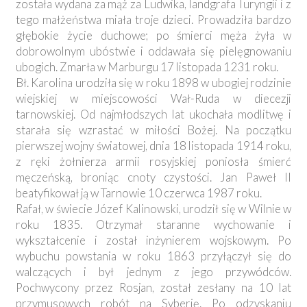
została wydana za mąż za Ludwika, landgrafa Turyngii i z
tego małżeństwa miała troje dzieci. Prowadziła bardzo
głębokie życie duchowe; po śmierci męża żyła w
dobrowolnym ubóstwie i oddawała się pielęgnowaniu
ubogich. Zmarła w Marburgu 17 listopada 1231 roku.
Bł. Karolina urodziła się w roku 1898 w ubogiej rodzinie
wiejskiej w miejscowości Wał-Ruda w diecezji
tarnowskiej. Od najmłodszych lat ukochała modlitwę i
starała się wzrastać w miłości Bożej. Na początku
pierwszej wojny światowej, dnia 18 listopada 1914 roku,
z ręki żołnierza armii rosyjskiej poniosła śmierć
męczeńską, broniąc cnoty czystości. Jan Paweł II
beatyfikował ją w Tarnowie 10 czerwca 1987 roku.
Rafał, w świecie Józef Kalinowski, urodził się w Wilnie w
roku 1835. Otrzymał staranne wychowanie i
wykształcenie i został inżynierem wojskowym. Po
wybuchu powstania w roku 1863 przyłączył się do
walczących i był jednym z jego przywódców.
Pochwycony przez Rosjan, został zesłany na 10 lat
przymusowych robót na Syberię. Po odzyskaniu