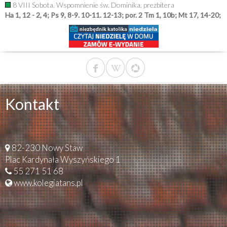
8 VIII Sobota. Wspomnienie św. Dominika, prezbitera
Ha 1, 12 - 2, 4; Ps 9, 8-9. 10-11. 12-13; por. 2 Tm 1, 10b; Mt 17, 14-20;
Kontakt
82-230 Nowy Staw
Plac Kardynała Wyszyńskiego 1
55 271 51 68
www.kolegiatans.pl