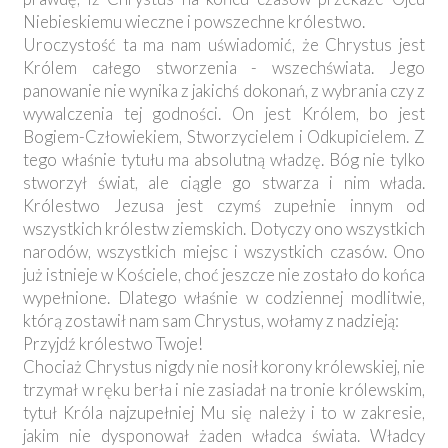
Niebieskiemu wieczne i powszechne królestwo.
Uroczystość ta ma nam uświadomić, że Chrystus jest
Królem całego stworzenia - wszechświata. Jego
panowanie nie wynika z jakichś dokonań, z wybrania czy z
wywalczenia tej godności. On jest Królem, bo jest
Bogiem-Człowiekiem, Stworzycielem i Odkupicielem. Z
tego właśnie tytułu ma absolutną władzę. Bóg nie tylko
stworzył świat, ale ciągle go stwarza i nim włada.
Królestwo Jezusa jest czymś zupełnie innym od
wszystkich królestw ziemskich. Dotyczy ono wszystkich
narodów, wszystkich miejsc i wszystkich czasów. Ono
już istnieje w Kościele, choć jeszcze nie zostało do końca
wypełnione. Dlatego właśnie w codziennej modlitwie,
którą zostawił nam sam Chrystus, wołamy z nadzieją:
Przyjdź królestwo Twoje!
Chociaż Chrystus nigdy nie nosił korony królewskiej, nie
trzymał w ręku berła i nie zasiadał na tronie królewskim,
tytuł Króla najzupełniej Mu się należy i to w zakresie,
jakim nie dysponował żaden władca świata. Władcy