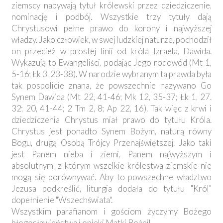
ziemscy nabywają tytuł królewski przez dziedziczenie,
nominację i podbój. Wszystkie trzy tytuły dają
Chrystusowi pełne prawo do korony i najwyższej
władzy. Jako człowiek, w swej ludzkiej naturze, pochodził
on przecież w prostej linii od króla Izraela, Dawida.
Wykazują to Ewangeliści, podając Jego rodowód (Mt 1,
5-16; Łk 3, 23-38). W narodzie wybranym ta prawda była
tak pospolicie znana, że powszechnie nazywano Go
Synem Dawida (Mt 22, 41-46; Mk 12, 35-37; Łk 1, 27.
32; 20, 41-44; 2 Tm 2, 8; Ap 22, 16). Tak więc z krwi i
dziedziczenia Chrystus miał prawo do tytułu Króla.
Chrystus jest ponadto Synem Bożym, naturą równy
Bogu, drugą Osobą Trójcy Przenajświętszej. Jako taki
jest Panem nieba i ziemi, Panem najwyższym i
absolutnym, z którym wszelkie królestwa ziemskie nie
mogą się porównywać. Aby to powszechne władztwo
Jezusa podkreślić, liturgia dodała do tytułu "Król"
dopełnienie "Wszechświata".
Wszystkim parafianom i gościom życzymy Bożego
błogosławieństwa i opieki Matki Bożej!