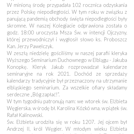
W minioną środę przypadała 102 rocznica odzyskania
przez Polskę niepodległości. W tym roku w związku z
panującą pandemią obchody święta niepodległości były
skromne. W naszej Kolegiacie odprawiona została o
godz. 18:00 uroczysta Msza Św. w intencji Ojczyzny,
której przewodniczył i wygłosił słowo ks. Proboszcz
Kan. Jerzy Pawelczyk.
W zeszłą niedzielę gościliśmy w naszej parafii kleryka
Wyższego Seminarium Duchownego w Elblągu - Jakuba
Konopkę. Kleryk Jakub rozprowadzał kalendarze
seminaryjne na rok 2021. Dochód ze sprzedaży
kalendarzy tradycyjnie był przeznaczony na utrzymanie
elbląskiego seminarium. Za wszelkie ofiary składamy
serdeczne „Bóg zapłać!”.
W tym tygodniu patronują nam: we wtorek św. Elżbieta
Węgierska, w środę bł. Karolina Kózkó wna, w piątek św.
Rafał Kalinowski.
Św. Elżbieta urodziła się w roku 1207. Jej ojcem był
Andrzej II, król Węgier. W młodym wieku Elżbieta