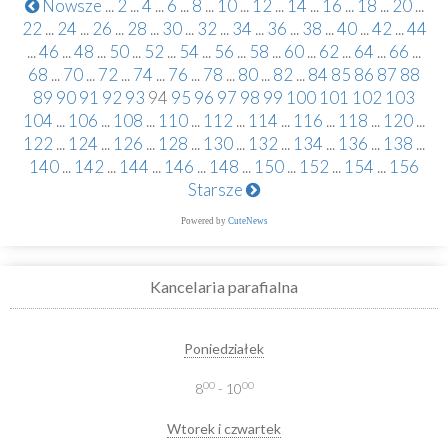
Nowsze
...
2
...
4
...
6
...
8
...
10
...
12
...
14
...
16
...
18
...
20
...
22
...
24
...
26
...
28
...
30
...
32
...
34
...
36
...
38
...
40
...
42
...
44
...
46
...
48
...
50
...
52
...
54
...
56
...
58
...
60
...
62
...
64
...
66
...
68
...
70
...
72
...
74
...
76
...
78
...
80
...
82
...
84
85
86
87
88
89
90
91
92
93
94
95
96
97
98
99
100
101
102
103
104
...
106
...
108
...
110
...
112
...
114
...
116
...
118
...
120
...
122
...
124
...
126
...
128
...
130
...
132
...
134
...
136
...
138
...
140
...
142
...
144
...
146
...
148
...
150
...
152
...
154
...
156
Starsze
Powered by
CuteNews
Kancelaria parafialna
Poniedziałek
00
00
8
- 10
Wtorek i czwartek