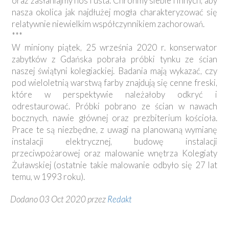
oraz zasłaniajmy nos i usta. Chrońmy siebie i innych, aby
nasza okolica jak najdłużej mogła charakteryzować się
relatywnie niewielkim współczynnikiem zachorowań.
***
W miniony piątek, 25 września 2020 r. konserwator
zabytków z Gdańska pobrała próbki tynku ze ścian
naszej świątyni kolegiackiej. Badania mają wykazać, czy
pod wieloletnią warstwą farby znajdują się cenne freski,
które w perspektywie należałoby odkryć i
odrestaurować. Próbki pobrano ze ścian w nawach
bocznych, nawie głównej oraz prezbiterium kościoła.
Prace te są niezbędne, z uwagi na planowaną wymianę
instalacji elektrycznej, budowę instalacji
przeciwpożarowej oraz malowanie wnętrza Kolegiaty
Żuławskiej (ostatnie takie malowanie odbyło się 27 lat
temu, w 1993 roku).
Dodano 03 Oct 2020 przez
Redakt