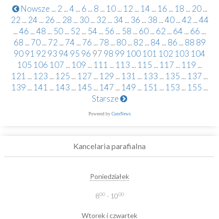
Nowsze
...
2
...
4
...
6
...
8
...
10
...
12
...
14
...
16
...
18
...
20
...
22
...
24
...
26
...
28
...
30
...
32
...
34
...
36
...
38
...
40
...
42
...
44
...
46
...
48
...
50
...
52
...
54
...
56
...
58
...
60
...
62
...
64
...
66
...
68
...
70
...
72
...
74
...
76
...
78
...
80
...
82
...
84
...
86
...
88
89
90
91
92
93
94
95
96
97
98
99
100
101
102
103
104
105
106
107
...
109
...
111
...
113
...
115
...
117
...
119
...
121
...
123
...
125
...
127
...
129
...
131
...
133
...
135
...
137
...
139
...
141
...
143
...
145
...
147
...
149
...
151
...
153
...
155
...
Starsze
Powered by
CuteNews
Kancelaria parafialna
Poniedziałek
00
00
8
- 10
Wtorek i czwartek