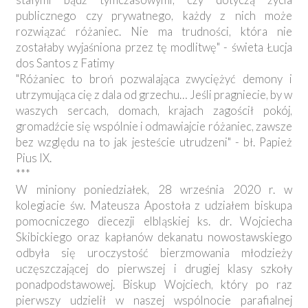
publicznego czy prywatnego, każdy z nich może
rozwiązać różaniec. Nie ma trudności, która nie
zostałaby wyjaśniona przez tę modlitwę" - świeta Łucja
dos Santos z Fatimy
"Różaniec to broń pozwalająca zwyciężyć demony i
utrzymująca cię z dala od grzechu… Jeśli pragniecie, by w
waszych sercach, domach, krajach zagościł pokój,
gromadźcie się wspólnie i odmawiajcie różaniec, zawsze
bez względu na to jak jesteście utrudzeni" - bł. Papież
Pius IX.
***
W miniony poniedziałek, 28 września 2020 r. w
kolegiacie św. Mateusza Apostoła z udziałem biskupa
pomocniczego diecezji elbląskiej ks. dr. Wojciecha
Skibickiego oraz kapłanów dekanatu nowostawskiego
odbyła się uroczystość bierzmowania młodzieży
uczęszczającej do pierwszej i drugiej klasy szkoły
ponadpodstawowej. Biskup Wojciech, który po raz
pierwszy udzielił w naszej wspólnocie parafialnej