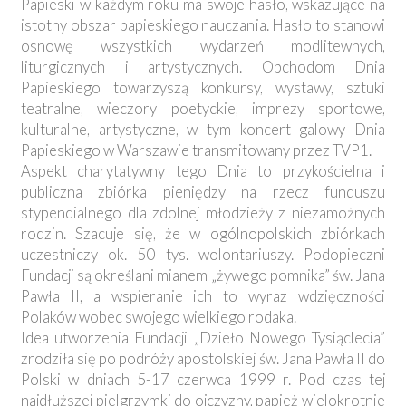
Papieski w każdym roku ma swoje hasło, wskazujące na
istotny obszar papieskiego nauczania. Hasło to stanowi
osnowę wszystkich wydarzeń modlitewnych,
liturgicznych i artystycznych. Obchodom Dnia
Papieskiego towarzyszą konkursy, wystawy, sztuki
teatralne, wieczory poetyckie, imprezy sportowe,
kulturalne, artystyczne, w tym koncert galowy Dnia
Papieskiego w Warszawie transmitowany przez TVP1.
Aspekt charytatywny tego Dnia to przykościelna i
publiczna zbiórka pieniędzy na rzecz funduszu
stypendialnego dla zdolnej młodzieży z niezamożnych
rodzin. Szacuje się, że w ogólnopolskich zbiórkach
uczestniczy ok. 50 tys. wolontariuszy. Podopieczni
Fundacji są określani mianem „żywego pomnika” św. Jana
Pawła II, a wspieranie ich to wyraz wdzięczności
Polaków wobec swojego wielkiego rodaka.
Idea utworzenia Fundacji „Dzieło Nowego Tysiąclecia”
zrodziła się po podróży apostolskiej św. Jana Pawła II do
Polski w dniach 5-17 czerwca 1999 r. Pod czas tej
najdłuższej pielgrzymki do ojczyzny, papież wielokrotnie