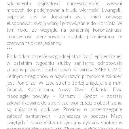
sakramentu dojrzałości chrześcijańskiej, wezwał
młodych do podejmowania trudu wierności Ewangelii,
poprosił, aby w dojrzałym życiu mieli odwagę
eksponować swoją wiarę i przywiązanie do Kościoła. W
tym roku, ze względu na pandemię koronawirusa,
uroczystość bierzmowania została przeniesiona ze
czerwca na okres jesienny.
***
Po krótkim okresie względnej stabilizacji epidemicznej,
w ostatnim tygodniu służby sanitarne odnotowały
znaczny przyrost zachorowań na wirusa SARS-CoV-2.
Jednym z regionów o największym przyroście zakażeń
jest Pomorze. W tzw. strefie żółtej znajduje się m.in.
Gdańsk, Kościerzyna, Nowy Dwór Gdański. Dwa
nieodległe powiaty – Kartuzy i Sopot – zostały
zakwalifikowane do strefy czerwonej, gdzie obostrzenia
są najbardziej dotkliwe. Prosimy o przestrzeganie
zaleceń sanitarnych – zwłaszcza w podczas Mszy
świętych i nabożeństw utrzymujmy dystans społeczny