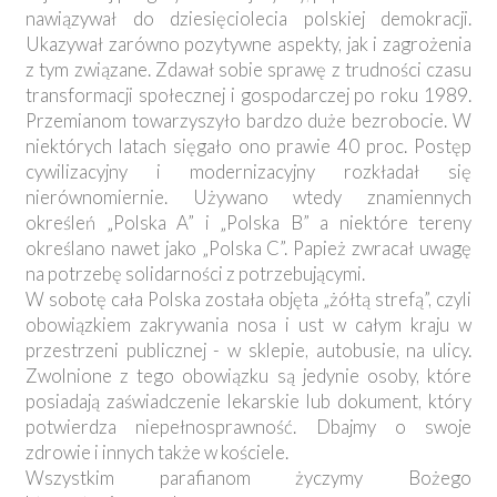
nawiązywał do dziesięciolecia polskiej demokracji.
Ukazywał zarówno pozytywne aspekty, jak i zagrożenia
z tym związane. Zdawał sobie sprawę z trudności czasu
transformacji społecznej i gospodarczej po roku 1989.
Przemianom towarzyszyło bardzo duże bezrobocie. W
niektórych latach sięgało ono prawie 40 proc. Postęp
cywilizacyjny i modernizacyjny rozkładał się
nierównomiernie. Używano wtedy znamiennych
określeń „Polska A” i „Polska B” a niektóre tereny
określano nawet jako „Polska C”. Papież zwracał uwagę
na potrzebę solidarności z potrzebującymi.
W sobotę cała Polska została objęta „żółtą strefą”, czyli
obowiązkiem zakrywania nosa i ust w całym kraju w
przestrzeni publicznej - w sklepie, autobusie, na ulicy.
Zwolnione z tego obowiązku są jedynie osoby, które
posiadają zaświadczenie lekarskie lub dokument, który
potwierdza niepełnosprawność. Dbajmy o swoje
zdrowie i innych także w kościele.
Wszystkim parafianom życzymy Bożego