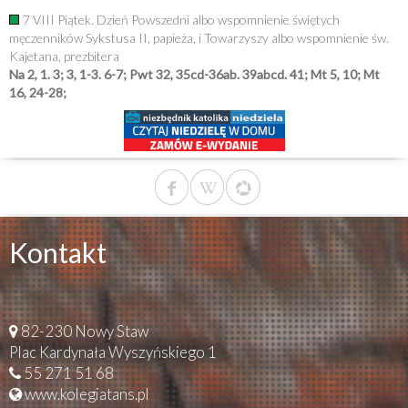
7 VIII Piątek. Dzień Powszedni albo wspomnienie świętych
męczenników Sykstusa II, papieża, i Towarzyszy albo wspomnienie św.
Kajetana, prezbitera
Na 2, 1. 3; 3, 1-3. 6-7; Pwt 32, 35cd-36ab. 39abcd. 41; Mt 5, 10; Mt
16, 24-28;
Kontakt
82-230 Nowy Staw
Plac Kardynała Wyszyńskiego 1
55 271 51 68
www.kolegiatans.pl