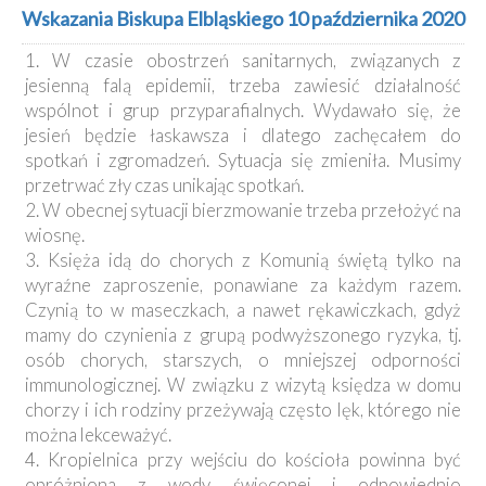
Kancelaria
Wskazania Biskupa Elbląskiego 10 października 2020
1. W czasie obostrzeń sanitarnych, związanych z
Galeria
jesienną falą epidemii, trzeba zawiesić działalność
Dekanat
wspólnot i grup przyparafialnych. Wydawało się, że
Nowy
jesień będzie łaskawsza i dlatego zachęcałem do
Staw
spotkań i zgromadzeń. Sytuacja się zmieniła. Musimy
Kapituła
przetrwać zły czas unikając spotkań.
Kolegiacka
2. W obecnej sytuacji bierzmowanie trzeba przełożyć na
Duszpasterze
wiosnę.
3. Księża idą do chorych z Komunią świętą tylko na
Polecane
wyraźne zaproszenie, ponawiane za każdym razem.
strony
Czynią to w maseczkach, a nawet rękawiczkach, gdyż
Ochrona
mamy do czynienia z grupą podwyższonego ryzyka, tj.
Małoletnich
osób chorych, starszych, o mniejszej odporności
immunologicznej. W związku z wizytą księdza w domu
chorzy i ich rodziny przeżywają często lęk, którego nie
można lekceważyć.
4. Kropielnica przy wejściu do kościoła powinna być
opróżniona z wody święconej i odpowiednio