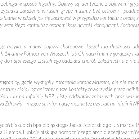
rzebiega w sposób łagodny. Objawy są identyczne z objawami gryp
przypadku zarażenia wirusem grypy musimy być ostrożni i poddać 
kładnie wiedzieli jak się zachować w przypadku kontaktu z osobą 
y wszelkiego kontaktu z osobami kaszlącymi i kichającymi. Zachow
iego ryzyka, a mamy objawy chorobowe, kaszel lub duszności ud
ich 14 dni w Północnych Włoszech lub Chinach i mamy gorączkę i ka
ię do najbliższego szpitalnego oddziału chorób zakaźnych, ale nie
z zagranicy, gdzie wystąpiły zarażenia koronawirusem, ale nie m
aturę ciała i ograniczmy nasze kontakty towarzyskie przez najbli
epidu lub na infolinię NFZ. Listę oddziałów zakaźnych oraz waż
wa Zdrowia – mz.gov.pl. Informację można tez uzyskać na infolinii
ęceń biskupich bpa elbląskiego Jacka Jezierskiego -. 5 marca 
fa Glempa. Funkcję biskupa pomocniczego archidiecezji warmińsk