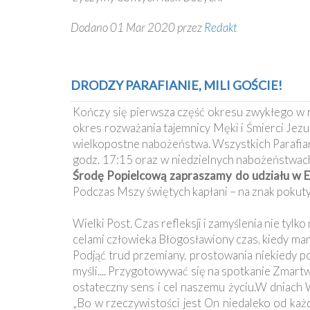
Dodano 01 Mar 2020 przez
Redakt
DRODZY PARAFIANIE, MILI GOŚCIE!
Kończy się pierwsza część okresu zwykłego w r
okres rozważania tajemnicy Męki i Śmierci Je
wielkopostne nabożeństwa. Wszystkich Parafia
godz. 17:15 oraz w niedzielnych nabożeństwach
Środę Popielcową zapraszamy do udziału w Eu
Podczas Mszy świętych kapłani – na znak pokut
Wielki Post. Czas refleksji i zamyślenia nie tylk
celami człowieka Błogosławiony czas, kiedy mam
Podjąć trud przemiany, prostowania niekiedy po
myśli.... Przygotowywać się na spotkanie Zmartw
ostateczny sens i cel naszemu życiu.W dniach 
„Bo w rzeczywistości jest On niedaleko od każ