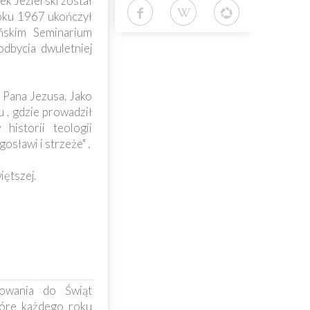
ek Jezierski został
 roku 1967 ukończył
ńskim Seminarium
dbycia dwuletniej
 Pana Jezusa. Jako
 , gdzie prowadził
historii teologii
osławi i strzeże" .
ętszej.
owania do Świąt
tóre każdego roku