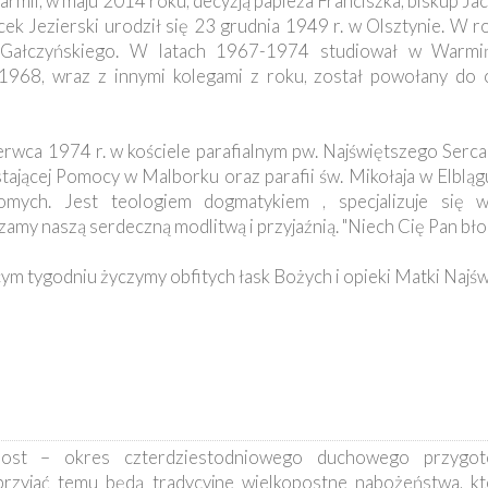
mii, w maju 2014 roku, decyzją papieża Franciszka, biskup Jac
Jacek Jezierski urodził się 23 grudnia 1949 r. w Olsztynie. W
I. Gałczyńskiego. W latach 1967-1974 studiował w Warmi
68, wraz z innymi kolegami z roku, został powołany do o
erwca 1974 r. w kościele parafialnym pw. Najświętszego Serca
tającej Pomocy w Malborku oraz parafii św. Mikołaja w Elblągu
mych. Jest teologiem dogmatykiem , specjalizuje się w 
amy naszą serdeczną modlitwą i przyjaźnią. "Niech Cię Pan błog
 tygodniu życzymy obfitych łask Bożych i opieki Matki Najświ
ost – okres czterdziestodniowego duchowego przygot
przyjać temu będą tradycyjne wielkopostne nabożeństwa, k