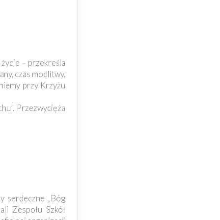
 życie – przekreśla
any, czas modlitwy,
aniemy przy Krzyżu
chu”. Przezwycięża
my serdeczne „Bóg
sali Zespołu Szkół