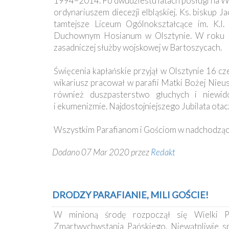
1994–2014. Po dwudziestu latach posługi na War
ordynariuszem diecezji elbląskiej. Ks. biskup 
tamtejsze Liceum Ogólnokształcące im. K.
Duchownym Hosianum w Olsztynie. W roku 19
zasadniczej służby wojskowej w Bartoszycach.
Święcenia kapłańskie przyjął w Olsztynie 16 cz
wikariusz pracował w parafii Matki Bożej Nieus
również duszpasterstwo głuchych i niewido
i ekumenizmie. Najdostojniejszego Jubilata otacz
Wszystkim Parafianom i Gościom w nadchodzącym
Dodano 07 Mar 2020 przez
Redakt
DRODZY PARAFIANIE, MILI GOŚCIE!
W minioną środę rozpoczął się Wielki P
Zmartwychwstania Pańskiego. Niewątpliwie s