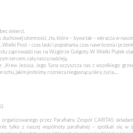
bec śmierci.
, duchowej ułomności, zła, które – bywa tak – wkracza w nasze
…Wielki Post – czas łaski i pojednania, czas nawrócenia i przemi
Postu zaprowadzi nas na Wzgórze Golgoty. W Wielki Piątek st
zym sercem, całą naszą nadzieją.
że „Krew Jezusa, Jego Syna oczyszcza nas z wszelkiego grze
 prochu, jakim jesteśmy, roznieca niegasnącą iskrę życia.…
5)
 organizowanego przez Parafialny Zespół CARITAS składa
 nie tylko z naszej wspólnoty parafialnej – spotkali się w 