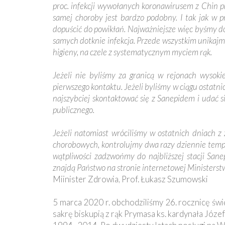
Ochrona
proc. infekcji wywołanych koronawirusem z Chin p
Małoletnich
samej choroby jest bardzo podobny. I tak jak w 
dopuścić do powikłań. Najważniejsze więc byśmy do
samych dotknie infekcja. Przede wszystkim unikajm
higieny, na czele z systematycznym myciem rąk.
Jeżeli nie byliśmy za granicą w rejonach wysok
pierwszego kontaktu. Jeżeli byliśmy w ciągu ostatn
najszybciej skontaktować się z Sanepidem i udać s
publicznego.
Jeżeli natomiast wróciliśmy w ostatnich dniach 
chorobowych, kontrolujmy dwa razy dziennie temper
wątpliwości zadzwońmy do najbliższej stacji San
znajdą Państwo na stronie internetowej Ministerst
Miinister Zdrowia, Prof. Łukasz Szumowski
5 marca 2020 r. obchodziliśmy 26. rocznicę świ
sakrę biskupią z rąk Prymasa ks. kardynała Józe