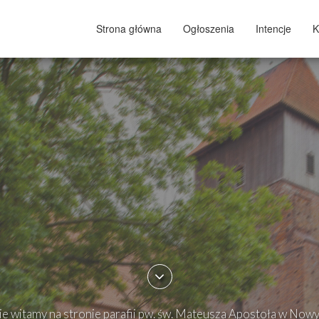
Strona główna
Ogłoszenia
Intencje
K
e witamy na stronie parafii pw. św. Mateusza Apostoła w Now