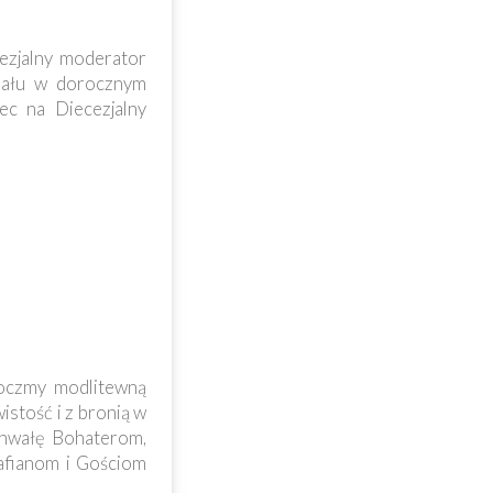
ezjalny moderator
ziału w dorocznym
ec na Diecezjalny
toczmy modlitewną
istość i z bronią w
chwałę Bohaterom,
rafianom i Gościom