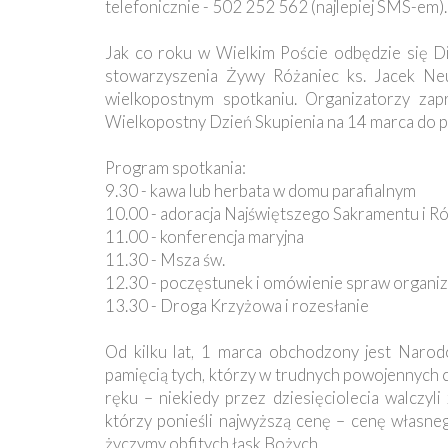
telefonicznie - 502 252 562 (najlepiej SMS-em).
Jak co roku w Wielkim Poście odbędzie się D
stowarzyszenia Żywy Różaniec ks. Jacek Neu
wielkopostnym spotkaniu. Organizatorzy zap
Wielkopostny Dzień Skupienia na 14 marca do par
Program spotkania:
9.30 - kawa lub herbata w domu parafialnym
10.00 - adoracja Najświętszego Sakramentu i R
11.00 - konferencja maryjna
11.30 - Msza św.
12.30 - poczęstunek i omówienie spraw organi
13.30 - Droga Krzyżowa i rozesłanie
Od kilku lat, 1 marca obchodzony jest Narod
pamięcią tych, którzy w trudnych powojennych cz
ręku – niekiedy przez dziesięciolecia walcz
którzy ponieśli najwyższą cenę – cenę własne
życzymy obfitych łask Bożych.