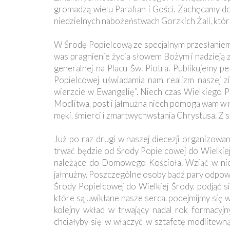
gromadzą wielu Parafian i Gości. Zachęcamy d
niedzielnych nabożeństwach Gorzkich Żali, któr
W Środę Popielcową ze specjalnym przesłaniem 
was pragnienie życia słowem Bożym i nadzieją 
generalnej na Placu Św. Piotra. Publikujemy p
Popielcowej uświadamia nam realizm naszej zie
wierzcie w Ewangelię”. Niech czas Wielkiego 
Modlitwa, post i jałmużna niech pomogą wam w 
męki, śmierci i zmartwychwstania Chrystusa. Z 
Już po raz drugi w naszej diecezji organizowan
trwać będzie od Środy Popielcowej do Wielkiej
należące do Domowego Kościoła. Wziąć w niej 
jałmużny. Poszczególne osoby bądź pary odpowi
Środy Popielcowej do Wielkiej Środy, podjąć si
które są uwikłane nasze serca, podejmijmy się w
kolejny wkład w trwający nadal rok formacyj
chciałyby się w włączyć w sztafetę modlitewn