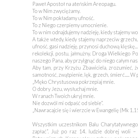
Paweł Apostoł na ateńskim Areopagu.
To w Nim zwyciężamy.
To w Nim pokładamy ufność.
To z Niego czerpiemy umocnienie.
To w nim odnajdujemy nadzieję, kiedy stajemy wo
A także wtedy, kiedy stajemy naprzeciw grzechu
ufność, gasi nadzieję, przynosi duchową klęskę..
rekolekcji, postu, jałmużny. Droga Wielkiego 
naszego Pana, aby przylgnąć do niego całym nas
Aby tam, przy Krzyżu Zbawiciela, zrozumieć, 
samotność, zwątpienie, lęk, grzech, śmierć..... W
„Męko Chrystusowa pokrzepiaj mnie.
O dobry Jezu, wysłuchaj mnie.
W ranach Twoich ukryj mnie.
Nie dozwól mi odpaść od siebie”.
„Nawracajcie się i wierzcie w Ewangelię (Mk 1,1
Wszystkim uczestnikom Balu Charytatywnego
zapłać”. Już po raz 14. ludzie dobrej woli –