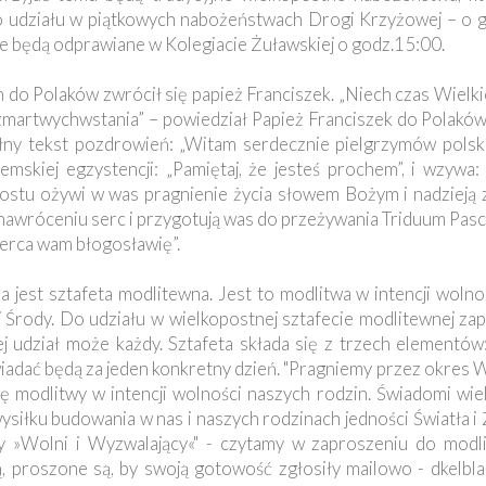
o udziału w piątkowych nabożeństwach Drogi Krzyżowej – o 
e będą odprawiane w Kolegiacie Żuławskiej o godz.15:00.
do Polaków zwrócił się papież Franciszek. „Niech czas Wielk
zmartwychwstania” – powiedział Papież Franciszek do Polaków 
ełny tekst pozdrowień: „Witam serdecznie pielgrzymów polski
mskiej egzystencji: „Pamiętaj, że jesteś prochem”, i wzywa: 
Postu ożywi w was pragnienie życia słowem Bożym i nadzieją
nawróceniu serc i przygotują was do przeżywania Triduum Pasc
serca wam błogosławię”.
a jest sztafeta modlitewna. Jest to modlitwa w intencji wolno
 Środy. Do udziału w wielkopostnej sztafecie modlitewnej za
udział może każdy. Sztafeta składa się z trzech elementów:
adać będą za jeden konkretny dzień. "Pragniemy przez okres W
ę modlitwy w intencji wolności naszych rodzin. Świadomi wiel
ysiłku budowania w nas i naszych rodzinach jedności Światła i
ny »Wolni i Wyzwalający«" - czytamy w zaproszeniu do modli
ą, proszone są, by swoją gotowość zgłosiły mailowo -
dkelbl