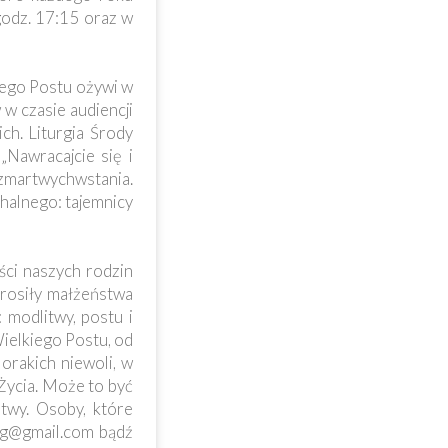
godz. 17:15 oraz w
iego Postu ożywi w
w czasie audiencji
ch. Liturgia Środy
„Nawracajcie się i
 zmartwychwstania.
halnego: tajemnicy
ści naszych rodzin
prosiły małżeństwa
 modlitwy, postu i
ielkiego Postu, od
orakich niewoli, w
 Życia. Może to być
twy. Osoby, które
ag@gmail.com
bądź