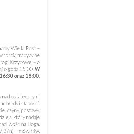
namy Wielki Post –
wnością tradycyjne
rogi Krzyżowej – o
ej o godz.15:00.
W
16:30 oraz 18:00.
as nad ostatecznymi
ć błędy i słabości.
ie, czyny, postawy,
zieją, który nadaje
rażliwość na Boga.
7,27n) – mówił św.