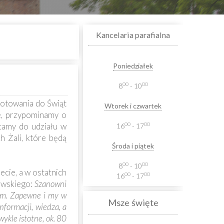
Kancelaria parafialna
Poniedziałek
00
00
8
- 10
otowania do Świąt
Wtorek i czwartek
ie, przypominamy o
00
00
camy do udziału w
16
- 17
 Żali, które będą
Środa i piątek
00
00
8
- 10
ecie, a w ostatnich
00
00
16
- 17
mowskiego:
Szanowni
sem. Zapewne i my w
Msze święte
formacji, wiedza, a
ykle istotne, ok. 80