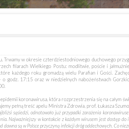
stu. Trwamy w okresie czterdziestodniowego duchowego przyg
zech filarach Wielkiego Postu: modlitwie, poście i jałmużn
które każdego roku gromadzą wielu Parafian i Gości. Zachę
o godz. 17:15 oraz w niedzielnych nabożeństwach Gorzkich
00.
epidemii koronawirusa, która rozprzestrzenia się na całym świ
ikujemy pełną treść apelu Ministra Zdrowia, prof. Łukasza Szu
jbliżsi sąsiedzi, odnotowało już przypadki zarażenia koronawiru
ia. Najważniejszy w kontakcie z każdym wirusem jest dostęp do in
od dawna są w Polsce przyczyną infekcji dróg oddechowych. Co niezw