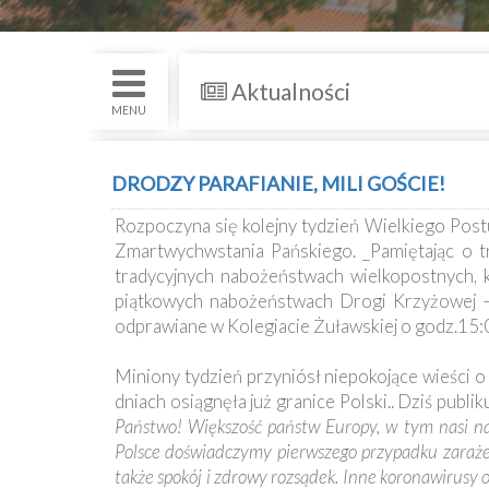
św.
i
Nabożenstwa
Aktualności
Kancelaria
MENU
Galeria
DRODZY PARAFIANIE, MILI GOŚCIE!
Dekanat
Rozpoczyna się kolejny tydzień Wielkiego Po
Nowy
Zmartwychwstania Pańskiego. _Pamiętając o tr
Staw
tradycyjnych nabożeństwach wielkopostnych, 
Kapituła
piątkowych nabożeństwach Drogi Krzyżowej – 
Kolegiacka
odprawiane w Kolegiacie Żuławskiej o godz.15:
Duszpasterze
Miniony tydzień przyniósł niepokojące wieści o 
dniach osiągnęła już granice Polski.. Dziś publ
Państwo! Większość państw Europy, w tym nasi na
Polecane
Polsce doświadczymy pierwszego przypadku zarażen
strony
także spokój i zdrowy rozsądek. Inne koronawirusy 