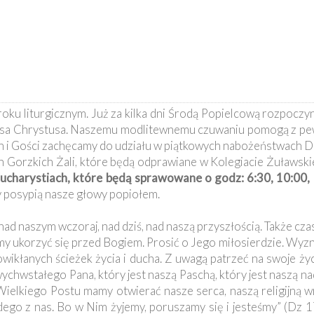
oku liturgicznym. Już za kilka dni Środą Popielcową rozpoczy
zusa Chrystusa. Naszemu modlitewnemu czuwaniu pomogą z pe
n i Gości zachęcamy do udziału w piątkowych nabożeństwach D
 Gorzkich Żali, które będą odprawiane w Kolegiacie Żuławski
charystiach, które będą sprawowane o godz: 6:30, 10:00, 
y posypią nasze głowy popiołem.
o nad naszym wczoraj, nad dziś, nad naszą przyszłością. Także cz
y ukorzyć się przed Bogiem. Prosić o Jego miłosierdzie. Wyzna
wikłanych ścieżek życia i ducha. Z uwagą patrzeć na swoje życ
ychwstałego Pana, który jest naszą Paschą, który jest naszą nad
Wielkiego Postu mamy otwierać nasze serca, naszą religijną w
dego z nas. Bo w Nim żyjemy, poruszamy się i jesteśmy” (Dz 1