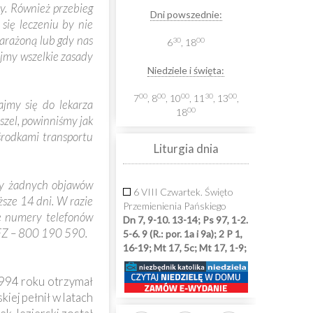
y. Również przebieg
Dni powszednie:
się leczeniu by nie
zarażoną lub gdy nas
30
00
6
, 18
ujmy wszelkie zasady
Niedziele i święta:
00
00
00
30
00
7
, 8
, 10
, 11
, 13
,
ajmy się do lekarza
00
18
szel, powinniśmy jak
 środkami transportu
Liturgia dnia
amy żadnych objawów
6 VIII Czwartek. Święto
ższe 14 dni. W razie
Przemienienia Pańskiego
ne numery telefonów
Dn 7, 9-10. 13-14; Ps 97, 1-2.
 NFZ – 800 190 590.
5-6. 9 (R.: por. 1a i 9a); 2 P 1,
16-19; Mt 17, 5c; Mt 17, 1-9;
1994 roku otrzymał
iej pełnił w latach