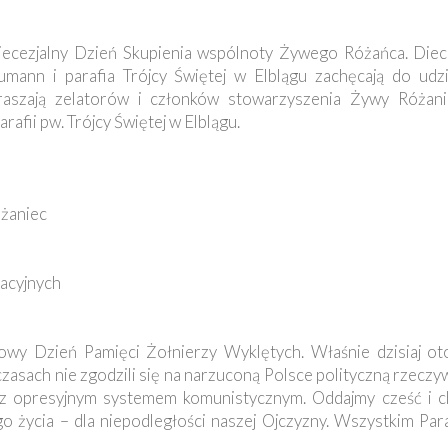
iecezjalny Dzień Skupienia wspólnoty Żywego Różańca. Diec
mann i parafia Trójcy Świętej w Elblągu zachęcają do ud
raszają zelatorów i członków stowarzyszenia Żywy Różani
afii pw. Trójcy Świętej w Elblągu.
óżaniec
zacyjnych
owy Dzień Pamięci Żołnierzy Wyklętych. Właśnie dzisiaj o
asach nie zgodzili się na narzuconą Polsce polityczną rzeczyw
yli z opresyjnym systemem komunistycznym. Oddajmy cześć i 
go życia – dla niepodległości naszej Ojczyzny. Wszystkim Pa